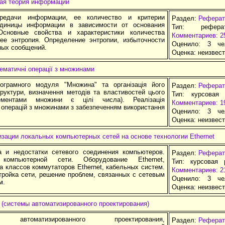
ая теория информации
редачи информации, ее количество и критерии
Раздел:
Реферат
Единицы информации в зависимости от основания
Тип: рефер
Основные свойства и характеристики количества
Комментариев: 2
ее энтропия. Определение энтропии, избыточности
Оценило: 3 че
ых сообщений.
Оценка:
неизвес
матичні операції з множинами
ограмного модуля "Множина" та організація його
Раздел:
Реферат
руктури, визначення методів та властивостей цього
Тип: курсовая
ментами множини є цілі числа). Реалізація
Комментариев: 1
операцій з множинами з забезпеченням використання
Оценило: 3 че
Оценка:
неизвес
зации локальных компьютерных сетей на основе технологии Ethernet
 и недостатки сетевого соединения компьютеров.
Раздел:
Реферат
компьютерной сети. Оборудование Ethernet,
Тип: курсовая 
а классов коммутаторов Ethernet, кабельных систем.
Комментариев: 2
тройка сети, решение проблем, связанных с сетевым
Оценило: 3 че
м.
Оценка:
неизвес
(системы автоматизированного проектирования)
и автоматизированного проектирования,
Раздел:
Реферат