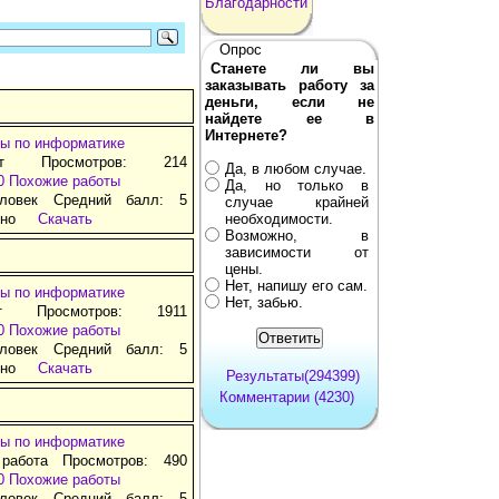
Благодарности
Опрос
Станете ли вы
заказывать работу за
деньги, если не
найдете ее в
Интернете?
ы по информатике
ат Просмотров: 214
Да, в любом случае.
0
Похожие работы
Да, но только в
ловек Средний балл: 5
случае крайней
тно
Скачать
необходимости.
Возможно, в
зависимости от
цены.
Нет, напишу его сам.
ы по информатике
Нет, забью.
т Просмотров: 1911
0
Похожие работы
ловек Средний балл: 5
тно
Скачать
Результаты(294399)
Комментарии (4230)
ы по информатике
 работа Просмотров: 490
0
Похожие работы
ловек Средний балл: 5