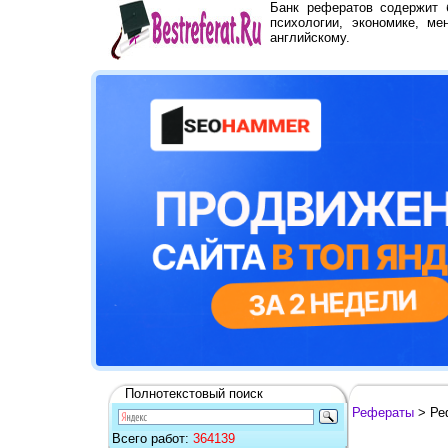
Банк рефератов содержит
психологии, экономике, ме
английскому.
Полнотекстовый поиск
Рефераты
> Ре
Всего работ:
364139