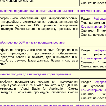
е имитационных систем.
Оценка:
неизвес
обеспечение управления автоматизированным комплексом многоканальн
рограммного обеспечения для микропроцессорных
Раздел:
Реферат
 интерфейсы в системах связи, основы асинхронной
Тип: дипломная
 решения задачи на ЭВМ, принципы тестирования
Комментариев: 2
 отладка. Расчет затрат на разработку программного
Оценило: 5 че
Оценка:
неизвес
обеспечение ЭВМ и языки программирования
ификация программного обеспечения. Операционные
Раздел:
Реферат
иды прикладного программного обеспечения.
Тип: рефера
средства работы с текстом, для вычислительных
Комментариев: 2
фикой, со звуком. Базы данных. Языки и системы
Оценило: 4 че
ания.
Оценка:
неизвес
аммного модуля для нахождения корня уравнения
зработки программного модуля для нахождения
Раздел:
Реферат
корня уравнения x3-x-0,3=0 с точностью до 0,001 на
Тип: курсовая
ммирования Visual Basic for Application. Схема
Комментариев: 2
 модуля и описание процедуры обработки кнопки
Оценило: 3 че
Оценка:
неизвес
ие автоматизированного рабочего места оператора нефтесливной желез