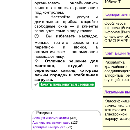
10Base-T.
организовать онлайн-запись
клиентов и держать расписание
под контролем.
Корпоративні 
📅 Настройте услуги и
длительность приёма, откройте
Особливості
свободные окна — и клиенты
інформацій
запишутся сами в пару кликов.
інформаційних
🕒 Вы избегаете накладок,
фінансами SC
ORACLE APPL
меньше тратите времени на
переписки и звонки, а
автоматические напоминания
Кратчайший п
повышают явку.
💡
Отличное решение для
Разработка
мастеров, студий и
кратчайшего
сервисных команд, которым
соединяющег
важны порядок и стабильная
алгоритма р
загрузка.
функций, тес
✅
Начать пользоваться сервисом
Локальные вы
Классификац
вычислительн
технических
Разделы
электронн
Авиация и космонавтика
(304)
маршрутизатор
Административное право
(123)
Арбитражный процесс
(23)