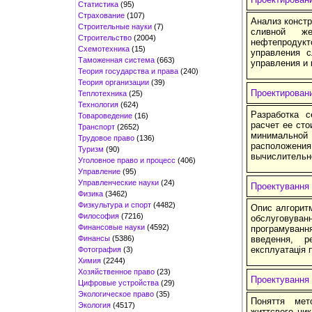
Статистика
(95)
Страхование
(107)
Анализ констр
Строительные науки
(7)
сливной же
Строительство
(2004)
нефтепродукт
Схемотехника
(15)
управления 
Таможенная система
(663)
управления и 
Теория государства и права
(240)
Теория организации
(39)
Проектировани
Теплотехника
(25)
Технология
(624)
Разработка с
Товароведение
(16)
расчет ее сто
Транспорт
(2652)
минимальной
Трудовое право
(136)
расположен
Туризм
(90)
вычислительн
Уголовное право и процесс
(406)
Управление
(95)
Управленческие науки
(24)
Проектування 
Физика
(3462)
Физкультура и спорт
(4482)
Опис алгоритм
Философия
(7216)
обслуговув
Финансовые науки
(4592)
програмуванн
Финансы
(5386)
введення, р
експлуатація 
Фотография
(3)
Химия
(2244)
Хозяйственное право
(23)
Проектування
Цифровые устройства
(29)
Экологическое право
(35)
Поняття мет
Экология
(4517)
життєвого цик