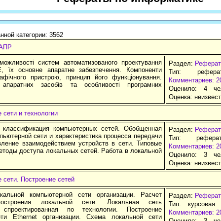
нной категории: 3562
САПР
можливості систем автоматизованого проектування
Раздел:
Реферат
 їх основне апаратне забезпечення. Компоненти
Тип: рефер
рафічного пристрою, принцип його функціонування.
Комментариев: 2
я апаратних засобів та особливості програмних
Оценило: 4 че
Оценка:
неизвес
 сети и технологии
 классификация компьютерных сетей. Обобщенная
Раздел:
Реферат
пьютерной сети и характеристика процесса передачи
Тип: рефера
вление взаимодействием устройств в сети. Типовые
Комментариев: 2
етоды доступа локальных сетей. Работа в локальной
Оценило: 3 че
Оценка:
неизвес
 сети. Построение сетей
кальной компьютерной сети организации. Расчет
Раздел:
Реферат
построения локальной сети. Локальная сеть
Тип: курсовая
, спроектированная по технологии. Построение
Комментариев: 2
ти Ethernet организации. Схема локальной сети
Оценило: 3 че