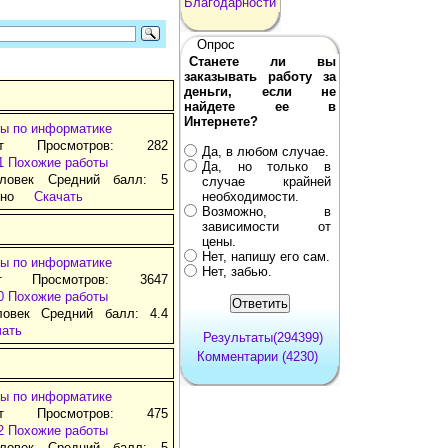
Благодарности
Опрос
Станете ли вы
заказывать работу за
деньги, если не
найдете ее в
Интернете?
ы по информатике
ат Просмотров: 282
Да, в любом случае.
1
Похожие работы
Да, но только в
ловек Средний балл: 5
случае крайней
тно
Скачать
необходимости.
Возможно, в
зависимости от
цены.
Нет, напишу его сам.
ы по информатике
Нет, забью.
т Просмотров: 3647
0
Похожие работы
ловек Средний балл: 4.4
чать
Результаты(294399)
Комментарии (4230)
ы по информатике
ат Просмотров: 475
2
Похожие работы
ловек Средний балл: 5