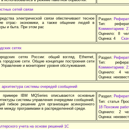
стных сетей связи
дства электрической связи обеспечивают тесное
Раздел:
Реферат
вие отрас- экономики, а также общение людей в
Тип: рефера
уры и быта. При этом рас
Комментариев: 2
Оценило: 8 че
Оценка:
4
Ска
одских сетях
ородских сетях России: общий взгляд. Ethernet,
Раздел:
Реферат
а городские сети. Общие концепции построения сети
Тип: рефер
t. Управление и мониторинг уровня обслуживания.
Комментариев: 2
Оценило: 4 че
Оценка:
неизвес
: архитектура системы очередей сообщений
 примере IBM MQSeries описываются основные
Раздел:
Реферат
итектуры системы управления очередями сообщений,
Тип: статья Про
ей гибкое решение для организации асинхронного
18
Похожие рабо
ия между программами в распределенной среде.
Оценило: 2 че
Оценка:
неизвес
лтерского учета на основе решений 1С