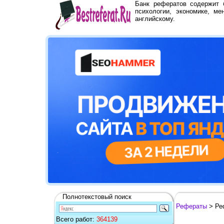
Банк рефератов содержит
психологии, экономике, ме
английскому.
Полнотекстовый поиск
Рефераты
> Ре
Всего работ:
364139