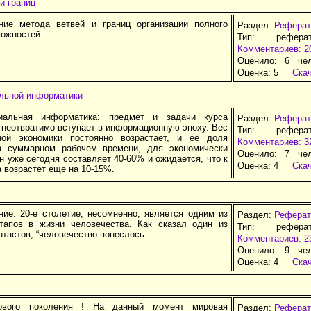
и границ
ие метода ветвей и границ организации полного
Раздел:
Реферат
можностей.
Тип: рефера
Комментариев: 2
Оценило: 6 че
Оценка:
5
Ска
льной информатики
альная информатика: предмет и задачи курса
Раздел:
Реферат
 неотвратимо вступает в информационную эпоху. Вес
Тип: рефера
ной экономики постоянно возрастает, и ее доля
Комментариев: 3
в суммарном рабочем времени, для экономически
Оценило: 7 че
н уже сегодня составляет 40-60% и ожидается, что к
Оценка:
4
Ска
а возрастет еще на 10-15%.
ние. 20-е столетие, несомненно, является одним из
Раздел:
Реферат
тапов в жизни человечества. Как сказал один из
Тип: рефера
тастов, “человечество понеслось
Комментариев: 2
Оценило: 9 че
Оценка:
4
Ска
вого поколения ! На данный момент мировая
Раздел:
Реферат