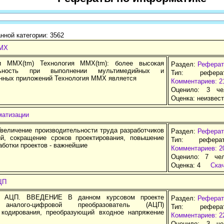
нной категории: 3562
MMX
и MMX(tm) Технология MMX(tm): более высокая
Раздел:
Реферат
ельность при выполнении мультимедийных и
Тип: рефер
нных приложений Технология MMX является
Комментариев: 2
Оценило: 3 че
Оценка:
неизвес
матизации
еличение производительности труда разработчиков
Раздел:
Реферат
й, сокращение сроков проектирования, повышение
Тип: рефера
аботки проектов - важнейшие
Комментариев: 2
Оценило: 7 че
Оценка:
4
Ска
ЦП
 АЦП. ВВЕДЕНИЕ В данном курсовом проекте
Раздел:
Реферат
 аналого-цифровой преобразователь (АЦП)
Тип: рефер
 кодирования, преобразующий входное напряжение
Комментариев: 2
Оценило: 3 че