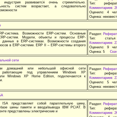
я индустрия развивается очень стремительно.
Тип: рефера
льность систем возрастает, а следовательно
Комментариев: 2
озможности
Оценило: 4 че
Оценка:
неизвес
ы
RP-система. Возможности ERP-систем. Основные
Раздел:
Реферат
ERP-систем. Модели, объекты и процессы ERP-
Тип: стать
д данных в ERP-системах. Возможности создания
Комментариев: 2
росов в ERP-системе. ERP II – ERP-системы второго
Оценило: 9 че
Оценка:
5
Ска
альной сети
ии домашней или небольшой офисной сети
Раздел:
Реферат
, работающие под управлением Windows XP
Тип: рефер
l или Windows XP Home Edition, подключаются к
Комментариев: 2
и.
Оценило: 5 че
Оценка:
неизвес
SA
ISA представляет собой параллельную шину,
Раздел:
Реферат
 базе шины памяти и ввода/вывода IBM PC/AT. В
Тип: рефер
енте представлены электрические и
Комментариев: 2