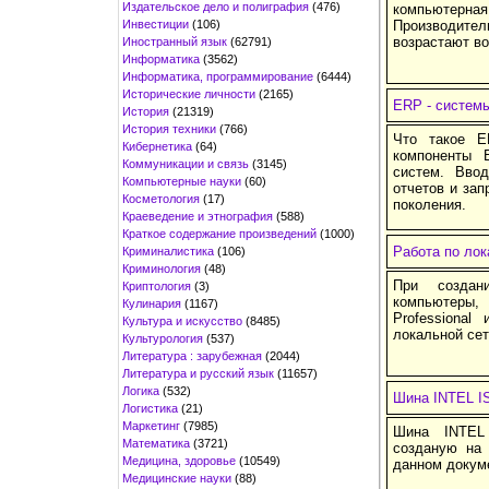
Издательское дело и полиграфия
(476)
компьютерна
Инвестиции
(106)
Производите
возрастают в
Иностранный язык
(62791)
Информатика
(3562)
Информатика, программирование
(6444)
Исторические личности
(2165)
ERP - систем
История
(21319)
История техники
(766)
Что такое E
Кибернетика
(64)
компоненты 
Коммуникации и связь
(3145)
систем. Вво
Компьютерные науки
(60)
отчетов и зап
Косметология
(17)
поколения.
Краеведение и этнография
(588)
Краткое содержание произведений
(1000)
Работа по лок
Криминалистика
(106)
Криминология
(48)
При создан
Криптология
(3)
компьютеры
Кулинария
(1167)
Professiona
Культура и искусство
(8485)
локальной сет
Культурология
(537)
Литература : зарубежная
(2044)
Литература и русский язык
(11657)
Логика
(532)
Шина INTEL I
Логистика
(21)
Маркетинг
(7985)
Шина INTEL 
Математика
(3721)
созданую на
Медицина, здоровье
(10549)
данном докум
Медицинские науки
(88)