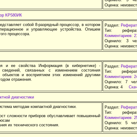
Оценка:
неизвес
ор КР580ИК
едставляет собой 8-разрядный процессор, в котором
Раздел:
Реферат
перационное и управляющее устройства. Опишем
Тип: рефер
того процессора.
Комментариев: 2
Оценило: 3 че
Оценка:
неизвес
ия и ее свойства Информация (в кибернетике) -
Раздел:
Реферат
ь сведений, связанных с изменением состояния
Тип: рефера
 объектов и восприятием этих изменений другими
Комментариев: 2
тодом отражения.
Оценило: 7 че
Оценка:
4
Ска
ктной диагностики
стема методам компактной диагностики.
Раздел:
Реферат
Тип: рефер
ост сложности приборов обуславливает повышенный
Комментариев: 2
росам
Оценило: 5 че
ния их технического состояния.
Оценка:
неизвес