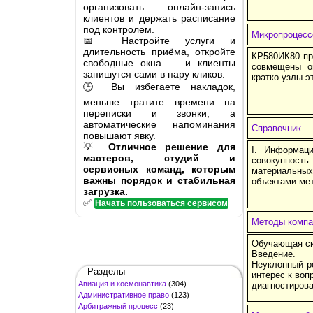
организовать онлайн-запись
клиентов и держать расписание
под контролем.
Микропроцесс
📅 Настройте услуги и
длительность приёма, откройте
КР580ИК80 пр
свободные окна — и клиенты
совмещены о
запишутся сами в пару кликов.
кратко узлы э
🕒 Вы избегаете накладок,
меньше тратите времени на
переписки и звонки, а
автоматические напоминания
Справочник
повышают явку.
💡
Отличное решение для
I. Информац
мастеров, студий и
совокупност
сервисных команд, которым
материальных
важны порядок и стабильная
объектами ме
загрузка.
✅
Начать пользоваться сервисом
Методы компа
Обучающая си
Введение.
Неуклонный р
Разделы
интерес к воп
Авиация и космонавтика
(304)
диагностирова
Административное право
(123)
Арбитражный процесс
(23)