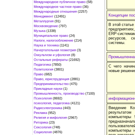
Международное публичное право
(58)
Международное частное право
(36)
Международные отношения
(2257)
Концепции по
Менеджмент
(12491)
Металлургия
(91)
В этой статье
Москвоведение
(797)
предприятиях
Музыка
(1338)
ERP-системам
Муниципальное право
(24)
ресурсов, с
Налоги, налогообложение
(214)
системы.
Наука и техника
(1141)
Начертательная геометрия
(3)
Оккультизм и уфология
(8)
Промышленная
Остальные рефераты
(21692)
Педагогика
(7850)
С чего начин
Политология
(3801)
новые решени
Право
(682)
Право, юриспруденция
(2881)
Предпринимательство
(475)
Прикладные науки
(1)
Промышленность, производство
(7100)
информацион
Психология
(8692)
психология, педагогика
(4121)
Введение Ко
Радиоэлектроника
(443)
результатом
Реклама
(952)
компьютеры 
Религия и мифология
(2967)
предназнача
Риторика
(23)
пользователе
Сексология
(748)
компьютеры н
Социология
(4876)
пользователя,