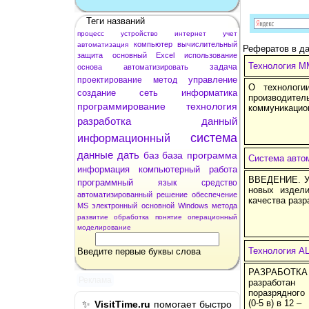
Теги названий
процесс
устройство
интернет
учет
компьютер
вычислительный
автоматизация
Рефератов в да
защита
основный
Excel
использование
Технология 
задача
основа
автоматизировать
управление
проектирование
метод
О технологи
создание
сеть
информатика
производит
программирование
технология
коммуникацио
разработка
данный
система
информационный
данные
дать
баз
база
программа
Система авто
информация
компьютерный
работа
ВВЕДЕНИЕ. Ув
программный
язык
средство
новых издели
автоматизированный
решение
обеспечение
качества разр
MS
электронный
основной
Windows
метода
развитие
обработка
понятие
операционный
моделирование
Технология А
Введите первые буквы слова
РАЗРАБОТКА
Реклама
разработан
поразрядного
(0-5 в) в 12 –
✨
VisitTime.ru
помогает быстро