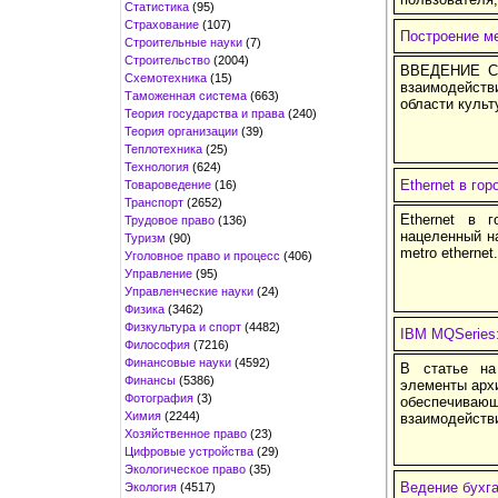
Статистика
(95)
Страхование
(107)
Построение ме
Строительные науки
(7)
Строительство
(2004)
ВВЕДЕНИЕ Сре
Схемотехника
(15)
взаимодейст
Таможенная система
(663)
области культ
Теория государства и права
(240)
Теория организации
(39)
Теплотехника
(25)
Технология
(624)
Ethernet в гор
Товароведение
(16)
Транспорт
(2652)
Ethernet в г
Трудовое право
(136)
нацеленный н
Туризм
(90)
metro etherne
Уголовное право и процесс
(406)
Управление
(95)
Управленческие науки
(24)
Физика
(3462)
Физкультура и спорт
(4482)
IBM MQSeries
Философия
(7216)
Финансовые науки
(4592)
В статье на
Финансы
(5386)
элементы арх
Фотография
(3)
обеспечивающ
Химия
(2244)
взаимодейств
Хозяйственное право
(23)
Цифровые устройства
(29)
Экологическое право
(35)
Ведение бухга
Экология
(4517)