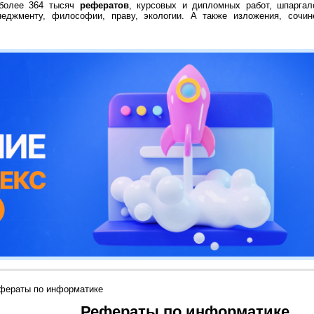
 более 364 тысяч
рефератов
, курсовых и дипломных работ, шпаргал
неджменту, философии, праву, экологии. А также изложения, сочин
фераты по информатике
Рефераты по информатике