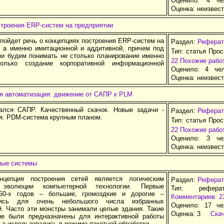
Оценило: 4 че
Оценка:
неизвес
строения ERP-систем на предприятии
 пойдет речь о концепциях построения ERP-систем на
Раздел:
Реферат
, а именно имитационной и аддитивной, причем под
Тип: статья Про
и будем понимать не столько планирование именно
22
Похожие рабо
колько создание корпоративной информационной
Оценило: 4 че
Оценка:
неизвес
 автоматизация: движение от САПР к PLM
ался САПР. Качественный скачок. Новые задачи -
Раздел:
Реферат
я. PDM-система крупным планом.
Тип: статья Про
22
Похожие рабо
Оценило: 3 че
Оценка:
неизвес
ные системы
нцепция построения сетей является логическим
Раздел:
Реферат
 эволюции компьютерной технологии. Первые
Тип: рефера
50-х годов – большие, громоздкие и дорогие –
Комментариев: 2
лись для очень небольшого числа избранных
Оценило: 17 че
й. Часто эти монстры занимали целые здания. Такие
Оценка:
3
Ска
е были предназначены для интерактивной работы
 а использовались в режиме пакетной обработки.