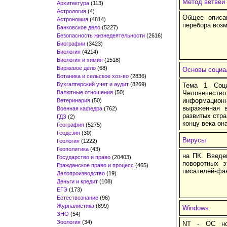
Метод ветвей 
Архитектура
(113)
Астрология
(4)
Общее описан
Астрономия
(4814)
перебора воз
Банковское дело
(5227)
Безопасность жизнедеятельности
(2616)
Биографии
(3423)
Биология
(4214)
Биология и химия
(1518)
Биржевое дело
(68)
Основы социа
Ботаника и сельское хоз-во
(2836)
Бухгалтерский учет и аудит
(8269)
Тема 1 Соци
Валютные отношения
(50)
Человечество
информацион
Ветеринария
(50)
выраженная 
Военная кафедра
(762)
развитых стра
ГДЗ
(2)
концу века он
География
(5275)
Геодезия
(30)
Вирусы
Геология
(1222)
Геополитика
(43)
на ПК. Введе
Государство и право
(20403)
поворотных э
Гражданское право и процесс
(465)
писателей-фан
Делопроизводство
(19)
Деньги и кредит
(108)
ЕГЭ
(173)
Естествознание
(96)
Журналистика
(899)
Windows
ЗНО
(54)
Зоология
(34)
NT - OC но