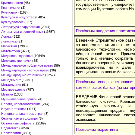
Криминология
(48)
государственный университ
Криптология
(3)
коммерции Курсовая работа На
Кулинария
(1167)
Культура и искусство
(8485)
Культурология
(537)
Литература : зарубежная
(2044)
Проблемы внедрения пластиков
Литература и русский язык
(11657)
Логика
(532)
Введение Стремительное разви
Логистика
(21)
за последние пятьдесят лет н
Маркетинг
(7985)
банковских технологий, несм
Математика
(3721)
общественной жизни. Приме
Медицина, здоровье
(10549)
только значительно сократить
Медицинские науки
(88)
банковских операций, унифицир
Международное публичное право
(58)
взаиморасчеты, но и дало 
Международное частное право
(36)
принципиально новых банковски
Международные отношения
(2257)
Менеджмент
(12491)
Проблемы совершенствования
Металлургия
(91)
коммерческих банках (на матер
Москвоведение
(797)
Музыка
(1338)
ВВЕДЕНИЕ Финансовой основой
Муниципальное право
(24)
банковская система. Крепк
Налоги, налогообложение
(214)
стабильную экономику и н
Наука и техника
(1141)
невозвращенные кредиты, н
Начертательная геометрия
(3)
ослабляет банковскую сист
Оккультизм и уфология
(8)
экономики.
Остальные рефераты
(21692)
Педагогика
(7850)
Программа маркетинга
Политология
(3801)