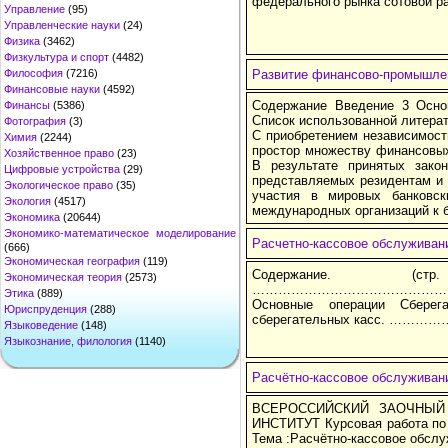
федерального рынка сотовой р
Управление
(95)
Управленческие науки
(24)
Физика
(3462)
Физкультура и спорт
(4482)
Философия
(7216)
Развитие финансово-промышле
Финансовые науки
(4592)
Содержание Введение 3 Осно
Финансы
(5386)
Список использованной литера
Фотография
(3)
С приобретением независимост
Химия
(2244)
простор множеству финансовых
Хозяйственное право
(23)
В результате принятых зако
Цифровые устройства
(29)
представляемых резидентам и 
Экологическое право
(35)
участия в мировых банковск
Экология
(4517)
международных организаций к 
Экономика
(20644)
Экономико-математическое моделирование
Расчетно-кассовое обслуживан
(666)
Экономическая география
(119)
Содержание. (
Экономическая теория
(2573)
…………………………………………
Этика
(889)
Основные операции Сберега
Юриспруденция
(288)
сберегательных касс. …
Языковедение
(148)
Языкознание, филология
(1140)
Расчётно-кассовое обслуживан
ВСЕРОССИЙСКИЙ ЗАОЧНЫЙ
ИНСТИТУТ Курсовая работа по 
Тема :Расчётно-кассовое обсл