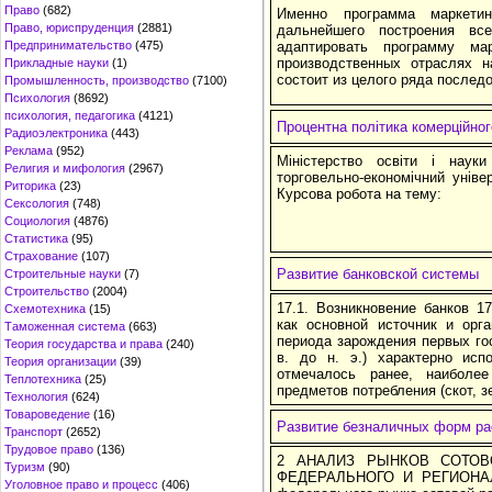
Право
(682)
Именно программа маркети
Право, юриспруденция
(2881)
дальнейшего построения вс
Предпринимательство
(475)
адаптировать программу ма
производственных отраслях н
Прикладные науки
(1)
состоит из целого ряда послед
Промышленность, производство
(7100)
Психология
(8692)
психология, педагогика
(4121)
Процентна політика комерційног
Радиоэлектроника
(443)
Реклама
(952)
Міністерство освіти і науки
Религия и мифология
(2967)
торговельно-економічний уніве
Риторика
(23)
Курсова робота на тему:
Сексология
(748)
Социология
(4876)
Статистика
(95)
Страхование
(107)
Развитие банковской системы
Строительные науки
(7)
Строительство
(2004)
17.1. Возникновение банков 1
Схемотехника
(15)
как основной источник и орг
Таможенная система
(663)
периода зарождения первых го
Теория государства и права
(240)
в. до н. э.) характерно исп
Теория организации
(39)
отмечалось ранее, наиболе
Теплотехника
(25)
предметов потребления (скот, зе
Технология
(624)
Товароведение
(16)
Развитие безналичных форм ра
Транспорт
(2652)
Трудовое право
(136)
2 АНАЛИЗ РЫНКОВ СОТОВ
Туризм
(90)
ФЕДЕРАЛЬНОГО И РЕГИОНАЛ
Уголовное право и процесс
(406)