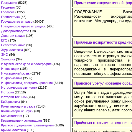
Применение аккредитивной фор
География
(5275)
Геодезия
(30)
СОДЕРЖАНИЕ Введение............
Геология
(1222)
Разновидности аккредитивов....
Геополитика
(43)
источники. Международная суде
Государство и право
(20403)
Гражданское право и процесс
(465)
Делопроизводство
(19)
Деньги и кредит
(108)
ЕГЭ
(173)
Проблема возвратности кредит
Естествознание
(96)
Журналистика
(899)
Введение Банковская систем
ЗНО
(54)
неотъемлемых структур рыноч
Зоология
(34)
товарного производства 
Издательское дело и полиграфия
(476)
параллельно и тесно перепле
Инвестиции
(106)
посредниками в перераспре
повышают общую эффективност
Иностранный язык
(62791)
Информатика
(3562)
Информатика, программирование
(6444)
Правовое урегулирование обра
Исторические личности
(2165)
Вступ Мета і задачі дослідже
История
(21319)
мету: на основі ринкових дос
История техники
(766)
основ регулювання ринку цінних
Кибернетика
(64)
зарубіжного досвіду виявити 
Коммуникации и связь
(3145)
обігу цінних паперів, дати пропо
Компьютерные науки
(60)
Косметология
(17)
Краеведение и этнография
(588)
Проблема открытия и ведения 
Краткое содержание произведений
(1000)
Криминалистика
(106)
Министерство образования Р