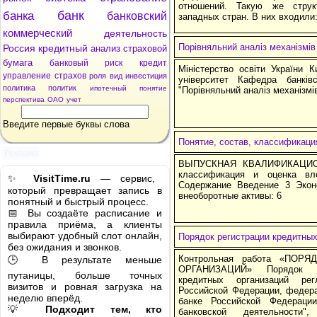
отношений. Такую же стру
банк
банка
банковский
западных стран. В них входили
коммерческий
деятельность
Порівняльний аналіз механізмів
Россия
кредитный
анализ
страховой
бумага
банковый
риск
кредит
Міністерство освіти України К
управление
страхов
роля
вид
инвестиция
університет Кафедра банкі
политика
политик
ипотечный
понятие
"Порівняльний аналіз механізмі
перспектива
ОАО
учет
Введите первые буквы слова
Понятие, состав, классификаци
Реклама
ВЫПУСКНАЯ КВАЛИФИКАЦИОН
классификация и оценка вл
✨
VisitTime.ru
— сервис,
Содержание Введение 3 Экон
который превращает запись в
внеоборотные активы: 6
понятный и быстрый процесс.
📅 Вы создаёте расписание и
правила приёма, а клиенты
выбирают удобный слот онлайн,
Порядок регистрации кредитных
без ожидания и звонков.
Контрольная работа «ПОР
🕒 В результате меньше
ОРГАНИЗАЦИЙ» Порядок ре
путаницы, больше точных
кредитных организаций рег
визитов и ровная загрузка на
Российской Федерации, федер
неделю вперёд.
банке Российской Федераци
💡
Подходит тем, кто
банковской деятельности