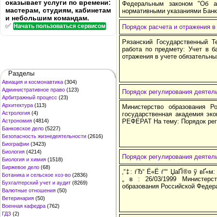
оказывает услуги по времени:
Федеральным законом "Об а
мастерам, студиям, кабинетам
нормативными указаниями Банк
и небольшим командам.
✅
Начать пользоваться сервисом
Порядок расчета и отражения в
Рязанский Государственный Т
работа по предмету: Учет в б
отражения в учете обязательны
Разделы
Авиация и космонавтика
(304)
Административное право
(123)
Порядок регулирования деятель
Арбитражный процесс
(23)
Архитектура
(113)
Министерство образования Р
Астрология
(4)
государственная академия эк
Астрономия
(4814)
РЕФЕРАТ На тему: Порядок рег
Банковское дело
(5227)
Безопасность жизнедеятельности
(2616)
Биографии
(3423)
Биология
(4214)
Порядок регулирования деятель
Биология и химия
(1518)
Биржевое дело
(68)
‚“‡: ѓЂ“ Ё«Ё ѓ““ ЏаҐЇ®¤ ў вҐ«м: 
Ботаника и сельское хоз-во
(2836)
„ в : 26/03/1999 Министерс
Бухгалтерский учет и аудит
(8269)
образования Российской Федер
Валютные отношения
(50)
Ветеринария
(50)
Военная кафедра
(762)
ГДЗ
(2)