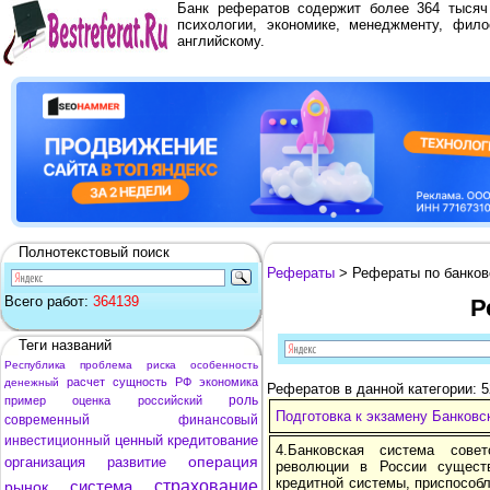
Банк рефератов содержит более 364 тыся
психологии, экономике, менеджменту, фило
английскому.
Полнотекстовый поиск
Рефераты
> Рефераты по банков
Всего работ:
364139
Р
Теги названий
Республика
проблема
риска
особенность
расчет
сущность
РФ
экономика
денежный
Рефератов в данной категории: 
роль
пример
оценка
российский
Подготовка к экзамену Банковс
современный
финансовый
ценный
кредитование
инвестиционный
4.Банковская система сове
операция
организация
развитие
революции в России существ
кредитной системы, приспособ
система
страхование
рынок