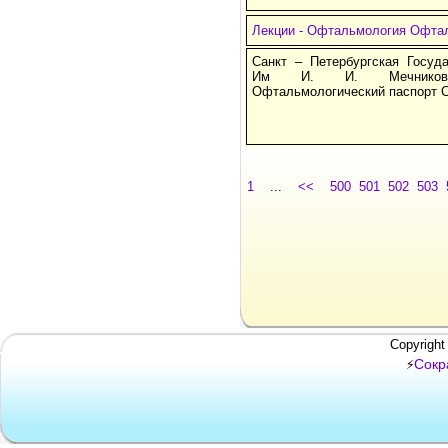
Лекции - Офтальмология Офтал
Санкт – Петербургская Госуд
Им И. И. Мечникова
Офтальмологический паспорт С
1
...
<<
500
501
502
503
Copyright
Сокр
⚡