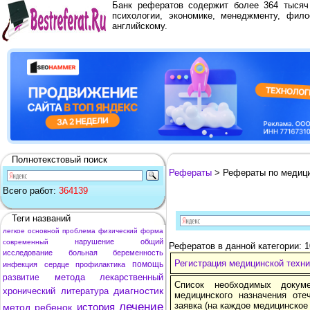
Банк рефератов содержит более 364 тыся
психологии, экономике, менеджменту, фило
английскому.
Полнотекстовый поиск
Рефераты
> Рефераты по медиц
Всего работ:
364139
Теги названий
легкое
основной
проблема
физический
форма
нарушение
общий
современный
Рефератов в данной категории: 
исследование
больная
беременность
Регистрация медицинской техни
помощь
инфекция
сердце
профилактика
метода
лекарственный
развитие
Список необходимых докум
диагностик
хронический
литература
медицинского назначения оте
лечение
заявка (на каждое медицинское
история
метод
ребенок