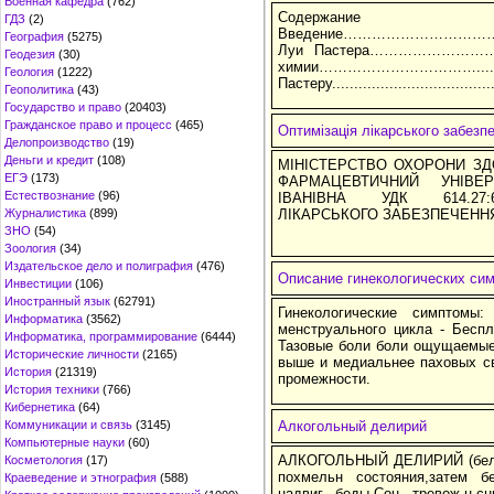
Военная кафедра
(762)
Содержание
ГДЗ
(2)
Введение……………………………
География
(5275)
Луи Пастера………………………
Геодезия
(30)
химии……………………………....
Геология
(1222)
Пастеру......................................
Геополитика
(43)
Государство и право
(20403)
Гражданское право и процесс
(465)
Оптимізація лікарського забезп
Делопроизводство
(19)
Деньги и кредит
(108)
МІНІСТЕРСТВО ОХОРОНИ ЗД
ЕГЭ
(173)
ФАРМАЦЕВТИЧНИЙ УНІВЕ
Естествознание
(96)
ІВАНІВНА УДК 614.27:61
Журналистика
(899)
ЛІКАРСЬКОГО ЗАБЕЗПЕЧЕНН
ЗНО
(54)
Зоология
(34)
Издательское дело и полиграфия
(476)
Описание гинекологических си
Инвестиции
(106)
Иностранный язык
(62791)
Гинекологические симптом
Информатика
(3562)
менструального цикла - Бесп
Информатика, программирование
(6444)
Тазовые боли боли ощущаемые
Исторические личности
(2165)
выше и медиальнее паховых св
История
(21319)
промежности.
История техники
(766)
Кибернетика
(64)
Коммуникации и связь
(3145)
Алкогольный делирий
Компьютерные науки
(60)
АЛКОГОЛЬНЫЙ ДЕЛИРИЙ (белая
Косметология
(17)
похмельн состояния,затем без
Краеведение и этнография
(588)
надвиг беды.Сон тревож-н,с