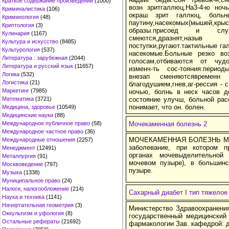
Краткое содержание произведений
(1000)
возн зритгаллюц.На3-4-ю ноч
Криминалистика
(106)
окраш зрит галлюц, боль
Криминология
(48)
паутину,насекомых(мышей,кры
Криптология
(3)
образы.присоед и слу
Кулинария
(1167)
смеются,дразнят,на
Культура и искусство
(8485)
поступки,ругают.тактильные га
Культурология
(537)
насекомые.Больные резко во
Литература : зарубежная
(2044)
голосам,отбиваются от чудо
Литература и русский язык
(11657)
изменч-ть сос-тояния:перио
Логика
(532)
внезап сменяютсявременн 
Логистика
(21)
благодушием,гнев,аг-рессия -
Маркетинг
(7985)
ночью, болнь в неск часов д
Математика
(3721)
состояние улучш, больной рас
понимает, что он. болен.
Медицина, здоровье
(10549)
Медицинские науки
(88)
Международное публичное право
(58)
Мочекаменная болезнь 2
Международное частное право
(36)
МОЧЕКАМЕННАЯ БОЛЕЗНЬ Моче
Международные отношения
(2257)
заболевание, при котором п
Менеджмент
(12491)
органах мочевыделительной 
Металлургия
(91)
мочевом пузыре), в большин
Москвоведение
(797)
пузыре.
Музыка
(1338)
Муниципальное право
(24)
Налоги, налогообложение
(214)
Сахарный диабет I тип тяжелое
Наука и техника
(1141)
Начертательная геометрия
(3)
Министерство Здравоохранени
Оккультизм и уфология
(8)
государственный медицинский
Остальные рефераты
(21692)
фармакологии Зав. кафедрой: д