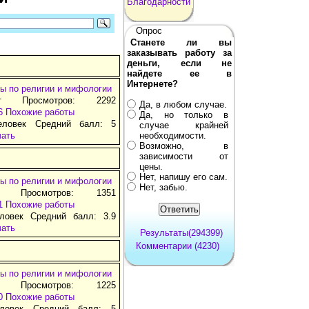
Благодарности
Опрос
Станете ли вы
заказывать работу за
деньги, если не
найдете ее в
Интернете?
ы по религии и мифологии
т Просмотров: 2292
Да, в любом случае.
6
Похожие работы
Да, но только в
еловек Средний балл: 5
случае крайней
чать
необходимости.
Возможно, в
зависимости от
цены.
Нет, напишу его сам.
ы по религии и мифологии
Нет, забью.
д Просмотров: 1351
1
Похожие работы
ловек Средний балл: 3.9
чать
Результаты(294399)
Комментарии (4230)
ы по религии и мифологии
д Просмотров: 1225
0
Похожие работы
ловек Средний балл: 5