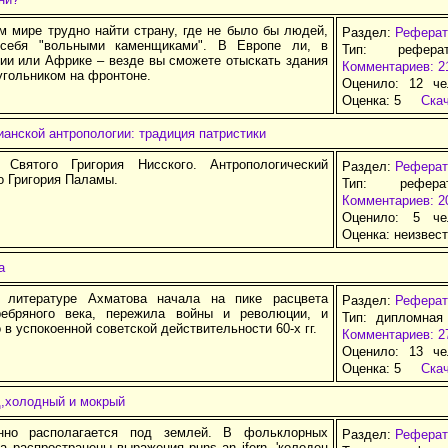
м мире трудно найти страну, где не было бы людей,
Раздел:
Реферат
себя "вольными каменщиками". В Европе ли, в
Тип: рефера
зии или Африке – везде вы сможете отыскать здания
Комментариев: 2
угольником на фронтоне.
Оценило: 12 че
Оценка:
5
Ска
анской антропологии: традиция патристики
 Святого Григория Нисского. Антропологический
Раздел:
Реферат
о Григория Паламы.
Тип: рефер
Комментариев: 2
Оценило: 5 че
Оценка:
неизвес
а
 литературе Ахматова начала на пике расцвета
Раздел:
Реферат
ребряного века, пережила войны и революции, и
Тип: дипломная
 в успокоенной советской действительности 60-х гг.
Комментариев: 2
Оценило: 13 че
Оценка:
5
Ска
д,холодный и мокрый
нно располагается под землей. В фольклорных
Раздел:
Реферат
а распространены выражения puns an ifern, 'колодец