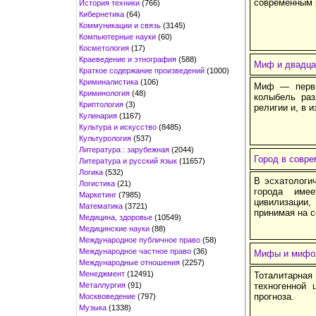
современным 
История техники
(766)
Кибернетика
(64)
Коммуникации и связь
(3145)
Компьютерные науки
(60)
Косметология
(17)
Краеведение и этнография
(588)
Миф и двадца
Краткое содержание произведений
(1000)
Криминалистика
(106)
Миф — перви
Криминология
(48)
колыбель раз
Криптология
(3)
религии и, в 
Кулинария
(1167)
Культура и искусство
(8485)
Культурология
(537)
Литература : зарубежная
(2044)
Город в совре
Литература и русский язык
(11657)
Логика
(532)
В эсхатологи
Логистика
(21)
города имее
Маркетинг
(7985)
цивилизации
Математика
(3721)
принимая на с
Медицина, здоровье
(10549)
Медицинские науки
(88)
Международное публичное право
(58)
Международное частное право
(36)
Мифы и мифол
Международные отношения
(2257)
Менеджмент
(12491)
Тоталитарна
Металлургия
(91)
техногенной 
прогноза.
Москвоведение
(797)
Музыка
(1338)