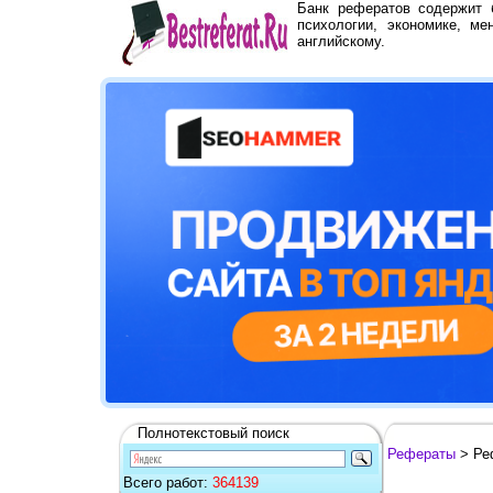
Банк рефератов содержит
психологии, экономике, ме
английскому.
Полнотекстовый поиск
Рефераты
> Ре
Всего работ:
364139