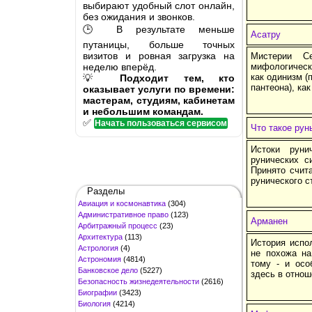
выбирают удобный слот онлайн,
без ожидания и звонков.
🕒 В результате меньше
Асатру
путаницы, больше точных
визитов и ровная загрузка на
Мистерии С
неделю вперёд.
мифологическ
как одинизм (
💡
Подходит тем, кто
пантеона), как
оказывает услуги по времени:
мастерам, студиям, кабинетам
и небольшим командам.
✅
Начать пользоваться сервисом
Что такое рун
Истоки руни
рунических с
Принято счит
рунического с
Разделы
Авиация и космонавтика
(304)
Административное право
(123)
Арманен
Арбитражный процесс
(23)
Архитектура
(113)
История испо
Астрология
(4)
не похожа на
Астрономия
(4814)
тому - и осо
Банковское дело
(5227)
здесь в отнош
Безопасность жизнедеятельности
(2616)
Биографии
(3423)
Биология
(4214)