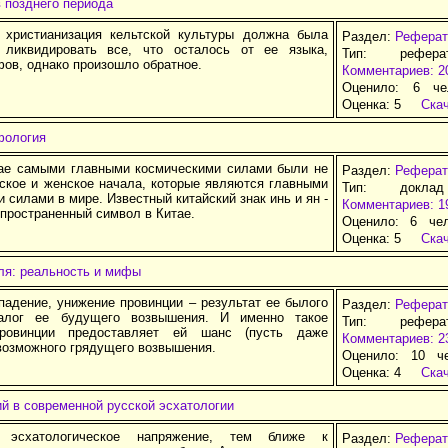
 позднего периода
 христианизация кельтской культуры должна была
Раздел:
Реферат
 ликвидировать все, что осталось от ее языка,
Тип: рефер
ов, однако произошло обратное.
Комментариев: 2
Оценило: 6 че
Оценка:
5
Ска
фология
ае самыми главными космическими силами были не
Раздел:
Реферат
жское и женское начала, которые являются главными
Тип: докла
силами в мире. Известный китайский знак инь и ян -
Комментариев: 1
пространенный символ в Китае.
Оценило: 6 че
Оценка:
5
Ска
ля: реальность и мифы
падение, унижение провинции – результат ее былого
Раздел:
Реферат
алог ее будущего возвышения. И именно такое
Тип: рефер
ровинции предоставляет ей шанс (пусть даже
Комментариев: 2
возможного грядущего возвышения.
Оценило: 10 ч
Оценка:
4
Ска
й в современной русской эсхатологии
 эсхатологическое напряжение, тем ближе к
Раздел:
Реферат