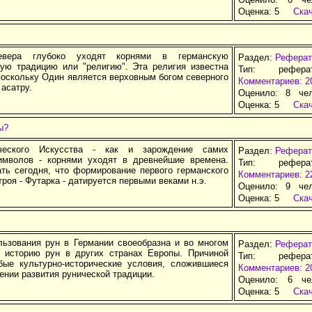
Оценка:
5
Ска
евера глубоко уходят корнями в геpманскую
Раздел:
Реферат
ую традицию или "религию". Эта религия известна
Тип: рефер
поскольку Один является верховным богом северного
Комментариев: 2
 асатру.
Оценило: 8 че
Оценка:
5
Ска
ы?
ческого Искусства - как и зарождение самих
Раздел:
Реферат
имволов - корнями уходят в древнейшие времена.
Тип: рефер
ать сегодня, что формирование первого германского
Комментариев: 2
троя - Футарка - датируется первыми веками н.э.
Оценило: 9 че
Оценка:
5
Ска
льзования рун в Германии своеобразна и во многом
Раздел:
Реферат
 историю рун в других странах Европы. Причиной
Тип: рефер
бые культурно-исторические условия, сложившиеся
Комментариев: 2
ении развития рунической традиции.
Оценило: 6 че
Оценка:
5
Ска