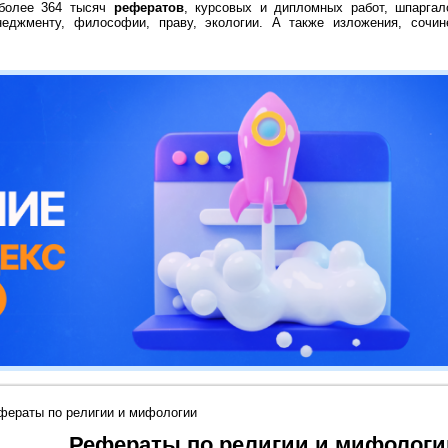
 более 364 тысяч
рефератов
, курсовых и дипломных работ, шпаргал
неджменту, философии, праву, экологии. А также изложения, сочин
фераты по религии и мифологии
Рефераты по религии и мифологи