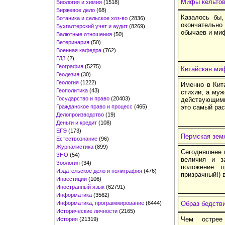
Мифы кельтов
Биология и химия
(1518)
Биржевое дело
(68)
Казалось бы,
Ботаника и сельское хоз-во
(2836)
окончательно
Бухгалтерский учет и аудит
(8269)
обычаев и миф
Валютные отношения
(50)
Ветеринария
(50)
Военная кафедра
(762)
ГДЗ
(2)
География
(5275)
Китайская ми
Геодезия
(30)
Геология
(1222)
Именно в Кит
Геополитика
(43)
стихии, а му
Государство и право
(20403)
действующими 
Гражданское право и процесс
(465)
это самый рас
Делопроизводство
(19)
Деньги и кредит
(108)
ЕГЭ
(173)
Пермская зем
Естествознание
(96)
Журналистика
(899)
Сегодняшнее 
ЗНО
(54)
величия и з
Зоология
(34)
положение п
Издательское дело и полиграфия
(476)
призрачный!) 
Инвестиции
(106)
Иностранный язык
(62791)
Информатика
(3562)
Информатика, программирование
(6444)
Образ бедстви
Исторические личности
(2165)
Чем острее
История
(21319)