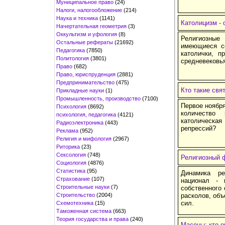
Муниципальное право
(24)
Налоги, налогообложение
(214)
Наука и техника
(1141)
Католицизм - 
Начертательная геометрия
(3)
Оккультизм и уфология
(8)
Религиозные
Остальные рефераты
(21692)
имеющиеся се
Педагогика
(7850)
католички, п
Политология
(3801)
средневековья
Право
(682)
Право, юриспруденция
(2881)
Предпринимательство
(475)
Кто такие свя
Прикладные науки
(1)
Промышленность, производство
(7100)
Первое ноября
Психология
(8692)
количество
психология, педагогика
(4121)
католическая
Радиоэлектроника
(443)
репрессий?
Реклама
(952)
Религия и мифология
(2967)
Риторика
(23)
Сексология
(748)
Религиозный 
Социология
(4876)
Статистика
(95)
Динамика ре
Страхование
(107)
национал - 
Строительные науки
(7)
собственного 
Строительство
(2004)
расколов, объ
сил.
Схемотехника
(15)
Таможенная система
(663)
Теория государства и права
(240)
Масоны: кто о