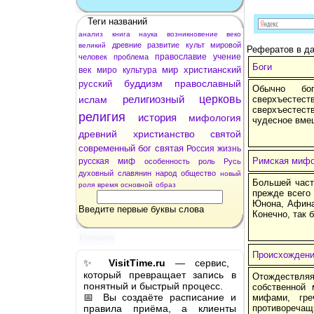
Теги названий
анализ
книга
наука
возникновение
веко
древние
развитие
культ
мировой
великий
Рефератов в да
православие
учение
человек
проблема
Боги
мир
христианский
век
миро
культура
буддизм
православный
русский
Обычно бо
религиозный
церковь
ислам
сверхъесте
сверхъестест
религия
история
мифология
чудесное вме
древний
христианство
святой
современный
бог
святая
Россия
жизнь
Римская мифо
русская
миф
особенность
роль
Русь
духовный
славянин
народ
общество
новый
Большей част
роля
время
основной
образ
прежде всего 
Юнона, Афина
Введите первые буквы слова
Конечно, так 
Реклама
Происхождени
✨
VisitTime.ru
— сервис,
который превращает запись в
Отождествля
понятный и быстрый процесс.
собственной
📅 Вы создаёте расписание и
мифами, гре
правила приёма, а клиенты
противоречащи