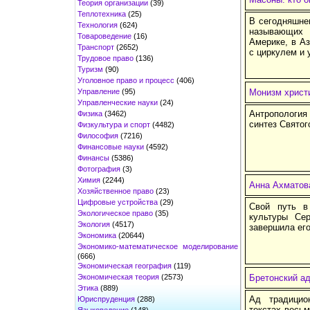
Теория организации
(39)
Теплотехника
(25)
В сегодняшне
Технология
(624)
называющих 
Товароведение
(16)
Америке, в А
Транспорт
(2652)
с циркулем и 
Трудовое право
(136)
Туризм
(90)
Уголовное право и процесс
(406)
Управление
(95)
Монизм христи
Управленческие науки
(24)
Антропология
Физика
(3462)
синтез Святог
Физкультура и спорт
(4482)
Философия
(7216)
Финансовые науки
(4592)
Финансы
(5386)
Фотография
(3)
Химия
(2244)
Анна Ахматов
Хозяйственное право
(23)
Цифровые устройства
(29)
Свой путь в
Экологическое право
(35)
культуры Се
Экология
(4517)
завершила его
Экономика
(20644)
Экономико-математическое моделирование
(666)
Экономическая география
(119)
Экономическая теория
(2573)
Бретонский а
Этика
(889)
Ад традицио
Юриспруденция
(288)
текстах весьм
Языковедение
(148)