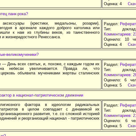
Оценка:
4
Ска
отец панк-рока?
 аксессуары (крестики, медальоны, розарии),
Раздел:
Реферат
годня в арсенале каждого доброго католика или
Тип: докла
ришли к нам из глубины веков, из таинственного
Комментариев: 2
 и жизнерадостного Ренессанса.
Оценило: 10 ч
Оценка:
4
Ска
тые-великомученики?
 — День всех святых, и, похоже, с каждым годом их
Раздел:
Реферат
 на небесах увеличивается. Правда ли, что
Тип: докла
 церковь объявила мучениками жертвы сталинских
Комментариев: 2
Оценило: 6 че
Оценка:
5
Ска
фактор в национал-патриотическом движении
лигиозного фактора в идеологии радикальных
Раздел:
Реферат
патриотов в целом совпадает с динамикой их
Тип: докла
организационного развития, т.е. со сложной историей
Комментариев: 2
единений и реорганизаций национал - патриотических
Оценило: 6 че
Оценка:
5
Ска
ни?