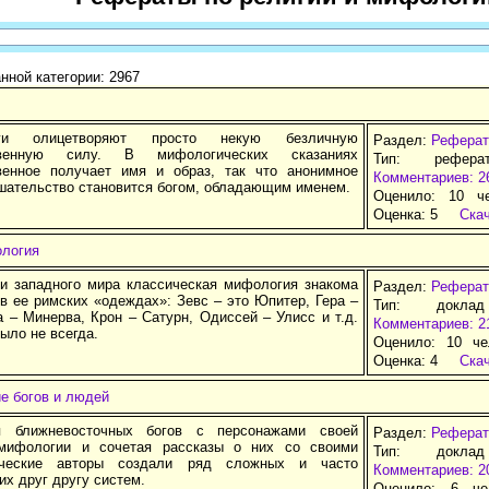
нной категории: 2967
ги олицетворяют просто некую безличную
Раздел:
Реферат
ственную силу. В мифологических сказаниях
Тип: рефера
венное получает имя и образ, так что анонимное
Комментариев: 2
шательство становится богом, обладающим именем.
Оценило: 10 ч
Оценка:
5
Ска
логия
и западного мира классическая мифология знакома
Раздел:
Реферат
в ее римских «одеждах»: Зевс – это Юпитер, Гера –
Тип: докла
 – Минерва, Крон – Сатурн, Одиссей – Улисс и т.д.
Комментариев: 2
было не всегда.
Оценило: 10 че
Оценка:
4
Ска
е богов и людей
я ближневосточных богов с персонажами своей
Раздел:
Реферат
 мифологии и сочетая рассказы о них со своими
Тип: докла
ческие авторы создали ряд сложных и часто
Комментариев: 2
х друг другу систем.
Оценило: 6 че