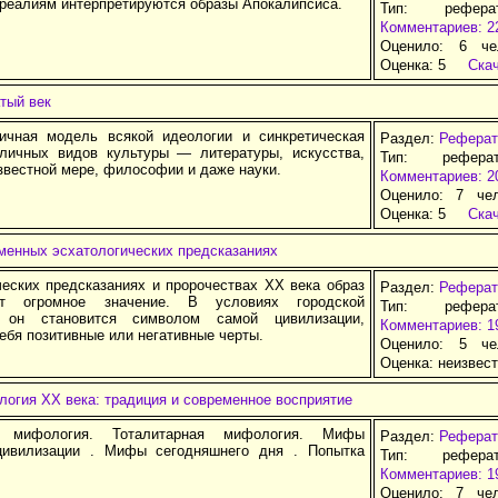
реалиям интерпретируются образы Апокалипсиса.
Тип: рефер
Комментариев: 2
Оценило: 6 че
Оценка:
5
Ска
тый век
чная модель всякой идеологии и синкретическая
Раздел:
Реферат
личных видов культуры — литературы, искусства,
Тип: рефера
известной мере, философии и даже науки.
Комментариев: 2
Оценило: 7 че
Оценка:
5
Ска
менных эсхатологических предсказаниях
ческих предсказаниях и пророчествах ХХ века образ
Раздел:
Реферат
т огромное значение. В условиях городской
Тип: рефер
, он становится символом самой цивилизации,
Комментариев: 1
ебя позитивные или негативные черты.
Оценило: 5 че
Оценка:
неизвес
огия ХХ века: традиция и современное восприятие
я мифология. Тоталитарная мифология. Мифы
Раздел:
Реферат
цивилизации . Мифы сегодняшнего дня . Попытка
Тип: рефера
Комментариев: 1
Оценило: 7 че