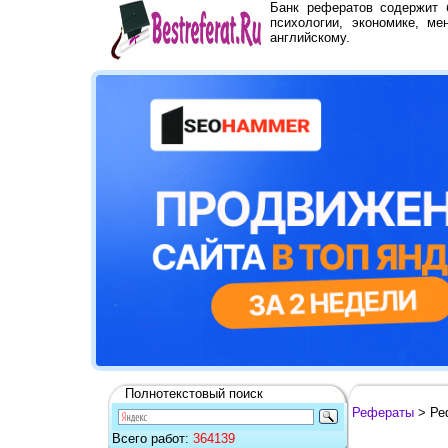
Банк рефератов содержит
психологии, экономике, ме
английскому.
Полнотекстовый поиск
Рефераты
> Ре
Всего работ:
364139