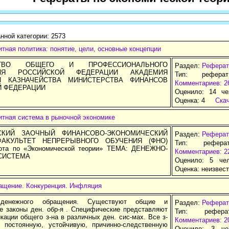
нной категории: 2573
тная политика: понятие, цели, основные концепции
СТВО ОБЩЕГО И ПРОФЕССИОНАЛЬНОГО
Раздел:
Реферат
НИЯ РОССИЙСКОЙ ФЕДЕРАЦИИ АКАДЕМИЯ
Тип: рефера
 КАЗНАЧЕЙСТВА МИНИСТЕРСТВА ФИНАНСОВ
Комментариев: 2
Й ФЕДЕРАЦИИ
Оценило: 14 че
Оценка:
4
Ска
итная система в рыночной экономике
СКИЙ ЗАОЧНЫЙ ФИНАНСОВО-ЭКОНОМИЧЕСКИЙ
Раздел:
Реферат
ФАКУЛЬТЕТ НЕПРЕРЫВНОГО ОБУЧЕНИЯ (ФНО)
Тип: рефера
бота по «Экономической теории» ТЕМА: ДЕНЕЖНО-
Комментариев: 2
СИСТЕМА
Оценило: 5 че
Оценка:
неизвес
ащение. Конкуренция. Инфляция
денежного обращения. Существуют общие и
Раздел:
Реферат
е законы ден. обр-я . Специфические представляют
Тип: рефер
ации общего з-на в различных ден. сис-мах. Все з-
Комментариев: 2
постоянную, устойчивую, причинно-следственную
Оценило: 3 че