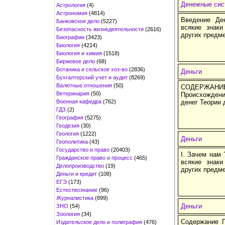
Денежные сис
Астрология
(4)
Астрономия
(4814)
Введение Де
Банковское дело
(5227)
всякие знаки
Безопасность жизнедеятельности
(2616)
других предме
Биографии
(3423)
Биология
(4214)
Биология и химия
(1518)
Биржевое дело
(68)
Ботаника и сельское хоз-во
(2836)
Деньги
Бухгалтерский учет и аудит
(8269)
Валютные отношения
(50)
СОДЕРЖАНИЕ 
Ветеринария
(50)
Происхождени
Военная кафедра
(762)
денег Теории
ГДЗ
(2)
География
(5275)
Геодезия
(30)
Геология
(1222)
Деньги
Геополитика
(43)
Государство и право
(20403)
I. Зачем нам
Гражданское право и процесс
(465)
всякие знаки
Делопроизводство
(19)
других предме
Деньги и кредит
(108)
ЕГЭ
(173)
Естествознание
(96)
Журналистика
(899)
Деньги
ЗНО
(54)
Зоология
(34)
Содержание П
Издательское дело и полиграфия
(476)