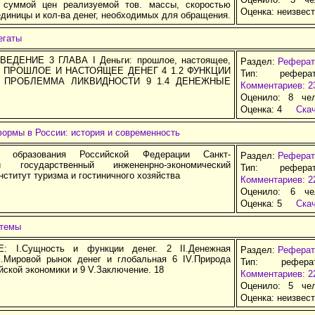
 суммой цен реализуемой тов. массы, скоростью
Оценка:
неизвес
единицы и кол-ва денег, необходимых для обращения.
егаты
ВЕДЕНИЕ 3 ГЛАВА I Деньги: прошлое, настоящее,
Раздел:
Реферат
.1 ПРОШЛОЕ И НАСТОЯЩЕЕ ДЕНЕГ 4 1.2 ФУНКЦИИ
Тип: рефера
3 ПРОБЛЕММА ЛИКВИДНОСТИ 9 1.4 ДЕНЕЖНЫЕ
Комментариев: 2
Оценило: 8 че
Оценка:
4
Ска
ормы в России: история и современность
о образования Российской Федерации Санкт-
Раздел:
Реферат
ий государственный инжененрно-экономический
Тип: рефера
нститут туризма и гостиничного хозяйства
Комментариев: 2
Оценило: 6 че
Оценка:
5
Ска
стемы
 I.Сущность и функции денег. 2 II.Денежная
Раздел:
Реферат
II.Мировой рынок денег и глобальная 6 IV.Природа
Тип: рефер
йской экономики и 9 V.Заключение. 18
Комментариев: 2
Оценило: 5 че
Оценка:
неизвес