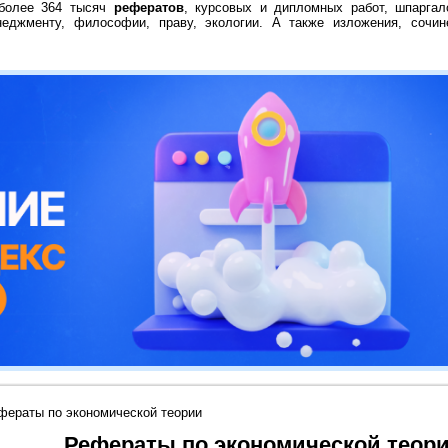
 более 364 тысяч
рефератов
, курсовых и дипломных работ, шпаргал
неджменту, философии, праву, экологии. А также изложения, сочин
фераты по экономической теории
Рефераты по экономической теор