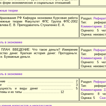
х форм экономических и социальных отношений.
ежные теории
образования РФ Кафедра экономики Курсовая работа
Раздел:
Реферат
нежные теории Факультет ФПС Группа ФПС-2002
Тип: рефера
лева Е. В. Преподаватель Стукаленко Е. А.
Комментариев: 2
Оценило: 5 че
Оценка:
неизвес
оль в экономике
 ПЛАН: ВВЕДЕНИЕ: Что такое деньги? Измерение
Раздел:
Реферат
ество денег. Краткая история денег: Протоденьги.
Тип: рефера
ги. Бумажные деньги.
Комментариев: 2
Оценило: 5 че
Оценка:
неизвес
оль в экономике
едение ………………………………………………………. 2
Раздел:
Реферат
енег ……………………………………………………... 3
Тип: рефера
 сущность и виды денег …………………………. 5
Комментариев: 2
истемы и их типы ……………………………… 12
Оценило: 8 че
Оценка:
5
Ска
и зрения марксистов и неоклассиков