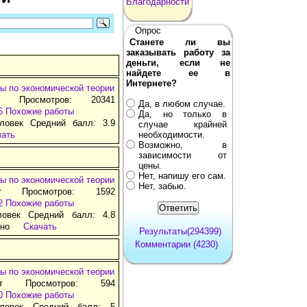
Благодарности
Опрос
Станете ли вы
заказывать работу за
деньги, если не
найдете ее в
Интернете?
ы по экономической теории
т Просмотров: 20341
Да, в любом случае.
6
Похожие работы
Да, но только в
ловек Средний балл: 3.9
случае крайней
чать
необходимости.
Возможно, в
зависимости от
цены.
Нет, напишу его сам.
ы по экономической теории
Нет, забью.
т Просмотров: 1592
2
Похожие работы
ловек Средний балл: 4.8
тно
Скачать
Результаты(294399)
Комментарии (4230)
ы по экономической теории
ат Просмотров: 594
0
Похожие работы
ловек Средний балл: 5