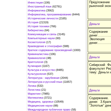
Предложение
Инвестиции
(106)
рыночной эко
Иностранный язык
(62791)
Информатика
(3562)
Информатика, программирование
(6444)
Исторические личности
(2165)
История
(21319)
Деньги
История техники
(766)
Кибернетика
(64)
Содержа
Коммуникации и связь
(3145)
денег…………......
Компьютерные науки
(60)
Эволюция 
Косметология
(17)
денег.............
Краеведение и этнография
(588)
Краткое содержание произведений
(1000)
Криминалистика
(106)
Деньги
Криминология
(48)
Криптология
(3)
Сибирский Ф
Кулинария
(1167)
факультет Ре
Культура и искусство
(8485)
тему: Деньги
Культурология
(537)
Литература : зарубежная
(2044)
Литература и русский язык
(11657)
Логика
(532)
Логистика
(21)
Деньги
Маркетинг
(7985)
Математика
(3721)
Содержание. 
денег. 3.Кра
Медицина, здоровье
(10549)
“Золотые” ден
Медицинские науки
(88)
Международное публичное право
(58)