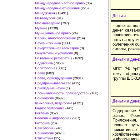
Международное частное право
(36)
Международные отношения
(2257)
Менеджмент
(12491)
Деньги
Металлургия
(91)
Москвоведение
(797)
- од­но из ве­ли
Музыка
(1338)
де­нег свя­за­н
Муниципальное право
(24)
поя­ви­лись из­
Налоги, налогообложение
(214)
нять на дру­гие 
Наука и техника
(1141)
об­лег­че­ния об
Начертательная геометрия
(3)
си­га­ры, ра­ко­
Оккультизм и уфология
(8)
Остальные рефераты
(21692)
Деньги и ден
Педагогика
(7850)
Политология
(3801)
МПС РФ УрГУ
Право
(682)
тему: «День
группы ШС-310
Право, юриспруденция
(2881)
Предпринимательство
(475)
Прикладные науки
(1)
Промышленность, производство
(7100)
Психология
(8692)
Деньги и ден
психология, педагогика
(4121)
Радиоэлектроника
(443)
Содержание 
Реклама
(952)
рынок. Фор
Религия и мифология
(2967)
Приложения. 
Риторика
(23)
прошло путь
Сексология
(748)
примитивных
Социология
(4876)
хозяйстве
Статистика
(95)
информационн