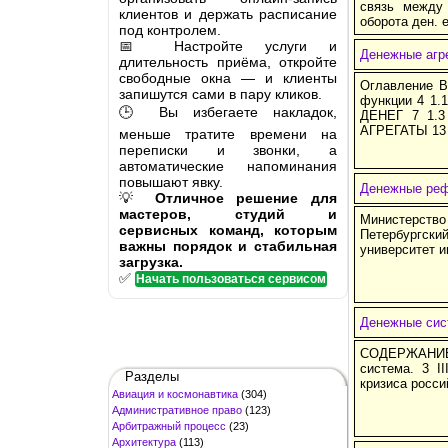
связь между
клиентов и держать расписание
оборота ден. 
под контролем.
📅 Настройте услуги и
Денежные агр
длительность приёма, откройте
свободные окна — и клиенты
Оглавление В
запишутся сами в пару кликов.
функции 4 1
🕒 Вы избегаете накладок,
ДЕНЕГ 7 1.
АГРЕГАТЫ 13
меньше тратите времени на
переписки и звонки, а
автоматические напоминания
повышают явку.
Денежные реф
💡
Отличное решение для
мастеров, студий и
Министерств
сервисных команд, которым
Петербургск
важны порядок и стабильная
университет и
загрузка.
✅
Начать пользоваться сервисом
Денежные си
СОДЕРЖАНИЕ:
система. 3 I
Разделы
кризиса росси
Авиация и космонавтика
(304)
Административное право
(123)
Арбитражный процесс
(23)
Архитектура
(113)