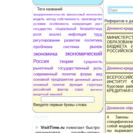
Теги названий
предпринимательство
финансовый
монополия
модель
метод
собственность
производство
Рефератов в да
условие
особенность
конкуренция
рост
Денежно-креди
социальный
безработица
государство
инфляция
труд
роля
анализ
МИНИСТЕР
политика
регулирование
развитие
ОБРАЗОВА
рынок
проблема
система
БЮДЖЕТА И
РОССИЙСКО
экономический
экономика
Россия
теория
сущность
рыночный
государственный
роль
Денежно-кред
современный
политик
форма
вид
ВСЕРОССИЙ
основной
предприятие
денежный
деньги
ИНСТИТУТ 
основный
понятие
функция
структура
Курсовая ра
российский
фактор
спрос
причина
КРЕДИТНАЯ 
кредитный
мировой
Введите первые буквы слова
Денежное обр
4. Законы 
Реклама
специфически
собой модифик
✨
VisitTime.ru
помогает быстро
ны выражают 
организовать онлайн-запись