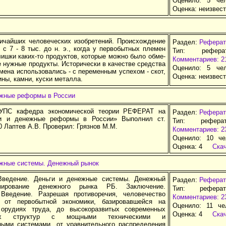
Оценило: 5 че
Оценка:
неизвес
­чай­ших че­ло­ве­че­ских изо­бре­те­ний. Про­ис­хо­ж­де­ние
Раздел:
Реферат
о с 7 - 8 тыс. до н. э., ко­гда у пер­во­быт­ных пле­мен
Тип: рефер
лиш­ки ка­ких-то про­дук­тов, ко­то­рые мож­но бы­ло об­ме­
Комментариев: 2
нуж­ные про­дук­ты. Ис­то­ри­че­ски в ка­че­ст­ве сред­ст­ва
Оценило: 5 че
­ме­на ис­поль­зо­ва­лись - с пе­ре­мен­ным ус­пе­хом - скот,
Оценка:
неизвес
ви­ны, кам­ни, кус­ки ме­тал­ла.
ежные реформы в России
ПС кафедра экономической теории РЕФЕРАТ на
Раздел:
Реферат
ги и денежные реформы в России» Выполнил ст.
Тип: рефера
 Лаптев А.В. Проверил: Грязнов М.М.
Комментариев: 2
Оценило: 10 че
Оценка:
4
Ска
ежные системы. Денежный рынок
Введение. Деньги и денежные системы. Денежный
Раздел:
Реферат
мирование денежного рынка РБ. Заключение.
Тип: рефера
Введение. Разрешая противоречия, человечество
Комментариев: 2
 от первобытной экономики, базировавшейся на
Оценило: 11 че
 орудиях труда, до высокоразвитых современных
Оценка:
4
Ска
нных структур с мощными техническими и
ыми системами, от уравнительного распределения