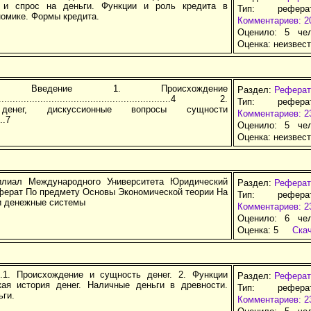
 и спрос на деньги. Функции и роль кредита в
Тип: рефер
номике. Формы кредита.
Комментариев: 2
Оценило: 5 че
Оценка:
неизвес
ние Введение 1. Происхождение
Раздел:
Реферат
........................................................4 2.
Тип: рефер
денег, дискуссионные вопросы сущности
Комментариев: 2
...7
Оценило: 5 че
Оценка:
неизвес
илиал Международного Университета Юридический
Раздел:
Реферат
ферат По предмету Основы Экономической теории На
Тип: рефер
 и денежные системы
Комментариев: 2
Оценило: 6 че
Оценка:
5
Ска
.1. Происхождение и сущность денег. 2. Функции
Раздел:
Реферат
ткая история денег. Наличные деньги в древности.
Тип: рефер
ьги.
Комментариев: 2