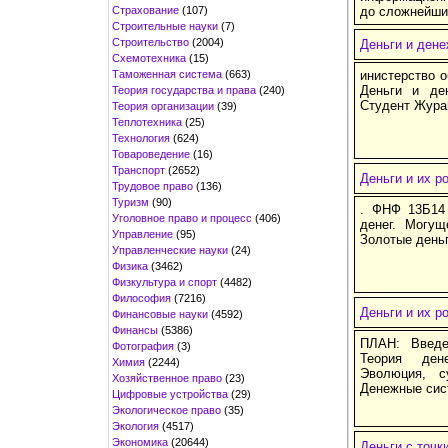
Страхование
(107)
до сложнейши
Строительные науки
(7)
Строительство
(2004)
Деньги и ден
Схемотехника
(15)
Таможенная система
(663)
инистерство 
Деньги и де
Теория государства и права
(240)
Студент Журав
Теория организации
(39)
Теплотехника
(25)
Технология
(624)
Товароведение
(16)
Транспорт
(2652)
Деньги и их р
Трудовое право
(136)
Туризм
(90)
. ФНФ 13Б14
Уголовное право и процесс
(406)
денег. Могущ
Управление
(95)
Золотые день
Управленческие науки
(24)
Физика
(3462)
Физкультура и спорт
(4482)
Философия
(7216)
Деньги и их р
Финансовые науки
(4592)
Финансы
(5386)
ПЛАН: Вв
Фотография
(3)
Теория д
Химия
(2244)
Эволюция,
Хозяйственное право
(23)
Денежные с
Цифровые устройства
(29)
Экологическое право
(35)
Экология
(4517)
Экономика
(20644)
Деньги с точк