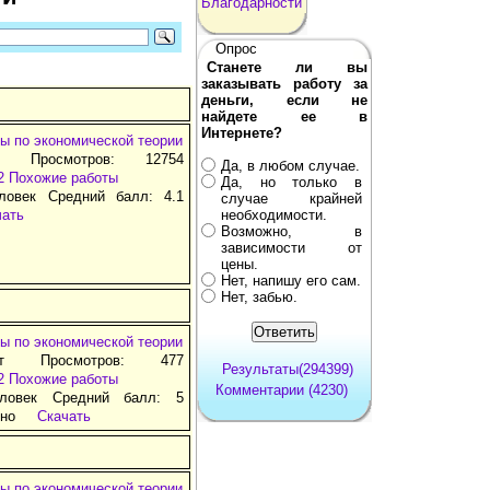
Благодарности
Опрос
Станете ли вы
заказывать работу за
деньги, если не
найдете ее в
Интернете?
ы по экономической теории
т Просмотров: 12754
Да, в любом случае.
2
Похожие работы
Да, но только в
ловек Средний балл: 4.1
случае крайней
чать
необходимости.
Возможно, в
зависимости от
цены.
Нет, напишу его сам.
Нет, забью.
ы по экономической теории
ат Просмотров: 477
Результаты(294399)
2
Похожие работы
Комментарии (4230)
ловек Средний балл: 5
тно
Скачать
ы по экономической теории