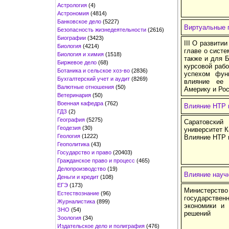
Астрология
(4)
Астрономия
(4814)
Банковское дело
(5227)
Виртуальные 
Безопасность жизнедеятельности
(2616)
Биографии
(3423)
III О развит
Биология
(4214)
главе о сист
Биология и химия
(1518)
также и для Б
Биржевое дело
(68)
курсовой рабо
Ботаника и сельское хоз-во
(2836)
успехом фун
Бухгалтерский учет и аудит
(8269)
влияние ее 
Валютные отношения
(50)
Америку и Ро
Ветеринария
(50)
Военная кафедра
(762)
Влияние НТР н
ГДЗ
(2)
География
(5275)
Саратовски
Геодезия
(30)
университет 
Геология
(1222)
Влияние НТР н
Геополитика
(43)
Государство и право
(20403)
Гражданское право и процесс
(465)
Делопроизводство
(19)
Влияние научн
Деньги и кредит
(108)
ЕГЭ
(173)
Министерств
Естествознание
(96)
государстве
Журналистика
(899)
экономики и
ЗНО
(54)
решений
Зоология
(34)
Издательское дело и полиграфия
(476)