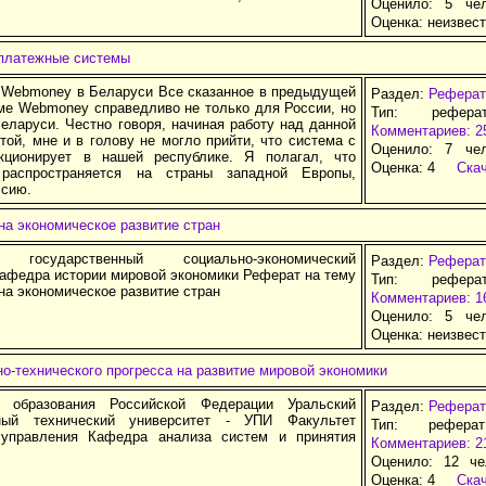
Оценило: 5 че
Оценка:
неизвес
платежные системы
ии Webmoney в Беларуси Все сказанное в предыдущей
Раздел:
Реферат
еме Webmoney справедливо не только для России, но
Тип: рефера
еларуси. Честно говоря, начиная работу над данной
Комментариев: 2
той, мне и в голову не могло прийти, что система с
Оценило: 7 че
кционирует в нашей республике. Я полагал, что
Оценка:
4
Ска
распространяется на страны западной Европы,
ссию.
а экономическое развитие стран
й государственный социально-экономический
Раздел:
Реферат
Кафедра истории мировой экономики Реферат на тему
Тип: рефера
а экономическое развитие стран
Комментариев: 1
Оценило: 5 че
Оценка:
неизвес
о-технического прогресса на развитие мировой экономики
о образования Российской Федерации Уральский
Раздел:
Реферат
нный технический университет - УПИ Факультет
Тип: рефера
 управления Кафедра анализа систем и принятия
Комментариев: 2
Оценило: 12 че
Оценка:
4
Ска