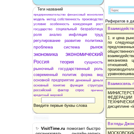
Теги названий
предпринимательство
финансовый
монополия
модель
метод
собственность
производство
Рефератов в да
условие
особенность
конкуренция
рост
Взаимодейств
социальный
безработица
государство
инфляция
труд
роля
анализ
1. и цена рын
политика
регулирование
развитие
по следующе
рынок
проблема
система
предложенн
общественн
экономический
экономика
взаимодейст
механизма ц
Россия
теория
сущность
отношений,
рыночный
государственный
роль
производител
уравновешивая
современный
политик
форма
вид
основной
предприятие
денежный
деньги
Взаимосвязь п
основный
понятие
функция
структура
российский
фактор
спрос
причина
МИНИСТЕРС
кредитный
мировой
ФЕДЕРАЦИ
ТЕХНИЧЕСКИ
Введите первые буквы слова
дисциплине «
Реклама
Взгляды Джон
✨
VisitTime.ru
помогает быстро
МОСКОВСКИ
организовать онлайн-запись