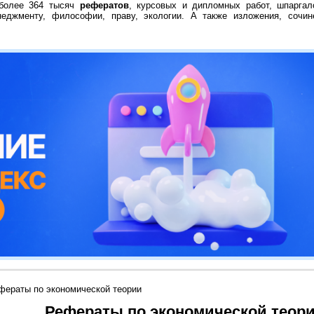
 более 364 тысяч
рефератов
, курсовых и дипломных работ, шпаргал
неджменту, философии, праву, экологии. А также изложения, сочин
фераты по экономической теории
Рефераты по экономической теор