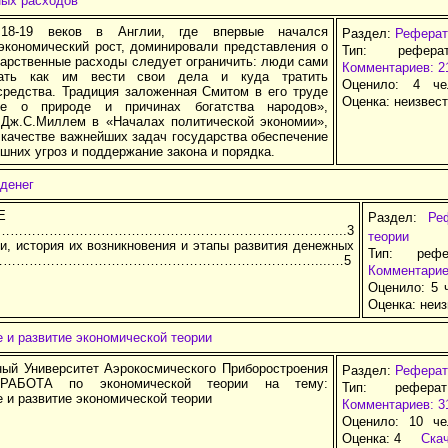
ных расходов
18-19 веков в Англии, где впервые начался
Раздел:
Реферат
экономический рост, доминировали представления о
Тип: рефера
дарственные расходы следует ограничить: люди сами
Комментариев: 2
ать как им вести свои дела и куда тратить
Оценило: 4 че
средства. Традиция заложенная Смитом в его труде
Оценка:
неизвес
ие о природе и причинах богатства народов»,
 Дж.С.Миллем в «Началах политической экономии»,
 качестве важнейших задач государства обеспечение
шних угроз и поддержание закона и порядка.
 денег
Е
Раздел:
Ре
е…………………………………………………………………………...3
теории
ги, история их возникновения и этапы развития денежных
Тип: рефе
й……………………………………………………………………....…5
Комментарие
Оценило: 5 
Оценка:
неиз
 и развитие экономической теории
ный Университет Аэрокосмического Приборостроения
Раздел:
Реферат
АБОТА по экономической теории на тему:
Тип: рефера
 и развитие экономической теории
Комментариев: 3
Оценило: 10 че
Оценка:
4
Ска