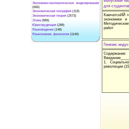
Выпускная кв
Экономико-математическое моделирование
для студентов
(666)
Экономическая география
(119)
КамчатскИЙ г
Экономическая теория
(2573)
экономики и
Этика
(889)
Методические
Юриспруденция
(288)
работ
Языковедение
(148)
Языкознание, филология
(1140)
Генезис индус
Со
Введение____
1. Социальн
революции (15