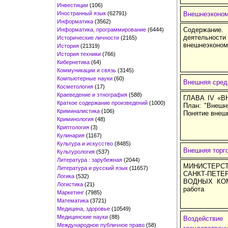
Инвестиции
(106)
Иностранный язык
(62791)
Внешнеэконом
Информатика
(3562)
Содержание.
Информатика, программирование
(6444)
деятельност
Исторические личности
(2165)
внешнеэконом
История
(21319)
История техники
(766)
Кибернетика
(64)
Коммуникации и связь
(3145)
Компьютерные науки
(60)
Внешняя сред
Косметология
(17)
Краеведение и этнография
(588)
ГЛАВА IV «В
Краткое содержание произведений
(1000)
План: "Внешн
Криминалистика
(106)
Понятие внеш
Криминология
(48)
Криптология
(3)
Кулинария
(1167)
Культура и искусство
(8485)
Внешняя торг
Культурология
(537)
Литература : зарубежная
(2044)
МИНИСТЕРС
Литература и русский язык
(11657)
САНКТ-ПЕТ
Логика
(532)
ВОДНЫХ КО
Логистика
(21)
работа
Маркетинг
(7985)
Математика
(3721)
Медицина, здоровье
(10549)
Медицинские науки
(88)
Воздействие
Международное публичное право
(58)