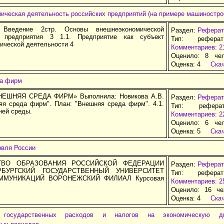
ическая деятельность российских предприятий (на примере машиностро
 Введение 2стр. Основы внешнеэкономической
Раздел:
Реферат
и предприятия 3 1.1. Предприятие как субъект
Тип: рефера
ической деятельности 4
Комментариев: 2
Оценило: 8 че
Оценка:
4
Ска
а фирм
НЕШНЯЯ СРЕДА ФИРМ» Выполнила: Новикова А.В.
Раздел:
Реферат
яя среда фирм". План: "Внешняя среда фирм". 4.1.
Тип: рефера
ней среды.
Комментариев: 2
Оценило: 6 че
Оценка:
5
Ска
овля России
ТВО ОБРАЗОВАНИЯ РОССИЙСКОЙ ФЕДЕРАЦИИ
Раздел:
Реферат
ЕРБУРГСКИЙ ГОСУДАРСТВЕННЫЙ УНИВЕРСИТЕТ
Тип: рефера
ММУНИКАЦИЙ ВОРОНЕЖСКИЙ ФИЛИАЛ Курсовая
Комментариев: 2
Оценило: 16 че
Оценка:
4
Ска
 государственных расходов и налогов на экономическую дин