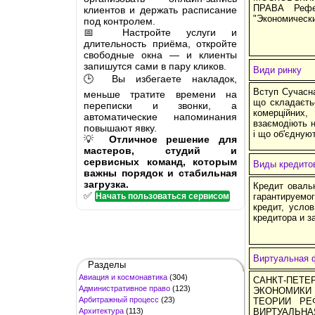
ПРАВА Рефер
клиентов и держать расписание
"Экономическ
под контролем.
📅 Настройте услуги и
длительность приёма, откройте
свободные окна — и клиенты
запишутся сами в пару кликов.
Види ринку
🕒 Вы избегаете накладок,
Вступ Сучасна
меньше тратите времени на
що складаєтьс
переписки и звонки, а
комерційних
автоматические напоминания
взаємодіють н
повышают явку.
і що об'єдную
💡
Отличное решение для
мастеров, студий и
сервисных команд, которым
Виды кредито
важны порядок и стабильная
загрузка.
Кредит оваль
✅
Начать пользоваться сервисом
гарантируемо
кредит, усло
кредитора и з
Виртуальная ф
Разделы
Авиация и космонавтика
(304)
САНКТ-ПЕТ
Административное право
(123)
ЭКОНОМИКИ 
Арбитражный процесс
(23)
ТЕОРИИ РЕ
Архитектура
(113)
ВИРТУАЛЬНА