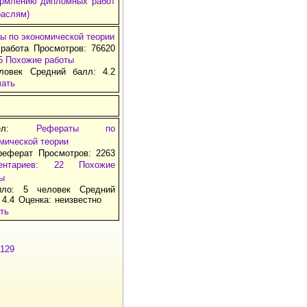
ормлению дипломных работ
раслям)
ы по экономической теории
работа Просмотров: 76620
5
Похожие работы
ловек Средний балл: 4.2
чать
здел:
Рефераты по
мической теории
реферат Просмотров: 2263
ентариев: 22
Похожие
ы
ило: 5 человек Средний
 4.4 Оценка:
неизвестно
ть
129