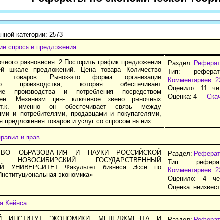
нной категории: 2573
ие спроса и предложения
очного равновесия. 2.Посторить график предложения
Раздел:
Реферат
й шкале предложений. Цена товара Количество
Тип: рефера
ых товаров Рынок-это форма организации
Комментариев: 2
ого производства, которая обеспечивает
Оценило: 11 че
вие производства и потребления посредством
Оценка:
4
Ска
ен. Механизм цен- ключевое звено рыночных
 т.к. именно он обеспечивает связь между
ями и потребителями, продавцами и покупателями,
 предложения товаров и услуг со спросом на них.
равил и прав
ТВО ОБРАЗОВАНИЯ И НАУКИ РОССИЙСКОЙ
Раздел:
Реферат
И НОВОСИБИРСКИЙ ГОСУДАРСТВЕННЫЙ
Тип: рефер
Й УНИВЕРСИТЕТ Факультет бизнеса Эссе по
Комментариев: 2
Институциональная экономика»
Оценило: 4 че
Оценка:
неизвес
а Кейнса
Й ИНСТИТУТ ЭКОНОМИКИ, МЕНЕДЖМЕНТА И
Раздел:
Реферат