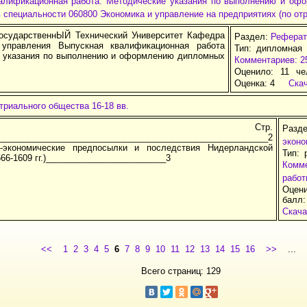
алификационная работа. Методические указания по выполнению и оф
 специальности 060800 Экономика и управление на предприятиях (по от
осударственнЫЙ Технический Университет Кафедра
Раздел:
Реферат
 управления Выпускная квалификационная работа
Тип: дипломная 
 указания по выполнению и оформлению дипломных
Комментариев: 2
Оценило: 11 че
Оценка:
4
Ска
триального общества 16-18 вв.
держание: Стр.
Ра
________________________________________________________2
эконо
о-экономические предпосылки и последствия Нидерландской
Тип: 
66-1609 гг.)_________________________3
Комм
работ
Оцен
балл:
Скача
<<
1
2
3
4
5
6
7
8
9
10
11
12
13
14
15
16
>>
...
Всего страниц: 129