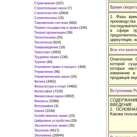
Страхование
(107)
Время оборот
Строительные науки
(7)
Строительство
(2004)
1. Фазы вре
Схемотехника
(15)
производст
Таможенная система
(663)
последовател
Теория государства и права
(240)
в сфере про
Теория организации
(39)
продолжитель
Теплотехника
(25)
циркуляции, и
Технология
(624)
Товароведение
(16)
Все что консп
Транспорт
(2652)
Трудовое право
(136)
Олигополия О
Туризм
(90)
которой сущ
Уголовное право и процесс
(406)
которых нас
Управление
(95)
изменение в
Управленческие науки
(24)
продавцов вед
Физика
(3462)
Физкультура и спорт
(4482)
Вступление Р
Философия
(7216)
Финансовые науки
(4592)
СО
Финансы
(5386)
ВВЕДЕНИ
Фотография
(3)
2. ОСНОВН
Химия
(2244)
Какова польз
Хозяйственное право
(23)
Цифровые устройства
(29)
Экологическое право
(35)
Экология
(4517)
Экономика
(20644)