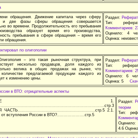
а
мени обращения. Движение капитала через сферу
Раздел:
Реферат
ва и две фазы сферы обращения совершается
Тип: рефер
ьно во времени. Продолжительность его пребывания
Комментариев: 2
изводства образует время его производства,
Оценило: 4 че
ность пребывания в сфере обращения – время его
Оценка:
неизвес
ли обращения.
ектировал по олигополии
лигополия – это такая рыночная структруа, при
Раздел:
Реферат
ествует несколько продавцов, доля каждого из
Тип: рефера
только велика в общих продажах на рынке, что
Комментариев: 2
 количестве предлагаемой продукции каждого из
Оценило: 6 че
ет к изменению цены.
Оценка:
5
Ска
оссии в ВТО: отрицательные аспекты
ДЕРЖАНИЕ 1.
Раздел:
Р
Е……………………………………………………………………….стр.3
теории
АЯ ЧАСТЬ………………………………………………….стр.5 2.1.
Тип: реф
а от вступления России в ВТО?..……………….стр.5
Комментар
Оценило:
4.6 Оценк