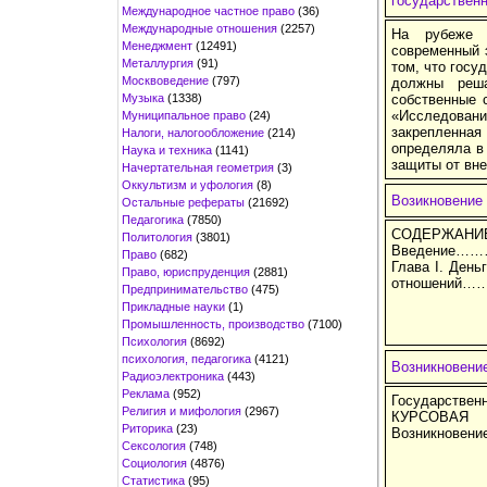
государствен
Международное частное право
(36)
Международные отношения
(2257)
На рубеже 
Менеджмент
(12491)
современный 
Металлургия
(91)
том, что госу
Москвоведение
(797)
должны реш
Музыка
(1338)
собственные 
«Исследован
Муниципальное право
(24)
закрепленная
Налоги, налогообложение
(214)
определяла в
Наука и техника
(1141)
защиты от вне
Начертательная геометрия
(3)
Оккультизм и уфология
(8)
Возикновение
Остальные рефераты
(21692)
Педагогика
(7850)
СОДЕРЖАНИ
Политология
(3801)
Введени
Право
(682)
Глава I. День
Право, юриспруденция
(2881)
отношени
Предпринимательство
(475)
Прикладные науки
(1)
Промышленность, производство
(7100)
Психология
(8692)
психология, педагогика
(4121)
Возникновение
Радиоэлектроника
(443)
Реклама
(952)
Государствен
Религия и мифология
(2967)
КУРСОВАЯ Р
Риторика
(23)
Возникновение
Сексология
(748)
Социология
(4876)
Статистика
(95)