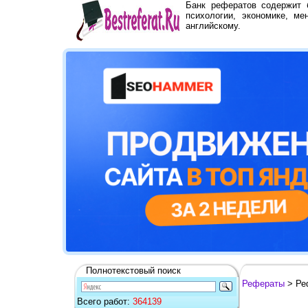
Банк рефератов содержит
психологии, экономике, ме
английскому.
Полнотекстовый поиск
Рефераты
> Ре
Всего работ:
364139