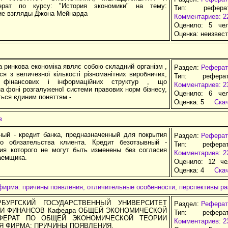
ат по курсу: "История экономики" на тему:
Тип: рефер
ие взгляды Джона Мейнарда
Комментариев: 2
Оценило: 5 че
Оценка:
неизвес
 ринкова економіка являє собою складний організм ,
Раздел:
Реферат
я з величезної кількості різноманітних виробничих,
Тип: рефера
, фінансових і інформаційних структур , що
Комментариев: 2
а фоні розгалуженої системи правових норм бізнесу,
Оценило: 6 че
ться єдиним поняттям -
Оценка:
5
Ска
в
ный - кредит банка, предназначенный для покрытия
Раздел:
Реферат
го обязательства клиента. Кредит безотзывный -
Тип: рефера
вия которого не могут быть изменены без согласия
Комментариев: 2
аемщика.
Оценило: 12 че
Оценка:
4
Ска
ирма: причины появления, отличительные особенности, перспективы ра
ЕРБУРГСКИЙ ГОСУДАРСТВЕННЫЙ УНИВЕРСИТЕТ
Раздел:
Реферат
И ФИНАНСОВ Кафедра ОБЩЕЙ ЭКОНОМИЧЕСКОЙ
Тип: рефера
ФЕРАТ ПО ОБЩЕЙ ЭКОНОМИЧЕСКОЙ ТЕОРИИ
Комментариев: 2
Я ФИРМА: ПРИЧИНЫ ПОЯВЛЕНИЯ,