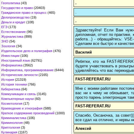
.
Геополитика
(43)
Государство и право
(20403)
.
Гражданское право и процесс
(465)
Делопроизводство
(19)
.
Деньги и кредит
(108)
ЕГЭ
(173)
Здравствуйте! Если Вам нуж
Естествознание
(96)
дипломная, отчет по практике,
Журналистика
(899)
работа...) - обращайтесь: VS
ЗНО
(54)
Сделаем все быстро и качестве
Зоология
(34)
Издательское дело и полиграфия
(476)
Василий
Инвестиции
(106)
Иностранный язык
(62791)
Ребятки, кто на FAST-REFERAT
Информатика
(3562)
будете учавствовать в розыгрыш
удивляйтесь что вас перекидыва
Информатика, программирование
(6444)
Исторические личности
(2165)
FAST-REFERAT.RU
История
(21319)
История техники
(766)
Мне с моими работами постоян
Кибернетика
(64)
вас ни к чему не обязывает, 
Коммуникации и связь
(3145)
просто парень электронщик там 
Компьютерные науки
(60)
Косметология
(17)
FAST-REFERAT.RU
Краеведение и этнография
(588)
Краткое содержание произведений
(1000)
Спасибо, Оксаночка, за совет)
Криминалистика
(106)
все сдал на отлично, и нервы н
Криминология
(48)
Криптология
(3)
Алексей
Кулинария
(1167)