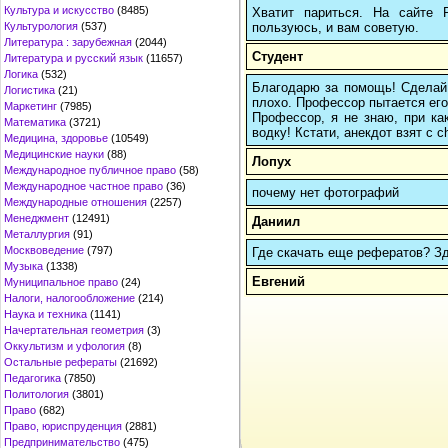
Культура и искусство
(8485)
Хватит париться. На сайте
пользуюсь, и вам советую.
Культурология
(537)
Литература : зарубежная
(2044)
Студент
Литература и русский язык
(11657)
Логика
(532)
Благодарю за помощь! Сделай 
Логистика
(21)
плохо. Профессор пытается его 
Маркетинг
(7985)
Профессор, я не знаю, при ка
Математика
(3721)
водку! Кстати, анекдот взят с c
Медицина, здоровье
(10549)
Медицинские науки
(88)
Лопух
Международное публичное право
(58)
Международное частное право
(36)
почему нет фотографий
Международные отношения
(2257)
Менеджмент
(12491)
Даниил
Металлургия
(91)
Москвоведение
(797)
Где скачать еще рефератов? Зде
Музыка
(1338)
Евгений
Муниципальное право
(24)
Налоги, налогообложение
(214)
Наука и техника
(1141)
Начертательная геометрия
(3)
Оккультизм и уфология
(8)
Остальные рефераты
(21692)
Педагогика
(7850)
Политология
(3801)
Право
(682)
Право, юриспруденция
(2881)
Предпринимательство
(475)