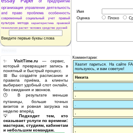
essay
Paper
of
предприятие
организация
управление
деятельность
Имя
and
право
проблема
особенность
Оценка
Плохо
С
современный
социальный
учет
правый
культура
метода
характеристика
правовой
технология
расчет
человек
средство
русский
Введите первые буквы слова
Реклама
Комментарии:
✨
VisitTime.ru
— сервис,
Хватит париться. На сайте 
который превращает запись в
пользуюсь, и вам советую!
понятный и быстрый процесс.
📅 Вы создаёте расписание и
Никита
правила приёма, а клиенты
выбирают удобный слот онлайн,
.
без ожидания и звонков.
🕒 В результате меньше
.
путаницы, больше точных
.
визитов и ровная загрузка на
неделю вперёд.
.
💡
Подходит тем, кто
оказывает услуги по времени:
.
мастерам, студиям, кабинетам
и небольшим командам.
.