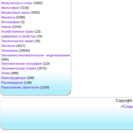
Физкультура и спорт
(4482)
Философия
(7216)
Финансовые науки
(4592)
Финансы
(5386)
Фотография
(3)
Химия
(2244)
Хозяйственное право
(23)
Цифровые устройства
(29)
Экологическое право
(35)
Экология
(4517)
Экономика
(20644)
Экономико-математическое моделирование
(666)
Экономическая география
(119)
Экономическая теория
(2573)
Этика
(889)
Юриспруденция
(288)
Языковедение
(148)
Языкознание, филология
(1140)
Copyright
Сокр
⚡