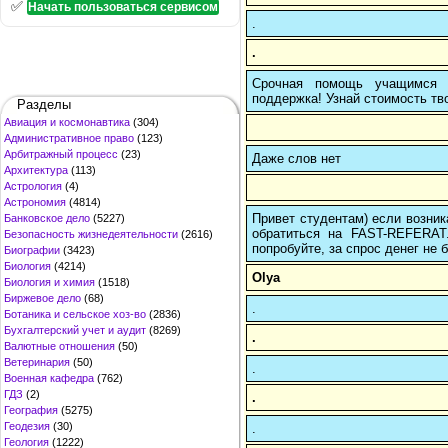
✅
Начать пользоваться сервисом
.
.
Срочная помощь учащимся в
поддержка! Узнай стоимость тво
Разделы
Авиация и космонавтика
(304)
Административное право
(123)
Арбитражный процесс
(23)
Даже слов нет
Архитектура
(113)
Астрология
(4)
Астрономия
(4814)
Привет студентам) если возник
Банковское дело
(5227)
обратиться на FAST-REFERAT
Безопасность жизнедеятельности
(2616)
попробуйте, за спрос денег не б
Биографии
(3423)
Биология
(4214)
Olya
Биология и химия
(1518)
Биржевое дело
(68)
.
Ботаника и сельское хоз-во
(2836)
Бухгалтерский учет и аудит
(8269)
.
Валютные отношения
(50)
Ветеринария
(50)
.
Военная кафедра
(762)
ГДЗ
(2)
.
География
(5275)
Геодезия
(30)
.
Геология
(1222)