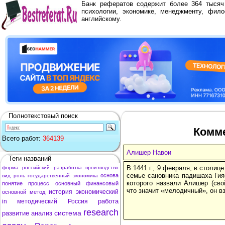
Банк рефератов содержит более 364 тыся
психологии, экономике, менеджменту, фило
английскому.
Полнотекстовый поиск
Комме
Всего работ:
364139
Алишер Навои
Теги названий
В 1441 г., 9 февраля, в столиц
форма
российский
разработка
производство
семье сановника падишаха Гия
основа
вид
роль
государственный
экономика
которого назвали Алишер (сво
понятие
процесс
основный
финансовый
что значит «мелодичный», он вз
история
экономический
основной
метод
работа
in
методический
Россия
research
система
развитие
анализ