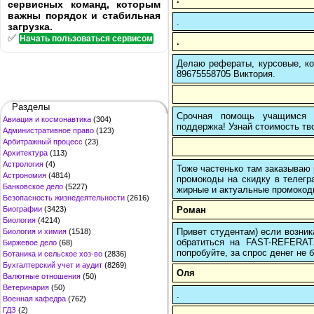
сервисных команд, которым
важны порядок и стабильная
.
загрузка.
✅
Начать пользоваться сервисом
.
Делаю рефераты, курсовые, ко
89675558705 Виктория.
Разделы
Срочная помощь учащимся в
Авиация и космонавтика
(304)
поддержка! Узнай стоимость тво
Административное право
(123)
Арбитражный процесс
(23)
Архитектура
(113)
Астрология
(4)
Тоже частенько там заказываю 
Астрономия
(4814)
промокоды на скидку в телегр
Банковское дело
(5227)
жирные и актуальные промокоды
Безопасность жизнедеятельности
(2616)
Роман
Биографии
(3423)
Биология
(4214)
Привет студентам) если возник
Биология и химия
(1518)
обратиться на FAST-REFERAT
Биржевое дело
(68)
попробуйте, за спрос денег не б
Ботаника и сельское хоз-во
(2836)
Бухгалтерский учет и аудит
(8269)
Оля
Валютные отношения
(50)
Ветеринария
(50)
.
Военная кафедра
(762)
ГДЗ
(2)