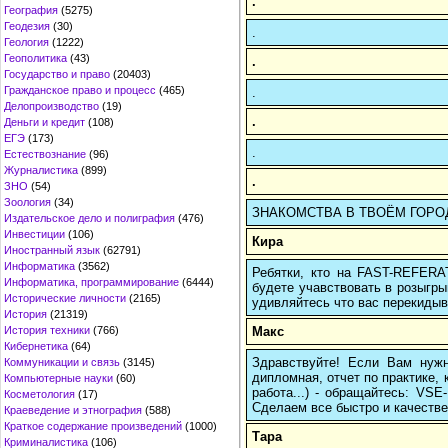
.
География
(5275)
Геодезия
(30)
.
Геология
(1222)
Геополитика
(43)
.
Государство и право
(20403)
Гражданское право и процесс
(465)
.
Делопроизводство
(19)
.
Деньги и кредит
(108)
ЕГЭ
(173)
.
Естествознание
(96)
Журналистика
(899)
.
ЗНО
(54)
Зоология
(34)
ЗНАКОМСТВА В ТВОЁМ ГОРОДЕ: h
Издательское дело и полиграфия
(476)
Инвестиции
(106)
Кира
Иностранный язык
(62791)
Информатика
(3562)
Ребятки, кто на FAST-REFERAT
Информатика, программирование
(6444)
будете учавствовать в розыгрыш
Исторические личности
(2165)
удивляйтесь что вас перекидыва
История
(21319)
Макс
История техники
(766)
Кибернетика
(64)
Здравствуйте! Если Вам нуж
Коммуникации и связь
(3145)
дипломная, отчет по практике,
Компьютерные науки
(60)
работа...) - обращайтесь: VS
Косметология
(17)
Сделаем все быстро и качестве
Краеведение и этнография
(588)
Краткое содержание произведений
(1000)
Тара
Криминалистика
(106)