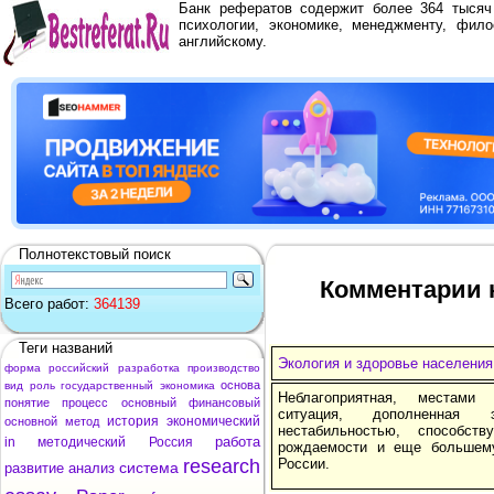
Банк рефератов содержит более 364 тыся
психологии, экономике, менеджменту, фило
английскому.
Полнотекстовый поиск
Комментарии к
Всего работ:
364139
Теги названий
Экология и здоровье населения
форма
российский
разработка
производство
основа
вид
роль
государственный
экономика
Неблагоприятная, местами 
понятие
процесс
основный
финансовый
ситуация, дополненная 
история
экономический
основной
метод
нестабильностью, способст
работа
in
методический
Россия
рождаемости и еще большем
research
России.
система
развитие
анализ