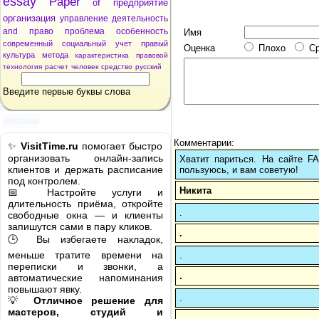
essay
Paper
of
предприятие
организация
управление
деятельность
and
право
проблема
особенность
Имя
современный
социальный
учет
правый
Оценка
Плохо
С
культура
метода
характеристика
правовой
технология
расчет
человек
средство
русский
Введите первые буквы слова
Реклама
Комментарии:
✨
VisitTime.ru
помогает быстро
организовать онлайн-запись
Хватит париться. На сайте 
клиентов и держать расписание
пользуюсь, и вам советую!
под контролем.
Никита
📅 Настройте услуги и
длительность приёма, откройте
.
свободные окна — и клиенты
запишутся сами в пару кликов.
.
🕒 Вы избегаете накладок,
меньше тратите времени на
.
переписки и звонки, а
.
автоматические напоминания
повышают явку.
.
💡
Отличное решение для
мастеров, студий и
.