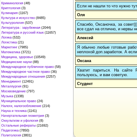
Криминология
(48)
Если не нашли то что нужно т
Криптология
(3)
Кулинария
(1167)
Оля
Культура и искусство
(8485)
Культурология
(537)
Спасибо, Оксаночка, за совет)
Литература : зарубежная
(2044)
все сдал на отлично, и нервы н
Литература и русский язык
(11657)
Алексей
Логика
(532)
Логистика
(21)
Я обычно любые готовые работ
Маркетинг
(7985)
неплохой доп.заработок. А если
Математика
(3721)
Медицина, здоровье
(10549)
Оксана
Медицинские науки
(88)
Международное публичное право
(58)
Хватит париться. На сайте
Международное частное право
(36)
пользуюсь, и вам советую.
Международные отношения
(2257)
Менеджмент
(12491)
Студент
Металлургия
(91)
Москвоведение
(797)
Музыка
(1338)
Муниципальное право
(24)
Налоги, налогообложение
(214)
Наука и техника
(1141)
Начертательная геометрия
(3)
Оккультизм и уфология
(8)
Остальные рефераты
(21692)
Педагогика
(7850)
Политология
(3801)