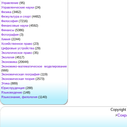
Управление
(95)
Управленческие науки
(24)
Физика
(3462)
Физкультура и спорт
(4482)
Философия
(7216)
Финансовые науки
(4592)
Финансы
(5386)
Фотография
(3)
Химия
(2244)
Хозяйственное право
(23)
Цифровые устройства
(29)
Экологическое право
(35)
Экология
(4517)
Экономика
(20644)
Экономико-математическое моделирование
(666)
Экономическая география
(119)
Экономическая теория
(2573)
Этика
(889)
Юриспруденция
(288)
Языковедение
(148)
Языкознание, филология
(1140)
Copyright
Сокр
⚡