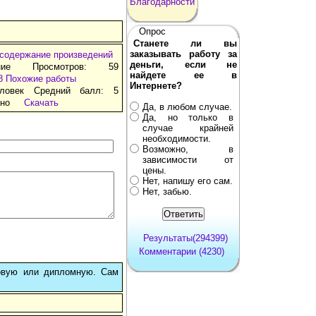
Благодарности
Опрос
Станете ли вы
заказывать работу за
 содержание произведений
деньги, если не
ние Просмотров: 59
найдете ее в
8
Похожие работы
Интернете?
ловек Средний балл: 5
тно
Скачать
Да, в любом случае.
Да, но только в
случае крайней
необходимости.
Возможно, в
зависимости от
цены.
Нет, напишу его сам.
Нет, забью.
Результаты(294399)
Комментарии (4230)
овую или дипломную. Сам