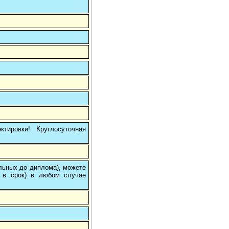
тировки! Круглосуточная
ольных до диплома), можете
 в срок) в любом случае