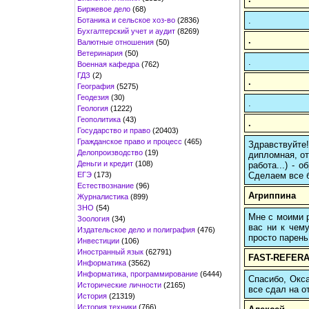
Биржевое дело
(68)
.
Ботаника и сельское хоз-во
(2836)
Бухгалтерский учет и аудит
(8269)
.
Валютные отношения
(50)
Ветеринария
(50)
.
Военная кафедра
(762)
ГДЗ
(2)
.
География
(5275)
Геодезия
(30)
.
Геология
(1222)
Геополитика
(43)
.
Государство и право
(20403)
Гражданское право и процесс
(465)
Здравствуйте
Делопроизводство
(19)
дипломная, от
Деньги и кредит
(108)
работа...) -
ЕГЭ
(173)
Сделаем все б
Естествознание
(96)
Агриппина
Журналистика
(899)
ЗНО
(54)
Мне с моими р
Зоология
(34)
вас ни к чему
Издательское дело и полиграфия
(476)
просто парень
Инвестиции
(106)
Иностранный язык
(62791)
FAST-REFERA
Информатика
(3562)
Информатика, программирование
(6444)
Спасибо, Окса
Исторические личности
(2165)
все сдал на о
История
(21319)
История техники
(766)