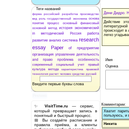
Теги названий
Дени Дидро. 
форма
российский
разработка
производство
основа
вид
роль
государственный
экономика
Действие это
понятие
процесс
основный
финансовый
литературн
история
экономический
основной
метод
происходит в 
работа
in
методический
Россия
легко угадыва
research
система
развитие
анализ
essay
Paper
of
предприятие
организация
управление
деятельность
and
право
проблема
особенность
Имя
современный
социальный
учет
правый
Оценка
культура
метода
характеристика
правовой
технология
расчет
человек
средство
русский
Введите первые буквы слова
Реклама
Комментарии:
✨
VisitTime.ru
— сервис,
который превращает запись в
Хватит парит
понятный и быстрый процесс.
пользуюсь, и 
📅 Вы создаёте расписание и
Никита
правила приёма, а клиенты