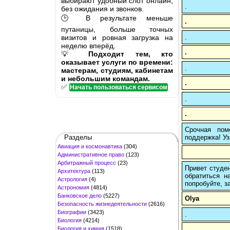
выбирают удобный слот онлайн,
.
без ожидания и звонков.
🕒 В результате меньше
.
путаницы, больше точных
визитов и ровная загрузка на
.
неделю вперёд.
.
💡
Подходит тем, кто
оказывает услуги по времени:
.
мастерам, студиям, кабинетам
и небольшим командам.
.
✅
Начать пользоваться сервисом
.
.
Срочная пом
Разделы
поддержка! Уз
Авиация и космонавтика
(304)
Административное право
(123)
Арбитражный процесс
(23)
Привет студен
Архитектура
(113)
обратиться н
Астрология
(4)
попробуйте, з
Астрономия
(4814)
Банковское дело
(5227)
Olya
Безопасность жизнедеятельности
(2616)
Биографии
(3423)
.
Биология
(4214)
Биология и химия
(1518)
.