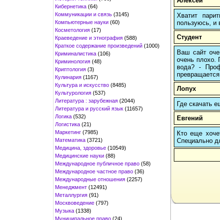
Алексей
Кибернетика
(64)
Коммуникации и связь
(3145)
Хватит пари
Компьютерные науки
(60)
пользуюсь, и 
Косметология
(17)
Студент
Краеведение и этнография
(588)
Краткое содержание произведений
(1000)
Ваш сайт оче
Криминалистика
(106)
очень плохо. 
Криминология
(48)
вода? - Проф
Криптология
(3)
превращается 
Кулинария
(1167)
Культура и искусство
(8485)
Лопух
Культурология
(537)
Литература : зарубежная
(2044)
Где скачать е
Литература и русский язык
(11657)
Логика
(532)
Евгений
Логистика
(21)
Маркетинг
(7985)
Кто еще хочет
Математика
(3721)
Cпециально д
Медицина, здоровье
(10549)
Медицинские науки
(88)
Международное публичное право
(58)
Международное частное право
(36)
Международные отношения
(2257)
Менеджмент
(12491)
Металлургия
(91)
Москвоведение
(797)
Музыка
(1338)
Муниципальное право
(24)