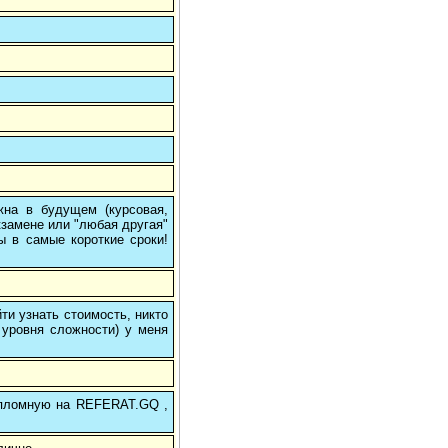
на в будущем (курсовая,
кзамене или "любая другая"
ы в самые короткие сроки!
и узнать стоимость, никто
 уровня сложности) у меня
 дипломную на REFERAT.GQ ,