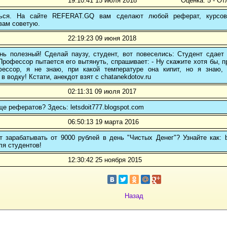
19:10:41 15 июля 2018
Оценка: 5 - От
ться. На сайте REFERAT.GQ вам сделают любой реферат, курсо
вам советую.
22:19:23 09 июня 2018
нь полезный! Сделай паузу, студент, вот повеселись: Студент сдает
Профессор пытается его вытянуть, спрашивает: - Ну скажите хотя бы, п
ессор, я не знаю, при какой температуре она кипит, но я знаю,
в водку! Кстати, анекдот взят с chatanekdotov.ru
02:11:31 09 июля 2017
ще рефератов? Здесь: letsdoit777.blogspot.com
06:50:13 19 марта 2016
 зарабатывать от 9000 рублей в день "Чистых Денег"? Узнайте как: b
ля студентов!
12:30:42 25 ноября 2015
Назад