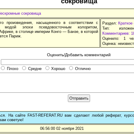
сокровища
Нескромные сокровища
го произведения, насыщенного в соответствии с
Раздел:
Краткое
ой модой эпохи псевдовосточным колоритом,
Тип: изложе
Африке, в столице империи Конго — Банзе, в которой
Комментариев: 1
ется Париж.
Оценило: 1 че
Оценка:
неизвес
Оценить/Добавить комментарий
Плохо
Средне
Хорошо
Отлично
ься. На сайте FAST-REFERAT.RU вам сделают любой реферат, курс
вам советую!
06:56:00 02 ноября 2021