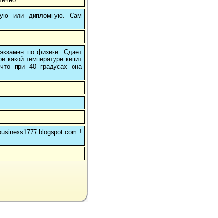
лично
вую или дипломную. Сам
 экзамен по физике. Сдает
ри какой температуре кипит
 что при 40 градусах она
usiness1777.blogspot.com !