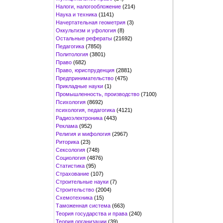
Налоги, налогообложение
(214)
Наука и техника
(1141)
Начертательная геометрия
(3)
Оккультизм и уфология
(8)
Остальные рефераты
(21692)
Педагогика
(7850)
Политология
(3801)
Право
(682)
Право, юриспруденция
(2881)
Предпринимательство
(475)
Прикладные науки
(1)
Промышленность, производство
(7100)
Психология
(8692)
психология, педагогика
(4121)
Радиоэлектроника
(443)
Реклама
(952)
Религия и мифология
(2967)
Риторика
(23)
Сексология
(748)
Социология
(4876)
Статистика
(95)
Страхование
(107)
Строительные науки
(7)
Строительство
(2004)
Схемотехника
(15)
Таможенная система
(663)
Теория государства и права
(240)
Теория организации
(39)