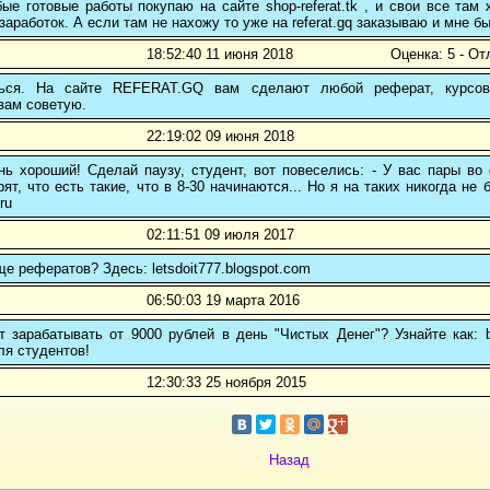
е готовые работы покупаю на сайте shop-referat.tk , и свои все там
заработок. А если там не нахожу то уже на referat.gq заказываю и мне б
18:52:40 11 июня 2018
Оценка: 5 - От
ться. На сайте REFERAT.GQ вам сделают любой реферат, курсо
вам советую.
22:19:02 09 июня 2018
ь хороший! Сделай паузу, студент, вот повеселись: - У вас пары во 
рят, что есть такие, что в 8-30 начинаются... Но я на таких никогда не 
ru
02:11:51 09 июля 2017
ще рефератов? Здесь: letsdoit777.blogspot.com
06:50:03 19 марта 2016
 зарабатывать от 9000 рублей в день "Чистых Денег"? Узнайте как: b
ля студентов!
12:30:33 25 ноября 2015
Назад