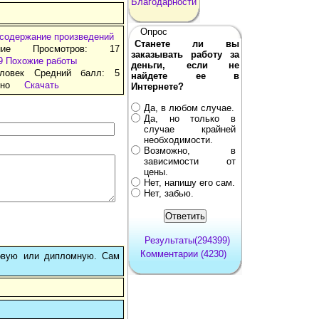
Благодарности
Опрос
 содержание произведений
Станете ли вы
ние Просмотров: 17
заказывать работу за
9
Похожие работы
деньги, если не
ловек Средний балл: 5
найдете ее в
тно
Скачать
Интернете?
Да, в любом случае.
Да, но только в
случае крайней
необходимости.
Возможно, в
зависимости от
цены.
Нет, напишу его сам.
Нет, забью.
Результаты(294399)
Комментарии (4230)
овую или дипломную. Сам