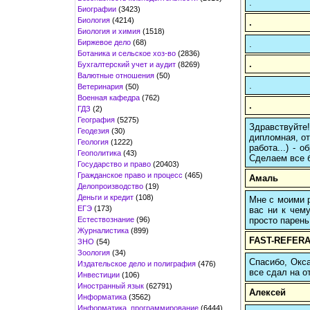
.
Биографии
(3423)
Биология
(4214)
.
Биология и химия
(1518)
Биржевое дело
(68)
.
Ботаника и сельское хоз-во
(2836)
.
Бухгалтерский учет и аудит
(8269)
Валютные отношения
(50)
.
Ветеринария
(50)
Военная кафедра
(762)
.
ГДЗ
(2)
География
(5275)
Здравствуйте
Геодезия
(30)
дипломная, от
Геология
(1222)
работа...) -
Геополитика
(43)
Сделаем все б
Государство и право
(20403)
Гражданское право и процесс
(465)
Амаль
Делопроизводство
(19)
Деньги и кредит
(108)
Мне с моими р
ЕГЭ
(173)
вас ни к чему
Естествознание
(96)
просто парень
Журналистика
(899)
FAST-REFERA
ЗНО
(54)
Зоология
(34)
Спасибо, Окса
Издательское дело и полиграфия
(476)
все сдал на о
Инвестиции
(106)
Иностранный язык
(62791)
Алексей
Информатика
(3562)
Информатика, программирование
(6444)