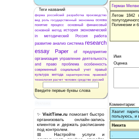
Герман Мелви
Теги названий
Летом 1842 г
форма
российский
разработка
производство
полугодичног
основа
вид
роль
государственный
экономика
Полинезии и б
понятие
процесс
основный
финансовый
история
экономический
основной
метод
работа
in
методический
Россия
research
система
развитие
анализ
essay
Paper
of
предприятие
Имя
организация
управление
деятельность
Оценка
and
право
проблема
особенность
современный
социальный
учет
правый
культура
метода
характеристика
правовой
технология
расчет
человек
средство
русский
Введите первые буквы слова
Реклама
Комментарии:
Хватит парит
✨
VisitTime.ru
помогает быстро
пользуюсь, и 
организовать онлайн-запись
клиентов и держать расписание
Никита
под контролем.
📅 Настройте услуги и
.