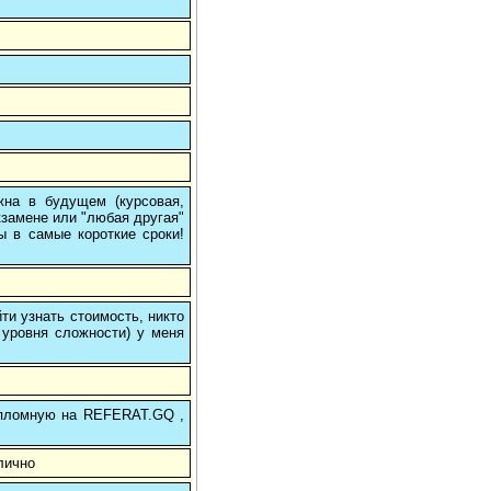
на в будущем (курсовая,
кзамене или "любая другая"
ы в самые короткие сроки!
и узнать стоимость, никто
 уровня сложности) у меня
 дипломную на REFERAT.GQ ,
лично