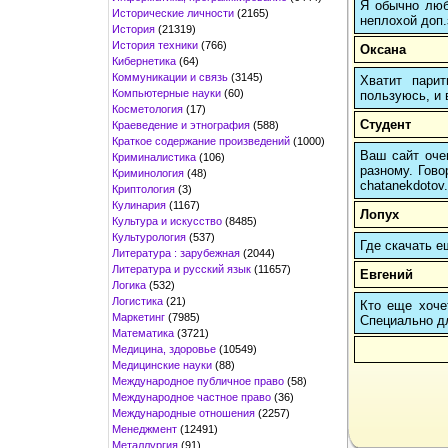
Я обычно любы
Исторические личности
(2165)
неплохой доп.
История
(21319)
История техники
(766)
Оксана
Кибернетика
(64)
Коммуникации и связь
(3145)
Хватит пари
Компьютерные науки
(60)
пользуюсь, и 
Косметология
(17)
Студент
Краеведение и этнография
(588)
Краткое содержание произведений
(1000)
Ваш сайт очен
Криминалистика
(106)
разному. Гово
Криминология
(48)
chatanekdotov.
Криптология
(3)
Кулинария
(1167)
Лопух
Культура и искусство
(8485)
Культурология
(537)
Где скачать е
Литература : зарубежная
(2044)
Литература и русский язык
(11657)
Евгений
Логика
(532)
Логистика
(21)
Кто еще хочет
Маркетинг
(7985)
Cпециально д
Математика
(3721)
Медицина, здоровье
(10549)
Медицинские науки
(88)
Международное публичное право
(58)
Международное частное право
(36)
Международные отношения
(2257)
Менеджмент
(12491)
Металлургия
(91)