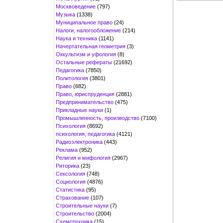
Москвоведение
(797)
Музыка
(1338)
Муниципальное право
(24)
Налоги, налогообложение
(214)
Наука и техника
(1141)
Начертательная геометрия
(3)
Оккультизм и уфология
(8)
Остальные рефераты
(21692)
Педагогика
(7850)
Политология
(3801)
Право
(682)
Право, юриспруденция
(2881)
Предпринимательство
(475)
Прикладные науки
(1)
Промышленность, производство
(7100)
Психология
(8692)
психология, педагогика
(4121)
Радиоэлектроника
(443)
Реклама
(952)
Религия и мифология
(2967)
Риторика
(23)
Сексология
(748)
Социология
(4876)
Статистика
(95)
Страхование
(107)
Строительные науки
(7)
Строительство
(2004)
Схемотехника
(15)