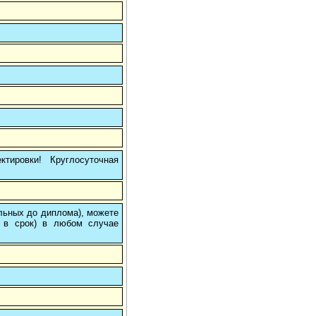
тировки! Круглосуточная
ольных до диплома), можете
 в срок) в любом случае