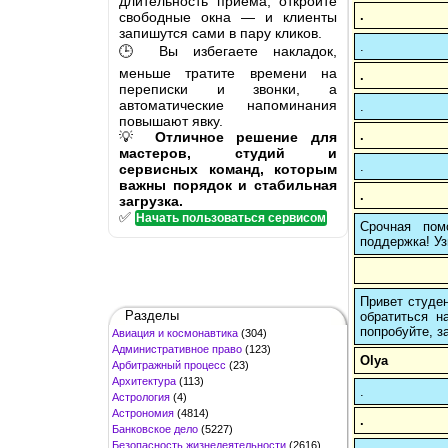
длительность приёма, откройте
.
свободные окна — и клиенты
запишутся сами в пару кликов.
.
🕒 Вы избегаете накладок,
меньше тратите времени на
.
переписки и звонки, а
автоматические напоминания
.
повышают явку.
.
💡
Отличное решение для
мастеров, студий и
.
сервисных команд, которым
важны порядок и стабильная
.
загрузка.
✅
Начать пользоваться сервисом
Срочная пом
поддержка! Уз
Привет студен
Разделы
обратиться н
попробуйте, з
Авиация и космонавтика
(304)
Административное право
(123)
Olya
Арбитражный процесс
(23)
Архитектура
(113)
.
Астрология
(4)
Астрономия
(4814)
.
Банковское дело
(5227)
Безопасность жизнедеятельности
(2616)