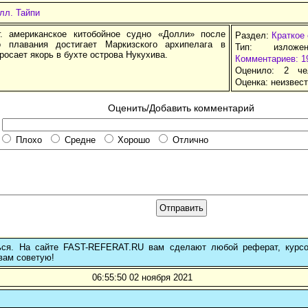
лл. Тайпи
. американское китобойное судно «Долли» после
Раздел:
Краткое
о плавания достигает Маркизского архипелага в
Тип: изложе
росает якорь в бухте острова Нукухива.
Комментариев: 1
Оценило: 2 че
Оценка:
неизвес
Оценить/Добавить комментарий
Плохо
Средне
Хорошо
Отлично
ься. На сайте FAST-REFERAT.RU вам сделают любой реферат, курс
вам советую!
06:55:50 02 ноября 2021