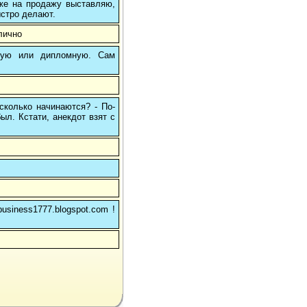
 же на продажу выставляю,
ыстро делают.
лично
вую или дипломную. Сам
сколько начинаются? - По-
был. Кстати, анекдот взят с
usiness1777.blogspot.com !