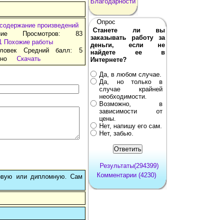
Благодарности
Опрос
 содержание произведений
Станете ли вы
ние Просмотров: 83
заказывать работу за
1
Похожие работы
деньги, если не
ловек Средний балл: 5
найдете ее в
тно
Скачать
Интернете?
Да, в любом случае.
Да, но только в
случае крайней
необходимости.
Возможно, в
зависимости от
цены.
Нет, напишу его сам.
Нет, забью.
Результаты(294399)
Комментарии (4230)
овую или дипломную. Сам