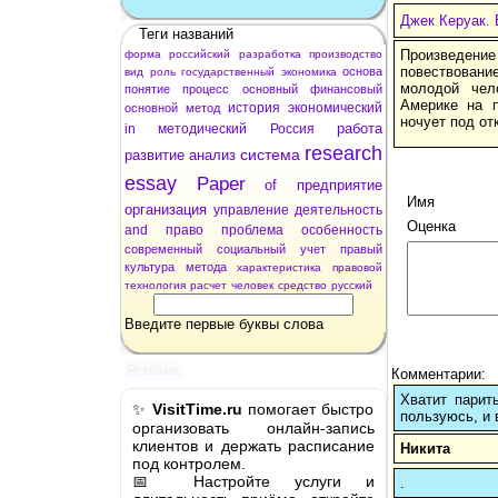
Джек Керуак.
Теги названий
Произведен
форма
российский
разработка
производство
повествовани
основа
вид
роль
государственный
экономика
молодой чел
понятие
процесс
основный
финансовый
Америке на п
история
экономический
основной
метод
ночует под от
работа
in
методический
Россия
research
система
развитие
анализ
essay
Paper
of
предприятие
Имя
организация
управление
деятельность
Оценка
and
право
проблема
особенность
современный
социальный
учет
правый
культура
метода
характеристика
правовой
технология
расчет
человек
средство
русский
Введите первые буквы слова
Реклама
Комментарии:
Хватит парит
✨
VisitTime.ru
помогает быстро
пользуюсь, и 
организовать онлайн-запись
клиентов и держать расписание
Никита
под контролем.
📅 Настройте услуги и
.