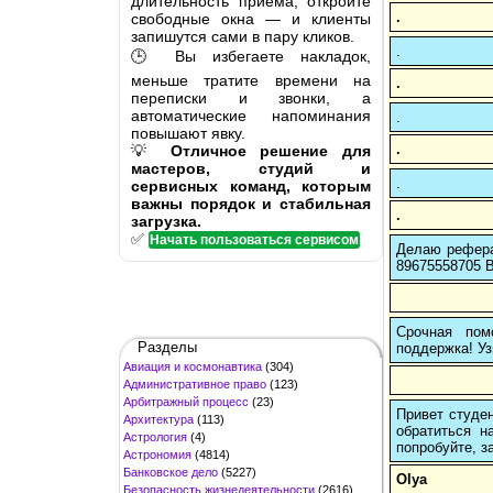
длительность приёма, откройте
.
свободные окна — и клиенты
запишутся сами в пару кликов.
.
🕒 Вы избегаете накладок,
меньше тратите времени на
.
переписки и звонки, а
автоматические напоминания
.
повышают явку.
.
💡
Отличное решение для
мастеров, студий и
.
сервисных команд, которым
важны порядок и стабильная
.
загрузка.
✅
Начать пользоваться сервисом
Делаю рефера
89675558705 В
Срочная пом
Разделы
поддержка! Уз
Авиация и космонавтика
(304)
Административное право
(123)
Арбитражный процесс
(23)
Привет студен
Архитектура
(113)
обратиться н
Астрология
(4)
попробуйте, з
Астрономия
(4814)
Банковское дело
(5227)
Olya
Безопасность жизнедеятельности
(2616)