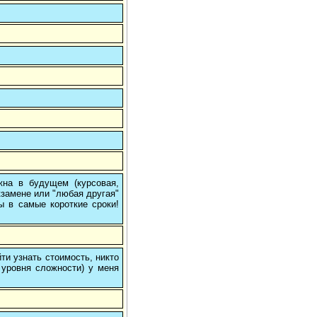
на в будущем (курсовая,
кзамене или "любая другая"
ы в самые короткие сроки!
и узнать стоимость, никто
 уровня сложности) у меня