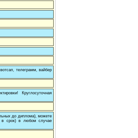
вотсап, телеграмм, вайбер
тировки! Круглосуточная
ольных до диплома), можете
 в срок) в любом случае