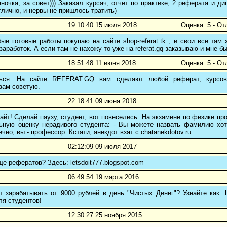
ночка, за совет))) Заказал курсач, отчет по практике, 2 реферата и
тлично, и нервы не пришлось тратить)
19:10:40 15 июля 2018
Оценка: 5 - От
е готовые работы покупаю на сайте shop-referat.tk , и свои все там
заработок. А если там не нахожу то уже на referat.gq заказываю и мне б
18:51:48 11 июня 2018
Оценка: 5 - От
ться. На сайте REFERAT.GQ вам сделают любой реферат, курсо
вам советую.
22:18:41 09 июня 2018
айт! Сделай паузу, студент, вот повеселись: На экзамене по физике п
ьную оценку нерадивого студента: - Вы можете назвать фамилию хо
чно, вы - профессор. Кстати, анекдот взят с chatanekdotov.ru
02:12:09 09 июля 2017
ще рефератов? Здесь: letsdoit777.blogspot.com
06:49:54 19 марта 2016
 зарабатывать от 9000 рублей в день "Чистых Денег"? Узнайте как: b
ля студентов!
12:30:27 25 ноября 2015