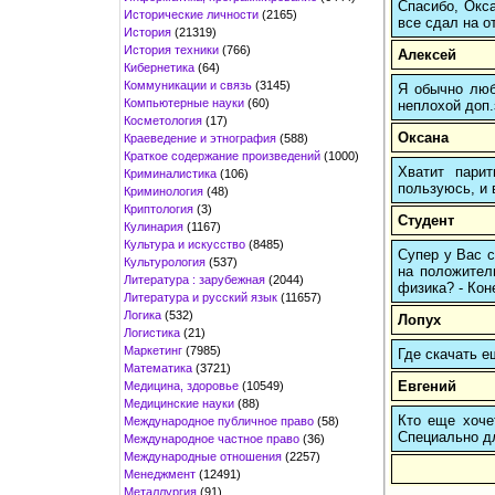
Спасибо, Окса
Исторические личности
(2165)
все сдал на о
История
(21319)
История техники
(766)
Алексей
Кибернетика
(64)
Коммуникации и связь
(3145)
Я обычно любы
Компьютерные науки
(60)
неплохой доп.
Косметология
(17)
Оксана
Краеведение и этнография
(588)
Краткое содержание произведений
(1000)
Хватит пари
Криминалистика
(106)
пользуюсь, и 
Криминология
(48)
Криптология
(3)
Студент
Кулинария
(1167)
Культура и искусство
(8485)
Супер у Вас с
Культурология
(537)
на положител
Литература : зарубежная
(2044)
физика? - Коне
Литература и русский язык
(11657)
Логика
(532)
Лопух
Логистика
(21)
Маркетинг
(7985)
Где скачать е
Математика
(3721)
Евгений
Медицина, здоровье
(10549)
Медицинские науки
(88)
Кто еще хочет
Международное публичное право
(58)
Cпециально д
Международное частное право
(36)
Международные отношения
(2257)
Менеджмент
(12491)
Металлургия
(91)