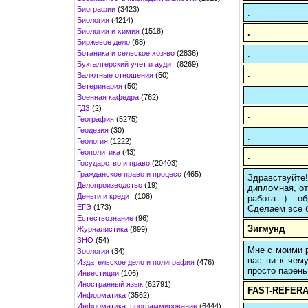
Биографии
(3423)
.
Биология
(4214)
Биология и химия
(1518)
.
Биржевое дело
(68)
Ботаника и сельское хоз-во
(2836)
.
Бухгалтерский учет и аудит
(8269)
.
Валютные отношения
(50)
Ветеринария
(50)
.
Военная кафедра
(762)
ГДЗ
(2)
.
География
(5275)
Геодезия
(30)
.
Геология
(1222)
Геополитика
(43)
.
Государство и право
(20403)
Гражданское право и процесс
(465)
Здравствуйте
Делопроизводство
(19)
дипломная, от
Деньги и кредит
(108)
работа...) -
ЕГЭ
(173)
Сделаем все б
Естествознание
(96)
Зигмунд
Журналистика
(899)
ЗНО
(54)
Мне с моими р
Зоология
(34)
вас ни к чему
Издательское дело и полиграфия
(476)
просто парень
Инвестиции
(106)
Иностранный язык
(62791)
FAST-REFERA
Информатика
(3562)
Информатика, программирование
(6444)