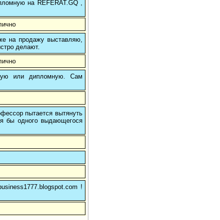
 дипломную на REFERAT.GQ ,
лично
 же на продажу выставляю,
ыстро делают.
лично
вую или дипломную. Сам
рофессор пытается вытянуть
тя бы одного выдающегося
usiness1777.blogspot.com !