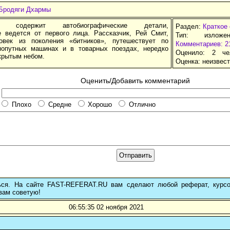
 Бродяги Дхармы
ие содержит автобиографические детали,
Раздел:
Краткое
е ведется от первого лица. Рассказчик, Рей Смит,
Тип: изложе
овек из поколения «битников», путешествует по
Комментариев: 2
опутных машинах и в товарных поездах, нередко
Оценило: 2 че
крытым небом.
Оценка:
неизвес
Оценить/Добавить комментарий
Плохо
Средне
Хорошо
Отлично
ься. На сайте FAST-REFERAT.RU вам сделают любой реферат, курс
вам советую!
06:55:35 02 ноября 2021