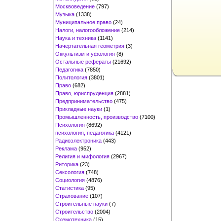
Москвоведение
(797)
Музыка
(1338)
Муниципальное право
(24)
Налоги, налогообложение
(214)
Наука и техника
(1141)
Начертательная геометрия
(3)
Оккультизм и уфология
(8)
Остальные рефераты
(21692)
Педагогика
(7850)
Политология
(3801)
Право
(682)
Право, юриспруденция
(2881)
Предпринимательство
(475)
Прикладные науки
(1)
Промышленность, производство
(7100)
Психология
(8692)
психология, педагогика
(4121)
Радиоэлектроника
(443)
Реклама
(952)
Религия и мифология
(2967)
Риторика
(23)
Сексология
(748)
Социология
(4876)
Статистика
(95)
Страхование
(107)
Строительные науки
(7)
Строительство
(2004)
Схемотехника
(15)