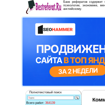
Банк рефератов содержит
психологии, экономике, ме
английскому.
Полнотекстовый поиск
Комм
Всего работ:
364139