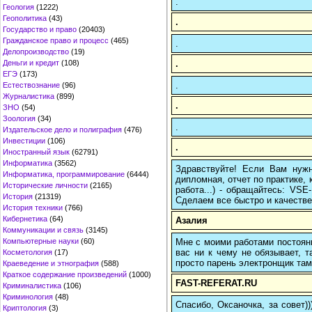
.
Геология
(1222)
Геополитика
(43)
.
Государство и право
(20403)
Гражданское право и процесс
(465)
.
Делопроизводство
(19)
.
Деньги и кредит
(108)
ЕГЭ
(173)
.
Естествознание
(96)
Журналистика
(899)
.
ЗНО
(54)
Зоология
(34)
.
Издательское дело и полиграфия
(476)
Инвестиции
(106)
.
Иностранный язык
(62791)
Информатика
(3562)
Здравствуйте! Если Вам нуж
Информатика, программирование
(6444)
дипломная, отчет по практике,
Исторические личности
(2165)
работа...) - обращайтесь: VS
История
(21319)
Сделаем все быстро и качестве
История техники
(766)
Кибернетика
(64)
Азалия
Коммуникации и связь
(3145)
Мне с моими работами постоян
Компьютерные науки
(60)
вас ни к чему не обязывает, 
Косметология
(17)
просто парень электронщик там 
Краеведение и этнография
(588)
Краткое содержание произведений
(1000)
FAST-REFERAT.RU
Криминалистика
(106)
Криминология
(48)
Спасибо, Оксаночка, за совет)
Криптология
(3)