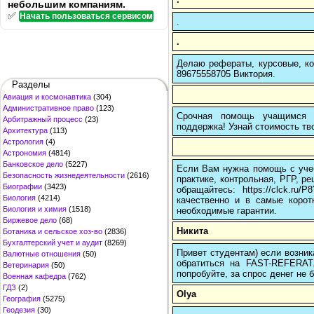
небольшим компаниям.
✅
Начать пользоваться сервисом
.
.
Делаю рефераты, курсовые, ко
89675558705 Виктория.
Разделы
Авиация и космонавтика
(304)
Административное право
(123)
Срочная помощь учащимся в
Арбитражный процесс
(23)
поддержка! Узнай стоимость тво
Архитектура
(113)
Астрология
(4)
Астрономия
(4814)
Банковское дело
(5227)
Если Вам нужна помощь с учеб
Безопасность жизнедеятельности
(2616)
практике, контрольная, РГР, ре
Биографии
(3423)
обращайтесь: https://clck.r
Биология
(4214)
качественно и в самые корот
Биология и химия
(1518)
необходимые гарантии.
Биржевое дело
(68)
Никита
Ботаника и сельское хоз-во
(2836)
Бухгалтерский учет и аудит
(8269)
Привет студентам) если возник
Валютные отношения
(50)
обратиться на FAST-REFERAT
Ветеринария
(50)
попробуйте, за спрос денег не б
Военная кафедра
(762)
ГДЗ
(2)
Olya
География
(5275)
Геодезия
(30)