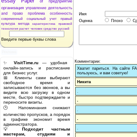
essay
Paper
of
предприятие
организация
управление
деятельность
and
право
проблема
особенность
Имя
современный
социальный
учет
правый
Оценка
Плохо
С
культура
метода
характеристика
правовой
технология
расчет
человек
средство
русский
Введите первые буквы слова
Реклама
Комментарии:
✨
VisitTime.ru
— удобная
онлайн-запись и расписание
Хватит париться. На сайте 
для бизнес услуг.
пользуюсь, и вам советую!
📅 Клиенты сами выбирают
Никита
свободное время и
записываются без звонков, а вы
.
видите всю загрузку в одном
месте, быстро подтверждаете и
.
переносите визиты.
🕒 Напоминания снижают
.
количество пропусков, а порядок
.
в графике экономит время
администратора.
.
💡
Подходит частным
мастерам, студиям и
.