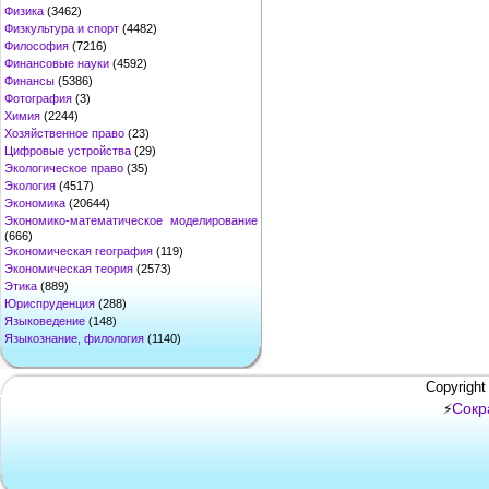
Физика
(3462)
Физкультура и спорт
(4482)
Философия
(7216)
Финансовые науки
(4592)
Финансы
(5386)
Фотография
(3)
Химия
(2244)
Хозяйственное право
(23)
Цифровые устройства
(29)
Экологическое право
(35)
Экология
(4517)
Экономика
(20644)
Экономико-математическое моделирование
(666)
Экономическая география
(119)
Экономическая теория
(2573)
Этика
(889)
Юриспруденция
(288)
Языковедение
(148)
Языкознание, филология
(1140)
Copyright
Сокр
⚡