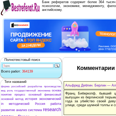
Банк рефератов содержит более 364 тыся
психологии, экономике, менеджменту, фило
английскому.
Полнотекстовый поиск
Комментарии 
Всего работ:
364139
Теги названий
Альфред Деблин. Берлин — Ал
форма
российский
разработка
производство
основа
вид
роль
государственный
экономика
Франц Биберкопф, бывший ц
понятие
процесс
основный
финансовый
выпущен из берлинской тюрьмы
история
экономический
основной
метод
года за убийство своей дев
работа
in
методический
Россия
улице, среди шумной толпы и с
research
система
развитие
анализ