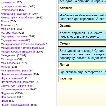
все сдал на отлично, и нервы н
Кулинария
(1167)
Культура и искусство
(8485)
Алексей
Культурология
(537)
Литература : зарубежная
(2044)
Я обычно любые готовые работ
Литература и русский язык
(11657)
неплохой доп.заработок. А если
Логика
(532)
Логистика
(21)
Оксана
Маркетинг
(7985)
Хватит париться. На сайте
Математика
(3721)
пользуюсь, и вам советую.
Медицина, здоровье
(10549)
Медицинские науки
(88)
Студент
Международное публичное право
(58)
Международное частное право
(36)
Благодарю за помощь! Сделай п
Международные отношения
(2257)
лютовал - заваливал студенто
Менеджмент
(12491)
пересдачу. Кстати, анекдот взят
Металлургия
(91)
Москвоведение
(797)
Лопух
Музыка
(1338)
Муниципальное право
(24)
Где скачать еще рефератов? Зде
Налоги, налогообложение
(214)
Наука и техника
(1141)
Евгений
Начертательная геометрия
(3)
Оккультизм и уфология
(8)
Остальные рефераты
(21692)
Педагогика
(7850)
Политология
(3801)
Право
(682)
Право, юриспруденция
(2881)