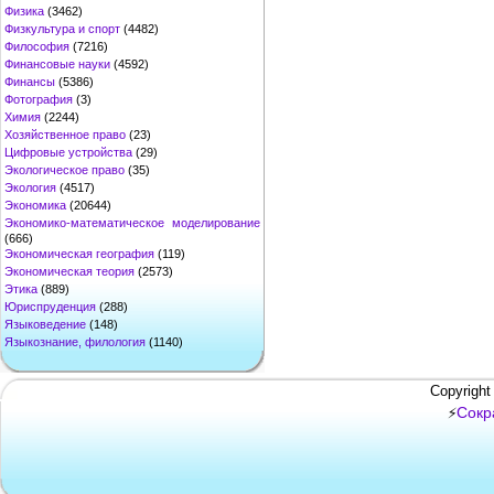
Физика
(3462)
Физкультура и спорт
(4482)
Философия
(7216)
Финансовые науки
(4592)
Финансы
(5386)
Фотография
(3)
Химия
(2244)
Хозяйственное право
(23)
Цифровые устройства
(29)
Экологическое право
(35)
Экология
(4517)
Экономика
(20644)
Экономико-математическое моделирование
(666)
Экономическая география
(119)
Экономическая теория
(2573)
Этика
(889)
Юриспруденция
(288)
Языковедение
(148)
Языкознание, филология
(1140)
Copyright
Сокр
⚡