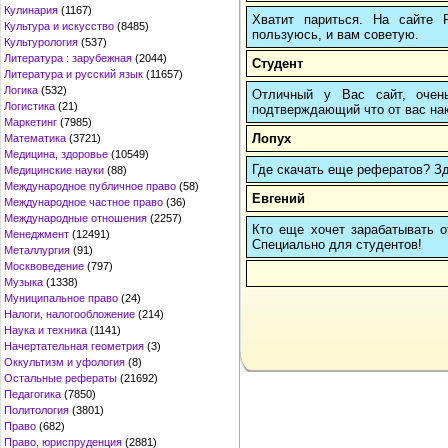
Кулинария
(1167)
Хватит париться. На сайте
Культура и искусство
(8485)
пользуюсь, и вам советую.
Культурология
(537)
Литература : зарубежная
(2044)
Студент
Литература и русский язык
(11657)
Логика
(532)
Отличный у Вас сайт, очень
Логистика
(21)
подтверждающий что от вас нако
Маркетинг
(7985)
Лопух
Математика
(3721)
Медицина, здоровье
(10549)
Где скачать еще рефератов? Зде
Медицинские науки
(88)
Международное публичное право
(58)
Евгений
Международное частное право
(36)
Международные отношения
(2257)
Кто еще хочет зарабатывать от
Менеджмент
(12491)
Cпециально для студентов!
Металлургия
(91)
Москвоведение
(797)
Музыка
(1338)
Муниципальное право
(24)
Налоги, налогообложение
(214)
Наука и техника
(1141)
Начертательная геометрия
(3)
Оккультизм и уфология
(8)
Остальные рефераты
(21692)
Педагогика
(7850)
Политология
(3801)
Право
(682)
Право, юриспруденция
(2881)