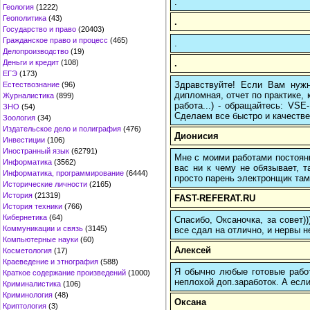
.
Геология
(1222)
Геополитика
(43)
.
Государство и право
(20403)
Гражданское право и процесс
(465)
.
Делопроизводство
(19)
.
Деньги и кредит
(108)
ЕГЭ
(173)
Здравствуйте! Если Вам нуж
Естествознание
(96)
дипломная, отчет по практике,
Журналистика
(899)
работа...) - обращайтесь: VS
ЗНО
(54)
Сделаем все быстро и качестве
Зоология
(34)
Издательское дело и полиграфия
(476)
Дионисия
Инвестиции
(106)
Иностранный язык
(62791)
Мне с моими работами постоян
Информатика
(3562)
вас ни к чему не обязывает, 
Информатика, программирование
(6444)
просто парень электронщик там 
Исторические личности
(2165)
История
(21319)
FAST-REFERAT.RU
История техники
(766)
Кибернетика
(64)
Спасибо, Оксаночка, за совет)
Коммуникации и связь
(3145)
все сдал на отлично, и нервы н
Компьютерные науки
(60)
Алексей
Косметология
(17)
Краеведение и этнография
(588)
Я обычно любые готовые работ
Краткое содержание произведений
(1000)
неплохой доп.заработок. А если
Криминалистика
(106)
Криминология
(48)
Оксана
Криптология
(3)