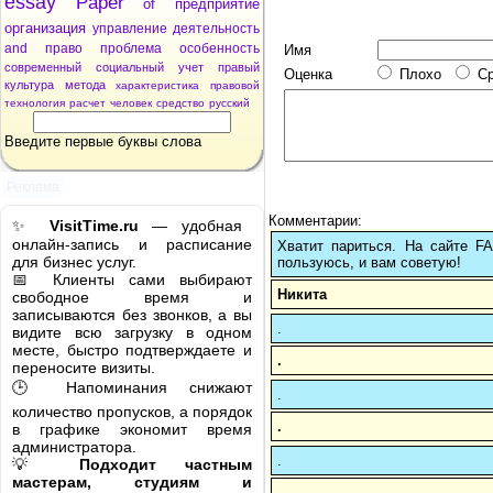
essay
Paper
of
предприятие
организация
управление
деятельность
and
право
проблема
особенность
Имя
современный
социальный
учет
правый
Оценка
Плохо
С
культура
метода
характеристика
правовой
технология
расчет
человек
средство
русский
Введите первые буквы слова
Реклама
Комментарии:
✨
VisitTime.ru
— удобная
онлайн-запись и расписание
Хватит париться. На сайте 
для бизнес услуг.
пользуюсь, и вам советую!
📅 Клиенты сами выбирают
Никита
свободное время и
записываются без звонков, а вы
.
видите всю загрузку в одном
месте, быстро подтверждаете и
.
переносите визиты.
🕒 Напоминания снижают
.
количество пропусков, а порядок
.
в графике экономит время
администратора.
.
💡
Подходит частным
мастерам, студиям и
.