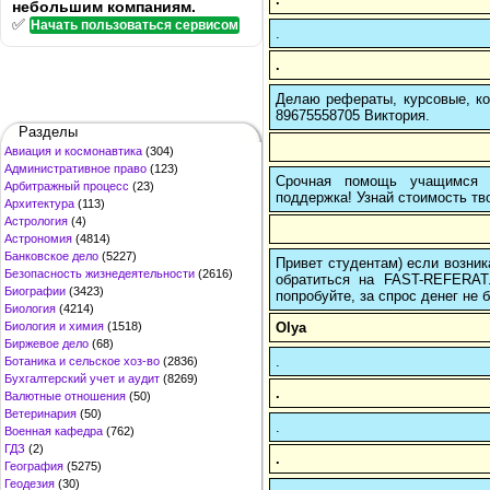
небольшим компаниям.
✅
Начать пользоваться сервисом
.
.
Делаю рефераты, курсовые, ко
89675558705 Виктория.
Разделы
Авиация и космонавтика
(304)
Административное право
(123)
Срочная помощь учащимся в
Арбитражный процесс
(23)
поддержка! Узнай стоимость тво
Архитектура
(113)
Астрология
(4)
Астрономия
(4814)
Банковское дело
(5227)
Привет студентам) если возник
Безопасность жизнедеятельности
(2616)
обратиться на FAST-REFERAT
Биографии
(3423)
попробуйте, за спрос денег не б
Биология
(4214)
Olya
Биология и химия
(1518)
Биржевое дело
(68)
.
Ботаника и сельское хоз-во
(2836)
Бухгалтерский учет и аудит
(8269)
.
Валютные отношения
(50)
Ветеринария
(50)
.
Военная кафедра
(762)
ГДЗ
(2)
.
География
(5275)
Геодезия
(30)