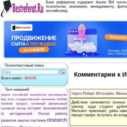
Банк рефератов содержит более 364 тыся
психологии, экономике, менеджменту, фило
английскому.
Полнотекстовый поиск
Комментарии к И
Всего работ:
364139
Теги названий
Чарлз Роберт Мэтьюрин. Мельм
форма
российский
разработка
производство
основа
вид
роль
государственный
экономика
Действие начинается осенью
понятие
процесс
основный
финансовый
уиклоу, куда студент дубл
история
экономический
основной
метод
Мельмот приезжает, дабы нав
работа
in
методический
Россия
проще говоря, вступить во вла
research
система
развитие
анализ