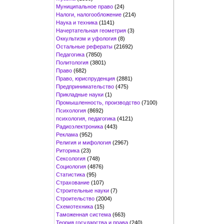
Муниципальное право
(24)
Налоги, налогообложение
(214)
Наука и техника
(1141)
Начертательная геометрия
(3)
Оккультизм и уфология
(8)
Остальные рефераты
(21692)
Педагогика
(7850)
Политология
(3801)
Право
(682)
Право, юриспруденция
(2881)
Предпринимательство
(475)
Прикладные науки
(1)
Промышленность, производство
(7100)
Психология
(8692)
психология, педагогика
(4121)
Радиоэлектроника
(443)
Реклама
(952)
Религия и мифология
(2967)
Риторика
(23)
Сексология
(748)
Социология
(4876)
Статистика
(95)
Страхование
(107)
Строительные науки
(7)
Строительство
(2004)
Схемотехника
(15)
Таможенная система
(663)
Теория государства и права
(240)