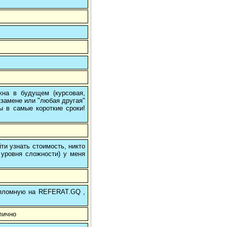
на в будущем (курсовая,
кзамене или "любая другая"
ы в самые короткие сроки!
и узнать стоимость, никто
 уровня сложности) у меня
 дипломную на REFERAT.GQ ,
лично