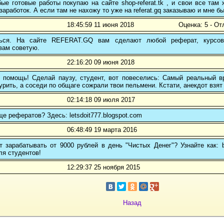
е готовые работы покупаю на сайте shop-referat.tk , и свои все там
заработок. А если там не нахожу то уже на referat.gq заказываю и мне б
18:45:59 11 июня 2018
Оценка: 5 - От
ться. На сайте REFERAT.GQ вам сделают любой реферат, курсо
вам советую.
22:16:20 09 июня 2018
 помощь! Сделай паузу, студент, вот повеселись: Самый реальный вр
рить, а соседи по общаге сожрали твои пельмени. Кстати, анекдот взят 
02:14:18 09 июля 2017
ще рефератов? Здесь: letsdoit777.blogspot.com
06:48:49 19 марта 2016
 зарабатывать от 9000 рублей в день "Чистых Денег"? Узнайте как: b
ля студентов!
12:29:37 25 ноября 2015
Назад