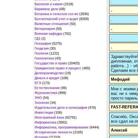
.
Биология и химия
(1518)
Биржевое дело
(68)
.
Ботаника и сельское хоз-во
(2836)
Бухгалтерский учет и аудит
(8269)
.
Валютные отношения
(50)
.
Ветеринария
(50)
Военная кафедра
(762)
.
ГДЗ
(2)
География
(5275)
.
Геодезия
(30)
Геология
(1222)
Здравствуйте
Геополитика
(43)
дипломная, от
Государство и право
(20403)
работа...) -
Гражданское право и процесс
(465)
Сделаем все б
Делопроизводство
(19)
Деньги и кредит
(108)
Мефодий
ЕГЭ
(173)
Естествознание
(96)
Мне с моими р
Журналистика
(899)
вас ни к чему
ЗНО
(54)
просто парень
Зоология
(34)
FAST-REFERA
Издательское дело и полиграфия
(476)
Инвестиции
(106)
Спасибо, Окса
Иностранный язык
(62791)
все сдал на о
Информатика
(3562)
Информатика, программирование
(6444)
Алексей
Исторические личности
(2165)
История
(21319)