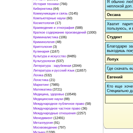
Я обычно любы
История техники
(766)
неплохой доп.
Кибернетика
(64)
Коммуникации и связь
(3145)
Оксана
Компьютерные науки
(60)
Косметология
(17)
Хватит пари
Краеведение и этнография
(588)
пользуюсь, и 
Краткое содержание произведений
(1000)
Студент
Криминалистика
(106)
Криминология
(48)
Благодарю за
Криптология
(3)
выходишь поку
Кулинария
(1167)
Культура и искусство
(8485)
Лопух
Культурология
(537)
Литература : зарубежная
(2044)
Где скачать е
Литература и русский язык
(11657)
Логика
(532)
Евгений
Логистика
(21)
Маркетинг
(7985)
Кто еще хочет
Математика
(3721)
Cпециально д
Медицина, здоровье
(10549)
Медицинские науки
(88)
Международное публичное право
(58)
Международное частное право
(36)
Международные отношения
(2257)
Менеджмент
(12491)
Металлургия
(91)
Москвоведение
(797)
Музыка
(1338)