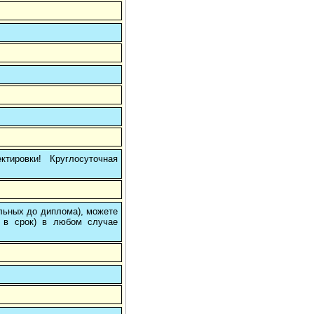
тировки! Круглосуточная
ольных до диплома), можете
 в срок) в любом случае