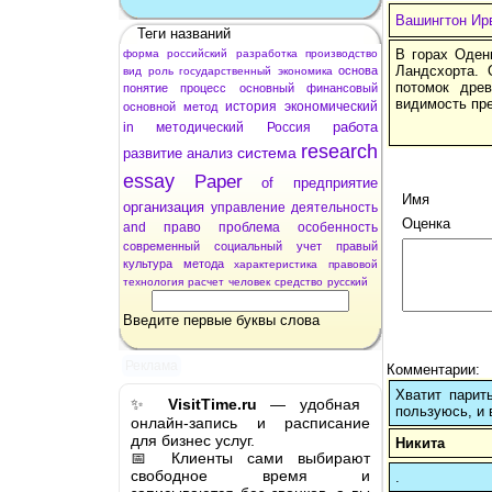
Вашингтон Ирв
Теги названий
В горах Оден
форма
российский
разработка
производство
Ландсхорта.
основа
вид
роль
государственный
экономика
потомок дре
понятие
процесс
основный
финансовый
видимость пр
история
экономический
основной
метод
работа
in
методический
Россия
research
система
развитие
анализ
essay
Paper
of
предприятие
Имя
организация
управление
деятельность
Оценка
and
право
проблема
особенность
современный
социальный
учет
правый
культура
метода
характеристика
правовой
технология
расчет
человек
средство
русский
Введите первые буквы слова
Реклама
Комментарии:
Хватит парит
✨
VisitTime.ru
— удобная
пользуюсь, и 
онлайн-запись и расписание
для бизнес услуг.
Никита
📅 Клиенты сами выбирают
свободное время и
.