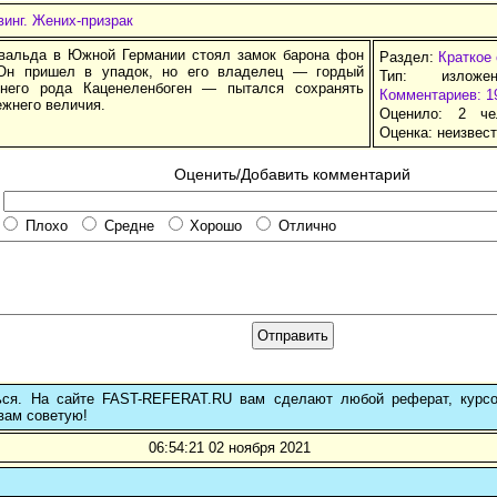
инг. Жених-призрак
вальда в Южной Германии стоял замок барона фон
Раздел:
Краткое
 Он пришел в упадок, но его владелец — гордый
Тип: изложе
внего рода Каценеленбоген — пытался сохранять
Комментариев: 1
ежнего величия.
Оценило: 2 че
Оценка:
неизвес
Оценить/Добавить комментарий
Плохо
Средне
Хорошо
Отлично
ься. На сайте FAST-REFERAT.RU вам сделают любой реферат, курс
вам советую!
06:54:21 02 ноября 2021