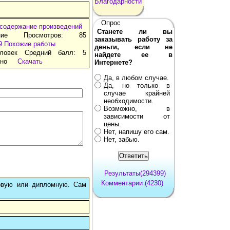
Благодарности
Опрос
 содержание произведений
Станете ли вы
ние Просмотров: 85
заказывать работу за
9
Похожие работы
деньги, если не
ловек Средний балл: 5
найдете ее в
тно
Скачать
Интернете?
Да, в любом случае.
Да, но только в
случае крайней
необходимости.
Возможно, в
зависимости от
цены.
Нет, напишу его сам.
Нет, забью.
Результаты(294399)
Комментарии (4230)
овую или дипломную. Сам