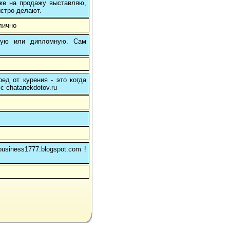
 же на продажу выставляю,
ыстро делают.
лично
вую или дипломную. Сам
ед от курения - это когда
с chatanekdotov.ru
usiness1777.blogspot.com !