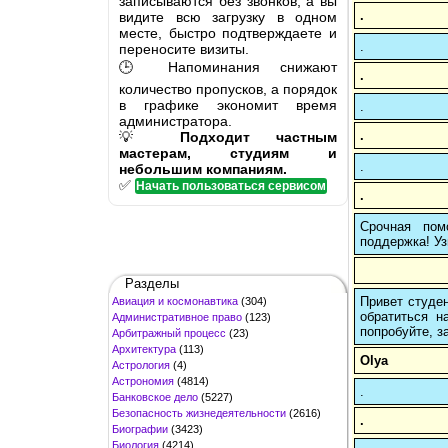
записываются без звонков, а вы
.
видите всю загрузку в одном
месте, быстро подтверждаете и
.
переносите визиты.
🕒 Напоминания снижают
.
количество пропусков, а порядок
в графике экономит время
.
администратора.
.
💡
Подходит частным
мастерам, студиям и
.
небольшим компаниям.
✅
Начать пользоваться сервисом
.
Срочная пом
поддержка! Уз
Разделы
Привет студен
Авиация и космонавтика
(304)
обратиться н
Административное право
(123)
попробуйте, з
Арбитражный процесс
(23)
Архитектура
(113)
Olya
Астрология
(4)
Астрономия
(4814)
.
Банковское дело
(5227)
Безопасность жизнедеятельности
(2616)
.
Биографии
(3423)
Биология
(4214)