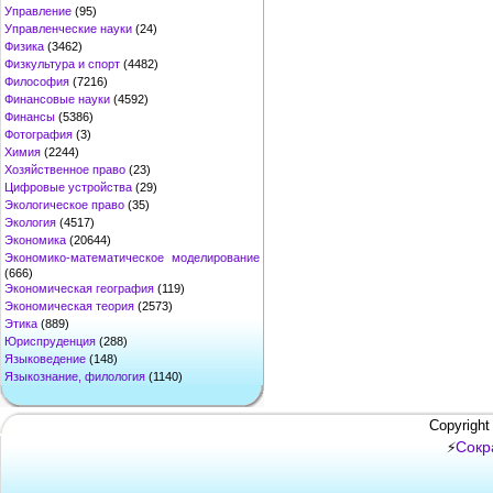
Управление
(95)
Управленческие науки
(24)
Физика
(3462)
Физкультура и спорт
(4482)
Философия
(7216)
Финансовые науки
(4592)
Финансы
(5386)
Фотография
(3)
Химия
(2244)
Хозяйственное право
(23)
Цифровые устройства
(29)
Экологическое право
(35)
Экология
(4517)
Экономика
(20644)
Экономико-математическое моделирование
(666)
Экономическая география
(119)
Экономическая теория
(2573)
Этика
(889)
Юриспруденция
(288)
Языковедение
(148)
Языкознание, филология
(1140)
Copyright
Сокр
⚡