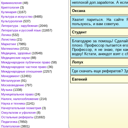
неплохой доп.заработок. А если
Криминология
(48)
Криптология
(3)
Оксана
Кулинария
(1167)
Культура и искусство
(8485)
Хватит париться. На сайте
Культурология
(537)
пользуюсь, и вам советую.
Литература : зарубежная
(2044)
Литература и русский язык
(11657)
Студент
Логика
(532)
Логистика
(21)
Благодарю за помощь! Сделай 
Маркетинг
(7985)
плохо. Профессор пытается его 
Математика
(3721)
Профессор, я не знаю, при ка
Медицина, здоровье
(10549)
водку! Кстати, анекдот взят с c
Медицинские науки
(88)
Лопух
Международное публичное право
(58)
Международное частное право
(36)
Где скачать еще рефератов? Зде
Международные отношения
(2257)
Менеджмент
(12491)
Евгений
Металлургия
(91)
Москвоведение
(797)
Музыка
(1338)
Муниципальное право
(24)
Налоги, налогообложение
(214)
Наука и техника
(1141)
Начертательная геометрия
(3)
Оккультизм и уфология
(8)
Остальные рефераты
(21692)
Педагогика
(7850)
Политология
(3801)