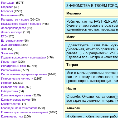
География
(5275)
ЗНАКОМСТВА В ТВОЁМ ГОРОДЕ: h
Геодезия
(30)
Геология
(1222)
Мелания
Геополитика
(43)
Государство и право
(20403)
Ребятки, кто на FAST-REFERAT
Гражданское право и процесс
(465)
будете учавствовать в розыгрыш
Делопроизводство
(19)
удивляйтесь что вас перекидыва
Деньги и кредит
(108)
ЕГЭ
(173)
Макс
Естествознание
(96)
Здравствуйте! Если Вам нуж
Журналистика
(899)
дипломная, отчет по практике,
ЗНО
(54)
работа...) - обращайтесь: VS
Зоология
(34)
Сделаем все быстро и качестве
Издательское дело и полиграфия
(476)
Инвестиции
(106)
Тигран
Иностранный язык
(62791)
Информатика
(3562)
Мне с моими работами постоян
Информатика, программирование
(6444)
вас ни к чему не обязывает, 
Исторические личности
(2165)
просто парень электронщик там 
История
(21319)
История техники
(766)
Настя
Кибернетика
(64)
Коммуникации и связь
(3145)
Спасибо, Оксаночка, за совет)
Компьютерные науки
(60)
все сдал на отлично, и нервы н
Косметология
(17)
Алексей
Краеведение и этнография
(588)
Краткое содержание произведений
(1000)
Я обычно любые готовые работ
Криминалистика
(106)