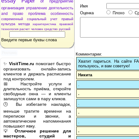
essay
Paper
of
предприятие
Имя
организация
управление
деятельность
Оценка
Плохо
С
and
право
проблема
особенность
современный
социальный
учет
правый
культура
метода
характеристика
правовой
технология
расчет
человек
средство
русский
Введите первые буквы слова
Реклама
Комментарии:
Хватит париться. На сайте 
✨
VisitTime.ru
помогает быстро
пользуюсь, и вам советую!
организовать онлайн-запись
клиентов и держать расписание
Никита
под контролем.
📅 Настройте услуги и
.
длительность приёма, откройте
.
свободные окна — и клиенты
запишутся сами в пару кликов.
.
🕒 Вы избегаете накладок,
меньше тратите времени на
.
переписки и звонки, а
автоматические напоминания
.
повышают явку.
.
💡
Отличное решение для
мастеров, студий и