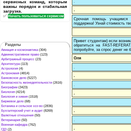
.
сервисных команд, которым
важны порядок и стабильная
.
загрузка.
✅
Начать пользоваться сервисом
Срочная помощь учащимся в
поддержка! Узнай стоимость тво
Привет студентам) если возник
Разделы
обратиться на FAST-REFERAT
попробуйте, за спрос денег не б
Авиация и космонавтика
(304)
Административное право
(123)
Оля
Арбитражный процесс
(23)
Архитектура
(113)
.
Астрология
(4)
Астрономия
(4814)
.
Банковское дело
(5227)
Безопасность жизнедеятельности
(2616)
.
Биографии
(3423)
Биология
(4214)
.
Биология и химия
(1518)
Биржевое дело
(68)
.
Ботаника и сельское хоз-во
(2836)
.
Бухгалтерский учет и аудит
(8269)
Валютные отношения
(50)
.
Ветеринария
(50)
Военная кафедра
(762)
.
ГДЗ
(2)