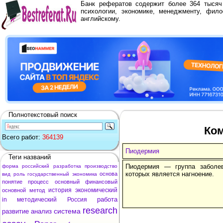
Банк рефератов содержит более 364 тыся
психологии, экономике, менеджменту, фило
английскому.
Полнотекстовый поиск
Ком
Всего работ:
364139
Пиодермия
Теги названий
Пиодермия — группа заболе
форма
российский
разработка
производство
которых является нагноение.
основа
вид
роль
государственный
экономика
понятие
процесс
основный
финансовый
история
экономический
основной
метод
работа
in
методический
Россия
research
система
развитие
анализ