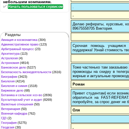
небольшим компаниям.
✅
.
Начать пользоваться сервисом
.
Делаю рефераты, курсовые, ко
89675558705 Виктория.
Разделы
Авиация и космонавтика
(304)
Административное право
(123)
Срочная помощь учащимся в
Арбитражный процесс
(23)
поддержка! Узнай стоимость тво
Архитектура
(113)
Астрология
(4)
Астрономия
(4814)
Тоже частенько там заказываю 
Банковское дело
(5227)
промокоды на скидку в телегр
Безопасность жизнедеятельности
(2616)
жирные и актуальные промокоды
Биографии
(3423)
Биология
(4214)
Роман
Биология и химия
(1518)
Биржевое дело
(68)
Привет студентам) если возник
Ботаника и сельское хоз-во
(2836)
обратиться на FAST-REFERAT
Бухгалтерский учет и аудит
(8269)
попробуйте, за спрос денег не б
Валютные отношения
(50)
Ветеринария
(50)
Оля
Военная кафедра
(762)
ГДЗ
(2)
.
География
(5275)
.
Геодезия
(30)