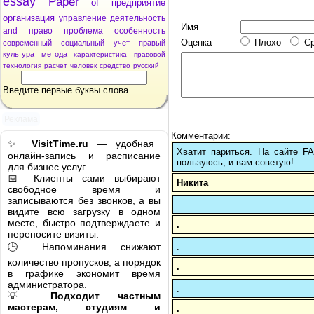
essay
Paper
of
предприятие
организация
управление
деятельность
Имя
and
право
проблема
особенность
Оценка
Плохо
С
современный
социальный
учет
правый
культура
метода
характеристика
правовой
технология
расчет
человек
средство
русский
Введите первые буквы слова
Реклама
Комментарии:
✨
VisitTime.ru
— удобная
Хватит париться. На сайте 
онлайн-запись и расписание
пользуюсь, и вам советую!
для бизнес услуг.
📅 Клиенты сами выбирают
Никита
свободное время и
записываются без звонков, а вы
.
видите всю загрузку в одном
месте, быстро подтверждаете и
.
переносите визиты.
.
🕒 Напоминания снижают
количество пропусков, а порядок
.
в графике экономит время
администратора.
.
💡
Подходит частным
мастерам, студиям и
.