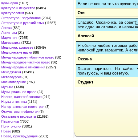
Кулинария
(1167)
Если не нашли то что нужно т
Культура и искусство
(8485)
Оля
Культурология
(537)
Литература : зарубежная
(2044)
Спасибо, Оксаночка, за совет)
Литература и русский язык
(11657)
все сдал на отлично, и нервы н
Логика
(532)
Логистика
(21)
Алексей
Маркетинг
(7985)
Математика
(3721)
Я обычно любые готовые работ
Медицина, здоровье
(10549)
неплохой доп.заработок. А если
Медицинские науки
(88)
Международное публичное право
(58)
Оксана
Международное частное право
(36)
Международные отношения
(2257)
Хватит париться. На сайте
Менеджмент
(12491)
пользуюсь, и вам советую.
Металлургия
(91)
Студент
Москвоведение
(797)
Музыка
(1338)
Муниципальное право
(24)
Налоги, налогообложение
(214)
Наука и техника
(1141)
Начертательная геометрия
(3)
Оккультизм и уфология
(8)
Остальные рефераты
(21692)
Педагогика
(7850)
Политология
(3801)
Право
(682)
Право, юриспруденция
(2881)