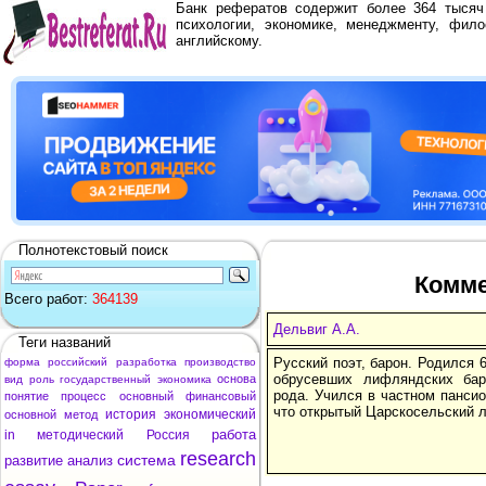
Банк рефератов содержит более 364 тыся
психологии, экономике, менеджменту, фило
английскому.
Полнотекстовый поиск
Комме
Всего работ:
364139
Дельвиг А.А.
Теги названий
Русский поэт, барон. Родился 6
форма
российский
разработка
производство
обрусевших лифляндских бар
основа
вид
роль
государственный
экономика
рода. Учился в частном пансио
понятие
процесс
основный
финансовый
что открытый Царскосельский л
история
экономический
основной
метод
работа
in
методический
Россия
research
система
развитие
анализ