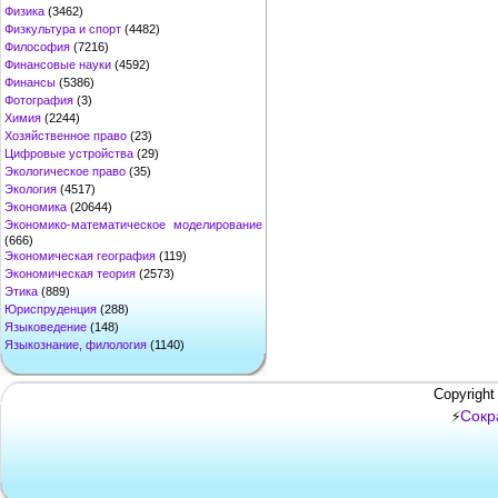
Физика
(3462)
Физкультура и спорт
(4482)
Философия
(7216)
Финансовые науки
(4592)
Финансы
(5386)
Фотография
(3)
Химия
(2244)
Хозяйственное право
(23)
Цифровые устройства
(29)
Экологическое право
(35)
Экология
(4517)
Экономика
(20644)
Экономико-математическое моделирование
(666)
Экономическая география
(119)
Экономическая теория
(2573)
Этика
(889)
Юриспруденция
(288)
Языковедение
(148)
Языкознание, филология
(1140)
Copyright
Сокр
⚡