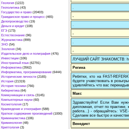
Геология
(1222)
.
Геополитика
(43)
Государство и право
(20403)
.
Гражданское право и процесс
(465)
Делопроизводство
(19)
.
Деньги и кредит
(108)
ЕГЭ
(173)
.
Естествознание
(96)
Журналистика
(899)
.
ЗНО
(54)
Зоология
(34)
.
Издательское дело и полиграфия
(476)
Инвестиции
(106)
ЛУЧШИЙ САЙТ ЗНАКОМСТВ: https
Иностранный язык
(62791)
Регина
Информатика
(3562)
Информатика, программирование
(6444)
Ребятки, кто на FAST-REFERAT
Исторические личности
(2165)
будете учавствовать в розыгрыш
История
(21319)
удивляйтесь что вас перекидыва
История техники
(766)
Кибернетика
(64)
Макс
Коммуникации и связь
(3145)
Компьютерные науки
(60)
Здравствуйте! Если Вам нуж
Косметология
(17)
дипломная, отчет по практике,
Краеведение и этнография
(588)
работа...) - обращайтесь: VS
Краткое содержание произведений
(1000)
Сделаем все быстро и качестве
Криминалистика
(106)
Криминология
(48)
Венедикт
Криптология
(3)