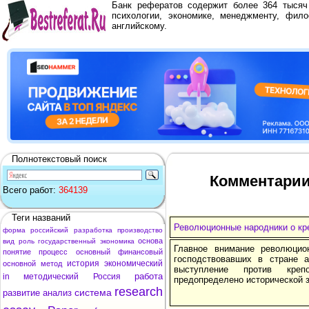
Банк рефератов содержит более 364 тыся
психологии, экономике, менеджменту, фило
английскому.
Полнотекстовый поиск
Комментарии
Всего работ:
364139
Теги названий
Революционные народники о кр
форма
российский
разработка
производство
основа
вид
роль
государственный
экономика
Главное внимание революцио
понятие
процесс
основный
финансовый
господствовавших в стране 
история
экономический
основной
метод
выступление против креп
работа
in
методический
Россия
предопределено исторической 
research
система
развитие
анализ