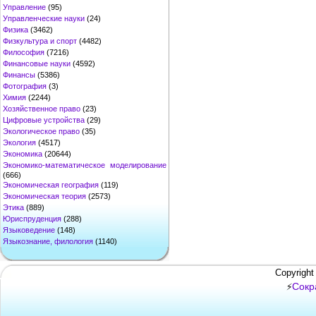
Управление
(95)
Управленческие науки
(24)
Физика
(3462)
Физкультура и спорт
(4482)
Философия
(7216)
Финансовые науки
(4592)
Финансы
(5386)
Фотография
(3)
Химия
(2244)
Хозяйственное право
(23)
Цифровые устройства
(29)
Экологическое право
(35)
Экология
(4517)
Экономика
(20644)
Экономико-математическое моделирование
(666)
Экономическая география
(119)
Экономическая теория
(2573)
Этика
(889)
Юриспруденция
(288)
Языковедение
(148)
Языкознание, филология
(1140)
Copyright
Сокр
⚡