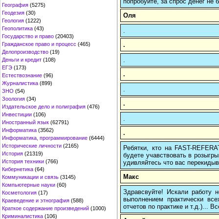
попробуйте, за спрос денег не б
География
(5275)
Геодезия
(30)
Оля
Геология
(1222)
Геополитика
(43)
.
Государство и право
(20403)
.
Гражданское право и процесс
(465)
Делопроизводство
(19)
.
Деньги и кредит
(108)
ЕГЭ
(173)
.
Естествознание
(96)
Журналистика
(899)
.
ЗНО
(54)
Зоология
(34)
.
Издательское дело и полиграфия
(476)
Инвестиции
(106)
.
Иностранный язык
(62791)
Информатика
(3562)
.
Информатика, программирование
(6444)
Исторические личности
(2165)
Ребятки, кто на FAST-REFERAT
История
(21319)
будете учавствовать в розыгрыш
История техники
(766)
удивляйтесь что вас перекидыва
Кибернетика
(64)
Макс
Коммуникации и связь
(3145)
Компьютерные науки
(60)
Здравсвуйте! Искали работу
Косметология
(17)
выполнением практически все
Краеведение и этнография
(588)
отчетов по практике и т.д.)... 
Краткое содержание произведений
(1000)
Криминалистика
(106)