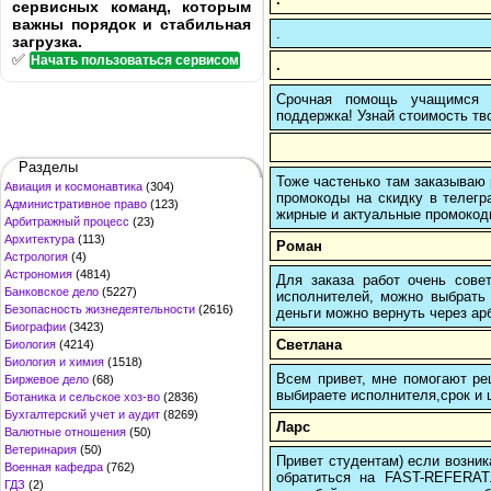
сервисных команд, которым
важны порядок и стабильная
.
загрузка.
✅
Начать пользоваться сервисом
.
Срочная помощь учащимся в
поддержка! Узнай стоимость тво
Разделы
Тоже частенько там заказываю 
Авиация и космонавтика
(304)
промокоды на скидку в телегр
Административное право
(123)
жирные и актуальные промокоды
Арбитражный процесс
(23)
Архитектура
(113)
Роман
Астрология
(4)
Астрономия
(4814)
Для заказа работ очень сове
Банковское дело
(5227)
исполнителей, можно выбрать 
Безопасность жизнедеятельности
(2616)
деньги можно вернуть через ар
Биографии
(3423)
Светлана
Биология
(4214)
Биология и химия
(1518)
Всем привет, мне помогают реш
Биржевое дело
(68)
выбираете исполнителя,срок и ц
Ботаника и сельское хоз-во
(2836)
Бухгалтерский учет и аудит
(8269)
Ларс
Валютные отношения
(50)
Ветеринария
(50)
Привет студентам) если возник
Военная кафедра
(762)
обратиться на FAST-REFERAT
ГДЗ
(2)