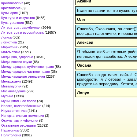
Акакий
Криминология
(48)
Криптология
(3)
Если не нашли то что нужно т
Кулинария
(1167)
Культура и искусство
(8485)
Оля
Культурология
(537)
Литература : зарубежная
(2044)
Спасибо, Оксаночка, за совет)
Литература и русский язык
(11657)
все сдал на отлично, и нервы н
Логика
(532)
Алексей
Логистика
(21)
Маркетинг
(7985)
Я обычно любые готовые работ
Математика
(3721)
неплохой доп.заработок. А если
Медицина, здоровье
(10549)
Медицинские науки
(88)
Оксана
Международное публичное право
(58)
Международное частное право
(36)
Спасибо создателям сайта! С
Международные отношения
(2257)
молодости, я лютовал - завал
Менеджмент
(12491)
придете на пересдачу. Кстати, а
Металлургия
(91)
Москвоведение
(797)
Лопух
Музыка
(1338)
Муниципальное право
(24)
Налоги, налогообложение
(214)
Наука и техника
(1141)
Начертательная геометрия
(3)
Оккультизм и уфология
(8)
Остальные рефераты
(21692)
Педагогика
(7850)
Политология
(3801)