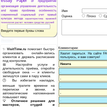
essay
Paper
of
предприятие
организация
управление
деятельность
and
право
проблема
особенность
Имя
современный
социальный
учет
правый
Оценка
Плохо
С
культура
метода
характеристика
правовой
технология
расчет
человек
средство
русский
Введите первые буквы слова
Реклама
Комментарии:
✨
VisitTime.ru
помогает быстро
организовать онлайн-запись
Хватит париться. На сайте 
клиентов и держать расписание
пользуюсь, и вам советую!
под контролем.
Никита
📅 Настройте услуги и
длительность приёма, откройте
.
свободные окна — и клиенты
запишутся сами в пару кликов.
.
🕒 Вы избегаете накладок,
меньше тратите времени на
.
переписки и звонки, а
.
автоматические напоминания
повышают явку.
.
💡
Отличное решение для
мастеров, студий и
.