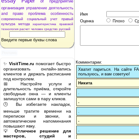
essay
Paper
of
предприятие
организация
управление
деятельность
and
право
проблема
особенность
Имя
современный
социальный
учет
правый
Оценка
Плохо
С
культура
метода
характеристика
правовой
технология
расчет
человек
средство
русский
Введите первые буквы слова
Реклама
Комментарии:
✨
VisitTime.ru
помогает быстро
организовать онлайн-запись
Хватит париться. На сайте 
клиентов и держать расписание
пользуюсь, и вам советую!
под контролем.
Никита
📅 Настройте услуги и
длительность приёма, откройте
.
свободные окна — и клиенты
запишутся сами в пару кликов.
.
🕒 Вы избегаете накладок,
меньше тратите времени на
.
переписки и звонки, а
.
автоматические напоминания
повышают явку.
.
💡
Отличное решение для
мастеров, студий и
.