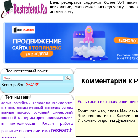
Банк рефератов содержит более 364 тыся
психологии, экономике, менеджменту, фило
английскому.
Полнотекстовый поиск
Комментарии к Р
Всего работ:
364139
Теги названий
Роль языка в становлении личн
форма
российский
разработка
производство
основа
вид
роль
государственный
экономика
Горят, как жар, слова Иль стын
понятие
процесс
основный
финансовый
Чем наделил их ты, Какими к н
история
экономический
основной
метод
И сколько отдал им Душевной 
работа
in
методический
Россия
research
система
развитие
анализ