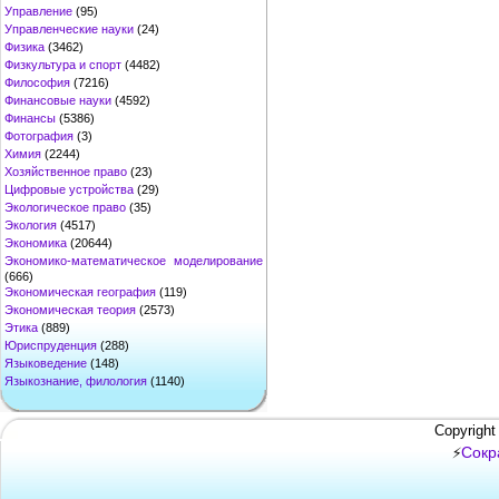
Управление
(95)
Управленческие науки
(24)
Физика
(3462)
Физкультура и спорт
(4482)
Философия
(7216)
Финансовые науки
(4592)
Финансы
(5386)
Фотография
(3)
Химия
(2244)
Хозяйственное право
(23)
Цифровые устройства
(29)
Экологическое право
(35)
Экология
(4517)
Экономика
(20644)
Экономико-математическое моделирование
(666)
Экономическая география
(119)
Экономическая теория
(2573)
Этика
(889)
Юриспруденция
(288)
Языковедение
(148)
Языкознание, филология
(1140)
Copyright
Сокр
⚡