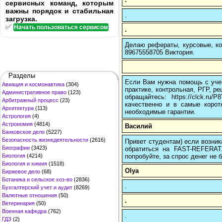
сервисных команд, которым
важны порядок и стабильная
.
загрузка.
✅
Начать пользоваться сервисом
.
Делаю рефераты, курсовые, ко
89675558705 Виктория.
Разделы
Если Вам нужна помощь с учеб
Авиация и космонавтика
(304)
практике, контрольная, РГР, ре
Административное право
(123)
обращайтесь: https://clck.r
Арбитражный процесс
(23)
качественно и в самые корот
Архитектура
(113)
необходимые гарантии.
Астрология
(4)
Астрономия
(4814)
Василий
Банковское дело
(5227)
Безопасность жизнедеятельности
(2616)
Привет студентам) если возник
Биографии
(3423)
обратиться на FAST-REFERAT
попробуйте, за спрос денег не б
Биология
(4214)
Биология и химия
(1518)
Olya
Биржевое дело
(68)
Ботаника и сельское хоз-во
(2836)
.
Бухгалтерский учет и аудит
(8269)
Валютные отношения
(50)
.
Ветеринария
(50)
Военная кафедра
(762)
.
ГДЗ
(2)