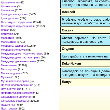
Спасибо, Оксаночка, за совет)
Криминология
(48)
все сдал на отлично, и нервы н
Криптология
(3)
Кулинария
(1167)
Алексей
Культура и искусство
(8485)
Культурология
(537)
Я обычно любые готовые работ
Литература : зарубежная
(2044)
неплохой доп.заработок. А если
Литература и русский язык
(11657)
Оксана
Логика
(532)
Логистика
(21)
Хватит париться. На сайте
Маркетинг
(7985)
пользуюсь, и вам советую.
Математика
(3721)
Медицина, здоровье
(10549)
Студент
Медицинские науки
(88)
Международное публичное право
(58)
Как заработать в интернете на 
Международное частное право
(36)
Международные отношения
(2257)
Duke Nukem
Менеджмент
(12491)
Металлургия
(91)
Благодарю за помощь! Сделай 
Москвоведение
(797)
выходишь покурить, а соседи по
Музыка
(1338)
Муниципальное право
(24)
Лопух
Налоги, налогообложение
(214)
Наука и техника
(1141)
Начертательная геометрия
(3)
Оккультизм и уфология
(8)
Остальные рефераты
(21692)
Педагогика
(7850)
Политология
(3801)