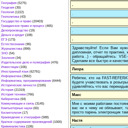
География
(5275)
.
Геодезия
(30)
Геология
(1222)
.
Геополитика
(43)
Государство и право
(20403)
.
Гражданское право и процесс
(465)
.
Делопроизводство
(19)
Деньги и кредит
(108)
.
ЕГЭ
(173)
Естествознание
(96)
Здравствуйте! Если Вам нуж
Журналистика
(899)
дипломная, отчет по практике,
ЗНО
(54)
работа...) - обращайтесь: VS
Зоология
(34)
Сделаем все быстро и качестве
Издательское дело и полиграфия
(476)
Инвестиции
(106)
Лиора
Иностранный язык
(62791)
Информатика
(3562)
Ребятки, кто на FAST-REFERAT
Информатика, программирование
(6444)
будете учавствовать в розыгрыш
Исторические личности
(2165)
удивляйтесь что вас перекидыва
История
(21319)
Макс
История техники
(766)
Кибернетика
(64)
Мне с моими работами постоян
Коммуникации и связь
(3145)
вас ни к чему не обязывает, 
Компьютерные науки
(60)
просто парень электронщик там 
Косметология
(17)
Краеведение и этнография
(588)
Настя
Краткое содержание произведений
(1000)
Криминалистика
(106)