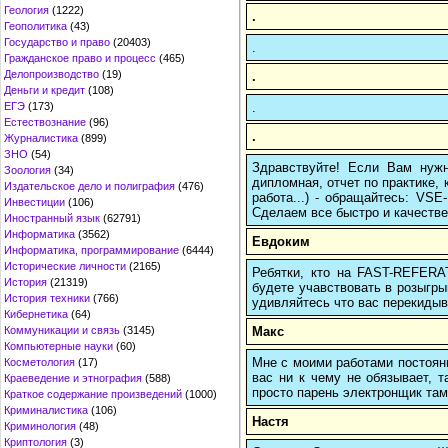
Геология
(1222)
.
Геополитика
(43)
Государство и право
(20403)
.
Гражданское право и процесс
(465)
Делопроизводство
(19)
.
Деньги и кредит
(108)
.
ЕГЭ
(173)
Естествознание
(96)
.
Журналистика
(899)
ЗНО
(54)
Здравствуйте! Если Вам нуж
Зоология
(34)
дипломная, отчет по практике,
Издательское дело и полиграфия
(476)
работа...) - обращайтесь: VS
Инвестиции
(106)
Сделаем все быстро и качестве
Иностранный язык
(62791)
Информатика
(3562)
Евдоким
Информатика, программирование
(6444)
Исторические личности
(2165)
Ребятки, кто на FAST-REFERAT
История
(21319)
будете учавствовать в розыгрыш
История техники
(766)
удивляйтесь что вас перекидыва
Кибернетика
(64)
Макс
Коммуникации и связь
(3145)
Компьютерные науки
(60)
Мне с моими работами постоян
Косметология
(17)
вас ни к чему не обязывает, 
Краеведение и этнография
(588)
просто парень электронщик там 
Краткое содержание произведений
(1000)
Криминалистика
(106)
Настя
Криминология
(48)
Криптология
(3)