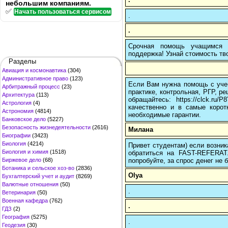
небольшим компаниям.
✅
Начать пользоваться сервисом
.
.
Срочная помощь учащимся в
поддержка! Узнай стоимость тво
Разделы
Авиация и космонавтика
(304)
Административное право
(123)
Если Вам нужна помощь с учеб
Арбитражный процесс
(23)
практике, контрольная, РГР, ре
Архитектура
(113)
обращайтесь: https://clck.r
Астрология
(4)
качественно и в самые корот
Астрономия
(4814)
необходимые гарантии.
Банковское дело
(5227)
Безопасность жизнедеятельности
(2616)
Милана
Биографии
(3423)
Биология
(4214)
Привет студентам) если возник
Биология и химия
(1518)
обратиться на FAST-REFERAT
попробуйте, за спрос денег не б
Биржевое дело
(68)
Ботаника и сельское хоз-во
(2836)
Olya
Бухгалтерский учет и аудит
(8269)
Валютные отношения
(50)
.
Ветеринария
(50)
Военная кафедра
(762)
.
ГДЗ
(2)
География
(5275)
.
Геодезия
(30)