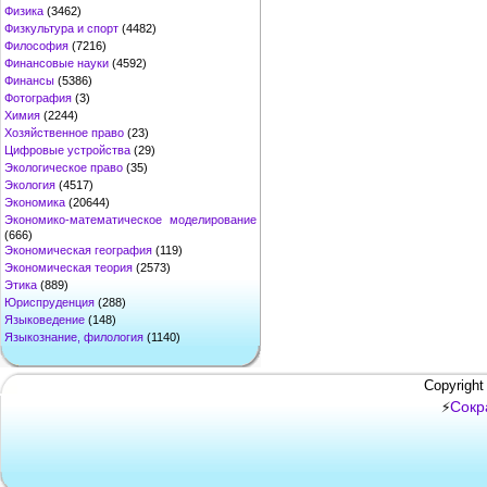
Физика
(3462)
Физкультура и спорт
(4482)
Философия
(7216)
Финансовые науки
(4592)
Финансы
(5386)
Фотография
(3)
Химия
(2244)
Хозяйственное право
(23)
Цифровые устройства
(29)
Экологическое право
(35)
Экология
(4517)
Экономика
(20644)
Экономико-математическое моделирование
(666)
Экономическая география
(119)
Экономическая теория
(2573)
Этика
(889)
Юриспруденция
(288)
Языковедение
(148)
Языкознание, филология
(1140)
Copyright
Сокр
⚡