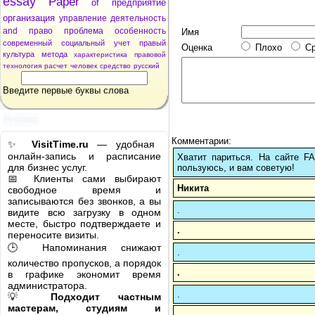
essay
Paper
of
предприятие
организация
управление
деятельность
and
право
проблема
особенность
Имя
современный
социальный
учет
правый
Оценка
Плохо
С
культура
метода
характеристика
правовой
технология
расчет
человек
средство
русский
Введите первые буквы слова
Реклама
Комментарии:
✨
VisitTime.ru
— удобная
онлайн-запись и расписание
Хватит париться. На сайте 
для бизнес услуг.
пользуюсь, и вам советую!
📅 Клиенты сами выбирают
Никита
свободное время и
записываются без звонков, а вы
.
видите всю загрузку в одном
месте, быстро подтверждаете и
.
переносите визиты.
🕒 Напоминания снижают
.
количество пропусков, а порядок
.
в графике экономит время
администратора.
.
💡
Подходит частным
мастерам, студиям и
.