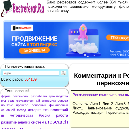
Банк рефератов содержит более 364 тыся
психологии, экономике, менеджменту, фило
английскому.
Полнотекстовый поиск
Комментарии к Р
Всего работ:
364139
перевозчи
Теги названий
Ранжирование критериев при вы
форма
российский
разработка
производство
основа
вид
роль
государственный
экономика
Overview Лист1 Лист2 Лист3 
понятие
процесс
основный
финансовый
Лист1 Наименование судохл
история
экономический
основной
метод
Расходы, тыс.грн. Первоначаль
работа
in
методический
Россия
research
система
развитие
анализ