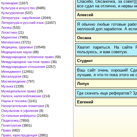
Спасибо, Оксаночка, за совет)
Кулинария
(1167)
все сдал на отлично, и нервы н
Культура и искусство
(8485)
Культурология
(537)
Алексей
Литература : зарубежная
(2044)
Литература и русский язык
(11657)
Я обычно любые готовые работ
Логика
(532)
неплохой доп.заработок. А если
Логистика
(21)
Оксана
Маркетинг
(7985)
Математика
(3721)
Хватит париться. На сайте
Медицина, здоровье
(10549)
пользуюсь, и вам советую.
Медицинские науки
(88)
Международное публичное право
(58)
Студент
Международное частное право
(36)
Международные отношения
(2257)
Ваш сайт очень хороший! Сдел
Менеджмент
(12491)
лучшие, я что-то пока этого не
Металлургия
(91)
Москвоведение
(797)
Лопух
Музыка
(1338)
Муниципальное право
(24)
Где скачать еще рефератов? Зде
Налоги, налогообложение
(214)
Наука и техника
(1141)
Евгений
Начертательная геометрия
(3)
Оккультизм и уфология
(8)
Остальные рефераты
(21692)
Педагогика
(7850)
Политология
(3801)
Право
(682)
Право, юриспруденция
(2881)