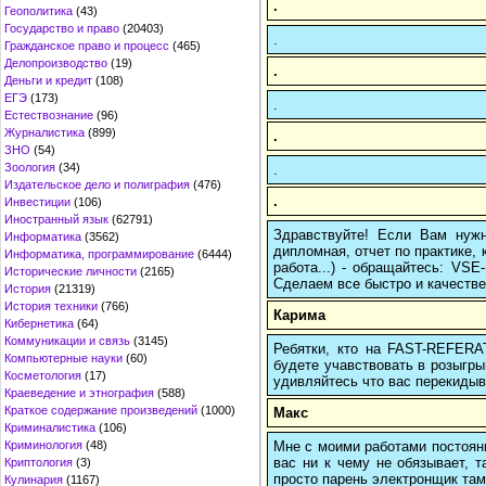
.
Геополитика
(43)
Государство и право
(20403)
.
Гражданское право и процесс
(465)
Делопроизводство
(19)
.
Деньги и кредит
(108)
ЕГЭ
(173)
.
Естествознание
(96)
Журналистика
(899)
.
ЗНО
(54)
Зоология
(34)
.
Издательское дело и полиграфия
(476)
.
Инвестиции
(106)
Иностранный язык
(62791)
Здравствуйте! Если Вам нуж
Информатика
(3562)
дипломная, отчет по практике,
Информатика, программирование
(6444)
работа...) - обращайтесь: VS
Исторические личности
(2165)
Сделаем все быстро и качестве
История
(21319)
История техники
(766)
Карима
Кибернетика
(64)
Коммуникации и связь
(3145)
Ребятки, кто на FAST-REFERAT
Компьютерные науки
(60)
будете учавствовать в розыгрыш
Косметология
(17)
удивляйтесь что вас перекидыва
Краеведение и этнография
(588)
Краткое содержание произведений
(1000)
Макс
Криминалистика
(106)
Мне с моими работами постоян
Криминология
(48)
вас ни к чему не обязывает, 
Криптология
(3)
просто парень электронщик там 
Кулинария
(1167)