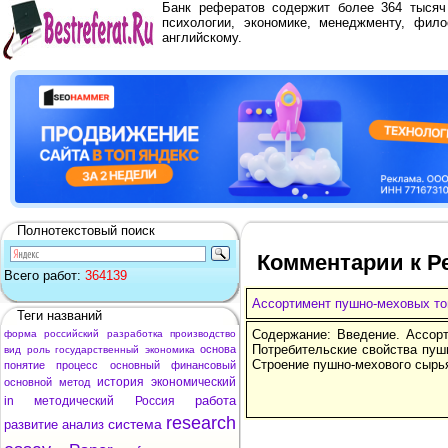
Банк рефератов содержит более 364 тыся
психологии, экономике, менеджменту, фило
английскому.
Полнотекстовый поиск
Комментарии к Р
Всего работ:
364139
Ассортимент пушно-меховых то
Теги названий
Содержание: Введение. Ассорт
форма
российский
разработка
производство
Потребительские свойства пуш
основа
вид
роль
государственный
экономика
Строение пушно-мехового сырь
понятие
процесс
основный
финансовый
история
экономический
основной
метод
работа
in
методический
Россия
research
система
развитие
анализ