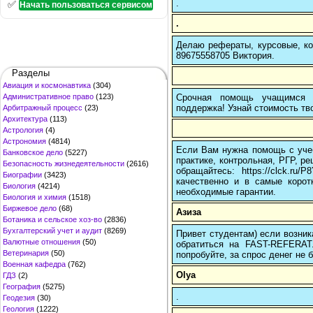
.
✅
Начать пользоваться сервисом
.
Делаю рефераты, курсовые, ко
89675558705 Виктория.
Разделы
Авиация и космонавтика
(304)
Срочная помощь учащимся в
Административное право
(123)
поддержка! Узнай стоимость тво
Арбитражный процесс
(23)
Архитектура
(113)
Астрология
(4)
Астрономия
(4814)
Если Вам нужна помощь с учеб
Банковское дело
(5227)
практике, контрольная, РГР, ре
Безопасность жизнедеятельности
(2616)
обращайтесь: https://clck.r
Биографии
(3423)
качественно и в самые корот
Биология
(4214)
необходимые гарантии.
Биология и химия
(1518)
Биржевое дело
(68)
Азиза
Ботаника и сельское хоз-во
(2836)
Бухгалтерский учет и аудит
(8269)
Привет студентам) если возник
Валютные отношения
(50)
обратиться на FAST-REFERAT
Ветеринария
(50)
попробуйте, за спрос денег не б
Военная кафедра
(762)
Olya
ГДЗ
(2)
География
(5275)
.
Геодезия
(30)
Геология
(1222)