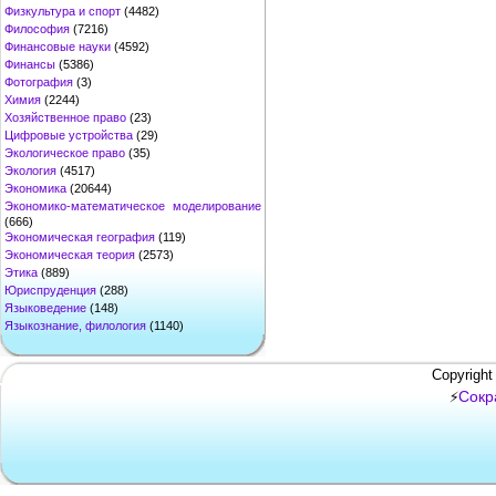
Физкультура и спорт
(4482)
Философия
(7216)
Финансовые науки
(4592)
Финансы
(5386)
Фотография
(3)
Химия
(2244)
Хозяйственное право
(23)
Цифровые устройства
(29)
Экологическое право
(35)
Экология
(4517)
Экономика
(20644)
Экономико-математическое моделирование
(666)
Экономическая география
(119)
Экономическая теория
(2573)
Этика
(889)
Юриспруденция
(288)
Языковедение
(148)
Языкознание, филология
(1140)
Copyright
Сокр
⚡