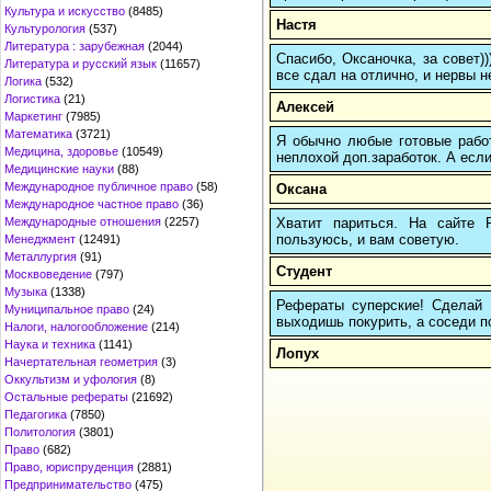
Культура и искусство
(8485)
Настя
Культурология
(537)
Литература : зарубежная
(2044)
Спасибо, Оксаночка, за совет)
Литература и русский язык
(11657)
все сдал на отлично, и нервы н
Логика
(532)
Логистика
(21)
Алексей
Маркетинг
(7985)
Математика
(3721)
Я обычно любые готовые работ
Медицина, здоровье
(10549)
неплохой доп.заработок. А если
Медицинские науки
(88)
Международное публичное право
(58)
Оксана
Международное частное право
(36)
Хватит париться. На сайте
Международные отношения
(2257)
пользуюсь, и вам советую.
Менеджмент
(12491)
Металлургия
(91)
Студент
Москвоведение
(797)
Музыка
(1338)
Рефераты суперские! Сделай п
Муниципальное право
(24)
выходишь покурить, а соседи по
Налоги, налогообложение
(214)
Наука и техника
(1141)
Лопух
Начертательная геометрия
(3)
Оккультизм и уфология
(8)
Остальные рефераты
(21692)
Педагогика
(7850)
Политология
(3801)
Право
(682)
Право, юриспруденция
(2881)
Предпринимательство
(475)