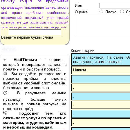
essay
Paper
of
предприятие
Имя
организация
управление
деятельность
Оценка
Плохо
С
and
право
проблема
особенность
современный
социальный
учет
правый
культура
метода
характеристика
правовой
технология
расчет
человек
средство
русский
Введите первые буквы слова
Реклама
Комментарии:
Хватит париться. На сайте 
✨
VisitTime.ru
— сервис,
пользуюсь, и вам советую!
который превращает запись в
понятный и быстрый процесс.
Никита
📅 Вы создаёте расписание и
правила приёма, а клиенты
.
выбирают удобный слот онлайн,
.
без ожидания и звонков.
🕒 В результате меньше
.
путаницы, больше точных
визитов и ровная загрузка на
.
неделю вперёд.
💡
Подходит тем, кто
.
оказывает услуги по времени:
.
мастерам, студиям, кабинетам
и небольшим командам.