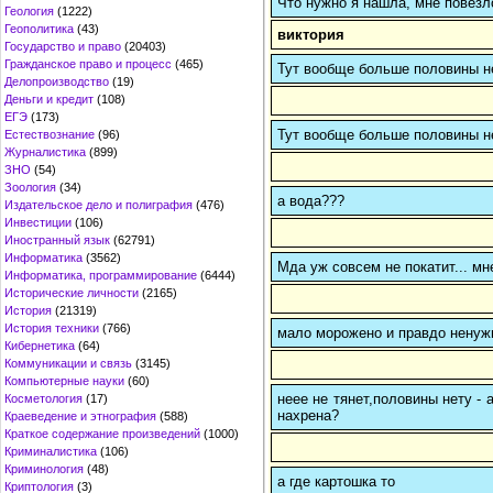
Что нужно я нашла, мне повезл
Геология
(1222)
Геополитика
(43)
виктория
Государство и право
(20403)
Гражданское право и процесс
(465)
Тут вообще больше половины нет
Делопроизводство
(19)
Деньги и кредит
(108)
ЕГЭ
(173)
Тут вообще больше половины нет
Естествознание
(96)
Журналистика
(899)
ЗНО
(54)
Зоология
(34)
а вода???
Издательское дело и полиграфия
(476)
Инвестиции
(106)
Иностранный язык
(62791)
Информатика
(3562)
Мда уж совсем не покатит... мн
Информатика, программирование
(6444)
Исторические личности
(2165)
История
(21319)
История техники
(766)
мало морожено и правдо ненуж
Кибернетика
(64)
Коммуникации и связь
(3145)
Компьютерные науки
(60)
неее не тянет,половины нету -
Косметология
(17)
нахрена?
Краеведение и этнография
(588)
Краткое содержание произведений
(1000)
Криминалистика
(106)
Криминология
(48)
а где картошка то
Криптология
(3)