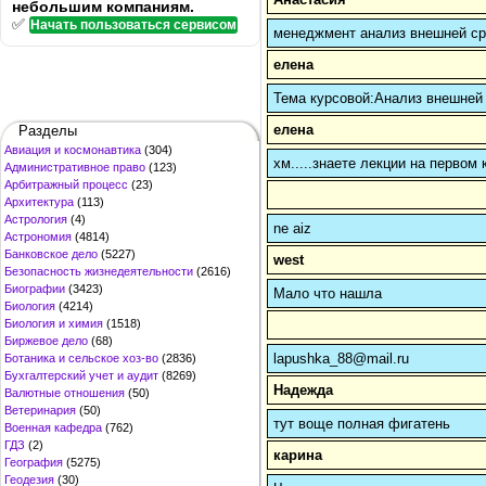
небольшим компаниям.
✅
Начать пользоваться сервисом
менеджмент анализ внешней с
елена
Тема курсовой:Анализ внешней
елена
Разделы
Авиация и космонавтика
(304)
хм.....знаете лекции на первом к
Административное право
(123)
Арбитражный процесс
(23)
Архитектура
(113)
Астрология
(4)
ne aiz
Астрономия
(4814)
Банковское дело
(5227)
west
Безопасность жизнедеятельности
(2616)
Биографии
(3423)
Мало что нашла
Биология
(4214)
Биология и химия
(1518)
Биржевое дело
(68)
lapushka_88@mail.ru
Ботаника и сельское хоз-во
(2836)
Бухгалтерский учет и аудит
(8269)
Надежда
Валютные отношения
(50)
Ветеринария
(50)
тут воще полная фигатень
Военная кафедра
(762)
ГДЗ
(2)
карина
География
(5275)
Геодезия
(30)