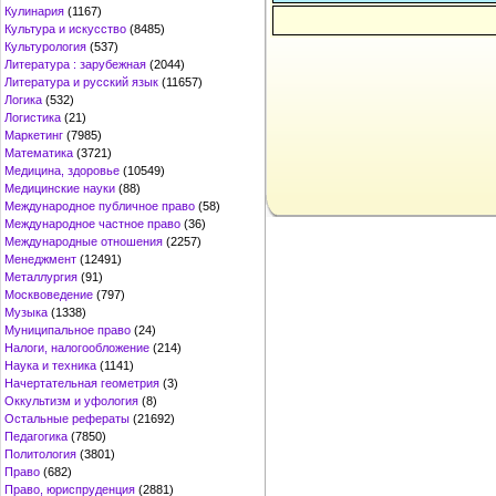
Кулинария
(1167)
Культура и искусство
(8485)
Культурология
(537)
Литература : зарубежная
(2044)
Литература и русский язык
(11657)
Логика
(532)
Логистика
(21)
Маркетинг
(7985)
Математика
(3721)
Медицина, здоровье
(10549)
Медицинские науки
(88)
Международное публичное право
(58)
Международное частное право
(36)
Международные отношения
(2257)
Менеджмент
(12491)
Металлургия
(91)
Москвоведение
(797)
Музыка
(1338)
Муниципальное право
(24)
Налоги, налогообложение
(214)
Наука и техника
(1141)
Начертательная геометрия
(3)
Оккультизм и уфология
(8)
Остальные рефераты
(21692)
Педагогика
(7850)
Политология
(3801)
Право
(682)
Право, юриспруденция
(2881)