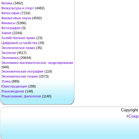
Физика
(3462)
Физкультура и спорт
(4482)
Философия
(7216)
Финансовые науки
(4592)
Финансы
(5386)
Фотография
(3)
Химия
(2244)
Хозяйственное право
(23)
Цифровые устройства
(29)
Экологическое право
(35)
Экология
(4517)
Экономика
(20644)
Экономико-математическое моделирование
(666)
Экономическая география
(119)
Экономическая теория
(2573)
Этика
(889)
Юриспруденция
(288)
Языковедение
(148)
Языкознание, филология
(1140)
Copyright
Сокр
⚡