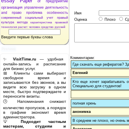
essay
Paper
of
предприятие
организация
управление
деятельность
and
право
проблема
особенность
Имя
современный
социальный
учет
правый
Оценка
Плохо
С
культура
метода
характеристика
правовой
технология
расчет
человек
средство
русский
Введите первые буквы слова
Реклама
Комментарии:
✨
VisitTime.ru
— удобная
онлайн-запись и расписание
Где скачать еще рефератов? Зде
для бизнес услуг.
Евгений
📅 Клиенты сами выбирают
свободное время и
Кто еще хочет зарабатывать от
записываются без звонков, а вы
Cпециально для студентов!
видите всю загрузку в одном
месте, быстро подтверждаете и
переносите визиты.
🕒 Напоминания снижают
полная хрень
количество пропусков, а порядок
анонимка
в графике экономит время
администратора.
В среднем не плохо, но очень м
💡
Подходит частным
мастерам, студиям и
Анастасия