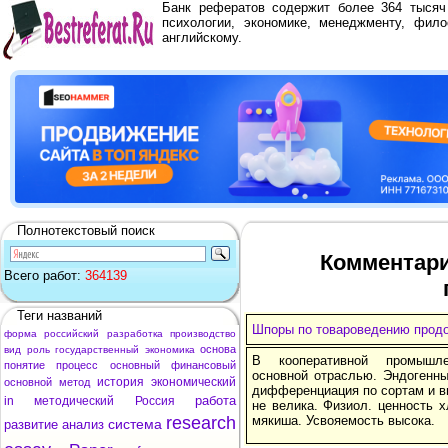
Банк рефератов содержит более 364 тыся
психологии, экономике, менеджменту, фило
английскому.
Полнотекстовый поиск
Комментари
Всего работ:
364139
Теги названий
Шпоры по товароведению продо
форма
российский
разработка
производство
основа
вид
роль
государственный
экономика
В кооперативной промышле
понятие
процесс
основный
финансовый
основной отраслью. Эндогенны
история
экономический
основной
метод
дифференциация по сортам и в
работа
in
методический
Россия
не велика. Физиол. ценность 
research
мякиша. Усвояемость высока.
система
развитие
анализ