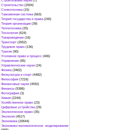
Строительные науки
(7)
Строительство
(2004)
Схемотехника
(15)
Таможенная система
(663)
Теория государства и права
(240)
Теория организации
(39)
Теплотехника
(25)
Технология
(624)
Товароведение
(16)
Транспорт
(2652)
Трудовое право
(136)
Туризм
(90)
Уголовное право и процесс
(406)
Управление
(95)
Управленческие науки
(24)
Физика
(3462)
Физкультура и спорт
(4482)
Философия
(7216)
Финансовые науки
(4592)
Финансы
(5386)
Фотография
(3)
Химия
(2244)
Хозяйственное право
(23)
Цифровые устройства
(29)
Экологическое право
(35)
Экология
(4517)
Экономика
(20644)
Экономико-математическое моделирование
(666)