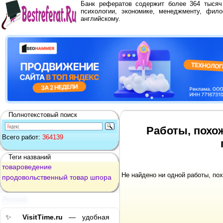
Банк рефератов содержит более 364 тыся
психологии, экономике, менеджменту, фило
английскому.
Полнотекстовый поиск
Работы, похо
Всего работ:
364139
Теги названий
товароведение
Не найдено ни одной работы, по
продовольственный
товар
шпора
Реклама
✨
VisitTime.ru
— удобная