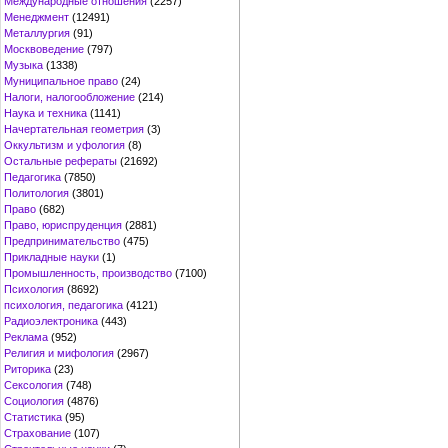
Международные отношения
(2257)
Менеджмент
(12491)
Металлургия
(91)
Москвоведение
(797)
Музыка
(1338)
Муниципальное право
(24)
Налоги, налогообложение
(214)
Наука и техника
(1141)
Начертательная геометрия
(3)
Оккультизм и уфология
(8)
Остальные рефераты
(21692)
Педагогика
(7850)
Политология
(3801)
Право
(682)
Право, юриспруденция
(2881)
Предпринимательство
(475)
Прикладные науки
(1)
Промышленность, производство
(7100)
Психология
(8692)
психология, педагогика
(4121)
Радиоэлектроника
(443)
Реклама
(952)
Религия и мифология
(2967)
Риторика
(23)
Сексология
(748)
Социология
(4876)
Статистика
(95)
Страхование
(107)