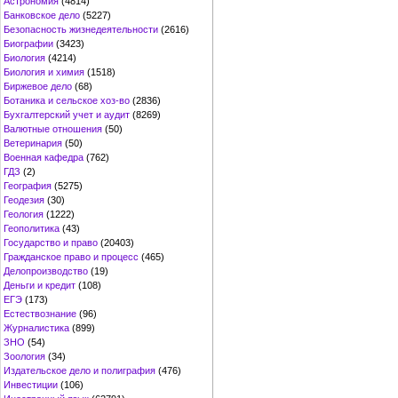
Астрономия
(4814)
Банковское дело
(5227)
Безопасность жизнедеятельности
(2616)
Биографии
(3423)
Биология
(4214)
Биология и химия
(1518)
Биржевое дело
(68)
Ботаника и сельское хоз-во
(2836)
Бухгалтерский учет и аудит
(8269)
Валютные отношения
(50)
Ветеринария
(50)
Военная кафедра
(762)
ГДЗ
(2)
География
(5275)
Геодезия
(30)
Геология
(1222)
Геополитика
(43)
Государство и право
(20403)
Гражданское право и процесс
(465)
Делопроизводство
(19)
Деньги и кредит
(108)
ЕГЭ
(173)
Естествознание
(96)
Журналистика
(899)
ЗНО
(54)
Зоология
(34)
Издательское дело и полиграфия
(476)
Инвестиции
(106)