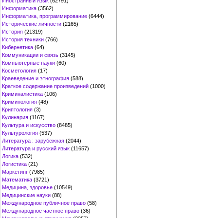
Иностранный язык
(62791)
Информатика
(3562)
Информатика, программирование
(6444)
Исторические личности
(2165)
История
(21319)
История техники
(766)
Кибернетика
(64)
Коммуникации и связь
(3145)
Компьютерные науки
(60)
Косметология
(17)
Краеведение и этнография
(588)
Краткое содержание произведений
(1000)
Криминалистика
(106)
Криминология
(48)
Криптология
(3)
Кулинария
(1167)
Культура и искусство
(8485)
Культурология
(537)
Литература : зарубежная
(2044)
Литература и русский язык
(11657)
Логика
(532)
Логистика
(21)
Маркетинг
(7985)
Математика
(3721)
Медицина, здоровье
(10549)
Медицинские науки
(88)
Международное публичное право
(58)
Международное частное право
(36)