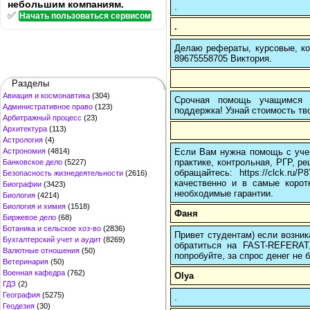
небольшим компаниям.
.
✅
Начать пользоваться сервисом
.
Делаю рефераты, курсовые, ко
89675558705 Виктория.
Разделы
Авиация и космонавтика
(304)
Срочная помощь учащимся в
Административное право
(123)
поддержка! Узнай стоимость тво
Арбитражный процесс
(23)
Архитектура
(113)
Астрология
(4)
Если Вам нужна помощь с учеб
Астрономия
(4814)
практике, контрольная, РГР, ре
Банковское дело
(5227)
обращайтесь: https://clck.r
Безопасность жизнедеятельности
(2616)
качественно и в самые корот
Биографии
(3423)
необходимые гарантии.
Биология
(4214)
Биология и химия
(1518)
Фаня
Биржевое дело
(68)
Ботаника и сельское хоз-во
(2836)
Привет студентам) если возник
Бухгалтерский учет и аудит
(8269)
обратиться на FAST-REFERAT
Валютные отношения
(50)
попробуйте, за спрос денег не б
Ветеринария
(50)
Военная кафедра
(762)
Olya
ГДЗ
(2)
География
(5275)
.
Геодезия
(30)