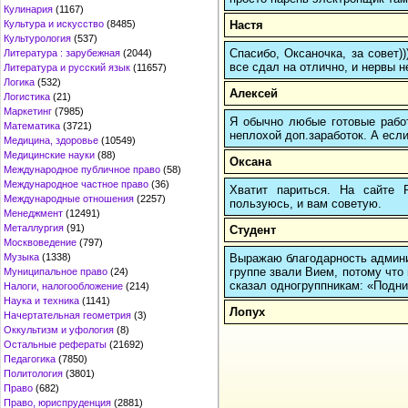
Кулинария
(1167)
Настя
Культура и искусство
(8485)
Культурология
(537)
Спасибо, Оксаночка, за совет)
Литература : зарубежная
(2044)
все сдал на отлично, и нервы н
Литература и русский язык
(11657)
Логика
(532)
Алексей
Логистика
(21)
Маркетинг
(7985)
Я обычно любые готовые работ
Математика
(3721)
неплохой доп.заработок. А если
Медицина, здоровье
(10549)
Медицинские науки
(88)
Оксана
Международное публичное право
(58)
Международное частное право
(36)
Хватит париться. На сайте
Международные отношения
(2257)
пользуюсь, и вам советую.
Менеджмент
(12491)
Металлургия
(91)
Студент
Москвоведение
(797)
Выражаю благодарность админис
Музыка
(1338)
группе звали Вием, потому что 
Муниципальное право
(24)
сказал одногруппникам: «Подним
Налоги, налогообложение
(214)
Наука и техника
(1141)
Лопух
Начертательная геометрия
(3)
Оккультизм и уфология
(8)
Остальные рефераты
(21692)
Педагогика
(7850)
Политология
(3801)
Право
(682)
Право, юриспруденция
(2881)