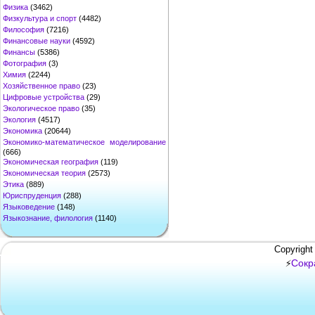
Физика
(3462)
Физкультура и спорт
(4482)
Философия
(7216)
Финансовые науки
(4592)
Финансы
(5386)
Фотография
(3)
Химия
(2244)
Хозяйственное право
(23)
Цифровые устройства
(29)
Экологическое право
(35)
Экология
(4517)
Экономика
(20644)
Экономико-математическое моделирование
(666)
Экономическая география
(119)
Экономическая теория
(2573)
Этика
(889)
Юриспруденция
(288)
Языковедение
(148)
Языкознание, филология
(1140)
Copyright
Сокр
⚡