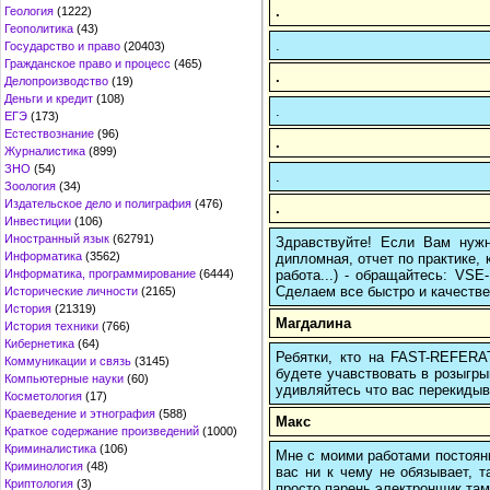
.
Геология
(1222)
Геополитика
(43)
.
Государство и право
(20403)
Гражданское право и процесс
(465)
.
Делопроизводство
(19)
Деньги и кредит
(108)
.
ЕГЭ
(173)
Естествознание
(96)
.
Журналистика
(899)
ЗНО
(54)
.
Зоология
(34)
Издательское дело и полиграфия
(476)
.
Инвестиции
(106)
Иностранный язык
(62791)
Здравствуйте! Если Вам нуж
Информатика
(3562)
дипломная, отчет по практике,
работа...) - обращайтесь: VS
Информатика, программирование
(6444)
Сделаем все быстро и качестве
Исторические личности
(2165)
История
(21319)
Магдалина
История техники
(766)
Кибернетика
(64)
Ребятки, кто на FAST-REFERAT
Коммуникации и связь
(3145)
будете учавствовать в розыгрыш
Компьютерные науки
(60)
удивляйтесь что вас перекидыва
Косметология
(17)
Краеведение и этнография
(588)
Макс
Краткое содержание произведений
(1000)
Криминалистика
(106)
Мне с моими работами постоян
Криминология
(48)
вас ни к чему не обязывает, 
Криптология
(3)
просто парень электронщик там 