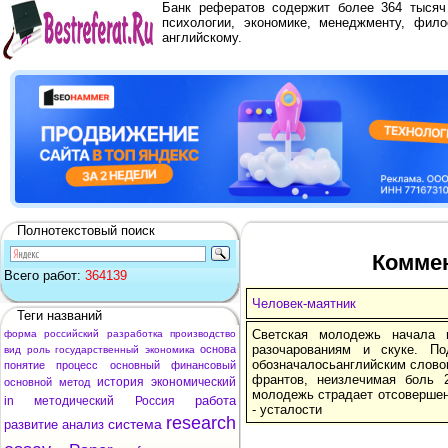
Банк рефератов содержит более 364 тыся
психологии, экономике, менеджменту, фило
английскому.
Полнотекстовый поиск
Коммен
Всего работ:
364139
Человек-маятник
Теги названий
Светская молодежь начала 
форма
российский
разработка
производство
разочарованиям и скуке. П
основа
вид
роль
государственный
экономика
обозначалосьанглийским словом
понятие
процесс
основный
финансовый
франтов, неизлечимая боль 
история
экономический
основной
метод
молодежь страдает отсовершен
работа
in
методический
Россия
- усталости
research
система
развитие
анализ