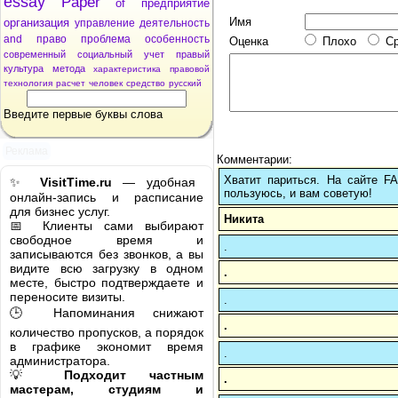
essay
Paper
of
предприятие
Имя
организация
управление
деятельность
and
право
проблема
особенность
Оценка
Плохо
С
современный
социальный
учет
правый
культура
метода
характеристика
правовой
технология
расчет
человек
средство
русский
Введите первые буквы слова
Реклама
Комментарии:
Хватит париться. На сайте 
✨
VisitTime.ru
— удобная
пользуюсь, и вам советую!
онлайн-запись и расписание
для бизнес услуг.
Никита
📅 Клиенты сами выбирают
свободное время и
.
записываются без звонков, а вы
видите всю загрузку в одном
.
месте, быстро подтверждаете и
переносите визиты.
.
🕒 Напоминания снижают
.
количество пропусков, а порядок
в графике экономит время
.
администратора.
💡
Подходит частным
.
мастерам, студиям и