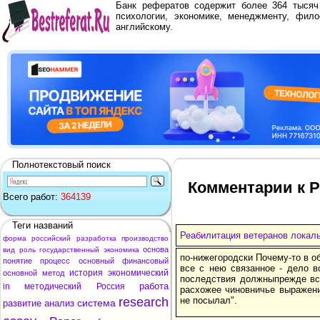
Банк рефератов содержит более 364 тыся
психологии, экономике, менеджменту, фило
английскому.
Полнотекстовый поиск
Комментарии к 
Всего работ:
364139
Теги названий
Реабилитация ветеранов локал
форма
российский
разработка
производство
основа
вид
роль
государственный
экономика
по-нижегородски Почему-то в о
понятие
процесс
основный
финансовый
все с нею связанное - дело в
история
экономический
основной
метод
последствия должныпрежде все
работа
in
методический
Россия
расхожее чиновничье выражени
research
не посылал".
система
развитие
анализ