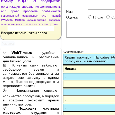
essay
Paper
of
предприятие
организация
управление
деятельность
and
право
проблема
особенность
Имя
современный
социальный
учет
правый
Оценка
Плохо
С
культура
метода
характеристика
правовой
технология
расчет
человек
средство
русский
Введите первые буквы слова
Реклама
Комментарии:
✨
VisitTime.ru
— удобная
онлайн-запись и расписание
Хватит париться. На сайте 
для бизнес услуг.
пользуюсь, и вам советую!
📅 Клиенты сами выбирают
Никита
свободное время и
записываются без звонков, а вы
.
видите всю загрузку в одном
месте, быстро подтверждаете и
.
переносите визиты.
🕒 Напоминания снижают
.
количество пропусков, а порядок
.
в графике экономит время
администратора.
.
💡
Подходит частным
мастерам, студиям и
.