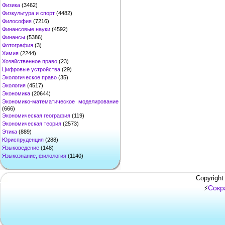
Физика
(3462)
Физкультура и спорт
(4482)
Философия
(7216)
Финансовые науки
(4592)
Финансы
(5386)
Фотография
(3)
Химия
(2244)
Хозяйственное право
(23)
Цифровые устройства
(29)
Экологическое право
(35)
Экология
(4517)
Экономика
(20644)
Экономико-математическое моделирование
(666)
Экономическая география
(119)
Экономическая теория
(2573)
Этика
(889)
Юриспруденция
(288)
Языковедение
(148)
Языкознание, филология
(1140)
Copyright
Сокр
⚡