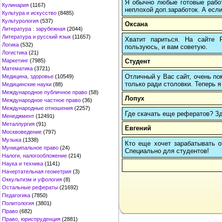
Я обычно любые готовые работ
Кулинария
(1167)
неплохой доп.заработок. А если
Культура и искусство
(8485)
Культурология
(537)
Оксана
Литература : зарубежная
(2044)
Литература и русский язык
(11657)
Хватит париться. На сайте
Логика
(532)
пользуюсь, и вам советую.
Логистика
(21)
Студент
Маркетинг
(7985)
Математика
(3721)
Отличный у Вас сайт, очень по
Медицина, здоровье
(10549)
только ради столовки. Теперь я
Медицинские науки
(88)
Международное публичное право
(58)
Лопух
Международное частное право
(36)
Международные отношения
(2257)
Где скачать еще рефератов? Зде
Менеджмент
(12491)
Металлургия
(91)
Евгений
Москвоведение
(797)
Музыка
(1338)
Кто еще хочет зарабатывать от
Муниципальное право
(24)
Cпециально для студентов!
Налоги, налогообложение
(214)
Наука и техника
(1141)
Начертательная геометрия
(3)
Оккультизм и уфология
(8)
Остальные рефераты
(21692)
Педагогика
(7850)
Политология
(3801)
Право
(682)
Право, юриспруденция
(2881)