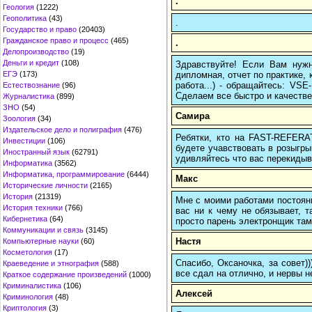
.
Геология
(1222)
Геополитика
(43)
.
Государство и право
(20403)
Гражданское право и процесс
(465)
.
Делопроизводство
(19)
Деньги и кредит
(108)
Здравствуйте! Если Вам нуж
дипломная, отчет по практике,
ЕГЭ
(173)
работа...) - обращайтесь: VS
Естествознание
(96)
Сделаем все быстро и качестве
Журналистика
(899)
ЗНО
(54)
Самира
Зоология
(34)
Издательское дело и полиграфия
(476)
Ребятки, кто на FAST-REFERAT
Инвестиции
(106)
будете учавствовать в розыгрыш
Иностранный язык
(62791)
удивляйтесь что вас перекидыва
Информатика
(3562)
Информатика, программирование
(6444)
Макс
Исторические личности
(2165)
История
(21319)
Мне с моими работами постоян
История техники
(766)
вас ни к чему не обязывает, 
Кибернетика
(64)
просто парень электронщик там 
Коммуникации и связь
(3145)
Настя
Компьютерные науки
(60)
Косметология
(17)
Спасибо, Оксаночка, за совет)
Краеведение и этнография
(588)
все сдал на отлично, и нервы н
Краткое содержание произведений
(1000)
Криминалистика
(106)
Алексей
Криминология
(48)
Криптология
(3)