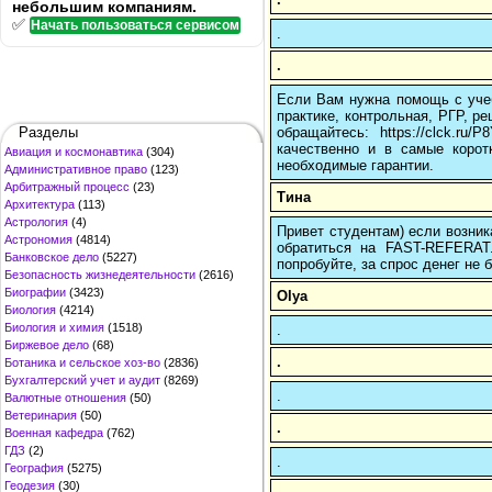
небольшим компаниям.
✅
Начать пользоваться сервисом
.
.
Если Вам нужна помощь с учеб
практике, контрольная, РГР, ре
обращайтесь: https://clck.r
Разделы
качественно и в самые корот
Авиация и космонавтика
(304)
необходимые гарантии.
Административное право
(123)
Арбитражный процесс
(23)
Тина
Архитектура
(113)
Астрология
(4)
Привет студентам) если возник
Астрономия
(4814)
обратиться на FAST-REFERAT
Банковское дело
(5227)
попробуйте, за спрос денег не б
Безопасность жизнедеятельности
(2616)
Биографии
(3423)
Olya
Биология
(4214)
Биология и химия
(1518)
.
Биржевое дело
(68)
.
Ботаника и сельское хоз-во
(2836)
Бухгалтерский учет и аудит
(8269)
.
Валютные отношения
(50)
Ветеринария
(50)
.
Военная кафедра
(762)
ГДЗ
(2)
.
География
(5275)
Геодезия
(30)