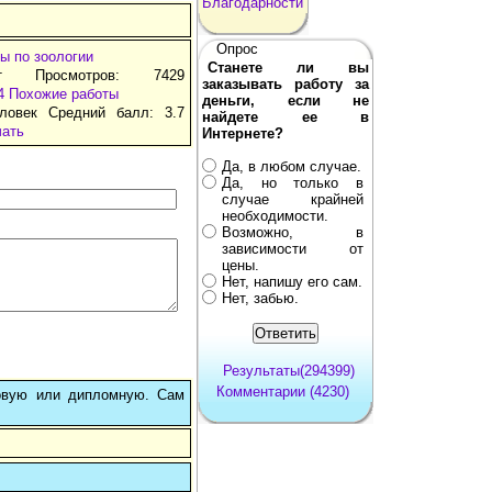
Благодарности
Опрос
ы по зоологии
Станете ли вы
т Просмотров: 7429
заказывать работу за
4
Похожие работы
деньги, если не
ловек Средний балл: 3.7
найдете ее в
чать
Интернете?
Да, в любом случае.
Да, но только в
случае крайней
необходимости.
Возможно, в
зависимости от
цены.
Нет, напишу его сам.
Нет, забью.
Результаты(294399)
Комментарии (4230)
овую или дипломную. Сам