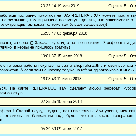
20:22:14 19 мая 2019
Оценка: 5 - От
аботами постоянно помогают на FAST-REFERAT.RU - можете просто зайт
 не обязывает, там впринципе всё могут сделать, вне зависимости от
 электронщик там какой то, тоже там бывает заказывает))
16:55:47 03 декабря 2018
ночка, за совет))) Заказал курсач, отчет по практике, 2 реферата и
тлично, и нервы не пришлось тратить)
19:01:37 15 июля 2018
Оценка: 5 - От
е готовые работы покупаю на сайте shop-referat.tk , и свои все там
заработок. А если там не нахожу то уже на referat.gq заказываю и мне б
16:08:43 11 июня 2018
Оценка: 5 - От
ться. На сайте REFERAT.GQ вам сделают любой реферат, курсо
вам советую.
02:25:35 10 июня 2018
еферат! Сделай паузу, студент, вот повеселись: Абитуриент, мечтав
ые экзамены и ближайший год будет мечтать стать генералом. 
ru
05:39:59 09 июля 2017