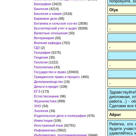
попробуйте, з
Биографии
(3423)
Биология
(4214)
Olya
Биология и химия
(1518)
Биржевое дело
(68)
.
Ботаника и сельское хоз-во
(2836)
.
Бухгалтерский учет и аудит
(8269)
Валютные отношения
(50)
.
Ветеринария
(50)
Военная кафедра
(762)
.
ГДЗ
(2)
География
(5275)
.
Геодезия
(30)
Геология
(1222)
.
Геополитика
(43)
Государство и право
(20403)
.
Гражданское право и процесс
(465)
Делопроизводство
(19)
.
Деньги и кредит
(108)
ЕГЭ
(173)
Здравствуйте
Естествознание
(96)
дипломная, от
работа...) -
Журналистика
(899)
Сделаем все б
ЗНО
(54)
Зоология
(34)
Айрат
Издательское дело и полиграфия
(476)
Инвестиции
(106)
Ребятки, кто
Иностранный язык
(62791)
будете учавст
Информатика
(3562)
удивляйтесь ч
Информатика, программирование
(6444)