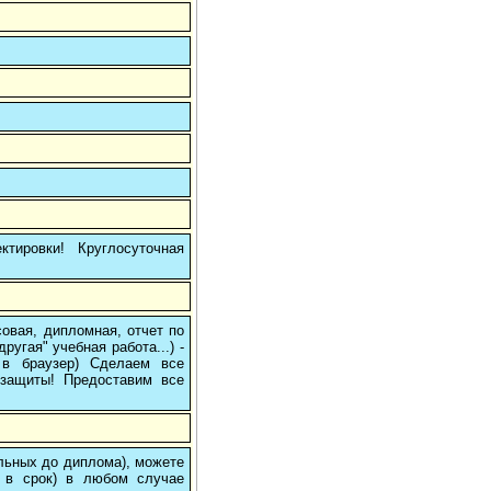
тировки! Круглосуточная
овая, дипломная, отчет по
угая" учебная работа...) -
е в браузер) Сделаем все
/защиты! Предоставим все
ольных до диплома), можете
 в срок) в любом случае