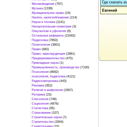
Где скачать е
Москвоведение
(797)
Музыка
(1338)
Евгений
Муниципальное право
(24)
Налоги, налогообложение
(214)
Наука и техника
(1141)
Начертательная геометрия
(3)
Оккультизм и уфология
(8)
Остальные рефераты
(21692)
Педагогика
(7850)
Политология
(3801)
Право
(682)
Право, юриспруденция
(2881)
Предпринимательство
(475)
Прикладные науки
(1)
Промышленность, производство
(7100)
Психология
(8692)
психология, педагогика
(4121)
Радиоэлектроника
(443)
Реклама
(952)
Религия и мифология
(2967)
Риторика
(23)
Сексология
(748)
Социология
(4876)
Статистика
(95)
Страхование
(107)
Строительные науки
(7)
Строительство
(2004)
Схемотехника
(15)