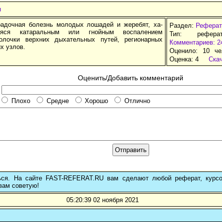
я
дочная болезнь молодых лошадей и жеребят, ха­
Раздел:
Реферат
щаяся катаральным или гнойным воспалением
Тип: рефера
олочки верхних дыхательных путей, регионарных
Комментариев: 2
х узлов.
Оценило: 10 че
Оценка:
4
Ска
Оценить/Добавить комментарий
Плохо
Средне
Хорошо
Отлично
ься. На сайте FAST-REFERAT.RU вам сделают любой реферат, курс
вам советую!
05:20:39 02 ноября 2021