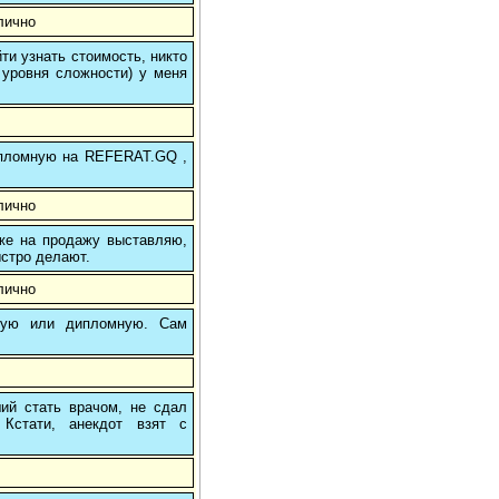
лично
и узнать стоимость, никто
 уровня сложности) у меня
 дипломную на REFERAT.GQ ,
лично
 же на продажу выставляю,
ыстро делают.
лично
вую или дипломную. Сам
ший стать врачом, не сдал
Кстати, анекдот взят с