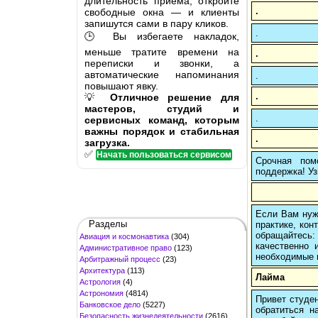
длительность приёма, откройте
.
свободные окна — и клиенты
запишутся сами в пару кликов.
.
🕒 Вы избегаете накладок,
меньше тратите времени на
.
переписки и звонки, а
автоматические напоминания
.
повышают явку.
.
💡
Отличное решение для
мастеров, студий и
.
сервисных команд, которым
важны порядок и стабильная
.
загрузка.
✅
Начать пользоваться сервисом
Срочная пом
поддержка! Уз
Если Вам нуж
Разделы
практике, кон
обращайтесь:
Авиация и космонавтика
(304)
качественно 
Административное право
(123)
необходимые 
Арбитражный процесс
(23)
Архитектура
(113)
Лайма
Астрология
(4)
Астрономия
(4814)
Привет студен
Банковское дело
(5227)
обратиться н
Безопасность жизнедеятельности
(2616)