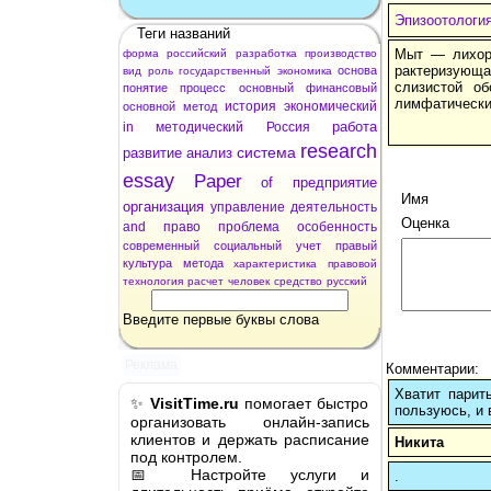
Эпизоотологи
Теги названий
Мыт — лихора
форма
российский
разработка
производство
рактеризую
основа
вид
роль
государственный
экономика
слизистой об
понятие
процесс
основный
финансовый
лимфатически
история
экономический
основной
метод
работа
in
методический
Россия
research
система
развитие
анализ
essay
Paper
of
предприятие
Имя
организация
управление
деятельность
Оценка
and
право
проблема
особенность
современный
социальный
учет
правый
культура
метода
характеристика
правовой
технология
расчет
человек
средство
русский
Введите первые буквы слова
Реклама
Комментарии:
Хватит парит
✨
VisitTime.ru
помогает быстро
пользуюсь, и 
организовать онлайн-запись
клиентов и держать расписание
Никита
под контролем.
📅 Настройте услуги и
.