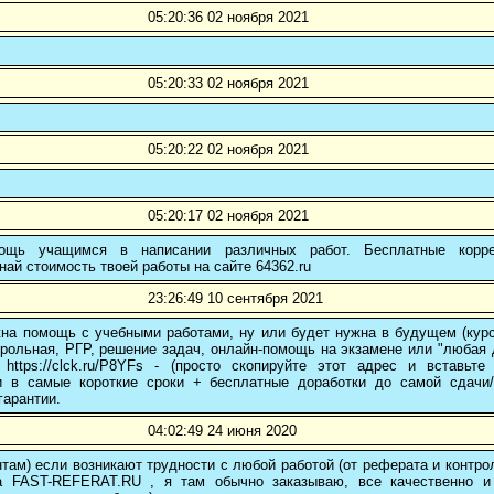
05:20:36 02 ноября 2021
05:20:33 02 ноября 2021
05:20:22 02 ноября 2021
05:20:17 02 ноября 2021
ощь учащимся в написании различных работ. Бесплатные коррек
най стоимость твоей работы на сайте 64362.ru
23:26:49 10 сентября 2021
на помощь с учебными работами, ну или будет нужна в будущем (курс
трольная, РГР, решение задач, онлайн-помощь на экзамене или "любая др
 https://clck.ru/P8YFs - (просто скопируйте этот адрес и вставьт
и в самые короткие сроки + бесплатные доработки до самой сдачи
гарантии.
04:02:49 24 июня 2020
там) если возникают трудности с любой работой (от реферата и контр
а FAST-REFERAT.RU , я там обычно заказываю, все качественно и