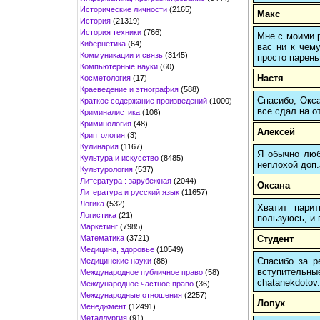
Исторические личности
(2165)
Макс
История
(21319)
История техники
(766)
Мне с моими р
Кибернетика
(64)
вас ни к чему
Коммуникации и связь
(3145)
просто парень
Компьютерные науки
(60)
Настя
Косметология
(17)
Краеведение и этнография
(588)
Спасибо, Окса
Краткое содержание произведений
(1000)
все сдал на о
Криминалистика
(106)
Криминология
(48)
Алексей
Криптология
(3)
Кулинария
(1167)
Я обычно любы
Культура и искусство
(8485)
неплохой доп.
Культурология
(537)
Литература : зарубежная
(2044)
Оксана
Литература и русский язык
(11657)
Логика
(532)
Хватит пари
Логистика
(21)
пользуюсь, и 
Маркетинг
(7985)
Математика
(3721)
Студент
Медицина, здоровье
(10549)
Спасибо за р
Медицинские науки
(88)
вступительн
Международное публичное право
(58)
chatanekdotov.
Международное частное право
(36)
Международные отношения
(2257)
Лопух
Менеджмент
(12491)
Металлургия
(91)