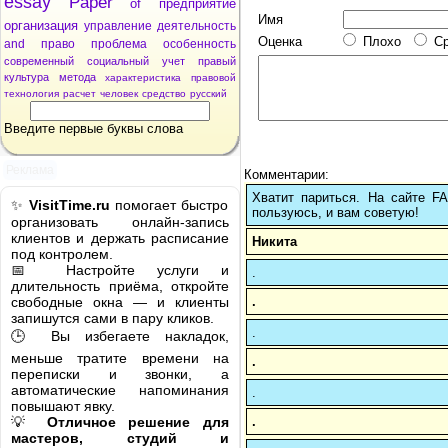
essay
Paper
of
предприятие
Имя
организация
управление
деятельность
Оценка
Плохо
С
and
право
проблема
особенность
современный
социальный
учет
правый
культура
метода
характеристика
правовой
технология
расчет
человек
средство
русский
Введите первые буквы слова
Реклама
Комментарии:
Хватит париться. На сайте 
✨
VisitTime.ru
помогает быстро
пользуюсь, и вам советую!
организовать онлайн-запись
клиентов и держать расписание
Никита
под контролем.
📅 Настройте услуги и
.
длительность приёма, откройте
.
свободные окна — и клиенты
запишутся сами в пару кликов.
.
🕒 Вы избегаете накладок,
меньше тратите времени на
.
переписки и звонки, а
автоматические напоминания
.
повышают явку.
.
💡
Отличное решение для
мастеров, студий и