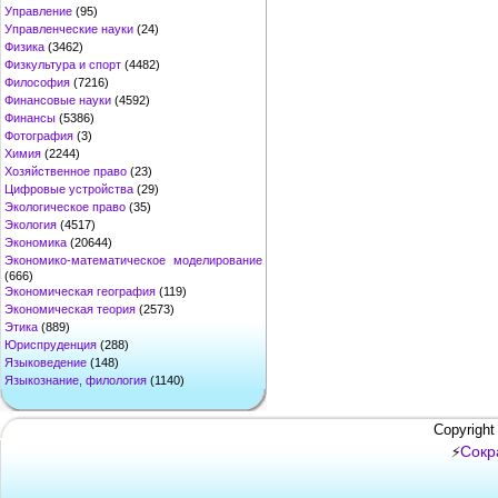
Управление
(95)
Управленческие науки
(24)
Физика
(3462)
Физкультура и спорт
(4482)
Философия
(7216)
Финансовые науки
(4592)
Финансы
(5386)
Фотография
(3)
Химия
(2244)
Хозяйственное право
(23)
Цифровые устройства
(29)
Экологическое право
(35)
Экология
(4517)
Экономика
(20644)
Экономико-математическое моделирование
(666)
Экономическая география
(119)
Экономическая теория
(2573)
Этика
(889)
Юриспруденция
(288)
Языковедение
(148)
Языкознание, филология
(1140)
Copyright
Сокр
⚡