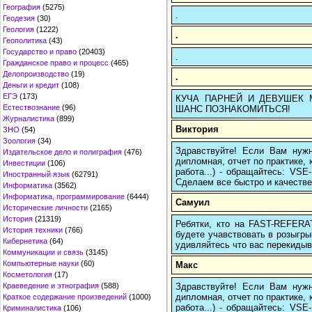
География
(5275)
.
Геодезия
(30)
Геология
(1222)
.
Геополитика
(43)
Государство и право
(20403)
.
Гражданское право и процесс
(465)
Делопроизводство
(19)
.
Деньги и кредит
(108)
ЕГЭ
(173)
КУЧА ПАРНЕЙ И ДЕВУШЕК МЕ
Естествознание
(96)
ШАНС ПОЗНАКОМИТЬСЯ!
Журналистика
(899)
Виктория
ЗНО
(54)
Зоология
(34)
Здравствуйте! Если Вам нуж
Издательское дело и полиграфия
(476)
дипломная, отчет по практике,
Инвестиции
(106)
работа...) - обращайтесь: VS
Иностранный язык
(62791)
Сделаем все быстро и качестве
Информатика
(3562)
Информатика, программирование
(6444)
Самуил
Исторические личности
(2165)
История
(21319)
Ребятки, кто на FAST-REFERAT
История техники
(766)
будете учавствовать в розыгрыш
Кибернетика
(64)
удивляйтесь что вас перекидыва
Коммуникации и связь
(3145)
Компьютерные науки
(60)
Макс
Косметология
(17)
Здравствуйте! Если Вам нуж
Краеведение и этнография
(588)
дипломная, отчет по практике,
Краткое содержание произведений
(1000)
работа...) - обращайтесь: VS
Криминалистика
(106)