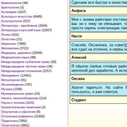
Сделаем все быстро и качестве
Криминология
(48)
Криптология
(3)
Анфиса
Кулинария
(1167)
Культура и искусство
(8485)
Мне с моими работами постоян
Культурология
(537)
вас ни к чему не обязывает, 
Литература : зарубежная
(2044)
просто парень электронщик там 
Литература и русский язык
(11657)
Логика
(532)
Настя
Логистика
(21)
Маркетинг
(7985)
Спасибо, Оксаночка, за совет)
Математика
(3721)
все сдал на отлично, и нервы н
Медицина, здоровье
(10549)
Алексей
Медицинские науки
(88)
Международное публичное право
(58)
Я обычно любые готовые работ
Международное частное право
(36)
неплохой доп.заработок. А если
Международные отношения
(2257)
Менеджмент
(12491)
Оксана
Металлургия
(91)
Москвоведение
(797)
Хватит париться. На сайте
Музыка
(1338)
пользуюсь, и вам советую.
Муниципальное право
(24)
Налоги, налогообложение
(214)
Студент
Наука и техника
(1141)
Начертательная геометрия
(3)
Оккультизм и уфология
(8)
Остальные рефераты
(21692)
Педагогика
(7850)
Политология
(3801)