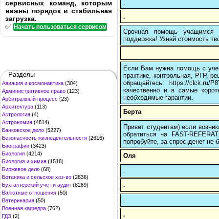
.
сервисных команд, которым
важны порядок и стабильная
.
загрузка.
✅
Начать пользоваться сервисом
Срочная помощь учащимся в
поддержка! Узнай стоимость тво
Если Вам нужна помощь с учеб
Разделы
практике, контрольная, РГР, ре
обращайтесь: https://clck.r
Авиация и космонавтика
(304)
качественно и в самые корот
Административное право
(123)
необходимые гарантии.
Арбитражный процесс
(23)
Архитектура
(113)
Берта
Астрология
(4)
Астрономия
(4814)
Привет студентам) если возник
Банковское дело
(5227)
обратиться на FAST-REFERAT
Безопасность жизнедеятельности
(2616)
попробуйте, за спрос денег не б
Биографии
(3423)
Биология
(4214)
Оля
Биология и химия
(1518)
Биржевое дело
(68)
.
Ботаника и сельское хоз-во
(2836)
.
Бухгалтерский учет и аудит
(8269)
Валютные отношения
(50)
.
Ветеринария
(50)
Военная кафедра
(762)
.
ГДЗ
(2)