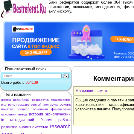
Банк рефератов содержит более 364 тыся
психологии, экономике, менеджменту, фило
английскому.
Полнотекстовый поиск
Комментари
Всего работ:
364139
Машинная память
Теги названий
Общие сведения о памяти и за
форма
российский
разработка
производство
характеристики, классифик
основа
вид
роль
государственный
экономика
устройства памяти. Полупровод
понятие
процесс
основный
финансовый
история
экономический
основной
метод
работа
in
методический
Россия
research
система
развитие
анализ