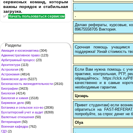
сервисных команд, которым
важны порядок и стабильная
.
загрузка.
.
✅
Начать пользоваться сервисом
Делаю рефераты, курсовые, ко
89675558705 Виктория.
Разделы
Срочная помощь учащимся в
Авиация и космонавтика
(304)
поддержка! Узнай стоимость тво
Административное право
(123)
Арбитражный процесс
(23)
Архитектура
(113)
Если Вам нужна помощь с учеб
Астрология
(4)
практике, контрольная, РГР, ре
Астрономия
(4814)
обращайтесь: https://clck.r
Банковское дело
(5227)
качественно и в самые корот
Безопасность жизнедеятельности
(2616)
необходимые гарантии.
Биографии
(3423)
Биология
(4214)
Цезарь
Биология и химия
(1518)
Биржевое дело
(68)
Привет студентам) если возник
Ботаника и сельское хоз-во
(2836)
обратиться на FAST-REFERAT
Бухгалтерский учет и аудит
(8269)
попробуйте, за спрос денег не б
Валютные отношения
(50)
Ветеринария
(50)
Olya
Военная кафедра
(762)
.
ГДЗ
(2)