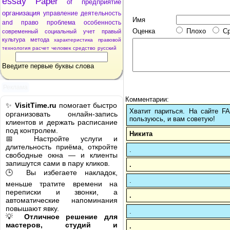
essay
Paper
of
предприятие
организация
управление
деятельность
Имя
and
право
проблема
особенность
Оценка
Плохо
С
современный
социальный
учет
правый
культура
метода
характеристика
правовой
технология
расчет
человек
средство
русский
Введите первые буквы слова
Реклама
Комментарии:
✨
VisitTime.ru
помогает быстро
Хватит париться. На сайте 
организовать онлайн-запись
пользуюсь, и вам советую!
клиентов и держать расписание
под контролем.
Никита
📅 Настройте услуги и
длительность приёма, откройте
.
свободные окна — и клиенты
запишутся сами в пару кликов.
.
🕒 Вы избегаете накладок,
.
меньше тратите времени на
переписки и звонки, а
.
автоматические напоминания
повышают явку.
.
💡
Отличное решение для
мастеров, студий и
.