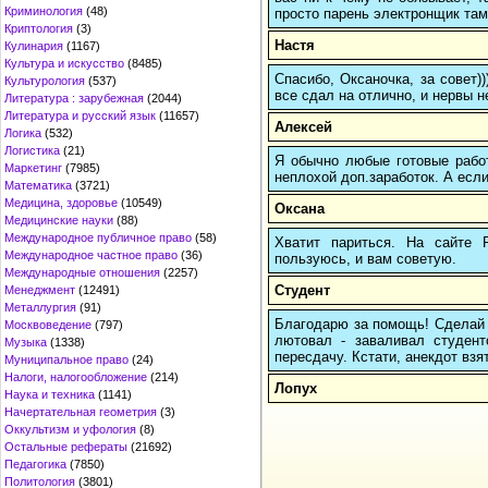
Криминология
(48)
просто парень электронщик там 
Криптология
(3)
Настя
Кулинария
(1167)
Культура и искусство
(8485)
Спасибо, Оксаночка, за совет)
Культурология
(537)
все сдал на отлично, и нервы н
Литература : зарубежная
(2044)
Литература и русский язык
(11657)
Алексей
Логика
(532)
Логистика
(21)
Я обычно любые готовые работ
Маркетинг
(7985)
неплохой доп.заработок. А если
Математика
(3721)
Медицина, здоровье
(10549)
Оксана
Медицинские науки
(88)
Международное публичное право
(58)
Хватит париться. На сайте
Международное частное право
(36)
пользуюсь, и вам советую.
Международные отношения
(2257)
Студент
Менеджмент
(12491)
Металлургия
(91)
Благодарю за помощь! Сделай п
Москвоведение
(797)
лютовал - заваливал студенто
Музыка
(1338)
пересдачу. Кстати, анекдот взят
Муниципальное право
(24)
Налоги, налогообложение
(214)
Лопух
Наука и техника
(1141)
Начертательная геометрия
(3)
Оккультизм и уфология
(8)
Остальные рефераты
(21692)
Педагогика
(7850)
Политология
(3801)