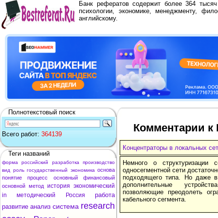
Банк рефератов содержит более 364 тыся
психологии, экономике, менеджменту, фило
английскому.
Полнотекстовый поиск
Комментарии к 
Всего работ:
364139
Концентраторы в локальных се
Теги названий
Немного о структуризации 
форма
российский
разработка
производство
односегментной сети достаточн
основа
вид
роль
государственный
экономика
подходящего типа. Но даже в
понятие
процесс
основный
финансовый
дополнительные устройст
история
экономический
основной
метод
позволяющие преодолеть огр
работа
in
методический
Россия
кабельного сегмента.
research
система
развитие
анализ