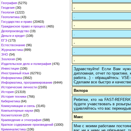
География
(5275)
.
Геодезия
(30)
Геология
(1222)
.
Геополитика
(43)
Государство и право
(20403)
.
Гражданское право и процесс
(465)
Делопроизводство
(19)
.
Деньги и кредит
(108)
ЕГЭ
(173)
.
Естествознание
(96)
Журналистика
(899)
.
ЗНО
(54)
Зоология
(34)
.
Издательское дело и полиграфия
(476)
Здравствуйте! Если Вам нуж
Инвестиции
(106)
дипломная, отчет по практике,
Иностранный язык
(62791)
работа...) - обращайтесь: VS
Информатика
(3562)
Сделаем все быстро и качестве
Информатика, программирование
(6444)
Исторические личности
(2165)
Вилора
История
(21319)
История техники
(766)
Ребятки, кто на FAST-REFERAT
Кибернетика
(64)
будете учавствовать в розыгрыш
Коммуникации и связь
(3145)
удивляйтесь что вас перекидыва
Компьютерные науки
(60)
Косметология
(17)
Макс
Краеведение и этнография
(588)
Краткое содержание произведений
(1000)
Мне с моими работами постоян
Криминалистика
(106)
вас ни к чему не обязывает, 