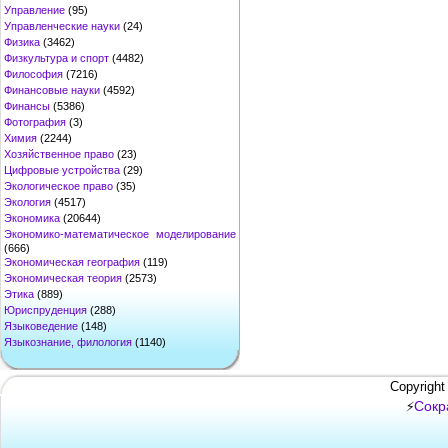
Управление
(95)
Управленческие науки
(24)
Физика
(3462)
Физкультура и спорт
(4482)
Философия
(7216)
Финансовые науки
(4592)
Финансы
(5386)
Фотография
(3)
Химия
(2244)
Хозяйственное право
(23)
Цифровые устройства
(29)
Экологическое право
(35)
Экология
(4517)
Экономика
(20644)
Экономико-математическое моделирование
(666)
Экономическая география
(119)
Экономическая теория
(2573)
Этика
(889)
Юриспруденция
(288)
Языковедение
(148)
Языкознание, филология
(1140)
Copyright
Сокр
⚡