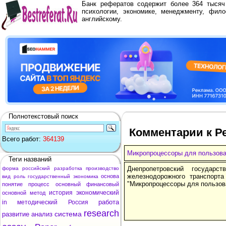
Банк рефератов содержит более 364 тыся
психологии, экономике, менеджменту, фило
английскому.
Полнотекстовый поиск
Комментарии к Р
Всего работ:
364139
Микропроцессоры для пользов
Теги названий
Днепропетровский государст
форма
российский
разработка
производство
железнодорожного транспорт
основа
вид
роль
государственный
экономика
"Микропроцессоры для пользов
понятие
процесс
основный
финансовый
история
экономический
основной
метод
работа
in
методический
Россия
research
система
развитие
анализ