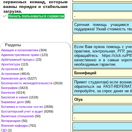
сервисных команд, которым
важны порядок и стабильная
.
загрузка.
.
✅
Начать пользоваться сервисом
Срочная помощь учащимся в
поддержка! Узнай стоимость тво
Разделы
Если Вам нужна помощь с учеб
Авиация и космонавтика
(304)
практике, контрольная, РГР, ре
Административное право
(123)
обращайтесь: https://clck.r
качественно и в самые корот
Арбитражный процесс
(23)
необходимые гарантии.
Архитектура
(113)
Астрология
(4)
Бонифаций
Астрономия
(4814)
Банковское дело
(5227)
Привет студентам) если возник
Безопасность жизнедеятельности
(2616)
обратиться на FAST-REFERAT
Биографии
(3423)
попробуйте, за спрос денег не б
Биология
(4214)
Биология и химия
(1518)
Olya
Биржевое дело
(68)
Ботаника и сельское хоз-во
(2836)
.
Бухгалтерский учет и аудит
(8269)
Валютные отношения
(50)
.
Ветеринария
(50)
Военная кафедра
(762)
.
ГДЗ
(2)