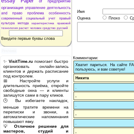
essay
Paper
of
предприятие
организация
управление
деятельность
Имя
and
право
проблема
особенность
Оценка
Плохо
С
современный
социальный
учет
правый
культура
метода
характеристика
правовой
технология
расчет
человек
средство
русский
Введите первые буквы слова
Реклама
Комментарии:
✨
VisitTime.ru
помогает быстро
Хватит париться. На сайте 
организовать онлайн-запись
пользуюсь, и вам советую!
клиентов и держать расписание
под контролем.
Никита
📅 Настройте услуги и
длительность приёма, откройте
.
свободные окна — и клиенты
запишутся сами в пару кликов.
.
🕒 Вы избегаете накладок,
.
меньше тратите времени на
переписки и звонки, а
.
автоматические напоминания
повышают явку.
.
💡
Отличное решение для
мастеров, студий и
.