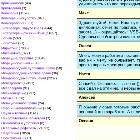
Криминология
(48)
удивляйтесь что вас перекидыва
Криптология
(3)
Макс
Кулинария
(1167)
Культура и искусство
(8485)
Здравствуйте! Если Вам нуж
Культурология
(537)
дипломная, отчет по практике,
Литература : зарубежная
(2044)
работа...) - обращайтесь: VS
Литература и русский язык
(11657)
Сделаем все быстро и качестве
Логика
(532)
Логистика
(21)
Олеся
Маркетинг
(7985)
Математика
(3721)
Мне с моими работами постоян
Медицина, здоровье
(10549)
вас ни к чему не обязывает, 
Медицинские науки
(88)
просто парень электронщик там 
Международное публичное право
(58)
Международное частное право
(36)
Настя
Международные отношения
(2257)
Спасибо, Оксаночка, за совет)
Менеджмент
(12491)
все сдал на отлично, и нервы н
Металлургия
(91)
Москвоведение
(797)
Алексей
Музыка
(1338)
Муниципальное право
(24)
Я обычно любые готовые работ
Налоги, налогообложение
(214)
неплохой доп.заработок. А если
Наука и техника
(1141)
Начертательная геометрия
(3)
Оксана
Оккультизм и уфология
(8)
Остальные рефераты
(21692)
Педагогика
(7850)
Политология
(3801)