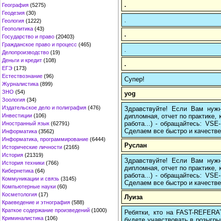
.
География
(5275)
Геодезия
(30)
.
Геология
(1222)
Геополитика
(43)
.
Государство и право
(20403)
Гражданское право и процесс
(465)
.
Делопроизводство
(19)
Деньги и кредит
(108)
.
ЕГЭ
(173)
Естествознание
(96)
Супер!
Журналистика
(899)
ЗНО
(54)
yog
Зоология
(34)
Издательское дело и полиграфия
(476)
Здравствуйте! Если Вам нуж
дипломная, отчет по практике,
Инвестиции
(106)
работа...) - обращайтесь: VS
Иностранный язык
(62791)
Сделаем все быстро и качестве
Информатика
(3562)
Информатика, программирование
(6444)
Руслан
Исторические личности
(2165)
История
(21319)
Здравствуйте! Если Вам нуж
История техники
(766)
дипломная, отчет по практике,
Кибернетика
(64)
работа...) - обращайтесь: VS
Коммуникации и связь
(3145)
Сделаем все быстро и качестве
Компьютерные науки
(60)
Косметология
(17)
Луиза
Краеведение и этнография
(588)
Краткое содержание произведений
(1000)
Ребятки, кто на FAST-REFERAT
Криминалистика
(106)
будете учавствовать в розыгрыш