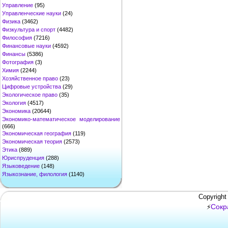
Управление
(95)
Управленческие науки
(24)
Физика
(3462)
Физкультура и спорт
(4482)
Философия
(7216)
Финансовые науки
(4592)
Финансы
(5386)
Фотография
(3)
Химия
(2244)
Хозяйственное право
(23)
Цифровые устройства
(29)
Экологическое право
(35)
Экология
(4517)
Экономика
(20644)
Экономико-математическое моделирование
(666)
Экономическая география
(119)
Экономическая теория
(2573)
Этика
(889)
Юриспруденция
(288)
Языковедение
(148)
Языкознание, филология
(1140)
Copyright
Сокр
⚡