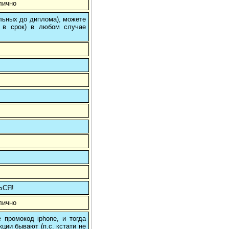
лично
ольных до диплома), можете
 в срок) в любом случае
ЬСЯ!
лично
 промокод iphone, и тогда
кции бывают (п.с. кстати не