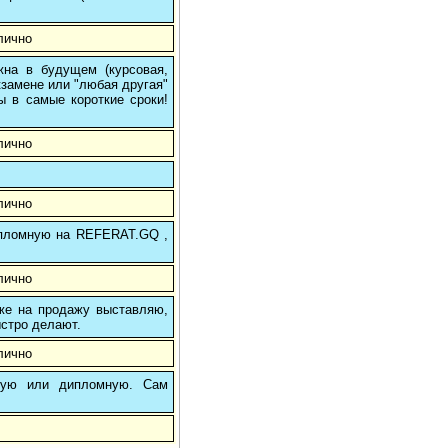
лично
на в будущем (курсовая,
кзамене или "любая другая"
ы в самые короткие сроки!
лично
лично
 дипломную на REFERAT.GQ ,
лично
 же на продажу выставляю,
ыстро делают.
лично
вую или дипломную. Сам