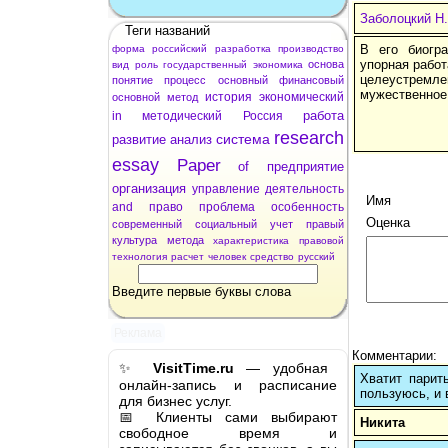
Заболоцкий Н.
Теги названий
В его биогра
форма
российский
разработка
производство
упорная работ
основа
вид
роль
государственный
экономика
целеустремле
понятие
процесс
основный
финансовый
мужественное
история
экономический
основной
метод
работа
in
методический
Россия
research
система
развитие
анализ
essay
Paper
of
предприятие
организация
управление
деятельность
Имя
and
право
проблема
особенность
Оценка
современный
социальный
учет
правый
культура
метода
характеристика
правовой
технология
расчет
человек
средство
русский
Введите первые буквы слова
Реклама
Комментарии:
✨
VisitTime.ru
— удобная
Хватит парит
онлайн-запись и расписание
пользуюсь, и 
для бизнес услуг.
📅 Клиенты сами выбирают
Никита
свободное время и