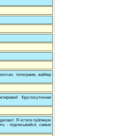
вотсап, телеграмм, вайбер
тировки! Круглосуточная
 делают. Я кстати публикую
ить - подписывайся, самые