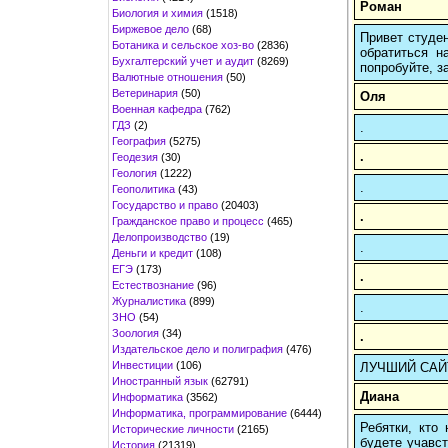
Роман
Биология и химия
(1518)
Биржевое дело
(68)
Привет студен
Ботаника и сельское хоз-во
(2836)
обратиться н
Бухгалтерский учет и аудит
(8269)
попробуйте, з
Валютные отношения
(50)
Ветеринария
(50)
Оля
Военная кафедра
(762)
ГДЗ
(2)
.
География
(5275)
.
Геодезия
(30)
Геология
(1222)
.
Геополитика
(43)
Государство и право
(20403)
.
Гражданское право и процесс
(465)
Делопроизводство
(19)
.
Деньги и кредит
(108)
ЕГЭ
(173)
.
Естествознание
(96)
Журналистика
(899)
.
ЗНО
(54)
Зоология
(34)
.
Издательское дело и полиграфия
(476)
Инвестиции
(106)
ЛУЧШИЙ САЙТ
Иностранный язык
(62791)
Диана
Информатика
(3562)
Информатика, программирование
(6444)
Ребятки, кто
Исторические личности
(2165)
будете учавст
История
(21319)