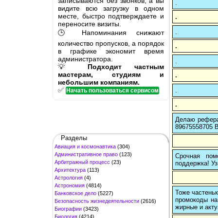
записываются без звонков, а вы
.
видите всю загрузку в одном
месте, быстро подтверждаете и
.
переносите визиты.
.
🕒 Напоминания снижают
количество пропусков, а порядок
.
в графике экономит время
администратора.
.
💡
Подходит частным
мастерам, студиям и
.
небольшим компаниям.
✅
.
Начать пользоваться сервисом
.
Делаю рефера
89675558705 В
Разделы
Авиация и космонавтика
(304)
Административное право
(123)
Срочная пом
Арбитражный процесс
(23)
поддержка! Уз
Архитектура
(113)
Астрология
(4)
Астрономия
(4814)
Тоже частеньк
Банковское дело
(5227)
промокоды на
Безопасность жизнедеятельности
(2616)
жирные и акту
Биографии
(3423)
Биология
(4214)