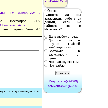
Благодарности
Опрос
нения по литературе и
Станете ли вы
заказывать работу за
ние Просмотров: 2177
деньги, если не
3
Похожие работы
найдете ее в
ловек Средний балл: 4.4
Интернете?
чать
Да, в любом случае.
Да, но только в
случае крайней
необходимости.
Возможно, в
зависимости от
цены.
Нет, напишу его сам.
Нет, забью.
Результаты(294399)
Комментарии (4230)
овую или дипломную. Сам