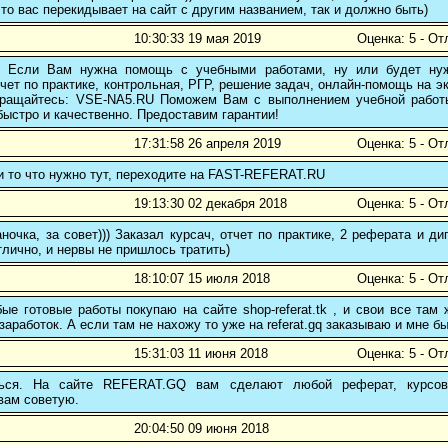
то вас перекидывает на сайт с другим названием, так и должно быть)
10:30:33 19 мая 2019
Оценка: 5 - От
! Если Вам нужна помощь с учебными работами, ну или будет нуж
чет по практике, контрольная, РГР, решение задач, онлайн-помощь на э
 обращайтесь: VSE-NA5.RU Поможем Вам с выполнением учебной работ
ыстро и качественно. Предоставим гарантии!
17:31:58 26 апреля 2019
Оценка: 5 - От
и то что нужно тут, переходите на FAST-REFERAT.RU
19:13:30 02 декабря 2018
Оценка: 5 - От
ночка, за совет))) Заказал курсач, отчет по практике, 2 реферата и
тлично, и нервы не пришлось тратить)
18:10:07 15 июля 2018
Оценка: 5 - От
е готовые работы покупаю на сайте shop-referat.tk , и свои все там
заработок. А если там не нахожу то уже на referat.gq заказываю и мне б
15:31:03 11 июня 2018
Оценка: 5 - От
ться. На сайте REFERAT.GQ вам сделают любой реферат, курсо
вам советую.
20:04:50 09 июня 2018