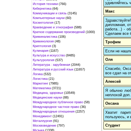
удивляйтесь ч
История техники
(766)
Кибернетика
(64)
Макс
Коммуникации и связь
(3145)
Компьютерные науки
(60)
Здравствуйте
Косметология
(17)
дипломная, от
Краеведение и этнография
(588)
работа...) -
Краткое содержание произведений
(1000)
Сделаем все б
Криминалистика
(106)
Криминология
(48)
Трофим
Криптология
(3)
Кулинария
(1167)
Если не нашл
Культура и искусство
(8485)
Оля
Культурология
(537)
Литература : зарубежная
(2044)
Спасибо, Окса
Литература и русский язык
(11657)
все сдал на о
Логика
(532)
Логистика
(21)
Алексей
Маркетинг
(7985)
Математика
(3721)
Я обычно любы
Медицина, здоровье
(10549)
неплохой доп.
Медицинские науки
(88)
Международное публичное право
(58)
Оксана
Международное частное право
(36)
Международные отношения
(2257)
Хватит пари
Менеджмент
(12491)
пользуюсь, и 
Металлургия
(91)
Студент
Москвоведение
(797)
Музыка
(1338)