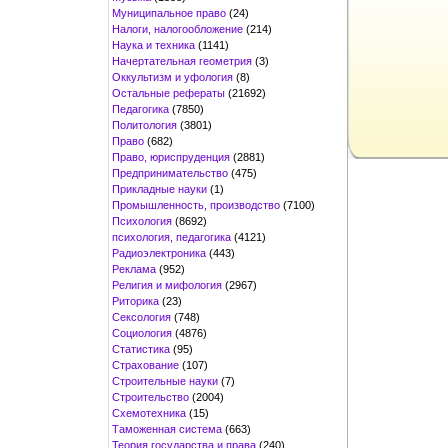
Муниципальное право
(24)
Налоги, налогообложение
(214)
Наука и техника
(1141)
Начертательная геометрия
(3)
Оккультизм и уфология
(8)
Остальные рефераты
(21692)
Педагогика
(7850)
Политология
(3801)
Право
(682)
Право, юриспруденция
(2881)
Предпринимательство
(475)
Прикладные науки
(1)
Промышленность, производство
(7100)
Психология
(8692)
психология, педагогика
(4121)
Радиоэлектроника
(443)
Реклама
(952)
Религия и мифология
(2967)
Риторика
(23)
Сексология
(748)
Социология
(4876)
Статистика
(95)
Страхование
(107)
Строительные науки
(7)
Строительство
(2004)
Схемотехника
(15)
Таможенная система
(663)
Теория государства и права
(240)