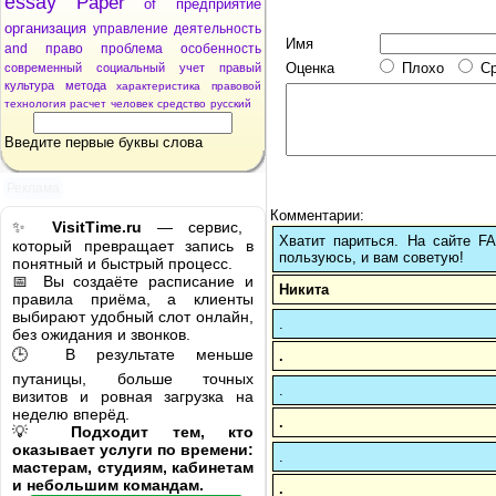
essay
Paper
of
предприятие
организация
управление
деятельность
Имя
and
право
проблема
особенность
Оценка
Плохо
С
современный
социальный
учет
правый
культура
метода
характеристика
правовой
технология
расчет
человек
средство
русский
Введите первые буквы слова
Реклама
Комментарии:
✨
VisitTime.ru
— сервис,
Хватит париться. На сайте 
который превращает запись в
пользуюсь, и вам советую!
понятный и быстрый процесс.
📅 Вы создаёте расписание и
Никита
правила приёма, а клиенты
выбирают удобный слот онлайн,
.
без ожидания и звонков.
🕒 В результате меньше
.
путаницы, больше точных
.
визитов и ровная загрузка на
неделю вперёд.
.
💡
Подходит тем, кто
оказывает услуги по времени:
.
мастерам, студиям, кабинетам
и небольшим командам.
.