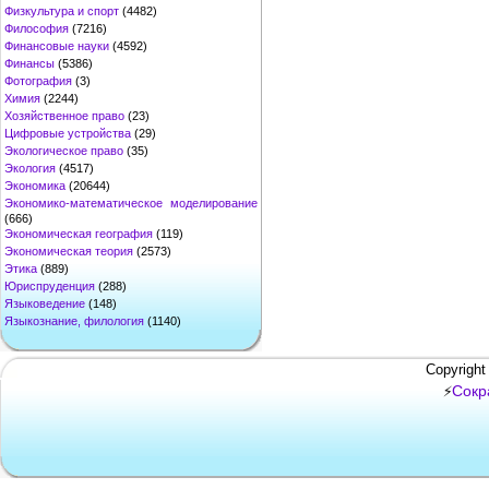
Физкультура и спорт
(4482)
Философия
(7216)
Финансовые науки
(4592)
Финансы
(5386)
Фотография
(3)
Химия
(2244)
Хозяйственное право
(23)
Цифровые устройства
(29)
Экологическое право
(35)
Экология
(4517)
Экономика
(20644)
Экономико-математическое моделирование
(666)
Экономическая география
(119)
Экономическая теория
(2573)
Этика
(889)
Юриспруденция
(288)
Языковедение
(148)
Языкознание, филология
(1140)
Copyright
Сокр
⚡