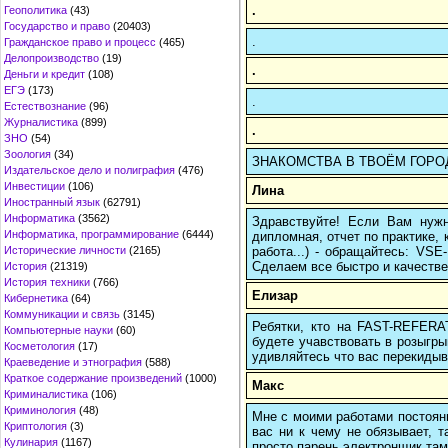
.
Геополитика
(43)
Государство и право
(20403)
.
Гражданское право и процесс
(465)
Делопроизводство
(19)
.
Деньги и кредит
(108)
ЕГЭ
(173)
.
Естествознание
(96)
Журналистика
(899)
.
ЗНО
(54)
Зоология
(34)
ЗНАКОМСТВА В ТВОЁМ ГОРОДЕ
Издательское дело и полиграфия
(476)
Инвестиции
(106)
Лина
Иностранный язык
(62791)
Информатика
(3562)
Здравствуйте! Если Вам нуж
Информатика, программирование
(6444)
дипломная, отчет по практике,
работа...) - обращайтесь: VS
Исторические личности
(2165)
Сделаем все быстро и качестве
История
(21319)
История техники
(766)
Елизар
Кибернетика
(64)
Коммуникации и связь
(3145)
Ребятки, кто на FAST-REFERAT
Компьютерные науки
(60)
будете учавствовать в розыгрыш
Косметология
(17)
удивляйтесь что вас перекидыва
Краеведение и этнография
(588)
Краткое содержание произведений
(1000)
Макс
Криминалистика
(106)
Криминология
(48)
Мне с моими работами постоян
Криптология
(3)
вас ни к чему не обязывает, 
Кулинария
(1167)
просто парень электронщик там 