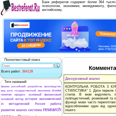
Банк рефератов содержит более 364 тыся
психологии, экономике, менеджменту, фило
английскому.
Полнотекстовый поиск
Коммента
Всего работ:
364139
Дискурсивный анализ
Теги названий
КОНТРОЛЬНА РОБОТА З КУР
форма
российский
разработка
производство
СТИЛІСТИКА" 1. Дати перелік т
основа
вид
роль
государственный
экономика
стилів. В мові виділяють п'
понятие
процесс
основный
финансовый
публіцистичний, розмовний та о
история
экономический
основной
метод
функції мови часто переплітают
работа
in
методический
Россия
відособленими один від одно
research
система
развитие
анализ
іншого.