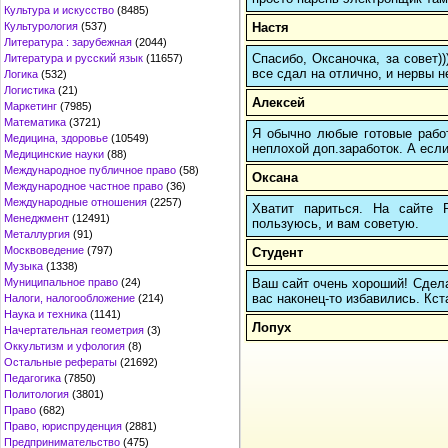
Культура и искусство
(8485)
Настя
Культурология
(537)
Литература : зарубежная
(2044)
Спасибо, Оксаночка, за совет)
Литература и русский язык
(11657)
все сдал на отлично, и нервы н
Логика
(532)
Логистика
(21)
Алексей
Маркетинг
(7985)
Математика
(3721)
Я обычно любые готовые работ
Медицина, здоровье
(10549)
неплохой доп.заработок. А если
Медицинские науки
(88)
Международное публичное право
(58)
Оксана
Международное частное право
(36)
Международные отношения
(2257)
Хватит париться. На сайте
Менеджмент
(12491)
пользуюсь, и вам советую.
Металлургия
(91)
Москвоведение
(797)
Студент
Музыка
(1338)
Ваш сайт очень хороший! Сдела
Муниципальное право
(24)
вас наконец-то избавились. Кста
Налоги, налогообложение
(214)
Наука и техника
(1141)
Лопух
Начертательная геометрия
(3)
Оккультизм и уфология
(8)
Остальные рефераты
(21692)
Педагогика
(7850)
Политология
(3801)
Право
(682)
Право, юриспруденция
(2881)
Предпринимательство
(475)