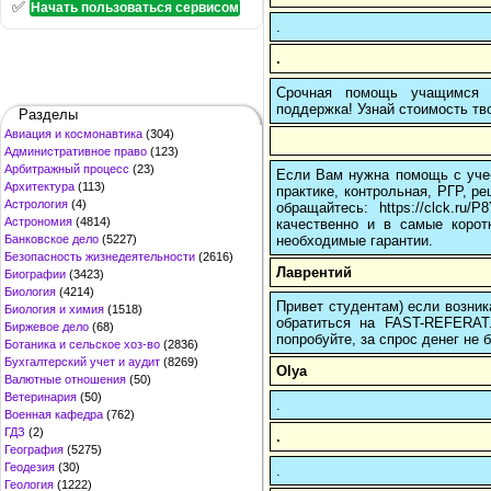
✅
Начать пользоваться сервисом
.
.
Срочная помощь учащимся в
поддержка! Узнай стоимость тво
Разделы
Авиация и космонавтика
(304)
Административное право
(123)
Арбитражный процесс
(23)
Если Вам нужна помощь с учеб
Архитектура
(113)
практике, контрольная, РГР, ре
Астрология
(4)
обращайтесь: https://clck.r
Астрономия
(4814)
качественно и в самые корот
необходимые гарантии.
Банковское дело
(5227)
Безопасность жизнедеятельности
(2616)
Лаврентий
Биографии
(3423)
Биология
(4214)
Привет студентам) если возник
Биология и химия
(1518)
обратиться на FAST-REFERAT
Биржевое дело
(68)
попробуйте, за спрос денег не б
Ботаника и сельское хоз-во
(2836)
Бухгалтерский учет и аудит
(8269)
Olya
Валютные отношения
(50)
Ветеринария
(50)
.
Военная кафедра
(762)
ГДЗ
(2)
.
География
(5275)
Геодезия
(30)
.
Геология
(1222)