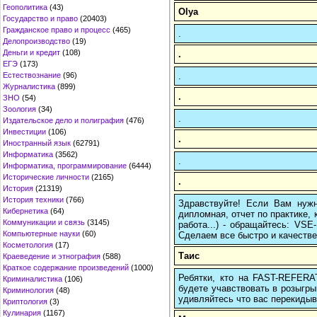
Геополитика
(43)
Olya
Государство и право
(20403)
Гражданское право и процесс
(465)
.
Делопроизводство
(19)
Деньги и кредит
(108)
.
ЕГЭ
(173)
.
Естествознание
(96)
Журналистика
(899)
.
ЗНО
(54)
Зоология
(34)
.
Издательское дело и полиграфия
(476)
Инвестиции
(106)
.
Иностранный язык
(62791)
Информатика
(3562)
.
Информатика, программирование
(6444)
Исторические личности
(2165)
.
История
(21319)
История техники
(766)
Здравствуйте! Если Вам нуж
Кибернетика
(64)
дипломная, отчет по практике,
Коммуникации и связь
(3145)
работа...) - обращайтесь: VS
Компьютерные науки
(60)
Сделаем все быстро и качестве
Косметология
(17)
Таис
Краеведение и этнография
(588)
Краткое содержание произведений
(1000)
Ребятки, кто на FAST-REFERAT
Криминалистика
(106)
будете учавствовать в розыгрыш
Криминология
(48)
удивляйтесь что вас перекидыва
Криптология
(3)
Кулинария
(1167)