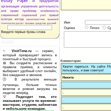
essay
Paper
of
предприятие
организация
управление
деятельность
and
право
проблема
особенность
современный
социальный
учет
правый
культура
метода
характеристика
правовой
Имя
технология
расчет
человек
средство
русский
Оценка
Плохо
С
Введите первые буквы слова
Реклама
✨
VisitTime.ru
— сервис,
который превращает запись в
понятный и быстрый процесс.
Комментарии:
📅 Вы создаёте расписание и
Хватит париться. На сайте 
правила приёма, а клиенты
пользуюсь, и вам советую!
выбирают удобный слот онлайн,
без ожидания и звонков.
Никита
🕒 В результате меньше
путаницы, больше точных
.
визитов и ровная загрузка на
.
неделю вперёд.
💡
Подходит тем, кто
.
оказывает услуги по времени:
мастерам, студиям, кабинетам
.
и небольшим командам.