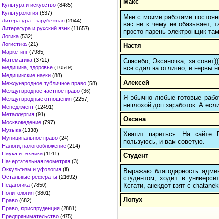
Макс
Культура и искусство
(8485)
Культурология
(537)
Мне с моими работами постоян
Литература : зарубежная
(2044)
вас ни к чему не обязывает, 
Литература и русский язык
(11657)
просто парень электронщик там 
Логика
(532)
Логистика
(21)
Настя
Маркетинг
(7985)
Математика
(3721)
Спасибо, Оксаночка, за совет)
все сдал на отлично, и нервы н
Медицина, здоровье
(10549)
Медицинские науки
(88)
Алексей
Международное публичное право
(58)
Международное частное право
(36)
Я обычно любые готовые работ
Международные отношения
(2257)
неплохой доп.заработок. А если
Менеджмент
(12491)
Металлургия
(91)
Оксана
Москвоведение
(797)
Музыка
(1338)
Хватит париться. На сайте
Муниципальное право
(24)
пользуюсь, и вам советую.
Налоги, налогообложение
(214)
Наука и техника
(1141)
Студент
Начертательная геометрия
(3)
Оккультизм и уфология
(8)
Выражаю благодарность админ
Остальные рефераты
(21692)
студентом, ходил в универси
Кстати, анекдот взят с chatanek
Педагогика
(7850)
Политология
(3801)
Лопух
Право
(682)
Право, юриспруденция
(2881)
Предпринимательство
(475)