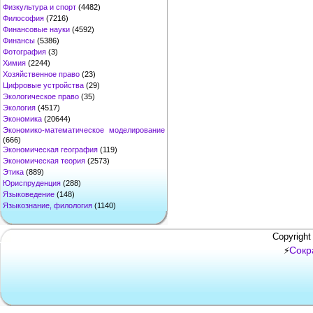
Физкультура и спорт
(4482)
Философия
(7216)
Финансовые науки
(4592)
Финансы
(5386)
Фотография
(3)
Химия
(2244)
Хозяйственное право
(23)
Цифровые устройства
(29)
Экологическое право
(35)
Экология
(4517)
Экономика
(20644)
Экономико-математическое моделирование
(666)
Экономическая география
(119)
Экономическая теория
(2573)
Этика
(889)
Юриспруденция
(288)
Языковедение
(148)
Языкознание, филология
(1140)
Copyright
Сокр
⚡