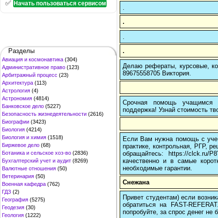
✅
Начать пользоваться сервисом
.
.
.
.
Разделы
Авиация и космонавтика
(304)
Делаю рефераты, курсовые, ко
Административное право
(123)
89675558705 Виктория.
Арбитражный процесс
(23)
Архитектура
(113)
Астрология
(4)
Астрономия
(4814)
Срочная помощь учащимся в
Банковское дело
(5227)
поддержка! Узнай стоимость тво
Безопасность жизнедеятельности
(2616)
Биографии
(3423)
Биология
(4214)
Биология и химия
(1518)
Если Вам нужна помощь с учеб
Биржевое дело
(68)
практике, контрольная, РГР, ре
обращайтесь: https://clck.r
Ботаника и сельское хоз-во
(2836)
качественно и в самые корот
Бухгалтерский учет и аудит
(8269)
необходимые гарантии.
Валютные отношения
(50)
Ветеринария
(50)
Снежана
Военная кафедра
(762)
ГДЗ
(2)
Привет студентам) если возник
География
(5275)
обратиться на FAST-REFERAT
Геодезия
(30)
попробуйте, за спрос денег не б
Геология
(1222)