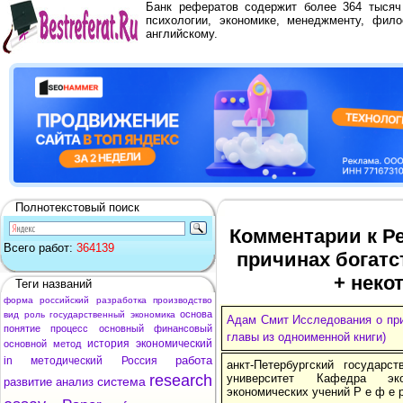
Банк рефератов содержит более 364 тыся
психологии, экономике, менеджменту, фило
английскому.
Полнотекстовый поиск
Комментарии к Р
Всего работ:
364139
причинах богатс
+ неко
Теги названий
форма
российский
разработка
производство
основа
вид
роль
государственный
экономика
Адам Смит Исследования о при
понятие
процесс
основный
финансовый
главы из одноименной книги)
история
экономический
основной
метод
работа
in
методический
Россия
анкт-Петербургский государст
research
университет Кафедра эко
система
развитие
анализ
экономических учений Р е ф е р