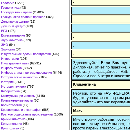
.
Геология
(1222)
Геополитика
(43)
.
Государство и право
(20403)
Гражданское право и процесс
(465)
.
Делопроизводство
(19)
Деньги и кредит
(108)
.
ЕГЭ
(173)
Естествознание
(96)
.
Журналистика
(899)
ЗНО
(54)
.
Зоология
(34)
.
Издательское дело и полиграфия
(476)
Инвестиции
(106)
Здравствуйте! Если Вам нуж
Иностранный язык
(62791)
дипломная, отчет по практике,
Информатика
(3562)
работа...) - обращайтесь: VS
Информатика, программирование
(6444)
Сделаем все быстро и качестве
Исторические личности
(2165)
История
(21319)
Климентина
История техники
(766)
Кибернетика
(64)
Ребятки, кто на FAST-REFERAT
Коммуникации и связь
(3145)
будете учавствовать в розыгрыш
Компьютерные науки
(60)
удивляйтесь что вас перекидыва
Косметология
(17)
Краеведение и этнография
(588)
Макс
Краткое содержание произведений
(1000)
Мне с моими работами постоян
Криминалистика
(106)
вас ни к чему не обязывает, 
Криминология
(48)
просто парень электронщик там 
Криптология
(3)