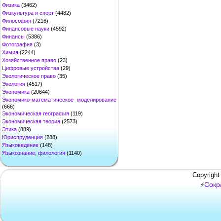
Физика
(3462)
Физкультура и спорт
(4482)
Философия
(7216)
Финансовые науки
(4592)
Финансы
(5386)
Фотография
(3)
Химия
(2244)
Хозяйственное право
(23)
Цифровые устройства
(29)
Экологическое право
(35)
Экология
(4517)
Экономика
(20644)
Экономико-математическое моделирование
(666)
Экономическая география
(119)
Экономическая теория
(2573)
Этика
(889)
Юриспруденция
(288)
Языковедение
(148)
Языкознание, филология
(1140)
Copyright
Сокр
⚡