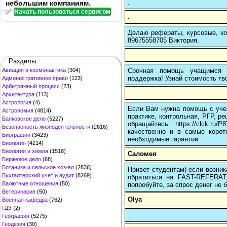
.
небольшим компаниям.
✅
Начать пользоваться сервисом
.
Делаю рефераты, курсовые, ко
89675558705 Виктория.
Разделы
Срочная помощь учащимся в
Авиация и космонавтика
(304)
поддержка! Узнай стоимость тво
Административное право
(123)
Арбитражный процесс
(23)
Архитектура
(113)
Астрология
(4)
Если Вам нужна помощь с учеб
Астрономия
(4814)
практике, контрольная, РГР, ре
Банковское дело
(5227)
обращайтесь: https://clck.r
Безопасность жизнедеятельности
(2616)
качественно и в самые корот
Биографии
(3423)
необходимые гарантии.
Биология
(4214)
Биология и химия
(1518)
Саломея
Биржевое дело
(68)
Ботаника и сельское хоз-во
(2836)
Привет студентам) если возник
Бухгалтерский учет и аудит
(8269)
обратиться на FAST-REFERAT
Валютные отношения
(50)
попробуйте, за спрос денег не б
Ветеринария
(50)
Olya
Военная кафедра
(762)
ГДЗ
(2)
.
География
(5275)
Геодезия
(30)