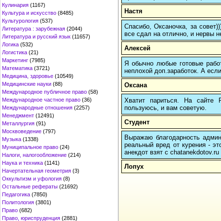
Кулинария
(1167)
Настя
Культура и искусство
(8485)
Культурология
(537)
Спасибо, Оксаночка, за совет)
Литература : зарубежная
(2044)
все сдал на отлично, и нервы н
Литература и русский язык
(11657)
Логика
(532)
Алексей
Логистика
(21)
Маркетинг
(7985)
Я обычно любые готовые работ
Математика
(3721)
неплохой доп.заработок. А если
Медицина, здоровье
(10549)
Медицинские науки
(88)
Оксана
Международное публичное право
(58)
Хватит париться. На сайте
Международное частное право
(36)
пользуюсь, и вам советую.
Международные отношения
(2257)
Менеджмент
(12491)
Студент
Металлургия
(91)
Москвоведение
(797)
Выражаю благодарность админи
Музыка
(1338)
реальный вред от курения - эт
Муниципальное право
(24)
анекдот взят с chatanekdotov.ru
Налоги, налогообложение
(214)
Наука и техника
(1141)
Лопух
Начертательная геометрия
(3)
Оккультизм и уфология
(8)
Остальные рефераты
(21692)
Педагогика
(7850)
Политология
(3801)
Право
(682)
Право, юриспруденция
(2881)