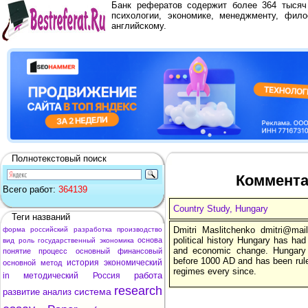
Банк рефератов содержит более 364 тыся
психологии, экономике, менеджменту, фило
английскому.
Полнотекстовый поиск
Комментар
Всего работ:
364139
Country Study, Hungary
Теги названий
Dmitri Maslitchenko dmitri@mai
форма
российский
разработка
производство
political history Hungary has had 
основа
вид
роль
государственный
экономика
and economic change. Hungary 
понятие
процесс
основный
финансовый
before 1000 AD and has been rule
история
экономический
основной
метод
regimes every since.
работа
in
методический
Россия
research
система
развитие
анализ