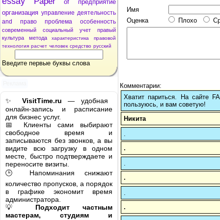
essay
Paper
of
предприятие
Имя
организация
управление
деятельность
Оценка
Плохо
С
and
право
проблема
особенность
современный
социальный
учет
правый
культура
метода
характеристика
правовой
технология
расчет
человек
средство
русский
Введите первые буквы слова
Реклама
Комментарии:
Хватит париться. На сайте 
✨
VisitTime.ru
— удобная
пользуюсь, и вам советую!
онлайн-запись и расписание
для бизнес услуг.
Никита
📅 Клиенты сами выбирают
свободное время и
.
записываются без звонков, а вы
.
видите всю загрузку в одном
месте, быстро подтверждаете и
.
переносите визиты.
🕒 Напоминания снижают
.
количество пропусков, а порядок
в графике экономит время
.
администратора.
.
💡
Подходит частным
мастерам, студиям и