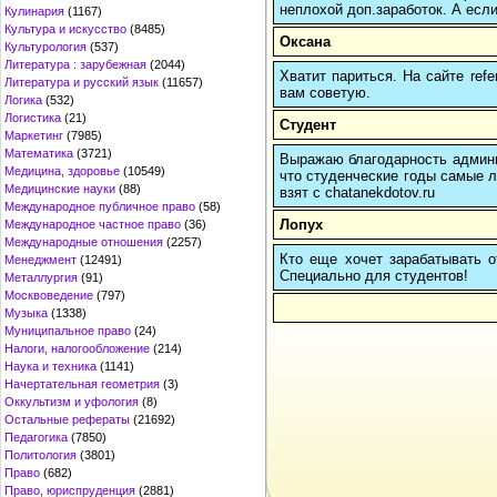
неплохой доп.заработок. А если
Кулинария
(1167)
Культура и искусство
(8485)
Оксана
Культурология
(537)
Литература : зарубежная
(2044)
Хватит париться. На сайте re
Литература и русский язык
(11657)
вам советую.
Логика
(532)
Логистика
(21)
Студент
Маркетинг
(7985)
Математика
(3721)
Выражаю благодарность админис
Медицина, здоровье
(10549)
что студенческие годы самые л
Медицинские науки
(88)
взят с chatanekdotov.ru
Международное публичное право
(58)
Лопух
Международное частное право
(36)
Международные отношения
(2257)
Кто еще хочет зарабатывать от
Менеджмент
(12491)
Cпециально для студентов!
Металлургия
(91)
Москвоведение
(797)
Музыка
(1338)
Муниципальное право
(24)
Налоги, налогообложение
(214)
Наука и техника
(1141)
Начертательная геометрия
(3)
Оккультизм и уфология
(8)
Остальные рефераты
(21692)
Педагогика
(7850)
Политология
(3801)
Право
(682)
Право, юриспруденция
(2881)