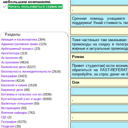
.
небольшим компаниям.
✅
Начать пользоваться сервисом
.
Срочная помощь учащимся в
поддержка! Узнай стоимость тво
Разделы
Тоже частенько там заказываю 
Авиация и космонавтика
(304)
промокоды на скидку в телегр
Административное право
(123)
жирные и актуальные промокоды
Арбитражный процесс
(23)
Архитектура
(113)
Роман
Астрология
(4)
Астрономия
(4814)
Привет студентам) если возник
Банковское дело
(5227)
обратиться на FAST-REFERAT
Безопасность жизнедеятельности
(2616)
попробуйте, за спрос денег не б
Биографии
(3423)
Биология
(4214)
Оля
Биология и химия
(1518)
Биржевое дело
(68)
.
Ботаника и сельское хоз-во
(2836)
Бухгалтерский учет и аудит
(8269)
.
Валютные отношения
(50)
.
Ветеринария
(50)
Военная кафедра
(762)
.
ГДЗ
(2)
География
(5275)
.
Геодезия
(30)