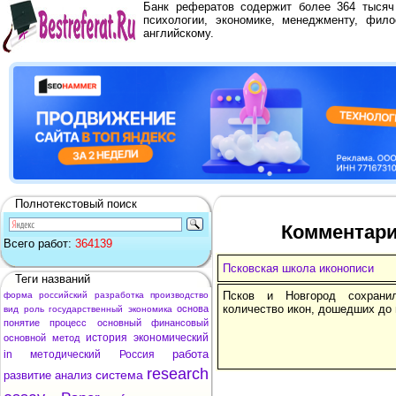
Банк рефератов содержит более 364 тыся
психологии, экономике, менеджменту, фило
английскому.
Полнотекстовый поиск
Комментари
Всего работ:
364139
Псковская школа иконописи
Теги названий
Псков и Новгород сохрани
форма
российский
разработка
производство
количество икон, дошедших до 
основа
вид
роль
государственный
экономика
понятие
процесс
основный
финансовый
история
экономический
основной
метод
работа
in
методический
Россия
research
система
развитие
анализ