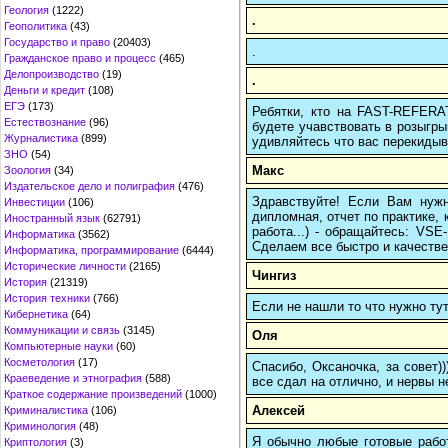
Геология
(1222)
.
Геополитика
(43)
Государство и право
(20403)
.
Гражданское право и процесс
(465)
Делопроизводство
(19)
.
Деньги и кредит
(108)
ЕГЭ
(173)
Ребятки, кто на FAST-REFERAT
Естествознание
(96)
будете учавствовать в розыгрыш
Журналистика
(899)
удивляйтесь что вас перекидыва
ЗНО
(54)
Макс
Зоология
(34)
Издательское дело и полиграфия
(476)
Здравствуйте! Если Вам нуж
Инвестиции
(106)
дипломная, отчет по практике,
Иностранный язык
(62791)
работа...) - обращайтесь: VS
Информатика
(3562)
Сделаем все быстро и качестве
Информатика, программирование
(6444)
Исторические личности
(2165)
Чингиз
История
(21319)
История техники
(766)
Если не нашли то что нужно т
Кибернетика
(64)
Коммуникации и связь
(3145)
Оля
Компьютерные науки
(60)
Косметология
(17)
Спасибо, Оксаночка, за совет)
Краеведение и этнография
(588)
все сдал на отлично, и нервы н
Краткое содержание произведений
(1000)
Алексей
Криминалистика
(106)
Криминология
(48)
Я обычно любые готовые работ
Криптология
(3)