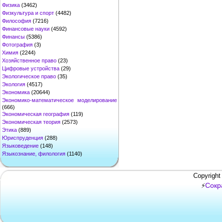
Физика
(3462)
Физкультура и спорт
(4482)
Философия
(7216)
Финансовые науки
(4592)
Финансы
(5386)
Фотография
(3)
Химия
(2244)
Хозяйственное право
(23)
Цифровые устройства
(29)
Экологическое право
(35)
Экология
(4517)
Экономика
(20644)
Экономико-математическое моделирование
(666)
Экономическая география
(119)
Экономическая теория
(2573)
Этика
(889)
Юриспруденция
(288)
Языковедение
(148)
Языкознание, филология
(1140)
Copyright
Сокр
⚡