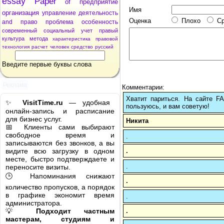
essay
Paper
of
предприятие
Имя
организация
управление
деятельность
Оценка
Плохо
С
and
право
проблема
особенность
современный
социальный
учет
правый
культура
метода
характеристика
правовой
технология
расчет
человек
средство
русский
Введите первые буквы слова
Реклама
Комментарии:
Хватит париться. На сайте 
✨
VisitTime.ru
— удобная
пользуюсь, и вам советую!
онлайн-запись и расписание
для бизнес услуг.
Никита
📅 Клиенты сами выбирают
свободное время и
.
записываются без звонков, а вы
.
видите всю загрузку в одном
месте, быстро подтверждаете и
.
переносите визиты.
🕒 Напоминания снижают
.
количество пропусков, а порядок
в графике экономит время
.
администратора.
.
💡
Подходит частным
мастерам, студиям и