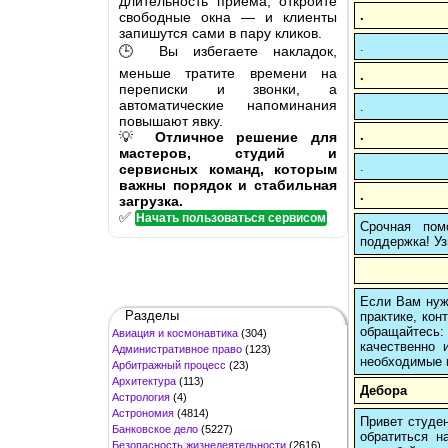
длительность приёма, откройте
.
свободные окна — и клиенты
запишутся сами в пару кликов.
.
🕒 Вы избегаете накладок,
меньше тратите времени на
.
переписки и звонки, а
автоматические напоминания
.
повышают явку.
.
💡
Отличное решение для
мастеров, студий и
.
сервисных команд, которым
важны порядок и стабильная
.
загрузка.
✅
Начать пользоваться сервисом
Срочная пом
поддержка! Уз
Если Вам нуж
Разделы
практике, кон
обращайтесь:
Авиация и космонавтика
(304)
качественно 
Административное право
(123)
необходимые 
Арбитражный процесс
(23)
Архитектура
(113)
Дебора
Астрология
(4)
Астрономия
(4814)
Привет студен
Банковское дело
(5227)
обратиться н
Безопасность жизнедеятельности
(2616)