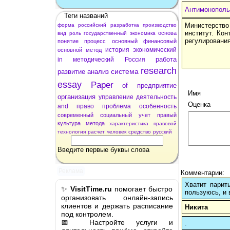
Антимонополь
Теги названий
Министерство
форма
российский
разработка
производство
институт. Ко
основа
вид
роль
государственный
экономика
регулирования
понятие
процесс
основный
финансовый
история
экономический
основной
метод
работа
in
методический
Россия
research
система
развитие
анализ
essay
Paper
of
предприятие
Имя
организация
управление
деятельность
Оценка
and
право
проблема
особенность
современный
социальный
учет
правый
культура
метода
характеристика
правовой
технология
расчет
человек
средство
русский
Введите первые буквы слова
Реклама
Комментарии:
Хватит парит
✨
VisitTime.ru
помогает быстро
пользуюсь, и 
организовать онлайн-запись
клиентов и держать расписание
Никита
под контролем.
📅 Настройте услуги и
.