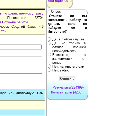
Благодарности
Опрос
ы по хозяйственному праву
Станете ли вы
т Просмотров: 22704
заказывать работу за
4
Похожие работы
деньги, если не
ловек Средний балл: 4.6
найдете ее в
чать
Интернете?
Да, в любом случае.
Да, но только в
случае крайней
необходимости.
Возможно, в
зависимости от
цены.
Нет, напишу его сам.
Нет, забью.
Результаты(294399)
Комментарии (4230)
овую или дипломную. Сам