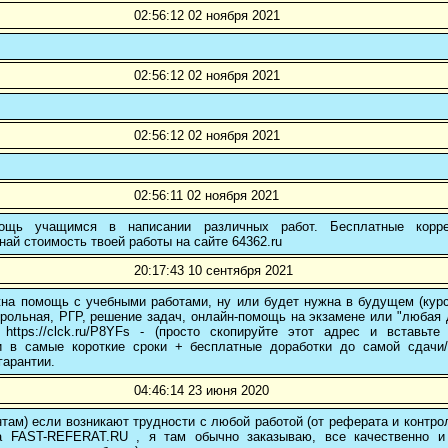
02:56:12 02 ноября 2021
02:56:12 02 ноября 2021
02:56:12 02 ноября 2021
02:56:11 02 ноября 2021
ощь учащимся в написании различных работ. Бесплатные коррек
най стоимость твоей работы на сайте 64362.ru
20:17:43 10 сентября 2021
на помощь с учебными работами, ну или будет нужна в будущем (курс
трольная, РГР, решение задач, онлайн-помощь на экзамене или "любая др
 https://clck.ru/P8YFs - (просто скопируйте этот адрес и вставьт
и в самые короткие сроки + бесплатные доработки до самой сдачи
гарантии.
04:46:14 23 июня 2020
там) если возникают трудности с любой работой (от реферата и контр
а FAST-REFERAT.RU , я там обычно заказываю, все качественно и