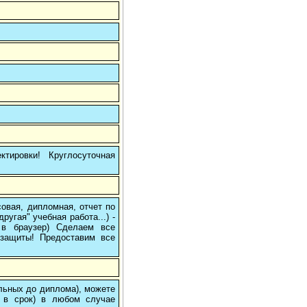
тировки! Круглосуточная
овая, дипломная, отчет по
угая" учебная работа...) -
е в браузер) Сделаем все
/защиты! Предоставим все
ольных до диплома), можете
 в срок) в любом случае