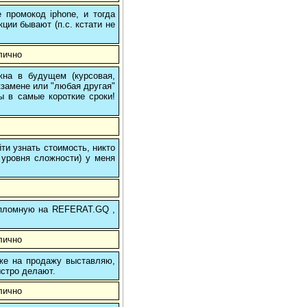
 промокод iphone, и тогда
кции бывают (п.с. кстати не
лично
на в будущем (курсовая,
кзамене или "любая другая"
ы в самые короткие сроки!
и узнать стоимость, никто
 уровня сложности) у меня
 дипломную на REFERAT.GQ ,
лично
 же на продажу выставляю,
ыстро делают.
лично