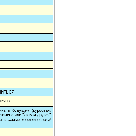
МИТЬСЯ!
лично
на в будущем (курсовая,
кзамене или "любая другая"
ы в самые короткие сроки!