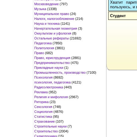
Хватит пари
Москвоведение
(797)
пользуюсь, и 
Музыка
(1338)
Муниципальное право
(24)
Студент
Налоги, налогообложение
(214)
Наука и техника
(1141)
Начертательная геометрия
(3)
Оккультизм и уфология
(8)
Остальные рефераты
(21692)
Педагогика
(7850)
Политология
(3801)
Право
(682)
Право, юриспруденция
(2881)
Предпринимательство
(475)
Прикладные науки
(1)
Промышленность, производство
(7100)
Психология
(8692)
психология, педагогика
(4121)
Радиоэлектроника
(443)
Реклама
(952)
Религия и мифология
(2967)
Риторика
(23)
Сексология
(748)
Социология
(4876)
Статистика
(95)
Страхование
(107)
Строительные науки
(7)
Строительство
(2004)
Схемотехника
(15)