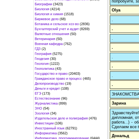
попробуйте, з
Биографии
(3423)
Биология
(4214)
Olya
Биология и химия
(1518)
Биржевое дело
(68)
.
Ботаника и сельское хоз-во
(2836)
.
Бухгалтерский учет и аудит
(8269)
Валютные отношения
(50)
.
Ветеринария
(50)
Военная кафедра
(762)
.
ГДЗ
(2)
География
(5275)
.
Геодезия
(30)
Геология
(1222)
.
Геополитика
(43)
Государство и право
(20403)
.
Гражданское право и процесс
(465)
Делопроизводство
(19)
.
Деньги и кредит
(108)
ЕГЭ
(173)
ЗНАКОМСТВА 
Естествознание
(96)
Зарина
Журналистика
(899)
ЗНО
(54)
Здравствуйте
Зоология
(34)
дипломная, от
Издательское дело и полиграфия
(476)
работа...) -
Инвестиции
(106)
Сделаем все б
Иностранный язык
(62791)
Информатика
(3562)
Дональд
Информатика, программирование
(6444)