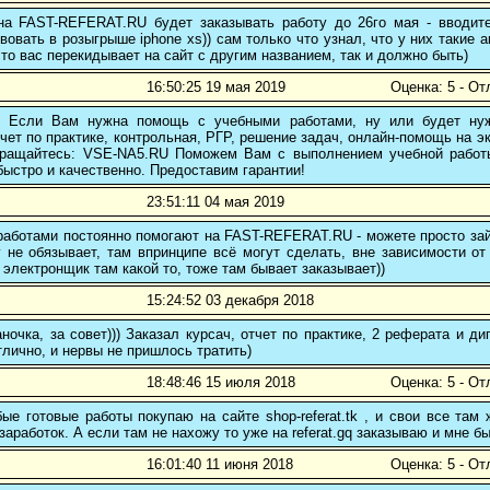
 на FAST-REFERAT.RU будет заказывать работу до 26го мая - вводите
вовать в розыгрыше iphone xs)) сам только что узнал, что у них такие а
то вас перекидывает на сайт с другим названием, так и должно быть)
16:50:25 19 мая 2019
Оценка: 5 - От
! Если Вам нужна помощь с учебными работами, ну или будет нуж
чет по практике, контрольная, РГР, решение задач, онлайн-помощь на э
 обращайтесь: VSE-NA5.RU Поможем Вам с выполнением учебной работ
ыстро и качественно. Предоставим гарантии!
23:51:11 04 мая 2019
аботами постоянно помогают на FAST-REFERAT.RU - можете просто зайт
 не обязывает, там впринципе всё могут сделать, вне зависимости от
 электронщик там какой то, тоже там бывает заказывает))
15:24:52 03 декабря 2018
ночка, за совет))) Заказал курсач, отчет по практике, 2 реферата и
тлично, и нервы не пришлось тратить)
18:48:46 15 июля 2018
Оценка: 5 - От
е готовые работы покупаю на сайте shop-referat.tk , и свои все там
заработок. А если там не нахожу то уже на referat.gq заказываю и мне б
16:01:40 11 июня 2018
Оценка: 5 - От