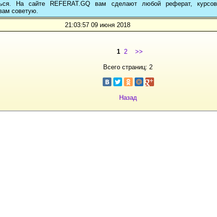
ться. На сайте REFERAT.GQ вам сделают любой реферат, курсо
вам советую.
21:03:57 09 июня 2018
1
2
>>
Всего страниц: 2
Назад