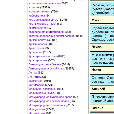
Исторические личности
(2165)
Ребятки, кто
История
(21319)
будете учавст
История техники
(766)
удивляйтесь ч
Кибернетика
(64)
Коммуникации и связь
(3145)
Макс
Компьютерные науки
(60)
Косметология
(17)
Здравствуйте
дипломная, от
Краеведение и этнография
(588)
работа...) -
Краткое содержание произведений
(1000)
Сделаем все б
Криминалистика
(106)
Криминология
(48)
Лейла
Криптология
(3)
Кулинария
(1167)
Мне с моими р
Культура и искусство
(8485)
вас ни к чему
Культурология
(537)
просто парень
Литература : зарубежная
(2044)
Литература и русский язык
(11657)
Настя
Логика
(532)
Логистика
(21)
Спасибо, Окса
Маркетинг
(7985)
все сдал на о
Математика
(3721)
Алексей
Медицина, здоровье
(10549)
Медицинские науки
(88)
Я обычно любы
Международное публичное право
(58)
неплохой доп.
Международное частное право
(36)
Международные отношения
(2257)
Оксана
Менеджмент
(12491)
Металлургия
(91)