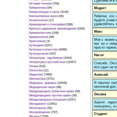
Сделаем все б
История техники
(766)
Кибернетика
(64)
Модест
Коммуникации и связь
(3145)
Ребятки, кто
Компьютерные науки
(60)
будете учавст
Косметология
(17)
удивляйтесь ч
Краеведение и этнография
(588)
Краткое содержание произведений
(1000)
Макс
Криминалистика
(106)
Криминология
(48)
Мне с моими р
Криптология
(3)
вас ни к чему
Кулинария
(1167)
просто парень
Культура и искусство
(8485)
Культурология
(537)
Настя
Литература : зарубежная
(2044)
Литература и русский язык
(11657)
Спасибо, Окса
Логика
(532)
все сдал на о
Логистика
(21)
Алексей
Маркетинг
(7985)
Математика
(3721)
Я обычно любы
Медицина, здоровье
(10549)
неплохой доп.
Медицинские науки
(88)
Международное публичное право
(58)
Оксана
Международное частное право
(36)
Международные отношения
(2257)
Хватит пари
Менеджмент
(12491)
пользуюсь, и 
Металлургия
(91)
Москвоведение
(797)
Студент
Музыка
(1338)