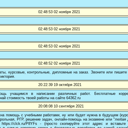
02:48:53 02 ноября 2021
02:48:53 02 ноября 2021
02:48:53 02 ноября 2021
02:48:52 02 ноября 2021
ты, курсовые, контрольные, дипломные на заказ. Звоните или пишите 
иктория.
20:22:39 19 октября 2021
ощь учащимся в написании различных работ. Бесплатные коррек
най стоимость твоей работы на сайте 64362.ru
20:08:08 10 сентября 2021
на помощь с учебными работами, ну или будет нужна в будущем (курс
трольная, РГР, решение задач, онлайн-помощь на экзамене или "любая др
 https://clck.ru/P8YFs - (просто скопируйте этот адрес и вставьт
и в самые короткие сроки + бесплатные доработки до самой сдачи