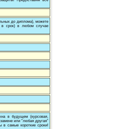
ольных до диплома), можете
 в срок) в любом случае
на в будущем (курсовая,
кзамене или "любая другая"
ы в самые короткие сроки!