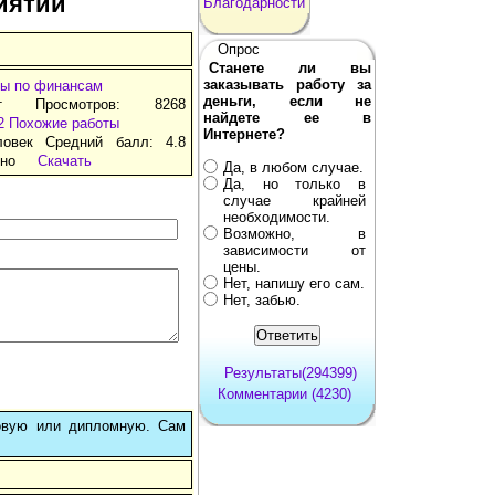
иятий
Благодарности
Опрос
Станете ли вы
заказывать работу за
ы по финансам
деньги, если не
т Просмотров: 8268
найдете ее в
2
Похожие работы
Интернете?
ловек Средний балл: 4.8
тно
Скачать
Да, в любом случае.
Да, но только в
случае крайней
необходимости.
Возможно, в
зависимости от
цены.
Нет, напишу его сам.
Нет, забью.
Результаты(294399)
Комментарии (4230)
овую или дипломную. Сам