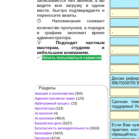
записываются без звонков, а вы
.
видите всю загрузку в одном
месте, быстро подтверждаете и
.
переносите визиты.
🕒 Напоминания снижают
.
количество пропусков, а порядок
.
в графике экономит время
администратора.
.
💡
Подходит частным
мастерам, студиям и
.
небольшим компаниям.
✅
Начать пользоваться сервисом
.
.
Делаю рефера
89675558705 В
Разделы
Авиация и космонавтика
(304)
Административное право
(123)
Срочная пом
Арбитражный процесс
(23)
поддержка! Уз
Архитектура
(113)
Астрология
(4)
Астрономия
(4814)
Банковское дело
(5227)
Если Вам нуж
Безопасность жизнедеятельности
(2616)
практике, кон
Биографии
(3423)
обращайтесь:
Биология
(4214)
качественно 