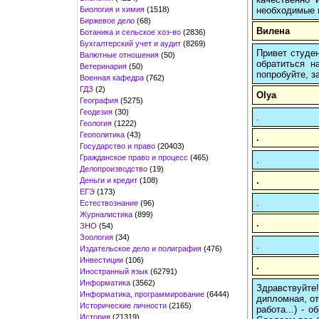
Биология и химия
(1518)
необходимые 
Биржевое дело
(68)
Вилена
Ботаника и сельское хоз-во
(2836)
Бухгалтерский учет и аудит
(8269)
Привет студен
Валютные отношения
(50)
обратиться н
Ветеринария
(50)
попробуйте, з
Военная кафедра
(762)
ГДЗ
(2)
Olya
География
(5275)
Геодезия
(30)
.
Геология
(1222)
Геополитика
(43)
.
Государство и право
(20403)
Гражданское право и процесс
(465)
.
Делопроизводство
(19)
.
Деньги и кредит
(108)
ЕГЭ
(173)
.
Естествознание
(96)
Журналистика
(899)
.
ЗНО
(54)
Зоология
(34)
.
Издательское дело и полиграфия
(476)
Инвестиции
(106)
.
Иностранный язык
(62791)
Информатика
(3562)
Здравствуйте
Информатика, программирование
(6444)
дипломная, от
Исторические личности
(2165)
работа...) -
История
(21319)