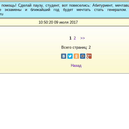
 помощь! Сделай паузу, студент, вот повеселись: Абитуриент, мечтав
ые экзамены и ближайший год будет мечтать стать генералом. 
ru
10:50:20 09 июля 2017
1
2
>>
Всего страниц: 2
Назад