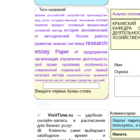
Теги названий
Анализ платеж
форма
российский
разработка
производство
основа
вид
роль
государственный
экономика
КРЫМСКИЙ 
понятие
процесс
основный
финансовый
КАФЕДРА 
история
экономический
основной
метод
ДЕЯТЕЛЬН
работа
in
методический
Россия
ХОЗЯЙСТВЕН
research
система
развитие
анализ
essay
Paper
of
предприятие
организация
управление
деятельность
and
право
проблема
особенность
Имя
современный
социальный
учет
правый
Оценка
культура
метода
характеристика
правовой
технология
расчет
человек
средство
русский
Введите первые буквы слова
Реклама
Комментарии:
✨
VisitTime.ru
— удобная
онлайн-запись и расписание
Хватит парит
для бизнес услуг.
пользуюсь, и 
📅 Клиенты сами выбирают
Никита
свободное время и