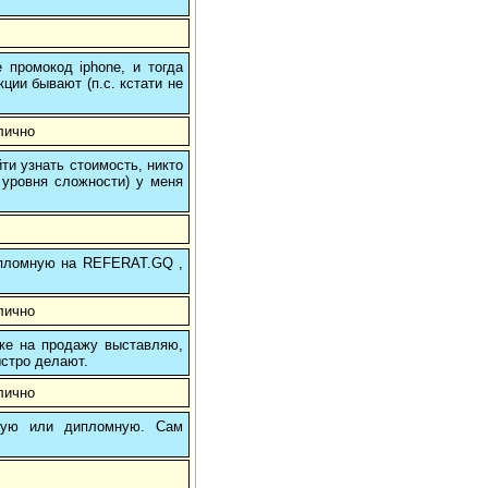
 промокод iphone, и тогда
кции бывают (п.с. кстати не
лично
и узнать стоимость, никто
 уровня сложности) у меня
 дипломную на REFERAT.GQ ,
лично
 же на продажу выставляю,
ыстро делают.
лично
вую или дипломную. Сам