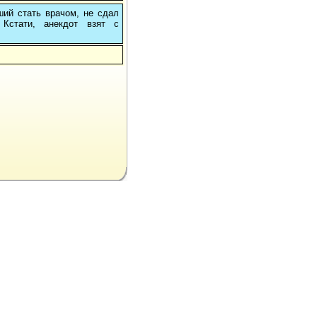
ший стать врачом, не сдал
Кстати, анекдот взят с