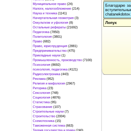
Муниципальное право
(24)
Благодарю за
Налоги, налогообложение
(214)
вступительн
Наука и техника
(1141)
chatanekdotov.
Начертательная геометрия
(3)
Лопух
Оккультизм и уфология
(8)
Остальные рефераты
(21692)
Педагогика
(7850)
Политология
(3801)
Право
(682)
Право, юриспруденция
(2881)
Предпринимательство
(475)
Прикладные науки
(1)
Промышленность, производство
(7100)
Психология
(8692)
психология, педагогика
(4121)
Радиоэлектроника
(443)
Реклама
(952)
Религия и мифология
(2967)
Риторика
(23)
Сексология
(748)
Социология
(4876)
Статистика
(95)
Страхование
(107)
Строительные науки
(7)
Строительство
(2004)
Схемотехника
(15)
Таможенная система
(663)
Теория государства и права
(240)