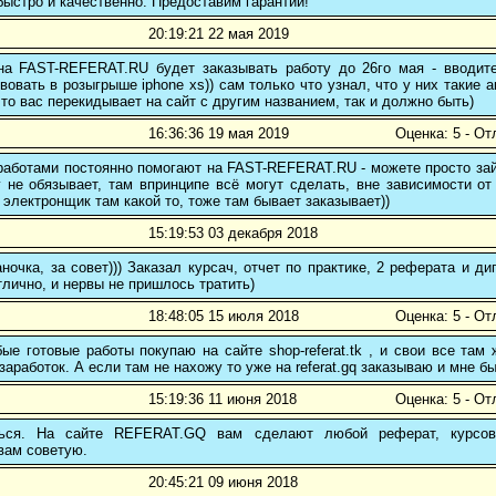
ыстро и качественно. Предоставим гарантии!
20:19:21 22 мая 2019
 на FAST-REFERAT.RU будет заказывать работу до 26го мая - вводите
вовать в розыгрыше iphone xs)) сам только что узнал, что у них такие а
то вас перекидывает на сайт с другим названием, так и должно быть)
16:36:36 19 мая 2019
Оценка: 5 - От
аботами постоянно помогают на FAST-REFERAT.RU - можете просто зайт
 не обязывает, там впринципе всё могут сделать, вне зависимости от
 электронщик там какой то, тоже там бывает заказывает))
15:19:53 03 декабря 2018
ночка, за совет))) Заказал курсач, отчет по практике, 2 реферата и
тлично, и нервы не пришлось тратить)
18:48:05 15 июля 2018
Оценка: 5 - От
е готовые работы покупаю на сайте shop-referat.tk , и свои все там
заработок. А если там не нахожу то уже на referat.gq заказываю и мне б
15:19:36 11 июня 2018
Оценка: 5 - От
ться. На сайте REFERAT.GQ вам сделают любой реферат, курсо
вам советую.
20:45:21 09 июня 2018