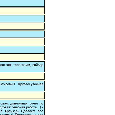
вотсап, телеграмм, вайбер
тировки! Круглосуточная
овая, дипломная, отчет по
угая" учебная работа...) -
е в браузер) Сделаем все
/защиты! Предоставим все