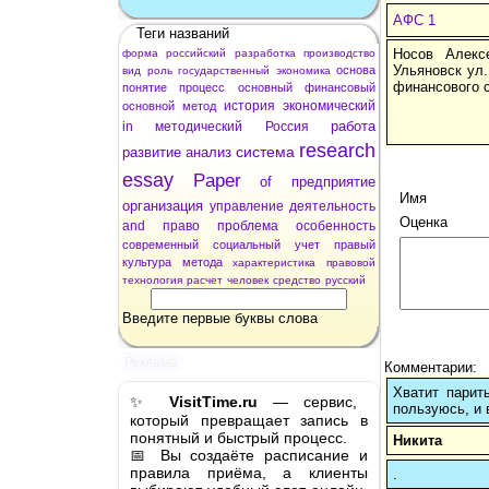
АФС 1
Теги названий
Носов Алекс
форма
российский
разработка
производство
Ульяновск ул.
основа
вид
роль
государственный
экономика
финансового 
понятие
процесс
основный
финансовый
история
экономический
основной
метод
работа
in
методический
Россия
research
система
развитие
анализ
essay
Paper
of
предприятие
Имя
организация
управление
деятельность
Оценка
and
право
проблема
особенность
современный
социальный
учет
правый
культура
метода
характеристика
правовой
технология
расчет
человек
средство
русский
Введите первые буквы слова
Реклама
Комментарии:
Хватит парит
✨
VisitTime.ru
— сервис,
пользуюсь, и 
который превращает запись в
понятный и быстрый процесс.
Никита
📅 Вы создаёте расписание и
правила приёма, а клиенты
.