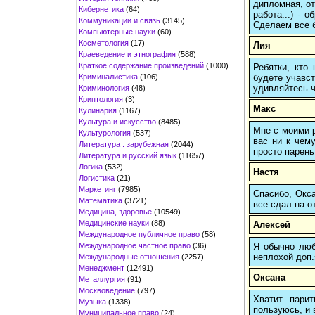
дипломная, от
Кибернетика
(64)
работа...) -
Коммуникации и связь
(3145)
Сделаем все б
Компьютерные науки
(60)
Косметология
(17)
Лия
Краеведение и этнография
(588)
Краткое содержание произведений
(1000)
Ребятки, кто
Криминалистика
(106)
будете учавст
удивляйтесь ч
Криминология
(48)
Криптология
(3)
Макс
Кулинария
(1167)
Культура и искусство
(8485)
Мне с моими р
Культурология
(537)
вас ни к чему
Литература : зарубежная
(2044)
просто парень
Литература и русский язык
(11657)
Логика
(532)
Настя
Логистика
(21)
Маркетинг
(7985)
Спасибо, Окса
Математика
(3721)
все сдал на о
Медицина, здоровье
(10549)
Медицинские науки
(88)
Алексей
Международное публичное право
(58)
Международное частное право
(36)
Я обычно любы
неплохой доп.
Международные отношения
(2257)
Менеджмент
(12491)
Оксана
Металлургия
(91)
Москвоведение
(797)
Хватит пари
Музыка
(1338)
пользуюсь, и 
Муниципальное право
(24)