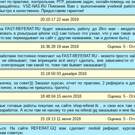
чет по практике, контрольная, РГР, решение задач, онлайн-помощь на э
 обращайтесь: VSE-NA5.RU Поможем Вам с выполнением учебной работ
ыстро и качественно. Предоставим гарантии!
20:10:17 22 мая 2019
 на FAST-REFERAT.RU будет заказывать работу до 26го мая - вводите
вовать в розыгрыше iphone xs)) сам только что узнал, что у них такие а
то вас перекидывает на сайт с другим названием, так и должно быть)
16:36:28 19 мая 2019
Оценка: 5 - От
аботами постоянно помогают на FAST-REFERAT.RU - можете просто зайт
 не обязывает, там впринципе всё могут сделать, вне зависимости от
 электронщик там какой то, тоже там бывает заказывает))
15:19:50 03 декабря 2018
ночка, за совет))) Заказал курсач, отчет по практике, 2 реферата и
тлично, и нервы не пришлось тратить)
18:48:04 15 июля 2018
Оценка: 5 - От
е готовые работы покупаю на сайте shop-referat.tk , и свои все там
заработок. А если там не нахожу то уже на referat.gq заказываю и мне б
15:19:13 11 июня 2018
Оценка: 5 - От
ться. На сайте REFERAT.GQ вам сделают любой реферат, курсо
вам советую.