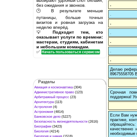
выбирают удобный слот онлайн,
.
без ожидания и звонков.
🕒 В результате меньше
.
путаницы, больше точных
визитов и ровная загрузка на
.
неделю вперёд.
💡
Подходит тем, кто
.
оказывает услуги по времени:
.
мастерам, студиям, кабинетам
и небольшим командам.
.
✅
Начать пользоваться сервисом
.
Делаю рефера
89675558705 В
Разделы
Авиация и космонавтика
(304)
Срочная пом
Административное право
(123)
поддержка! Уз
Арбитражный процесс
(23)
Архитектура
(113)
Астрология
(4)
Астрономия
(4814)
Если Вам нуж
Банковское дело
(5227)
практике, кон
Безопасность жизнедеятельности
(2616)
обращайтесь:
Биографии
(3423)
качественно 
Биология
(4214)
необходимые 
Биология и химия
(1518)