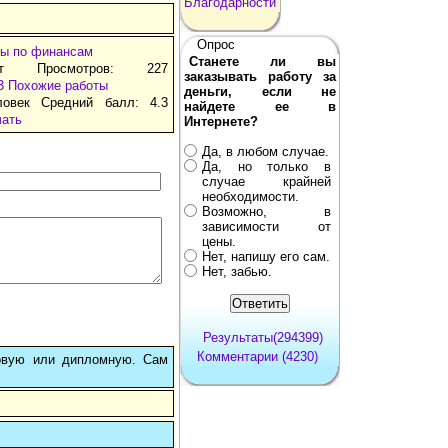
Благодарности
Опрос
ы по финансам
Станете ли вы
ат Просмотров: 227
заказывать работу за
3
Похожие работы
деньги, если не
ловек Средний балл: 4.3
найдете ее в
чать
Интернете?
Да, в любом случае.
Да, но только в
случае крайней
необходимости.
Возможно, в
зависимости от
цены.
Нет, напишу его сам.
Нет, забью.
Результаты(294399)
Комментарии (4230)
овую или дипломную. Сам