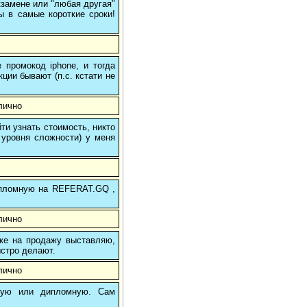
кзамене или "любая другая"
ы в самые короткие сроки!
 промокод iphone, и тогда
кции бывают (п.с. кстати не
лично
и узнать стоимость, никто
 уровня сложности) у меня
 дипломную на REFERAT.GQ ,
лично
 же на продажу выставляю,
ыстро делают.
лично
вую или дипломную. Сам