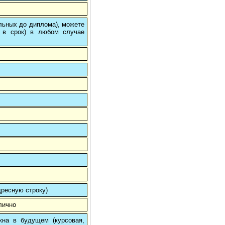
ольных до диплома), можете
 в срок) в любом случае
ресную строку)
лично
на в будущем (курсовая,