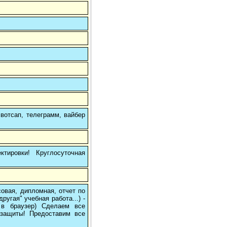
вотсап, телеграмм, вайбер
тировки! Круглосуточная
овая, дипломная, отчет по
угая" учебная работа...) -
е в браузер) Сделаем все
/защиты! Предоставим все