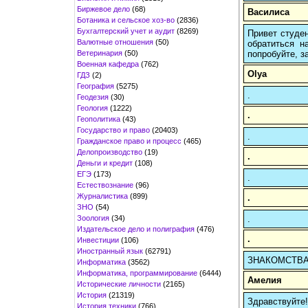
Биржевое дело
(68)
Василиса
Ботаника и сельское хоз-во
(2836)
Бухгалтерский учет и аудит
(8269)
Привет студен
Валютные отношения
(50)
обратиться н
Ветеринария
(50)
попробуйте, з
Военная кафедра
(762)
Olya
ГДЗ
(2)
География
(5275)
.
Геодезия
(30)
Геология
(1222)
.
Геополитика
(43)
Государство и право
(20403)
.
Гражданское право и процесс
(465)
Делопроизводство
(19)
.
Деньги и кредит
(108)
ЕГЭ
(173)
.
Естествознание
(96)
Журналистика
(899)
.
ЗНО
(54)
Зоология
(34)
.
Издательское дело и полиграфия
(476)
.
Инвестиции
(106)
Иностранный язык
(62791)
ЗНАКОМСТВА В
Информатика
(3562)
Информатика, программирование
(6444)
Амелия
Исторические личности
(2165)
История
(21319)
Здравствуйте
История техники
(766)