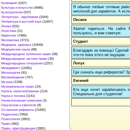
Кулинария
(1167)
Я обычно любые готовые работ
Культура и искусство
(8485)
неплохой доп.заработок. А если
Культурология
(537)
Литература : зарубежная
(2044)
Оксана
Литература и русский язык
(11657)
Логика
(532)
Хватит париться. На сайте
Логистика
(21)
пользуюсь, и вам советую.
Маркетинг
(7985)
Математика
(3721)
Студент
Медицина, здоровье
(10549)
Медицинские науки
(88)
Благодарю за помощь! Сделай па
Международное публичное право
(58)
что-то пока этого не ощущаю. -
Международное частное право
(36)
Лопух
Международные отношения
(2257)
Менеджмент
(12491)
Где скачать еще рефератов? Зде
Металлургия
(91)
Москвоведение
(797)
Евгений
Музыка
(1338)
Муниципальное право
(24)
Кто еще хочет зарабатывать от
Налоги, налогообложение
(214)
Cпециально для студентов!
Наука и техника
(1141)
Начертательная геометрия
(3)
Оккультизм и уфология
(8)
Остальные рефераты
(21692)
Педагогика
(7850)
Политология
(3801)
Право
(682)
Право, юриспруденция
(2881)