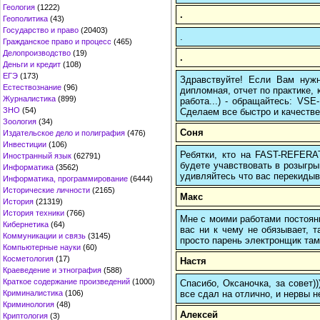
Геология
(1222)
.
Геополитика
(43)
Государство и право
(20403)
.
Гражданское право и процесс
(465)
Делопроизводство
(19)
.
Деньги и кредит
(108)
ЕГЭ
(173)
Здравствуйте! Если Вам нуж
Естествознание
(96)
дипломная, отчет по практике,
Журналистика
(899)
работа...) - обращайтесь: VS
ЗНО
(54)
Сделаем все быстро и качестве
Зоология
(34)
Соня
Издательское дело и полиграфия
(476)
Инвестиции
(106)
Ребятки, кто на FAST-REFERAT
Иностранный язык
(62791)
будете учавствовать в розыгрыш
Информатика
(3562)
удивляйтесь что вас перекидыва
Информатика, программирование
(6444)
Исторические личности
(2165)
Макс
История
(21319)
История техники
(766)
Мне с моими работами постоян
Кибернетика
(64)
вас ни к чему не обязывает, 
Коммуникации и связь
(3145)
просто парень электронщик там 
Компьютерные науки
(60)
Косметология
(17)
Настя
Краеведение и этнография
(588)
Краткое содержание произведений
(1000)
Спасибо, Оксаночка, за совет)
все сдал на отлично, и нервы н
Криминалистика
(106)
Криминология
(48)
Алексей
Криптология
(3)