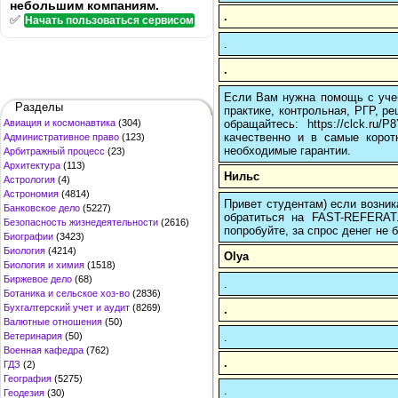
небольшим компаниям.
.
✅
Начать пользоваться сервисом
.
.
Если Вам нужна помощь с учеб
Разделы
практике, контрольная, РГР, ре
обращайтесь: https://clck.r
Авиация и космонавтика
(304)
качественно и в самые корот
Административное право
(123)
необходимые гарантии.
Арбитражный процесс
(23)
Архитектура
(113)
Нильс
Астрология
(4)
Астрономия
(4814)
Привет студентам) если возник
Банковское дело
(5227)
обратиться на FAST-REFERAT
Безопасность жизнедеятельности
(2616)
попробуйте, за спрос денег не б
Биографии
(3423)
Биология
(4214)
Olya
Биология и химия
(1518)
Биржевое дело
(68)
.
Ботаника и сельское хоз-во
(2836)
Бухгалтерский учет и аудит
(8269)
.
Валютные отношения
(50)
.
Ветеринария
(50)
Военная кафедра
(762)
.
ГДЗ
(2)
География
(5275)
.
Геодезия
(30)