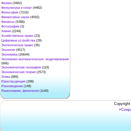
Физика
(3462)
Физкультура и спорт
(4482)
Философия
(7216)
Финансовые науки
(4592)
Финансы
(5386)
Фотография
(3)
Химия
(2244)
Хозяйственное право
(23)
Цифровые устройства
(29)
Экологическое право
(35)
Экология
(4517)
Экономика
(20644)
Экономико-математическое моделирование
(666)
Экономическая география
(119)
Экономическая теория
(2573)
Этика
(889)
Юриспруденция
(288)
Языковедение
(148)
Языкознание, филология
(1140)
Copyright
Сокр
⚡