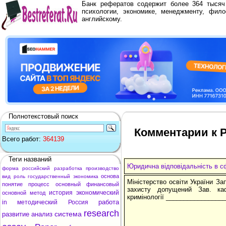
Банк рефератов содержит более 364 тыся
психологии, экономике, менеджменту, фило
английскому.
Полнотекстовый поиск
Комментарии к Р
Всего работ:
364139
Теги названий
Юридична відповідальність в с
форма
российский
разработка
производство
основа
вид
роль
государственный
экономика
Міністерство освіти України За
понятие
процесс
основный
финансовый
захисту допущений Зав. ка
история
экономический
основной
метод
кримінології ________________
работа
in
методический
Россия
research
система
развитие
анализ