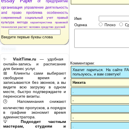
essay
Paper
of
предприятие
организация
управление
деятельность
and
право
проблема
особенность
современный
социальный
учет
правый
Имя
культура
метода
характеристика
правовой
Оценка
Плохо
С
технология
расчет
человек
средство
русский
Введите первые буквы слова
Реклама
✨
VisitTime.ru
— удобная
Комментарии:
онлайн-запись и расписание
для бизнес услуг.
Хватит париться. На сайте 
📅 Клиенты сами выбирают
пользуюсь, и вам советую!
свободное время и
записываются без звонков, а вы
Никита
видите всю загрузку в одном
.
месте, быстро подтверждаете и
переносите визиты.
.
🕒 Напоминания снижают
количество пропусков, а порядок
.
в графике экономит время
администратора.
.
💡
Подходит частным
.
мастерам, студиям и