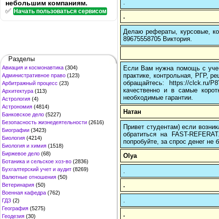
.
небольшим компаниям.
✅
Начать пользоваться сервисом
.
Делаю рефераты, курсовые, ко
89675558705 Виктория.
Разделы
Если Вам нужна помощь с учеб
Авиация и космонавтика
(304)
практике, контрольная, РГР, ре
Административное право
(123)
обращайтесь: https://clck.r
Арбитражный процесс
(23)
качественно и в самые корот
Архитектура
(113)
необходимые гарантии.
Астрология
(4)
Астрономия
(4814)
Натан
Банковское дело
(5227)
Безопасность жизнедеятельности
(2616)
Привет студентам) если возник
Биографии
(3423)
обратиться на FAST-REFERAT
Биология
(4214)
попробуйте, за спрос денег не б
Биология и химия
(1518)
Биржевое дело
(68)
Olya
Ботаника и сельское хоз-во
(2836)
Бухгалтерский учет и аудит
(8269)
.
Валютные отношения
(50)
.
Ветеринария
(50)
Военная кафедра
(762)
.
ГДЗ
(2)
География
(5275)
.
Геодезия
(30)