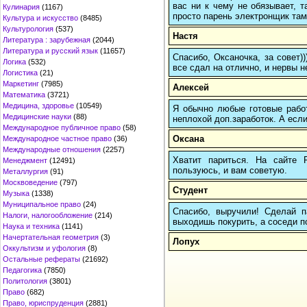
вас ни к чему не обязывает, 
Кулинария
(1167)
просто парень электронщик там 
Культура и искусство
(8485)
Культурология
(537)
Настя
Литература : зарубежная
(2044)
Литература и русский язык
(11657)
Спасибо, Оксаночка, за совет)
Логика
(532)
все сдал на отлично, и нервы н
Логистика
(21)
Маркетинг
(7985)
Алексей
Математика
(3721)
Медицина, здоровье
(10549)
Я обычно любые готовые работ
Медицинские науки
(88)
неплохой доп.заработок. А если
Международное публичное право
(58)
Оксана
Международное частное право
(36)
Международные отношения
(2257)
Хватит париться. На сайте
Менеджмент
(12491)
пользуюсь, и вам советую.
Металлургия
(91)
Москвоведение
(797)
Студент
Музыка
(1338)
Муниципальное право
(24)
Спасибо, выручили! Сделай п
Налоги, налогообложение
(214)
выходишь покурить, а соседи по
Наука и техника
(1141)
Начертательная геометрия
(3)
Лопух
Оккультизм и уфология
(8)
Остальные рефераты
(21692)
Педагогика
(7850)
Политология
(3801)
Право
(682)
Право, юриспруденция
(2881)