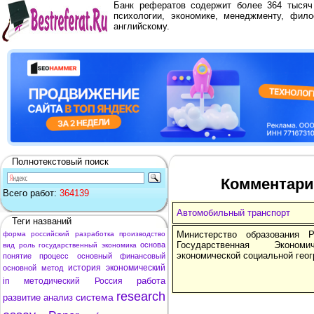
Банк рефератов содержит более 364 тыся
психологии, экономике, менеджменту, фило
английскому.
Полнотекстовый поиск
Комментари
Всего работ:
364139
Автомобильный транспорт
Теги названий
Министерство образования 
форма
российский
разработка
производство
Государственная Эконо
основа
вид
роль
государственный
экономика
экономической социальной гео
понятие
процесс
основный
финансовый
история
экономический
основной
метод
работа
in
методический
Россия
research
система
развитие
анализ