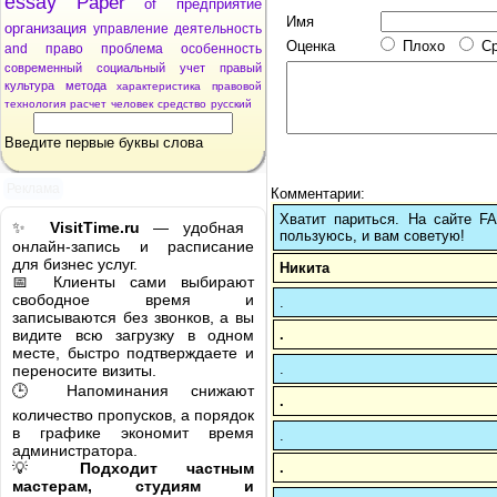
essay
Paper
of
предприятие
Имя
организация
управление
деятельность
Оценка
Плохо
С
and
право
проблема
особенность
современный
социальный
учет
правый
культура
метода
характеристика
правовой
технология
расчет
человек
средство
русский
Введите первые буквы слова
Реклама
Комментарии:
Хватит париться. На сайте 
✨
VisitTime.ru
— удобная
пользуюсь, и вам советую!
онлайн-запись и расписание
для бизнес услуг.
Никита
📅 Клиенты сами выбирают
свободное время и
.
записываются без звонков, а вы
.
видите всю загрузку в одном
месте, быстро подтверждаете и
.
переносите визиты.
🕒 Напоминания снижают
.
количество пропусков, а порядок
в графике экономит время
.
администратора.
.
💡
Подходит частным
мастерам, студиям и