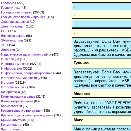
Геология
(1222)
.
Геополитика
(43)
Государство и право
(20403)
.
Гражданское право и процесс
(465)
Делопроизводство
(19)
.
Деньги и кредит
(108)
ЕГЭ
(173)
.
Естествознание
(96)
Журналистика
(899)
Здравствуйте! Если Вам нуж
ЗНО
(54)
дипломная, отчет по практике,
работа...) - обращайтесь: VS
Зоология
(34)
Сделаем все быстро и качестве
Издательское дело и полиграфия
(476)
Инвестиции
(106)
Гульназ
Иностранный язык
(62791)
Информатика
(3562)
Здравствуйте! Если Вам нуж
Информатика, программирование
(6444)
дипломная, отчет по практике,
Исторические личности
(2165)
работа...) - обращайтесь: VS
История
(21319)
Сделаем все быстро и качестве
История техники
(766)
Кибернетика
(64)
Мелисса
Коммуникации и связь
(3145)
Компьютерные науки
(60)
Ребятки, кто на FAST-REFERAT
Косметология
(17)
будете учавствовать в розыгрыш
Краеведение и этнография
(588)
удивляйтесь что вас перекидыва
Краткое содержание произведений
(1000)
Макс
Криминалистика
(106)
Криминология
(48)
Мне с моими работами постоян
Криптология
(3)