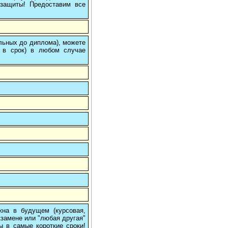
/защиты! Предоставим все
ольных до диплома), можете
 в срок) в любом случае
на в будущем (курсовая,
кзамене или "любая другая"
ы в самые короткие сроки!