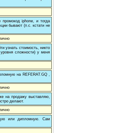
 промокод iphone, и тогда
кции бывают (п.с. кстати не
лично
и узнать стоимость, никто
 уровня сложности) у меня
 дипломную на REFERAT.GQ ,
лично
 же на продажу выставляю,
ыстро делают.
лично
вую или дипломную. Сам