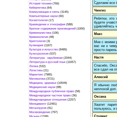
Сделаем все б
История техники
(766)
Кибернетика
(64)
Чингиз
Коммуникации и связь
(3145)
Компьютерные науки
(60)
Ребятки, кто
Косметология
(17)
будете учавст
Краеведение и этнография
(588)
удивляйтесь ч
Краткое содержание произведений
(1000)
Криминалистика
(106)
Макс
Криминология
(48)
Криптология
(3)
Мне с моими р
Кулинария
(1167)
вас ни к чему
Культура и искусство
(8485)
просто парень
Культурология
(537)
Настя
Литература : зарубежная
(2044)
Литература и русский язык
(11657)
Спасибо, Окса
Логика
(532)
все сдал на о
Логистика
(21)
Маркетинг
(7985)
Алексей
Математика
(3721)
Медицина, здоровье
(10549)
Я обычно любы
Медицинские науки
(88)
неплохой доп.
Международное публичное право
(58)
Международное частное право
(36)
Оксана
Международные отношения
(2257)
Менеджмент
(12491)
Хватит пари
Металлургия
(91)
пользуюсь, и 
Москвоведение
(797)
Студент
Музыка
(1338)