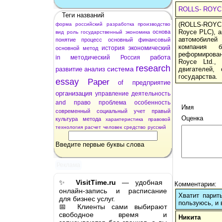
ROLLS- ROYC
Теги названий
(ROLLS-ROYCE
форма
российский
разработка
производство
Royce PLC), 
основа
вид
роль
государственный
экономика
автомобилей
понятие
процесс
основный
финансовый
компания 
история
экономический
основной
метод
реформирован
работа
in
методический
Россия
Royce Ltd.,
research
система
развитие
анализ
двигателей,
государства.
essay
Paper
of
предприятие
организация
управление
деятельность
and
право
проблема
особенность
Имя
современный
социальный
учет
правый
Оценка
культура
метода
характеристика
правовой
технология
расчет
человек
средство
русский
Введите первые буквы слова
Реклама
✨
VisitTime.ru
— удобная
Комментарии:
онлайн-запись и расписание
Хватит парит
для бизнес услуг.
пользуюсь, и 
📅 Клиенты сами выбирают
свободное время и
Никита