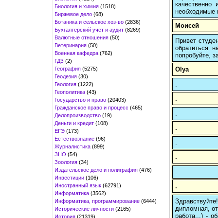
качественно 
Биология и химия
(1518)
необходимые 
Биржевое дело
(68)
Ботаника и сельское хоз-во
(2836)
Моисей
Бухгалтерский учет и аудит
(8269)
Валютные отношения
(50)
Привет студен
Ветеринария
(50)
обратиться н
Военная кафедра
(762)
попробуйте, з
ГДЗ
(2)
География
(5275)
Olya
Геодезия
(30)
.
Геология
(1222)
Геополитика
(43)
.
Государство и право
(20403)
Гражданское право и процесс
(465)
.
Делопроизводство
(19)
Деньги и кредит
(108)
.
ЕГЭ
(173)
Естествознание
(96)
.
Журналистика
(899)
ЗНО
(54)
.
Зоология
(34)
Издательское дело и полиграфия
(476)
.
Инвестиции
(106)
Иностранный язык
(62791)
.
Информатика
(3562)
Здравствуйте
Информатика, программирование
(6444)
дипломная, от
Исторические личности
(2165)
работа...) -
История
(21319)