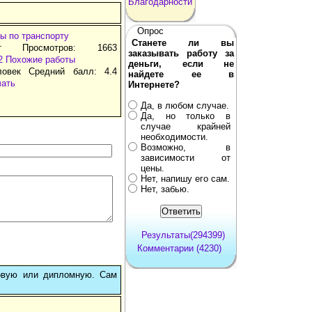
Благодарности
Опрос
ы по транспорту
Станете ли вы
т Просмотров: 1663
заказывать работу за
2
Похожие работы
деньги, если не
ловек Средний балл: 4.4
найдете ее в
чать
Интернете?
Да, в любом случае.
Да, но только в
случае крайней
необходимости.
Возможно, в
зависимости от
цены.
Нет, напишу его сам.
Нет, забью.
Результаты(294399)
Комментарии (4230)
овую или дипломную. Сам