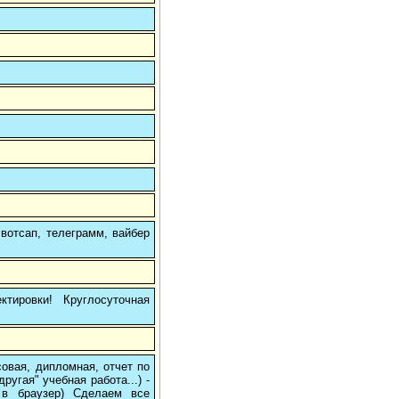
вотсап, телеграмм, вайбер
тировки! Круглосуточная
овая, дипломная, отчет по
угая" учебная работа...) -
е в браузер) Сделаем все