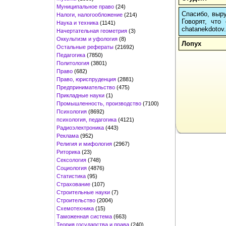
Муниципальное право
(24)
Спасибо, выру
Налоги, налогообложение
(214)
Говорят, что
Наука и техника
(1141)
chatanekdotov.
Начертательная геометрия
(3)
Оккультизм и уфология
(8)
Лопух
Остальные рефераты
(21692)
Педагогика
(7850)
Политология
(3801)
Право
(682)
Право, юриспруденция
(2881)
Предпринимательство
(475)
Прикладные науки
(1)
Промышленность, производство
(7100)
Психология
(8692)
психология, педагогика
(4121)
Радиоэлектроника
(443)
Реклама
(952)
Религия и мифология
(2967)
Риторика
(23)
Сексология
(748)
Социология
(4876)
Статистика
(95)
Страхование
(107)
Строительные науки
(7)
Строительство
(2004)
Схемотехника
(15)
Таможенная система
(663)
Теория государства и права
(240)