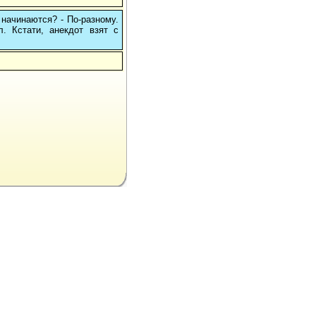
 начинаются? - По-разному.
л. Кстати, анекдот взят с