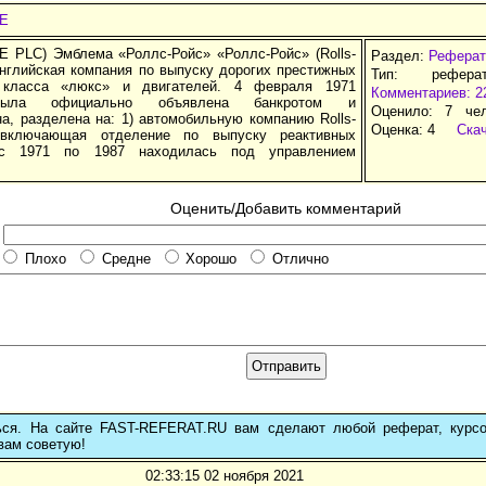
E
 PLC) Эмблема «Роллс-Ройс» «Роллс-Ройс» (Rolls-
Раздел:
Реферат
английская компания по выпуску дорогих престижных
Тип: рефера
 класса «люкс» и двигателей. 4 февраля 1971
Комментариев: 2
была официально объявлена банкротом и
Оценило: 7 че
а, разделена на: 1) автомобильную компанию Rolls-
Оценка:
4
Ска
 включающая отделение по выпуску реактивных
 с 1971 по 1987 находилась под управлением
Оценить/Добавить комментарий
Плохо
Средне
Хорошо
Отлично
ься. На сайте FAST-REFERAT.RU вам сделают любой реферат, курс
вам советую!
02:33:15 02 ноября 2021