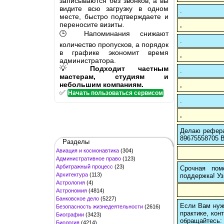
записываются без звонков, а вы
видите всю загрузку в одном
.
месте, быстро подтверждаете и
переносите визиты.
.
🕒 Напоминания снижают
.
количество пропусков, а порядок
в графике экономит время
.
администратора.
💡
Подходит частным
.
мастерам, студиям и
небольшим компаниям.
.
✅
Начать пользоваться сервисом
.
.
Делаю рефера
89675558705 В
Разделы
Авиация и космонавтика
(304)
Административное право
(123)
Арбитражный процесс
(23)
Срочная пом
Архитектура
(113)
поддержка! Уз
Астрология
(4)
Астрономия
(4814)
Банковское дело
(5227)
Если Вам нуж
Безопасность жизнедеятельности
(2616)
практике, кон
Биографии
(3423)
обращайтесь:
Биология
(4214)