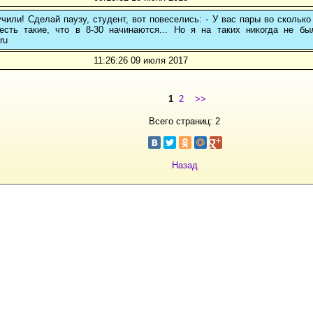
чили! Сделай паузу, студент, вот повеселись: - У вас пары во сколько
 есть такие, что в 8-30 начинаются... Но я на таких никогда не бы
ru
11:26:26 09 июля 2017
1
2
>>
Всего страниц: 2
Назад