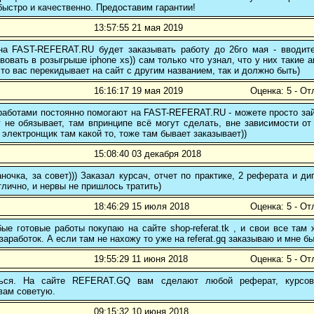
ыстро и качественно. Предоставим гарантии!
13:57:55 21 мая 2019
 на FAST-REFERAT.RU будет заказывать работу до 26го мая - вводите
вовать в розыгрыше iphone xs)) сам только что узнал, что у них такие а
то вас перекидывает на сайт с другим названием, так и должно быть)
16:16:17 19 мая 2019
Оценка: 5 - От
аботами постоянно помогают на FAST-REFERAT.RU - можете просто зайт
 не обязывает, там впринципе всё могут сделать, вне зависимости от
 электронщик там какой то, тоже там бывает заказывает))
15:08:40 03 декабря 2018
ночка, за совет))) Заказал курсач, отчет по практике, 2 реферата и
тлично, и нервы не пришлось тратить)
18:46:29 15 июля 2018
Оценка: 5 - От
е готовые работы покупаю на сайте shop-referat.tk , и свои все там
заработок. А если там не нахожу то уже на referat.gq заказываю и мне б
19:55:29 11 июня 2018
Оценка: 5 - От
ться. На сайте REFERAT.GQ вам сделают любой реферат, курсо
вам советую.
09:15:32 10 июня 2018