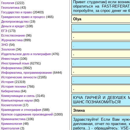
Привет студентам) если возник
Геология
(1222)
обратиться на FAST-REFERAT
Геополитика
(43)
попробуйте, за спрос денег не б
Государство и право
(20403)
Гражданское право и процесс
(465)
Olya
Делопроизводство
(19)
Деньги и кредит
(108)
.
ЕГЭ
(173)
Естествознание
(96)
.
Журналистика
(899)
ЗНО
(54)
.
Зоология
(34)
.
Издательское дело и полиграфия
(476)
Инвестиции
(106)
.
Иностранный язык
(62791)
Информатика
(3562)
.
Информатика, программирование
(6444)
Исторические личности
(2165)
.
История
(21319)
История техники
(766)
.
Кибернетика
(64)
Коммуникации и связь
(3145)
КУЧА ПАРНЕЙ И ДЕВУШЕК МЕ
Компьютерные науки
(60)
ШАНС ПОЗНАКОМИТЬСЯ!
Косметология
(17)
Краеведение и этнография
(588)
Элина
Краткое содержание произведений
(1000)
Здравствуйте! Если Вам нуж
Криминалистика
(106)
дипломная, отчет по практике,
Криминология
(48)
работа...) - обращайтесь: VS
Криптология
(3)