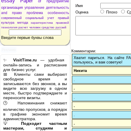
essay
Paper
of
предприятие
Имя
организация
управление
деятельность
Оценка
Плохо
С
and
право
проблема
особенность
современный
социальный
учет
правый
культура
метода
характеристика
правовой
технология
расчет
человек
средство
русский
Введите первые буквы слова
Реклама
Комментарии:
Хватит париться. На сайте 
✨
VisitTime.ru
— удобная
пользуюсь, и вам советую!
онлайн-запись и расписание
для бизнес услуг.
Никита
📅 Клиенты сами выбирают
свободное время и
.
записываются без звонков, а вы
.
видите всю загрузку в одном
месте, быстро подтверждаете и
.
переносите визиты.
🕒 Напоминания снижают
.
количество пропусков, а порядок
в графике экономит время
.
администратора.
.
💡
Подходит частным
мастерам, студиям и