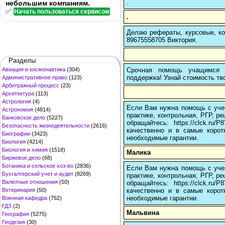
.
небольшим компаниям.
✅
Начать пользоваться сервисом
.
Делаю рефераты, курсовые, ко
89675558705 Виктория.
Разделы
Срочная помощь учащимся в
Авиация и космонавтика
(304)
поддержка! Узнай стоимость тво
Административное право
(123)
Арбитражный процесс
(23)
Архитектура
(113)
Астрология
(4)
Если Вам нужна помощь с учеб
Астрономия
(4814)
практике, контрольная, РГР, ре
Банковское дело
(5227)
обращайтесь: https://clck.r
Безопасность жизнедеятельности
(2616)
качественно и в самые корот
Биографии
(3423)
необходимые гарантии.
Биология
(4214)
Биология и химия
(1518)
Малика
Биржевое дело
(68)
Ботаника и сельское хоз-во
(2836)
Если Вам нужна помощь с учеб
Бухгалтерский учет и аудит
(8269)
практике, контрольная, РГР, ре
Валютные отношения
(50)
обращайтесь: https://clck.r
качественно и в самые корот
Ветеринария
(50)
необходимые гарантии.
Военная кафедра
(762)
ГДЗ
(2)
Мальвина
География
(5275)
Геодезия
(30)