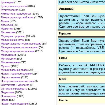
Сделаем все быстро и качестве
Кулинария
(1167)
Культура и искусство
(8485)
Анатолий
Культурология
(537)
Литература : зарубежная
(2044)
Здравствуйте! Если Вам нуж
Литература и русский язык
(11657)
дипломная, отчет по практике,
Логика
(532)
работа...) - обращайтесь: VS
Логистика
(21)
Сделаем все быстро и качестве
Маркетинг
(7985)
Математика
(3721)
Герасим
Медицина, здоровье
(10549)
Медицинские науки
(88)
Здравствуйте! Если Вам нуж
Международное публичное право
(58)
дипломная, отчет по практике,
работа...) - обращайтесь: VS
Международное частное право
(36)
Сделаем все быстро и качестве
Международные отношения
(2257)
Менеджмент
(12491)
Сима
Металлургия
(91)
Москвоведение
(797)
Ребятки, кто на FAST-REFERAT
Музыка
(1338)
будете учавствовать в розыгрыш
Муниципальное право
(24)
удивляйтесь что вас перекидыва
Налоги, налогообложение
(214)
Наука и техника
(1141)
Макс
Начертательная геометрия
(3)
Оккультизм и уфология
(8)
Мне с моими работами постоян
Остальные рефераты
(21692)
вас ни к чему не обязывает, 
Педагогика
(7850)
просто парень электронщик там 
Политология
(3801)
Настя
Право
(682)
Право, юриспруденция
(2881)