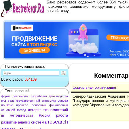
Банк рефератов содержит более 364 тыся
психологии, экономике, менеджменту, фило
английскому.
Полнотекстовый поиск
Комментар
Всего работ:
364139
Социальная организация
Теги названий
Северо-Кавказская Академия 
форма
российский
разработка
производство
"Государственное и муниципал
основа
вид
роль
государственный
экономика
кафедра: Управления и госуда
понятие
процесс
основный
финансовый
история
экономический
основной
метод
работа
in
методический
Россия
research
система
развитие
анализ