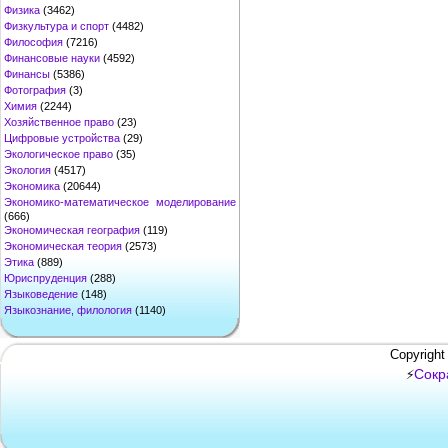
Физика
(3462)
Физкультура и спорт
(4482)
Философия
(7216)
Финансовые науки
(4592)
Финансы
(5386)
Фотография
(3)
Химия
(2244)
Хозяйственное право
(23)
Цифровые устройства
(29)
Экологическое право
(35)
Экология
(4517)
Экономика
(20644)
Экономико-математическое моделирование
(666)
Экономическая география
(119)
Экономическая теория
(2573)
Этика
(889)
Юриспруденция
(288)
Языковедение
(148)
Языкознание, филология
(1140)
Copyright
Сокр
⚡