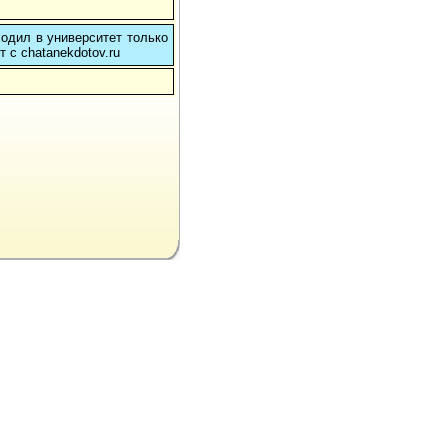
ходил в университет только
 с chatanekdotov.ru