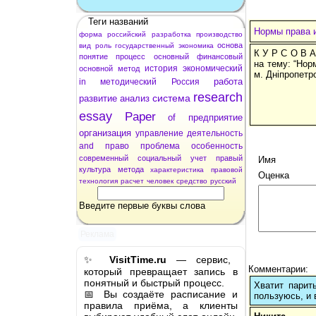
Теги названий
Нормы права 
форма
российский
разработка
производство
основа
вид
роль
государственный
экономика
К У Р С О В А
понятие
процесс
основный
финансовый
на тему: “Нор
история
экономический
основной
метод
м. Дніпропетр
работа
in
методический
Россия
research
система
развитие
анализ
essay
Paper
of
предприятие
организация
управление
деятельность
and
право
проблема
особенность
современный
социальный
учет
правый
Имя
культура
метода
характеристика
правовой
Оценка
технология
расчет
человек
средство
русский
Введите первые буквы слова
Реклама
✨
VisitTime.ru
— сервис,
Комментарии:
который превращает запись в
понятный и быстрый процесс.
Хватит парит
📅 Вы создаёте расписание и
пользуюсь, и 
правила приёма, а клиенты