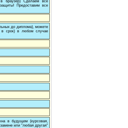
е в браузер) Сделаем все
/защиты! Предоставим все
ольных до диплома), можете
 в срок) в любом случае
на в будущем (курсовая,
кзамене или "любая другая"