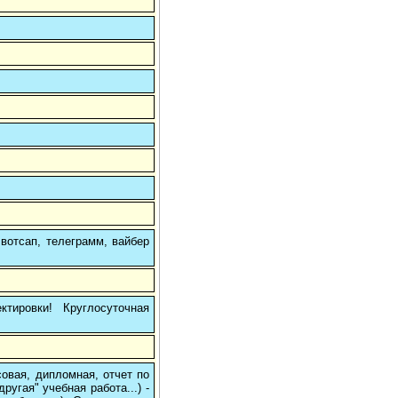
вотсап, телеграмм, вайбер
тировки! Круглосуточная
овая, дипломная, отчет по
угая" учебная работа...) -