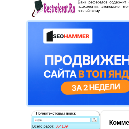
Банк рефератов содержит
психологии, экономике, ме
английскому.
Полнотекстовый поиск
Комме
Всего работ:
364139