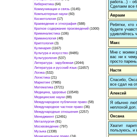
работа...) -
Кибернетика
(64)
Сделаем все б
Коммуникации и связь
(3145)
Компьютерные науки
(60)
Авраам
Косметология
(17)
Краеведение и этнография
(588)
Ребятки, кто
Краткое содержание произведений
(1000)
будете учавст
Криминалистика
(106)
удивляйтесь ч
Криминология
(48)
Макс
Криптология
(3)
Кулинария
(1167)
Мне с моими р
Культура и искусство
(8485)
вас ни к чему
Культурология
(537)
просто парень
Литература : зарубежная
(2044)
Литература и русский язык
(11657)
Настя
Логика
(532)
Логистика
(21)
Спасибо, Окса
Маркетинг
(7985)
все сдал на о
Математика
(3721)
Медицина, здоровье
(10549)
Алексей
Медицинские науки
(88)
Международное публичное право
(58)
Я обычно любы
Международное частное право
(36)
неплохой доп.
Международные отношения
(2257)
Оксана
Менеджмент
(12491)
Металлургия
(91)
Хватит пари
Москвоведение
(797)
пользуюсь, и 
Музыка
(1338)
Муниципальное право
(24)