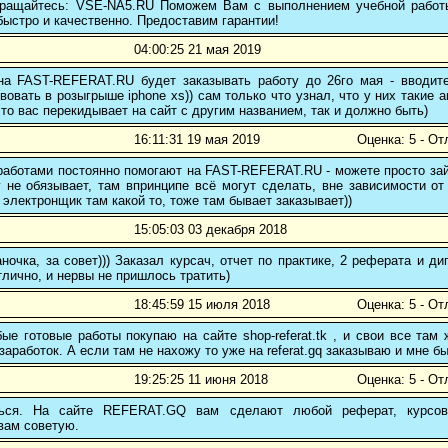
 обращайтесь: VSE-NA5.RU Поможем Вам с выполнением учебной работ
ыстро и качественно. Предоставим гарантии!
04:00:25 21 мая 2019
 на FAST-REFERAT.RU будет заказывать работу до 26го мая - вводите
вовать в розыгрыше iphone xs)) сам только что узнал, что у них такие а
то вас перекидывает на сайт с другим названием, так и должно быть)
16:11:31 19 мая 2019
Оценка: 5 - От
аботами постоянно помогают на FAST-REFERAT.RU - можете просто зайт
 не обязывает, там впринципе всё могут сделать, вне зависимости от
 электронщик там какой то, тоже там бывает заказывает))
15:05:03 03 декабря 2018
ночка, за совет))) Заказал курсач, отчет по практике, 2 реферата и
тлично, и нервы не пришлось тратить)
18:45:59 15 июля 2018
Оценка: 5 - От
е готовые работы покупаю на сайте shop-referat.tk , и свои все там
заработок. А если там не нахожу то уже на referat.gq заказываю и мне б
19:25:25 11 июня 2018
Оценка: 5 - От
ться. На сайте REFERAT.GQ вам сделают любой реферат, курсо
вам советую.