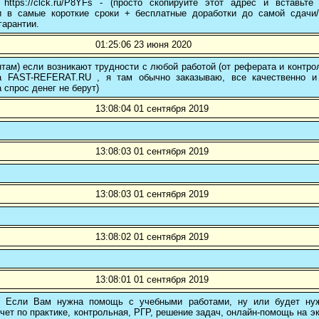
 https://clck.ru/P8YFs - (просто скопируйте этот адрес и вставьт
и в самые короткие сроки + бесплатные доработки до самой сдачи
гарантии.
01:25:06 23 июня 2020
там) если возникают трудности с любой работой (от реферата и контр
а FAST-REFERAT.RU , я там обычно заказываю, все качественно и
а спрос денег не берут)
13:08:04 01 сентября 2019
13:08:03 01 сентября 2019
13:08:03 01 сентября 2019
13:08:02 01 сентября 2019
13:08:01 01 сентября 2019
! Если Вам нужна помощь с учебными работами, ну или будет нуж
чет по практике, контрольная, РГР, решение задач, онлайн-помощь на э