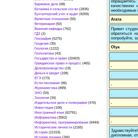
обращайтесь:
Биржевое дело
(68)
качественно 
Ботаника и сельское хоз-во
(2836)
необходимые 
Бухгалтерский учет и аудит
(8269)
Валютные отношения
(50)
Агата
Ветеринария
(50)
Привет студен
Военная кафедра
(762)
обратиться н
ГДЗ
(2)
попробуйте, з
География
(5275)
Геодезия
(30)
Olya
Геология
(1222)
Геополитика
(43)
.
Государство и право
(20403)
Гражданское право и процесс
(465)
.
Делопроизводство
(19)
Деньги и кредит
(108)
.
ЕГЭ
(173)
Естествознание
(96)
.
Журналистика
(899)
ЗНО
(54)
.
Зоология
(34)
.
Издательское дело и полиграфия
(476)
Инвестиции
(106)
.
Иностранный язык
(62791)
Информатика
(3562)
.
Информатика, программирование
(6444)
Исторические личности
(2165)
Здравствуйте
История
(21319)
дипломная, от
История техники
(766)