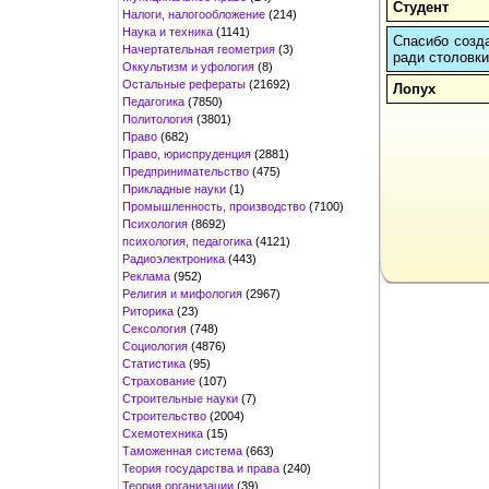
Студент
Налоги, налогообложение
(214)
Наука и техника
(1141)
Спасибо созда
Начертательная геометрия
(3)
ради столовки
Оккультизм и уфология
(8)
Остальные рефераты
(21692)
Лопух
Педагогика
(7850)
Политология
(3801)
Право
(682)
Право, юриспруденция
(2881)
Предпринимательство
(475)
Прикладные науки
(1)
Промышленность, производство
(7100)
Психология
(8692)
психология, педагогика
(4121)
Радиоэлектроника
(443)
Реклама
(952)
Религия и мифология
(2967)
Риторика
(23)
Сексология
(748)
Социология
(4876)
Статистика
(95)
Страхование
(107)
Строительные науки
(7)
Строительство
(2004)
Схемотехника
(15)
Таможенная система
(663)
Теория государства и права
(240)
Теория организации
(39)