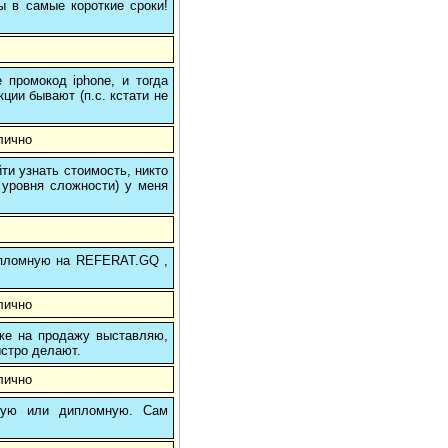
ы в самые короткие сроки!
 промокод iphone, и тогда
кции бывают (п.с. кстати не
лично
и узнать стоимость, никто
 уровня сложности) у меня
 дипломную на REFERAT.GQ ,
лично
 же на продажу выставляю,
ыстро делают.
лично
вую или дипломную. Сам