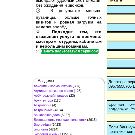
выбирают удобный слот онлайн,
Никита
без ожидания и звонков.
.
🕒 В результате меньше
путаницы, больше точных
.
визитов и ровная загрузка на
неделю вперёд.
.
💡
Подходит тем, кто
оказывает услуги по времени:
.
мастерам, студиям, кабинетам
.
и небольшим командам.
✅
Начать пользоваться сервисом
.
.
.
Разделы
Делаю рефера
Авиация и космонавтика
(304)
89675558705 В
Административное право
(123)
Арбитражный процесс
(23)
Архитектура
(113)
Срочная пом
Астрология
(4)
поддержка! Уз
Астрономия
(4814)
Банковское дело
(5227)
Безопасность жизнедеятельности
(2616)
Биографии
(3423)
Если Вам нуж
Биология
(4214)
практике, кон
Биология и химия
(1518)