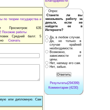
Благодарности
Опрос
Станете ли вы
заказывать работу за
ы по теории государства и
деньги, если не
найдете ее в
ат Просмотров: 635
Интернете?
2
Похожие работы
ловек Средний балл: 5
Да, в любом случае.
тно
Скачать
Да, но только в
случае крайней
необходимости.
Возможно, в
зависимости от
цены.
Нет, напишу его сам.
Нет, забью.
Результаты(294399)
Комментарии (4230)
овую или дипломную. Сам