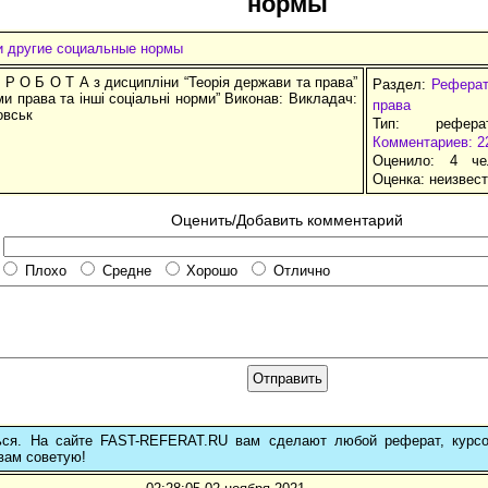
нормы
и другие социальные нормы
 Р О Б О Т А з дисципліни “Теорія держави та права”
Раздел:
Реферат
ми права та інші соціальні норми” Виконав: Викладач:
права
овськ
Тип: рефер
Комментариев: 2
Оценило: 4 че
Оценка:
неизвес
Оценить/Добавить комментарий
Плохо
Средне
Хорошо
Отлично
ься. На сайте FAST-REFERAT.RU вам сделают любой реферат, курс
вам советую!