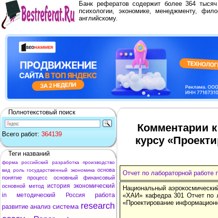
Банк рефератов содержит более 364 тыся
психологии, экономике, менеджменту, фило
английскому.
Полнотекстовый поиск
Комментарии к
Всего работ:
364139
курсу «Проект
Теги названий
форма
российский
разработка
производство
основа
вид
роль
государственный
экономика
Отчет по лабораторной работе
понятие
процесс
основный
финансовый
история
экономический
основной
метод
Национальный аэрокосмический
работа
in
методический
Россия
«ХАИ» кафедра 301 Отчет по 
«Проектирование информационн
research
система
развитие
анализ