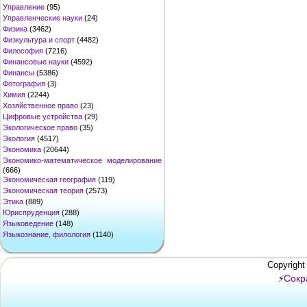
Управление
(95)
Управленческие науки
(24)
Физика
(3462)
Физкультура и спорт
(4482)
Философия
(7216)
Финансовые науки
(4592)
Финансы
(5386)
Фотография
(3)
Химия
(2244)
Хозяйственное право
(23)
Цифровые устройства
(29)
Экологическое право
(35)
Экология
(4517)
Экономика
(20644)
Экономико-математическое моделирование
(666)
Экономическая география
(119)
Экономическая теория
(2573)
Этика
(889)
Юриспруденция
(288)
Языковедение
(148)
Языкознание, филология
(1140)
Copyright
Сокр
⚡