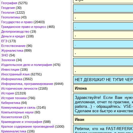
География
(5275)
Геодезия
(30)
.
Геология
(1222)
.
Геополитика
(43)
Государство и право
(20403)
.
Гражданское право и процесс
(465)
Делопроизводство
(19)
.
Деньги и кредит
(108)
ЕГЭ
(173)
.
Естествознание
(96)
Журналистика
(899)
.
ЗНО
(54)
Зоология
(34)
.
Издательское дело и полиграфия
(476)
Инвестиции
(106)
.
Иностранный язык
(62791)
Информатика
(3562)
НЕТ ДЕВУШКИ? НЕ ТУПИ! ЧЕРЕЗ 
Информатика, программирование
(6444)
Илона
Исторические личности
(2165)
История
(21319)
Здравствуйте! Если Вам нуж
История техники
(766)
дипломная, отчет по практике,
Кибернетика
(64)
работа...) - обращайтесь: VS
Коммуникации и связь
(3145)
Сделаем все быстро и качестве
Компьютерные науки
(60)
Косметология
(17)
Иван
Краеведение и этнография
(588)
Краткое содержание произведений
(1000)
Ребятки, кто на FAST-REFERAT
Криминалистика
(106)