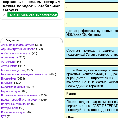
сервисных команд, которым
важны порядок и стабильная
.
загрузка.
✅
Начать пользоваться сервисом
.
.
Делаю рефераты, курсовые, ко
89675558705 Виктория.
Разделы
Авиация и космонавтика
(304)
Административное право
(123)
Срочная помощь учащимся в
Арбитражный процесс
(23)
поддержка! Узнай стоимость тво
Архитектура
(113)
Астрология
(4)
Астрономия
(4814)
Если Вам нужна помощь с учеб
Банковское дело
(5227)
практике, контрольная, РГР, ре
Безопасность жизнедеятельности
(2616)
обращайтесь: https://clck.r
Биографии
(3423)
качественно и в самые корот
Биология
(4214)
необходимые гарантии.
Биология и химия
(1518)
Биржевое дело
(68)
Ринат
Ботаника и сельское хоз-во
(2836)
Бухгалтерский учет и аудит
(8269)
Привет студентам) если возник
Валютные отношения
(50)
обратиться на FAST-REFERAT
Ветеринария
(50)
попробуйте, за спрос денег не б
Военная кафедра
(762)
ГДЗ
(2)
Olya