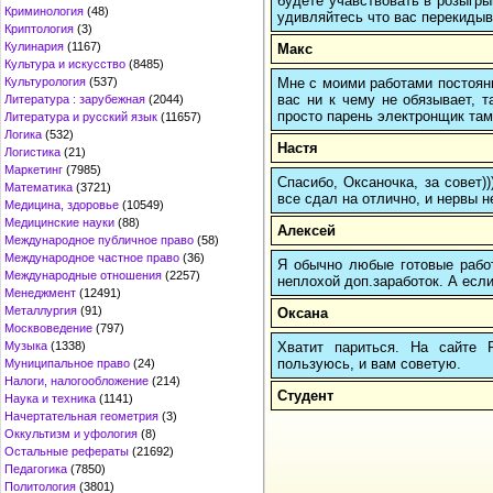
будете учавствовать в розыгрыш
Криминология
(48)
удивляйтесь что вас перекидыва
Криптология
(3)
Кулинария
(1167)
Макс
Культура и искусство
(8485)
Мне с моими работами постоян
Культурология
(537)
вас ни к чему не обязывает, 
Литература : зарубежная
(2044)
просто парень электронщик там 
Литература и русский язык
(11657)
Логика
(532)
Настя
Логистика
(21)
Маркетинг
(7985)
Спасибо, Оксаночка, за совет)
Математика
(3721)
все сдал на отлично, и нервы н
Медицина, здоровье
(10549)
Медицинские науки
(88)
Алексей
Международное публичное право
(58)
Международное частное право
(36)
Я обычно любые готовые работ
Международные отношения
(2257)
неплохой доп.заработок. А если
Менеджмент
(12491)
Металлургия
(91)
Оксана
Москвоведение
(797)
Хватит париться. На сайте
Музыка
(1338)
пользуюсь, и вам советую.
Муниципальное право
(24)
Налоги, налогообложение
(214)
Студент
Наука и техника
(1141)
Начертательная геометрия
(3)
Оккультизм и уфология
(8)
Остальные рефераты
(21692)
Педагогика
(7850)
Политология
(3801)