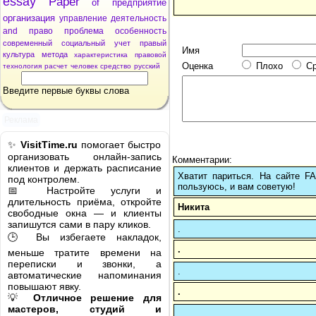
essay
Paper
of
предприятие
организация
управление
деятельность
and
право
проблема
особенность
современный
социальный
учет
правый
Имя
культура
метода
характеристика
правовой
Оценка
Плохо
С
технология
расчет
человек
средство
русский
Введите первые буквы слова
Реклама
✨
VisitTime.ru
помогает быстро
организовать онлайн-запись
Комментарии:
клиентов и держать расписание
Хватит париться. На сайте 
под контролем.
пользуюсь, и вам советую!
📅 Настройте услуги и
длительность приёма, откройте
Никита
свободные окна — и клиенты
запишутся сами в пару кликов.
.
🕒 Вы избегаете накладок,
.
меньше тратите времени на
переписки и звонки, а
.
автоматические напоминания
повышают явку.
.
💡
Отличное решение для
мастеров, студий и
.