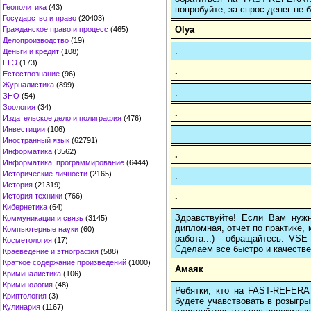
Геополитика
(43)
попробуйте, за спрос денег не б
Государство и право
(20403)
Olya
Гражданское право и процесс
(465)
Делопроизводство
(19)
.
Деньги и кредит
(108)
ЕГЭ
(173)
.
Естествознание
(96)
Журналистика
(899)
.
ЗНО
(54)
Зоология
(34)
.
Издательское дело и полиграфия
(476)
Инвестиции
(106)
.
Иностранный язык
(62791)
Информатика
(3562)
.
Информатика, программирование
(6444)
Исторические личности
(2165)
.
История
(21319)
.
История техники
(766)
Кибернетика
(64)
Здравствуйте! Если Вам нуж
Коммуникации и связь
(3145)
дипломная, отчет по практике,
Компьютерные науки
(60)
работа...) - обращайтесь: VS
Косметология
(17)
Сделаем все быстро и качестве
Краеведение и этнография
(588)
Краткое содержание произведений
(1000)
Амаяк
Криминалистика
(106)
Криминология
(48)
Ребятки, кто на FAST-REFERAT
Криптология
(3)
будете учавствовать в розыгрыш
Кулинария
(1167)