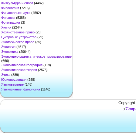
Физкультура и спорт
(4482)
Философия
(7216)
Финансовые науки
(4592)
Финансы
(5386)
Фотография
(3)
Химия
(2244)
Хозяйственное право
(23)
Цифровые устройства
(29)
Экологическое право
(35)
Экология
(4517)
Экономика
(20644)
Экономико-математическое моделирование
(666)
Экономическая география
(119)
Экономическая теория
(2573)
Этика
(889)
Юриспруденция
(288)
Языковедение
(148)
Языкознание, филология
(1140)
Copyright
Сокр
⚡