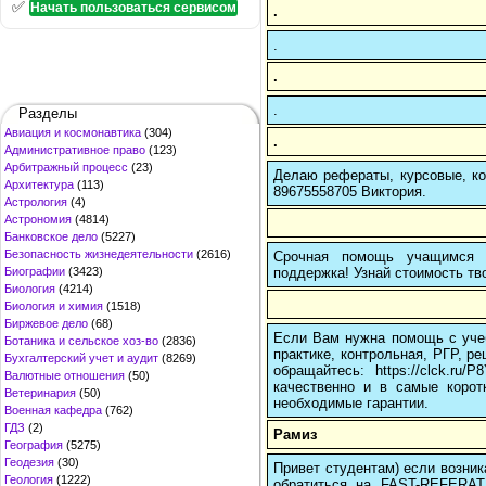
✅
Начать пользоваться сервисом
.
.
.
.
Разделы
Авиация и космонавтика
(304)
.
Административное право
(123)
Арбитражный процесс
(23)
Делаю рефераты, курсовые, ко
Архитектура
(113)
89675558705 Виктория.
Астрология
(4)
Астрономия
(4814)
Банковское дело
(5227)
Безопасность жизнедеятельности
(2616)
Срочная помощь учащимся в
поддержка! Узнай стоимость тво
Биографии
(3423)
Биология
(4214)
Биология и химия
(1518)
Биржевое дело
(68)
Если Вам нужна помощь с учеб
Ботаника и сельское хоз-во
(2836)
практике, контрольная, РГР, ре
Бухгалтерский учет и аудит
(8269)
обращайтесь: https://clck.r
Валютные отношения
(50)
качественно и в самые корот
Ветеринария
(50)
необходимые гарантии.
Военная кафедра
(762)
ГДЗ
(2)
Рамиз
География
(5275)
Геодезия
(30)
Привет студентам) если возник
Геология
(1222)
обратиться на FAST-REFERAT