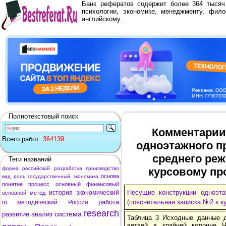
Банк рефератов содержит более 364 тыся
психологии, экономике, менеджменту, фило
английскому.
Полнотекстовый поиск
Комментарии 
Всего работ:
364139
одноэтажного п
среднего реж
Теги названий
форма
российский
разработка
производство
курсовому пр
основа
вид
роль
государственный
экономика
понятие
процесс
основный
финансовый
Несущие конструкции одноэт
история
экономический
основной
метод
работа
(пояснительная записка №2 к к
in
методический
Россия
research
система
развитие
анализ
Таблица 3 Исходные данные
ветвей в крайней колонне 