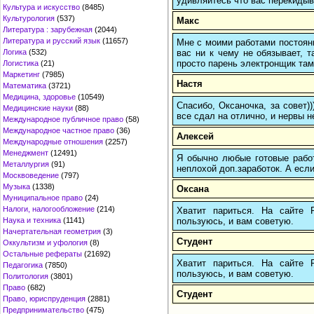
удивляйтесь что вас перекидыва
Культура и искусство
(8485)
Культурология
(537)
Макс
Литература : зарубежная
(2044)
Литература и русский язык
(11657)
Мне с моими работами постоян
вас ни к чему не обязывает, 
Логика
(532)
просто парень электронщик там 
Логистика
(21)
Маркетинг
(7985)
Настя
Математика
(3721)
Медицина, здоровье
(10549)
Спасибо, Оксаночка, за совет)
Медицинские науки
(88)
все сдал на отлично, и нервы н
Международное публичное право
(58)
Международное частное право
(36)
Алексей
Международные отношения
(2257)
Менеджмент
(12491)
Я обычно любые готовые работ
Металлургия
(91)
неплохой доп.заработок. А если
Москвоведение
(797)
Музыка
(1338)
Оксана
Муниципальное право
(24)
Налоги, налогообложение
(214)
Хватит париться. На сайте
пользуюсь, и вам советую.
Наука и техника
(1141)
Начертательная геометрия
(3)
Студент
Оккультизм и уфология
(8)
Остальные рефераты
(21692)
Хватит париться. На сайте
Педагогика
(7850)
пользуюсь, и вам советую.
Политология
(3801)
Право
(682)
Студент
Право, юриспруденция
(2881)
Предпринимательство
(475)