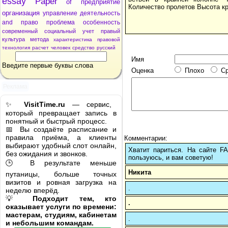
essay
Paper
of
предприятие
Количество пролетов Высота кр
организация
управление
деятельность
and
право
проблема
особенность
современный
социальный
учет
правый
культура
метода
характеристика
правовой
технология
расчет
человек
средство
русский
Имя
Введите первые буквы слова
Оценка
Плохо
С
Реклама
✨
VisitTime.ru
— сервис,
который превращает запись в
понятный и быстрый процесс.
📅 Вы создаёте расписание и
правила приёма, а клиенты
Комментарии:
выбирают удобный слот онлайн,
Хватит париться. На сайте 
без ожидания и звонков.
пользуюсь, и вам советую!
🕒 В результате меньше
Никита
путаницы, больше точных
визитов и ровная загрузка на
.
неделю вперёд.
💡
Подходит тем, кто
.
оказывает услуги по времени:
мастерам, студиям, кабинетам
.
и небольшим командам.