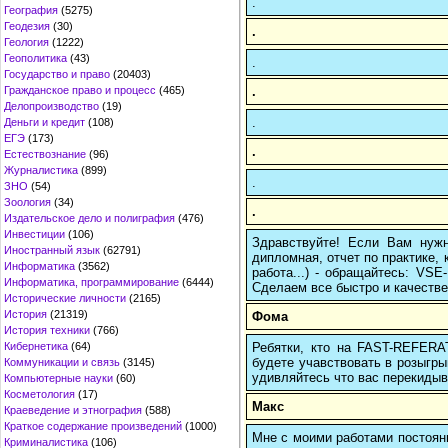
.
География
(5275)
Геодезия
(30)
.
Геология
(1222)
Геополитика
(43)
.
Государство и право
(20403)
.
Гражданское право и процесс
(465)
Делопроизводство
(19)
.
Деньги и кредит
(108)
ЕГЭ
(173)
.
Естествознание
(96)
Журналистика
(899)
.
ЗНО
(54)
Зоология
(34)
.
Издательское дело и полиграфия
(476)
Инвестиции
(106)
Здравствуйте! Если Вам нуж
Иностранный язык
(62791)
дипломная, отчет по практике,
Информатика
(3562)
работа...) - обращайтесь: VS
Информатика, программирование
(6444)
Сделаем все быстро и качестве
Исторические личности
(2165)
История
(21319)
Фома
История техники
(766)
Ребятки, кто на FAST-REFERAT
Кибернетика
(64)
будете учавствовать в розыгрыш
Коммуникации и связь
(3145)
удивляйтесь что вас перекидыва
Компьютерные науки
(60)
Косметология
(17)
Макс
Краеведение и этнография
(588)
Краткое содержание произведений
(1000)
Мне с моими работами постоян
Криминалистика
(106)