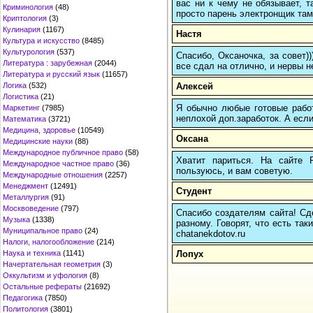
вас ни к чему не обязывает, 
Криминология
(48)
просто парень электронщик там 
Криптология
(3)
Кулинария
(1167)
Настя
Культура и искусство
(8485)
Культурология
(537)
Спасибо, Оксаночка, за совет)
Литература : зарубежная
(2044)
все сдал на отлично, и нервы н
Литература и русский язык
(11657)
Алексей
Логика
(532)
Логистика
(21)
Я обычно любые готовые работ
Маркетинг
(7985)
неплохой доп.заработок. А если
Математика
(3721)
Медицина, здоровье
(10549)
Оксана
Медицинские науки
(88)
Международное публичное право
(58)
Хватит париться. На сайте
Международное частное право
(36)
пользуюсь, и вам советую.
Международные отношения
(2257)
Менеджмент
(12491)
Студент
Металлургия
(91)
Москвоведение
(797)
Спасибо создателям сайта! Сде
Музыка
(1338)
разному. Говорят, что есть так
Муниципальное право
(24)
chatanekdotov.ru
Налоги, налогообложение
(214)
Лопух
Наука и техника
(1141)
Начертательная геометрия
(3)
Оккультизм и уфология
(8)
Остальные рефераты
(21692)
Педагогика
(7850)
Политология
(3801)