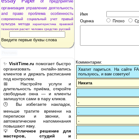
essay
Paper
of
предприятие
организация
управление
деятельность
and
право
проблема
особенность
Имя
современный
социальный
учет
правый
Оценка
Плохо
С
культура
метода
характеристика
правовой
технология
расчет
человек
средство
русский
Введите первые буквы слова
Реклама
Комментарии:
✨
VisitTime.ru
помогает быстро
организовать онлайн-запись
Хватит париться. На сайте 
клиентов и держать расписание
пользуюсь, и вам советую!
под контролем.
Никита
📅 Настройте услуги и
длительность приёма, откройте
.
свободные окна — и клиенты
запишутся сами в пару кликов.
.
🕒 Вы избегаете накладок,
меньше тратите времени на
.
переписки и звонки, а
.
автоматические напоминания
повышают явку.
.
💡
Отличное решение для
мастеров, студий и
.