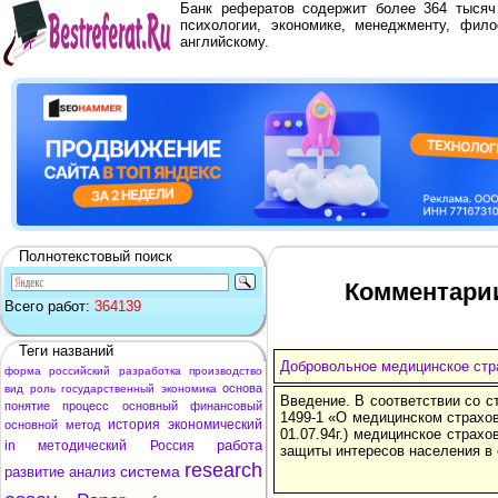
Банк рефератов содержит более 364 тыся
психологии, экономике, менеджменту, фило
английскому.
Полнотекстовый поиск
Комментарии
Всего работ:
364139
Теги названий
Добровольное медицинское стр
форма
российский
разработка
производство
основа
вид
роль
государственный
экономика
Введение. В соответствии со ст
понятие
процесс
основный
финансовый
1499-1 «О медицинском страхов
история
экономический
основной
метод
01.07.94г.) медицинское страх
работа
in
методический
Россия
защиты интересов населения в 
research
система
развитие
анализ