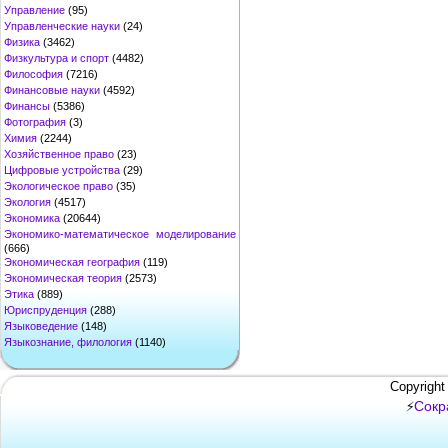
Управление
(95)
Управленческие науки
(24)
Физика
(3462)
Физкультура и спорт
(4482)
Философия
(7216)
Финансовые науки
(4592)
Финансы
(5386)
Фотография
(3)
Химия
(2244)
Хозяйственное право
(23)
Цифровые устройства
(29)
Экологическое право
(35)
Экология
(4517)
Экономика
(20644)
Экономико-математическое моделирование
(666)
Экономическая география
(119)
Экономическая теория
(2573)
Этика
(889)
Юриспруденция
(288)
Языковедение
(148)
Языкознание, филология
(1140)
Copyright
Сокр
⚡