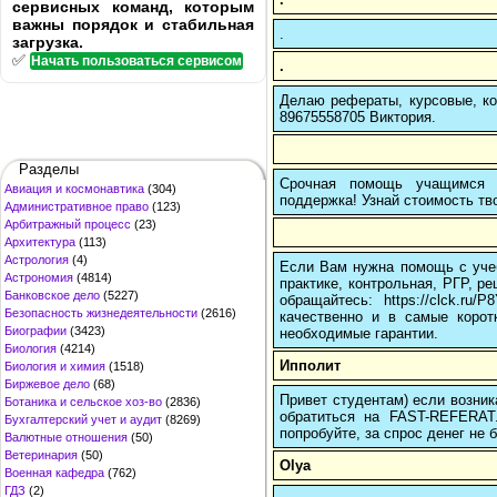
сервисных команд, которым
важны порядок и стабильная
.
загрузка.
✅
Начать пользоваться сервисом
.
Делаю рефераты, курсовые, ко
89675558705 Виктория.
Разделы
Срочная помощь учащимся в
Авиация и космонавтика
(304)
поддержка! Узнай стоимость тво
Административное право
(123)
Арбитражный процесс
(23)
Архитектура
(113)
Астрология
(4)
Если Вам нужна помощь с учеб
Астрономия
(4814)
практике, контрольная, РГР, ре
Банковское дело
(5227)
обращайтесь: https://clck.r
Безопасность жизнедеятельности
(2616)
качественно и в самые корот
Биографии
(3423)
необходимые гарантии.
Биология
(4214)
Ипполит
Биология и химия
(1518)
Биржевое дело
(68)
Привет студентам) если возник
Ботаника и сельское хоз-во
(2836)
обратиться на FAST-REFERAT
Бухгалтерский учет и аудит
(8269)
попробуйте, за спрос денег не б
Валютные отношения
(50)
Ветеринария
(50)
Olya
Военная кафедра
(762)
ГДЗ
(2)