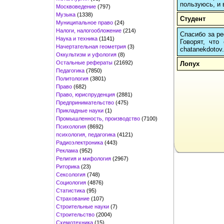
пользуюсь, и 
Москвоведение
(797)
Музыка
(1338)
Студент
Муниципальное право
(24)
Налоги, налогообложение
(214)
Спасибо за ре
Наука и техника
(1141)
Говорят, что
Начертательная геометрия
(3)
chatanekdotov.
Оккультизм и уфология
(8)
Остальные рефераты
(21692)
Лопух
Педагогика
(7850)
Политология
(3801)
Право
(682)
Право, юриспруденция
(2881)
Предпринимательство
(475)
Прикладные науки
(1)
Промышленность, производство
(7100)
Психология
(8692)
психология, педагогика
(4121)
Радиоэлектроника
(443)
Реклама
(952)
Религия и мифология
(2967)
Риторика
(23)
Сексология
(748)
Социология
(4876)
Статистика
(95)
Страхование
(107)
Строительные науки
(7)
Строительство
(2004)
Схемотехника
(15)