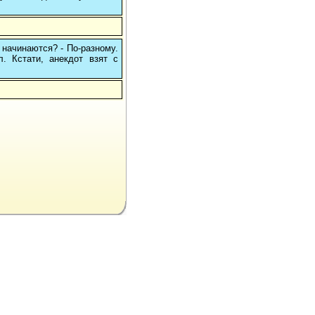
 начинаются? - По-разному.
л. Кстати, анекдот взят с