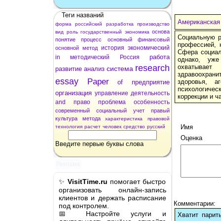
Теги названий
Американская
форма
российский
разработка
производство
основа
вид
роль
государственный
экономика
Социальную р
понятие
процесс
основный
финансовый
профессией, 
история
экономический
основной
метод
Сфера социал
работа
in
методический
Россия
однако, уже
research
охватывает
система
развитие
анализ
здравоохран
essay
Paper
здоровья, а
of
предприятие
психологичес
организация
управление
деятельность
коррекции и ч
and
право
проблема
особенность
современный
социальный
учет
правый
культура
метода
характеристика
правовой
Имя
технология
расчет
человек
средство
русский
Оценка
Введите первые буквы слова
Реклама
✨
VisitTime.ru
помогает быстро
организовать онлайн-запись
клиентов и держать расписание
Комментарии:
под контролем.
📅 Настройте услуги и
Хватит парит