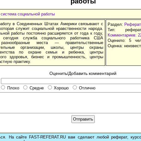
работы
 система социальной работы
аботу в Соединенных Штатах Америки связывают с
Раздел:
Реферат
которая служит социальной нравственности народа.
Тип: рефера
ьной работы постоянно расширяется от года к году,
Комментариев: 2
 сегодня служба социального работника США
Оценило: 5 че
 разнообразные места — правительственные
Оценка:
неизвес
ительные организации, школы, центры охраны
гентства по охране семьи и ребенка, центры
кого здоровья, бизнес и промышленность, центры
астную практику.
Оценить/Добавить комментарий
Плохо
Средне
Хорошо
Отлично
ься. На сайте FAST-REFERAT.RU вам сделают любой реферат, курс