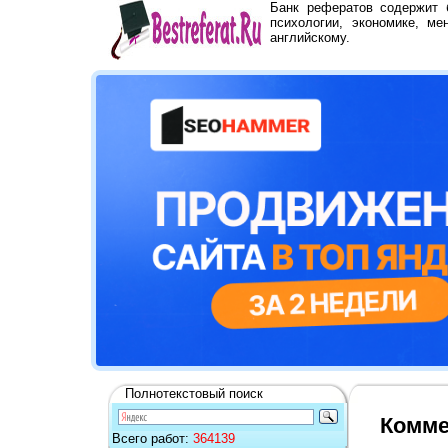
Банк рефератов содержит
психологии, экономике, ме
английскому.
Полнотекстовый поиск
Комме
Всего работ:
364139