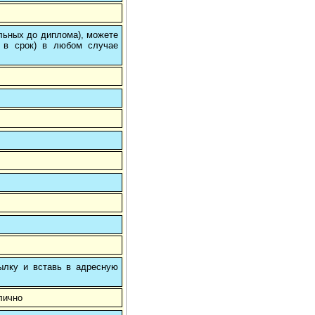
ольных до диплома), можете
 в срок) в любом случае
ылку и вставь в адресную
лично