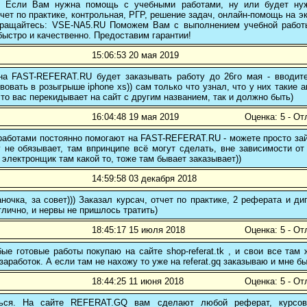
! Если Вам нужна помощь с учебными работами, ну или будет нуж
чет по практике, контрольная, РГР, решение задач, онлайн-помощь на э
 обращайтесь: VSE-NA5.RU Поможем Вам с выполнением учебной работ
ыстро и качественно. Предоставим гарантии!
15:06:53 20 мая 2019
 на FAST-REFERAT.RU будет заказывать работу до 26го мая - вводите
вовать в розыгрыше iphone xs)) сам только что узнал, что у них такие а
то вас перекидывает на сайт с другим названием, так и должно быть)
16:04:48 19 мая 2019
Оценка: 5 - От
аботами постоянно помогают на FAST-REFERAT.RU - можете просто зайт
 не обязывает, там впринципе всё могут сделать, вне зависимости от
 электронщик там какой то, тоже там бывает заказывает))
14:59:58 03 декабря 2018
ночка, за совет))) Заказал курсач, отчет по практике, 2 реферата и
тлично, и нервы не пришлось тратить)
18:45:17 15 июля 2018
Оценка: 5 - От
е готовые работы покупаю на сайте shop-referat.tk , и свои все там
заработок. А если там не нахожу то уже на referat.gq заказываю и мне б
18:44:25 11 июня 2018
Оценка: 5 - От
ться. На сайте REFERAT.GQ вам сделают любой реферат, курсо