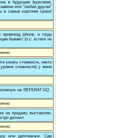
на в будущем (курсовая,
кзамене или "любая другая"
ы в самые короткие сроки!
 промокод iphone, и тогда
кции бывают (п.с. кстати не
лично
и узнать стоимость, никто
 уровня сложности) у меня
 дипломную на REFERAT.GQ ,
лично
 же на продажу выставляю,
ыстро делают.
лично
вую или дипломную. Сам