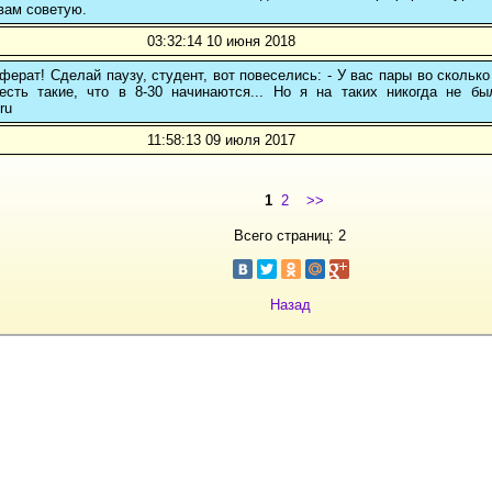
вам советую.
03:32:14 10 июня 2018
ферат! Сделай паузу, студент, вот повеселись: - У вас пары во сколько
 есть такие, что в 8-30 начинаются... Но я на таких никогда не бы
ru
11:58:13 09 июля 2017
1
2
>>
Всего страниц: 2
Назад