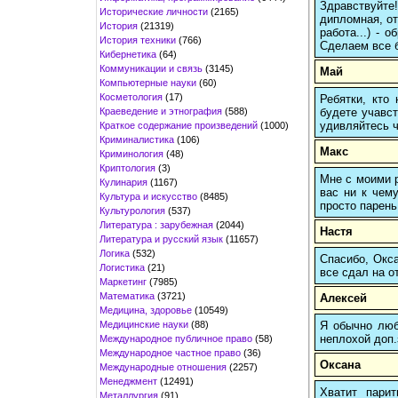
Здравствуйте
Исторические личности
(2165)
дипломная, от
История
(21319)
работа...) -
История техники
(766)
Сделаем все б
Кибернетика
(64)
Коммуникации и связь
(3145)
Май
Компьютерные науки
(60)
Косметология
(17)
Ребятки, кто
Краеведение и этнография
(588)
будете учавст
удивляйтесь ч
Краткое содержание произведений
(1000)
Криминалистика
(106)
Макс
Криминология
(48)
Криптология
(3)
Мне с моими р
Кулинария
(1167)
вас ни к чему
Культура и искусство
(8485)
просто парень
Культурология
(537)
Литература : зарубежная
(2044)
Настя
Литература и русский язык
(11657)
Логика
(532)
Спасибо, Окса
Логистика
(21)
все сдал на о
Маркетинг
(7985)
Математика
(3721)
Алексей
Медицина, здоровье
(10549)
Медицинские науки
(88)
Я обычно любы
неплохой доп.
Международное публичное право
(58)
Международное частное право
(36)
Оксана
Международные отношения
(2257)
Менеджмент
(12491)
Хватит пари
Металлургия
(91)