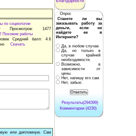
Благодарности
Опрос
Станете ли вы
заказывать работу за
ы по социологии
деньги, если не
т Просмотров: 1477
найдете ее в
2
Похожие работы
Интернете?
ловек Средний балл: 4.6
тно
Скачать
Да, в любом случае.
Да, но только в
случае крайней
необходимости.
Возможно, в
зависимости от
цены.
Нет, напишу его сам.
Нет, забью.
Результаты(294399)
Комментарии (4230)
овую или дипломную. Сам