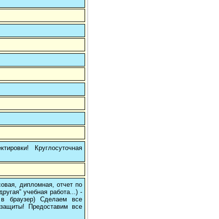
тировки! Круглосуточная
овая, дипломная, отчет по
угая" учебная работа...) -
е в браузер) Сделаем все
/защиты! Предоставим все