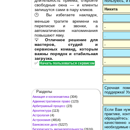
длительность приёма, откройте
пользуюсь, и 
свободные окна — и клиенты
Никита
запишутся сами в пару кликов.
🕒 Вы избегаете накладок,
.
меньше тратите времени на
переписки и звонки, а
.
автоматические напоминания
повышают явку.
.
💡
Отличное решение для
.
мастеров, студий и
сервисных команд, которым
.
важны порядок и стабильная
загрузка.
.
✅
Начать пользоваться сервисом
.
.
Срочная пом
Разделы
поддержка! Уз
Авиация и космонавтика
(304)
Административное право
(123)
Арбитражный процесс
(23)
Если Вам нуж
Архитектура
(113)
практике, кон
Астрология
(4)
обращайтесь:
Астрономия
(4814)
качественно 
Банковское дело
(5227)
необходимые 
Безопасность жизнедеятельности
(2616)