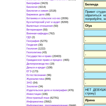
Биографии
(3423)
Белинда
Биология
(4214)
Биология и химия
(1518)
Привет студен
Биржевое дело
(68)
обратиться н
Ботаника и сельское хоз-во
(2836)
попробуйте, з
Бухгалтерский учет и аудит
(8269)
Olya
Валютные отношения
(50)
Ветеринария
(50)
.
Военная кафедра
(762)
ГДЗ
(2)
.
География
(5275)
Геодезия
(30)
.
Геология
(1222)
Геополитика
(43)
.
Государство и право
(20403)
Гражданское право и процесс
(465)
.
Делопроизводство
(19)
Деньги и кредит
(108)
.
ЕГЭ
(173)
Естествознание
(96)
.
Журналистика
(899)
.
ЗНО
(54)
Зоология
(34)
НЕТ ДЕВУШКИ?
Издательское дело и полиграфия
(476)
строку)
Инвестиции
(106)
Иностранный язык
(62791)
Ирина
Информатика
(3562)
Информатика, программирование
(6444)