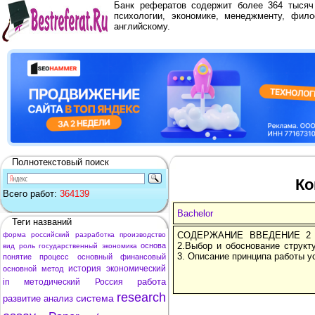
Банк рефератов содержит более 364 тыся
психологии, экономике, менеджменту, фило
английскому.
Полнотекстовый поиск
Ко
Всего работ:
364139
Bachelor
Теги названий
СОДЕРЖАНИЕ ВВЕДЕНИЕ 2 1.
форма
российский
разработка
производство
2.Выбор и обоснование структ
основа
вид
роль
государственный
экономика
3. Описание принципа работы у
понятие
процесс
основный
финансовый
история
экономический
основной
метод
работа
in
методический
Россия
research
система
развитие
анализ