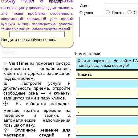
essay
Paper
of
предприятие
Имя
организация
управление
деятельность
Оценка
Плохо
С
and
право
проблема
особенность
современный
социальный
учет
правый
культура
метода
характеристика
правовой
технология
расчет
человек
средство
русский
Введите первые буквы слова
Реклама
Комментарии:
Хватит париться. На сайте 
✨
VisitTime.ru
помогает быстро
пользуюсь, и вам советую!
организовать онлайн-запись
клиентов и держать расписание
Никита
под контролем.
📅 Настройте услуги и
.
длительность приёма, откройте
.
свободные окна — и клиенты
запишутся сами в пару кликов.
.
🕒 Вы избегаете накладок,
меньше тратите времени на
.
переписки и звонки, а
автоматические напоминания
.
повышают явку.
.
💡
Отличное решение для
мастеров, студий и