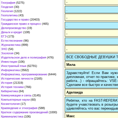
.
География
(5275)
Геодезия
(30)
.
Геология
(1222)
Геополитика
(43)
.
Государство и право
(20403)
Гражданское право и процесс
(465)
.
Делопроизводство
(19)
Деньги и кредит
(108)
.
ЕГЭ
(173)
Естествознание
(96)
.
Журналистика
(899)
.
ЗНО
(54)
Зоология
(34)
ВСЕ СВОБОДНЫЕ ДЕВУШКИ ТВОЕ
Издательское дело и полиграфия
(476)
Инвестиции
(106)
Мила
Иностранный язык
(62791)
Информатика
(3562)
Здравствуйте! Если Вам нуж
Информатика, программирование
(6444)
дипломная, отчет по практике,
Исторические личности
(2165)
работа...) - обращайтесь: VS
История
(21319)
Сделаем все быстро и качестве
История техники
(766)
Кибернетика
(64)
Аделаида
Коммуникации и связь
(3145)
Компьютерные науки
(60)
Ребятки, кто на FAST-REFERAT
Косметология
(17)
будете учавствовать в розыгрыш
удивляйтесь что вас перекидыва
Краеведение и этнография
(588)
Краткое содержание произведений
(1000)
Макс
Криминалистика
(106)