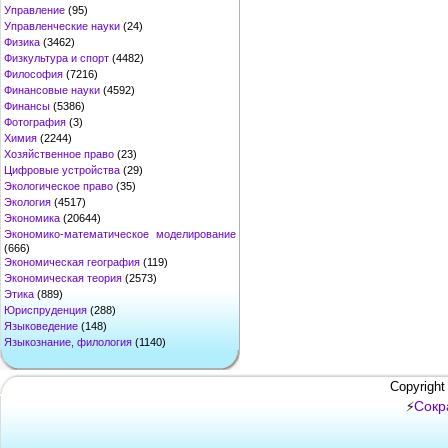
Управление
(95)
Управленческие науки
(24)
Физика
(3462)
Физкультура и спорт
(4482)
Философия
(7216)
Финансовые науки
(4592)
Финансы
(5386)
Фотография
(3)
Химия
(2244)
Хозяйственное право
(23)
Цифровые устройства
(29)
Экологическое право
(35)
Экология
(4517)
Экономика
(20644)
Экономико-математическое моделирование
(666)
Экономическая география
(119)
Экономическая теория
(2573)
Этика
(889)
Юриспруденция
(288)
Языковедение
(148)
Языкознание, филология
(1140)
Copyright
Сокр
⚡