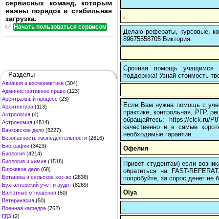
.
сервисных команд, которым
важны порядок и стабильная
.
загрузка.
✅
Начать пользоваться сервисом
Делаю рефераты, курсовые, ко
89675558705 Виктория.
Срочная помощь учащимся в
Разделы
поддержка! Узнай стоимость тво
Авиация и космонавтика
(304)
Административное право
(123)
Арбитражный процесс
(23)
Если Вам нужна помощь с учеб
Архитектура
(113)
практике, контрольная, РГР, ре
Астрология
(4)
обращайтесь: https://clck.r
Астрономия
(4814)
качественно и в самые корот
Банковское дело
(5227)
необходимые гарантии.
Безопасность жизнедеятельности
(2616)
Биографии
(3423)
Офелия
Биология
(4214)
Биология и химия
(1518)
Привет студентам) если возник
Биржевое дело
(68)
обратиться на FAST-REFERAT
Ботаника и сельское хоз-во
(2836)
попробуйте, за спрос денег не б
Бухгалтерский учет и аудит
(8269)
Olya
Валютные отношения
(50)
Ветеринария
(50)
.
Военная кафедра
(762)
ГДЗ
(2)