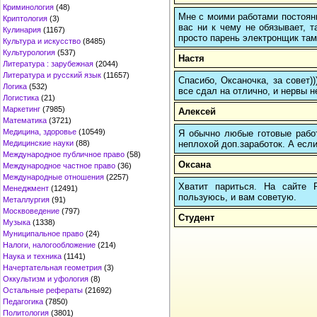
Криминология
(48)
Мне с моими работами постоян
Криптология
(3)
вас ни к чему не обязывает, 
Кулинария
(1167)
просто парень электронщик там 
Культура и искусство
(8485)
Культурология
(537)
Настя
Литература : зарубежная
(2044)
Литература и русский язык
(11657)
Спасибо, Оксаночка, за совет)
Логика
(532)
все сдал на отлично, и нервы н
Логистика
(21)
Маркетинг
(7985)
Алексей
Математика
(3721)
Медицина, здоровье
(10549)
Я обычно любые готовые работ
неплохой доп.заработок. А если
Медицинские науки
(88)
Международное публичное право
(58)
Оксана
Международное частное право
(36)
Международные отношения
(2257)
Хватит париться. На сайте
Менеджмент
(12491)
пользуюсь, и вам советую.
Металлургия
(91)
Москвоведение
(797)
Студент
Музыка
(1338)
Муниципальное право
(24)
Налоги, налогообложение
(214)
Наука и техника
(1141)
Начертательная геометрия
(3)
Оккультизм и уфология
(8)
Остальные рефераты
(21692)
Педагогика
(7850)
Политология
(3801)