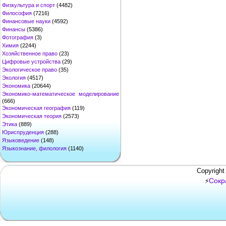
Физкультура и спорт
(4482)
Философия
(7216)
Финансовые науки
(4592)
Финансы
(5386)
Фотография
(3)
Химия
(2244)
Хозяйственное право
(23)
Цифровые устройства
(29)
Экологическое право
(35)
Экология
(4517)
Экономика
(20644)
Экономико-математическое моделирование
(666)
Экономическая география
(119)
Экономическая теория
(2573)
Этика
(889)
Юриспруденция
(288)
Языковедение
(148)
Языкознание, филология
(1140)
Copyright
Сокр
⚡