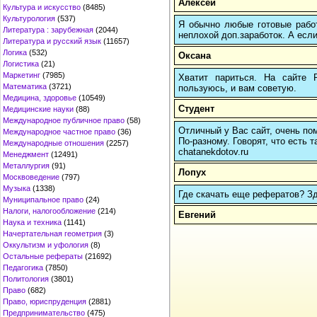
Алексей
Культура и искусство
(8485)
Культурология
(537)
Я обычно любые готовые работ
Литература : зарубежная
(2044)
неплохой доп.заработок. А если
Литература и русский язык
(11657)
Логика
(532)
Оксана
Логистика
(21)
Маркетинг
(7985)
Хватит париться. На сайте
Математика
(3721)
пользуюсь, и вам советую.
Медицина, здоровье
(10549)
Студент
Медицинские науки
(88)
Международное публичное право
(58)
Отличный у Вас сайт, очень пом
Международное частное право
(36)
По-разному. Говорят, что есть т
Международные отношения
(2257)
chatanekdotov.ru
Менеджмент
(12491)
Металлургия
(91)
Лопух
Москвоведение
(797)
Музыка
(1338)
Где скачать еще рефератов? Зде
Муниципальное право
(24)
Налоги, налогообложение
(214)
Евгений
Наука и техника
(1141)
Начертательная геометрия
(3)
Оккультизм и уфология
(8)
Остальные рефераты
(21692)
Педагогика
(7850)
Политология
(3801)
Право
(682)
Право, юриспруденция
(2881)
Предпринимательство
(475)