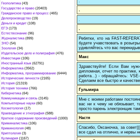
.
Геополитика
(43)
Государство и право
(20403)
.
Гражданское право и процесс
(465)
Делопроизводство
(19)
.
Деньги и кредит
(108)
.
ЕГЭ
(173)
Естествознание
(96)
Ребятки, кто на FAST-REFERAT
Журналистика
(899)
будете учавствовать в розыгрыш
ЗНО
(54)
удивляйтесь что вас перекидыва
Зоология
(34)
Издательское дело и полиграфия
(476)
Макс
Инвестиции
(106)
Иностранный язык
(62791)
Здравствуйте! Если Вам нуж
Информатика
(3562)
дипломная, отчет по практике,
Информатика, программирование
(6444)
работа...) - обращайтесь: VS
Исторические личности
(2165)
Сделаем все быстро и качестве
История
(21319)
История техники
(766)
Гульмира
Кибернетика
(64)
Коммуникации и связь
(3145)
Мне с моими работами постоян
Компьютерные науки
(60)
вас ни к чему не обязывает, 
просто парень электронщик там 
Косметология
(17)
Краеведение и этнография
(588)
Настя
Краткое содержание произведений
(1000)
Криминалистика
(106)
Спасибо, Оксаночка, за совет)
Криминология
(48)
все сдал на отлично, и нервы н
Криптология
(3)
Кулинария
(1167)