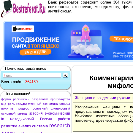
Банк рефератов содержит более 364 тыся
психологии, экономике, менеджменту, фило
английскому.
Полнотекстовый поиск
Комментарии
Всего работ:
364139
мифоло
Теги названий
Женщина с воздетыми руками: 
форма
российский
разработка
производство
основа
вид
роль
государственный
экономика
Изображения женщины с по
понятие
процесс
основный
финансовый
представлены в прикладном ис
история
экономический
основной
метод
Наиболее известные образц
работа
in
методический
Россия
полотенец, древнерусские фиб
research
система
развитие
анализ