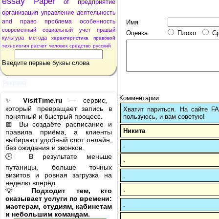
essay
Paper
of
предприятие
организация
управление
деятельность
and
право
проблема
особенность
Имя
современный
социальный
учет
правый
Оценка
Плохо
С
культура
метода
характеристика
правовой
технология
расчет
человек
средство
русский
Введите первые буквы слова
Реклама
Комментарии:
✨
VisitTime.ru
— сервис,
который превращает запись в
Хватит париться. На сайте 
понятный и быстрый процесс.
пользуюсь, и вам советую!
📅 Вы создаёте расписание и
Никита
правила приёма, а клиенты
выбирают удобный слот онлайн,
.
без ожидания и звонков.
🕒 В результате меньше
.
путаницы, больше точных
визитов и ровная загрузка на
.
неделю вперёд.
.
💡
Подходит тем, кто
оказывает услуги по времени:
.
мастерам, студиям, кабинетам
и небольшим командам.
.