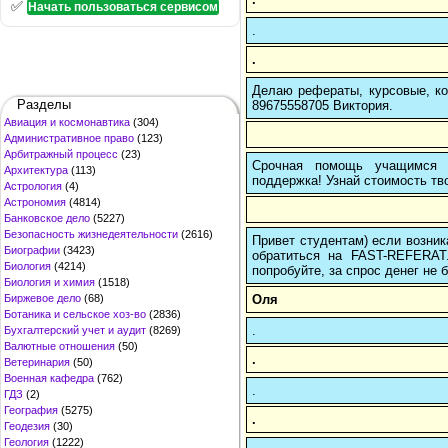
✅
Начать пользоваться сервисом
.
.
Делаю рефераты, курсовые, ко
Разделы
89675558705 Виктория.
Авиация и космонавтика
(304)
Административное право
(123)
Арбитражный процесс
(23)
Срочная помощь учащимся в
Архитектура
(113)
поддержка! Узнай стоимость тво
Астрология
(4)
Астрономия
(4814)
Банковское дело
(5227)
Безопасность жизнедеятельности
(2616)
Привет студентам) если возник
Биографии
(3423)
обратиться на FAST-REFERAT
Биология
(4214)
попробуйте, за спрос денег не б
Биология и химия
(1518)
Оля
Биржевое дело
(68)
Ботаника и сельское хоз-во
(2836)
.
Бухгалтерский учет и аудит
(8269)
Валютные отношения
(50)
.
Ветеринария
(50)
Военная кафедра
(762)
.
ГДЗ
(2)
География
(5275)
.
Геодезия
(30)
Геология
(1222)