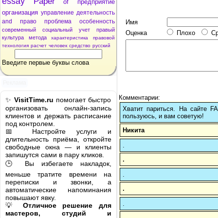
essay
Paper
of
предприятие
организация
управление
деятельность
and
право
проблема
особенность
Имя
современный
социальный
учет
правый
Оценка
Плохо
С
культура
метода
характеристика
правовой
технология
расчет
человек
средство
русский
Введите первые буквы слова
Реклама
Комментарии:
✨
VisitTime.ru
помогает быстро
организовать онлайн-запись
Хватит париться. На сайте 
клиентов и держать расписание
пользуюсь, и вам советую!
под контролем.
Никита
📅 Настройте услуги и
длительность приёма, откройте
.
свободные окна — и клиенты
запишутся сами в пару кликов.
.
🕒 Вы избегаете накладок,
меньше тратите времени на
.
переписки и звонки, а
.
автоматические напоминания
повышают явку.
.
💡
Отличное решение для
мастеров, студий и
.