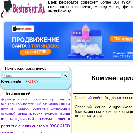
Банк рефератов содержит более 364 тыся
психологии, экономике, менеджменту, фило
английскому.
Полнотекстовый поиск
Комментарии
Всего работ:
364139
Теги названий
Спасский собор Андроникова м
форма
российский
разработка
производство
основа
вид
роль
государственный
экономика
Спасский собор Андроников
понятие
процесс
основный
финансовый
белокаменный храм, сохранив
история
экономический
основной
метод
до наших дней.
работа
in
методический
Россия
research
система
развитие
анализ