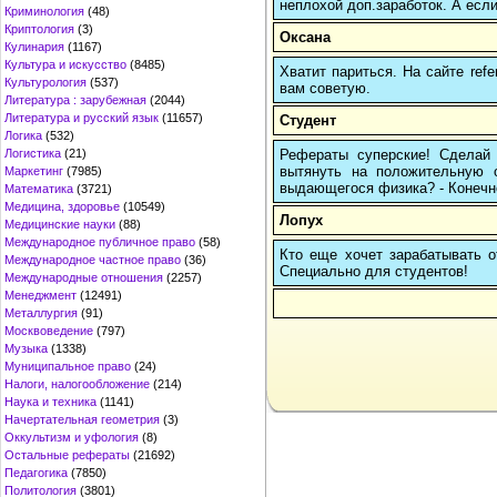
неплохой доп.заработок. А если
Криминология
(48)
Криптология
(3)
Оксана
Кулинария
(1167)
Культура и искусство
(8485)
Хватит париться. На сайте re
Культурология
(537)
вам советую.
Литература : зарубежная
(2044)
Литература и русский язык
(11657)
Студент
Логика
(532)
Рефераты суперские! Сделай 
Логистика
(21)
вытянуть на положительную 
Маркетинг
(7985)
выдающегося физика? - Конечно,
Математика
(3721)
Медицина, здоровье
(10549)
Лопух
Медицинские науки
(88)
Международное публичное право
(58)
Кто еще хочет зарабатывать от
Международное частное право
(36)
Cпециально для студентов!
Международные отношения
(2257)
Менеджмент
(12491)
Металлургия
(91)
Москвоведение
(797)
Музыка
(1338)
Муниципальное право
(24)
Налоги, налогообложение
(214)
Наука и техника
(1141)
Начертательная геометрия
(3)
Оккультизм и уфология
(8)
Остальные рефераты
(21692)
Педагогика
(7850)
Политология
(3801)