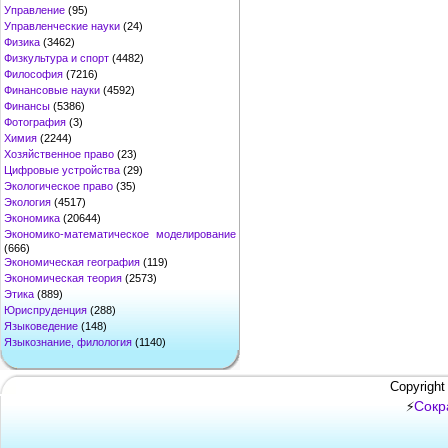
Управление
(95)
Управленческие науки
(24)
Физика
(3462)
Физкультура и спорт
(4482)
Философия
(7216)
Финансовые науки
(4592)
Финансы
(5386)
Фотография
(3)
Химия
(2244)
Хозяйственное право
(23)
Цифровые устройства
(29)
Экологическое право
(35)
Экология
(4517)
Экономика
(20644)
Экономико-математическое моделирование
(666)
Экономическая география
(119)
Экономическая теория
(2573)
Этика
(889)
Юриспруденция
(288)
Языковедение
(148)
Языкознание, филология
(1140)
Copyright
Сокр
⚡