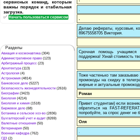
сервисных команд, которым
важны порядок и стабильная
.
загрузка.
✅
Начать пользоваться сервисом
.
Делаю рефераты, курсовые, ко
89675558705 Виктория.
Разделы
Срочная помощь учащимся в
Авиация и космонавтика
(304)
поддержка! Узнай стоимость тво
Административное право
(123)
Арбитражный процесс
(23)
Архитектура
(113)
Астрология
(4)
Тоже частенько там заказываю 
Астрономия
(4814)
промокоды на скидку в телегр
Банковское дело
(5227)
жирные и актуальные промокоды
Безопасность жизнедеятельности
(2616)
Роман
Биографии
(3423)
Биология
(4214)
Привет студентам) если возник
Биология и химия
(1518)
обратиться на FAST-REFERAT
Биржевое дело
(68)
попробуйте, за спрос денег не б
Ботаника и сельское хоз-во
(2836)
Бухгалтерский учет и аудит
(8269)
Оля
Валютные отношения
(50)
Ветеринария
(50)
.
Военная кафедра
(762)
ГДЗ
(2)