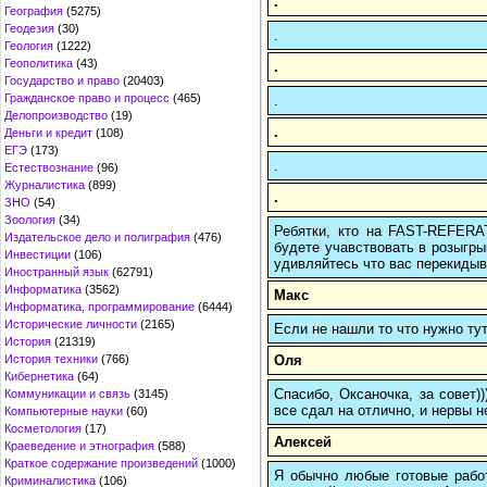
.
География
(5275)
Геодезия
(30)
.
Геология
(1222)
Геополитика
(43)
.
Государство и право
(20403)
Гражданское право и процесс
(465)
.
Делопроизводство
(19)
.
Деньги и кредит
(108)
ЕГЭ
(173)
.
Естествознание
(96)
Журналистика
(899)
.
ЗНО
(54)
Зоология
(34)
Ребятки, кто на FAST-REFERAT
Издательское дело и полиграфия
(476)
будете учавствовать в розыгрыш
Инвестиции
(106)
удивляйтесь что вас перекидыва
Иностранный язык
(62791)
Информатика
(3562)
Макс
Информатика, программирование
(6444)
Исторические личности
(2165)
Если не нашли то что нужно т
История
(21319)
Оля
История техники
(766)
Кибернетика
(64)
Спасибо, Оксаночка, за совет)
Коммуникации и связь
(3145)
все сдал на отлично, и нервы н
Компьютерные науки
(60)
Косметология
(17)
Алексей
Краеведение и этнография
(588)
Краткое содержание произведений
(1000)
Я обычно любые готовые работ
Криминалистика
(106)