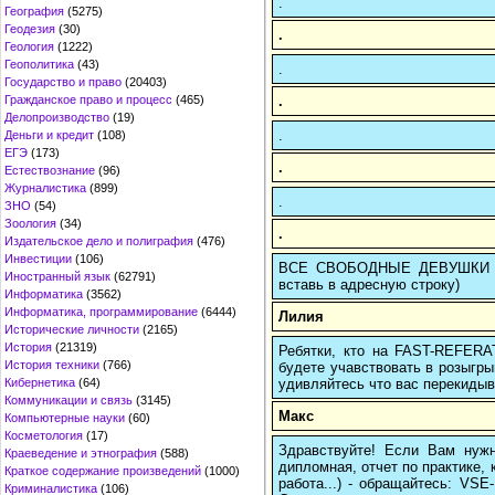
.
География
(5275)
Геодезия
(30)
.
Геология
(1222)
Геополитика
(43)
.
Государство и право
(20403)
.
Гражданское право и процесс
(465)
Делопроизводство
(19)
.
Деньги и кредит
(108)
ЕГЭ
(173)
.
Естествознание
(96)
Журналистика
(899)
.
ЗНО
(54)
Зоология
(34)
.
Издательское дело и полиграфия
(476)
Инвестиции
(106)
ВСЕ СВОБОДНЫЕ ДЕВУШКИ ТВО
Иностранный язык
(62791)
вставь в адресную строку)
Информатика
(3562)
Информатика, программирование
(6444)
Лилия
Исторические личности
(2165)
История
(21319)
Ребятки, кто на FAST-REFERAT
История техники
(766)
будете учавствовать в розыгрыш
удивляйтесь что вас перекидыва
Кибернетика
(64)
Коммуникации и связь
(3145)
Макс
Компьютерные науки
(60)
Косметология
(17)
Здравствуйте! Если Вам нуж
Краеведение и этнография
(588)
дипломная, отчет по практике,
Краткое содержание произведений
(1000)
работа...) - обращайтесь: VS
Криминалистика
(106)