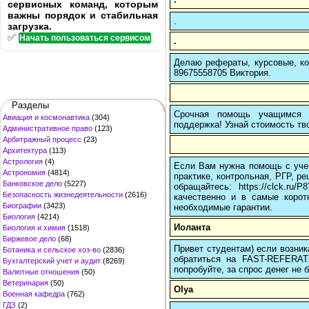
сервисных команд, которым
важны порядок и стабильная
.
загрузка.
✅
Начать пользоваться сервисом
.
Делаю рефераты, курсовые, ко
89675558705 Виктория.
Разделы
Срочная помощь учащимся в
Авиация и космонавтика
(304)
поддержка! Узнай стоимость тво
Административное право
(123)
Арбитражный процесс
(23)
Архитектура
(113)
Астрология
(4)
Если Вам нужна помощь с учеб
Астрономия
(4814)
практике, контрольная, РГР, ре
Банковское дело
(5227)
обращайтесь: https://clck.r
Безопасность жизнедеятельности
(2616)
качественно и в самые корот
Биографии
(3423)
необходимые гарантии.
Биология
(4214)
Иоланта
Биология и химия
(1518)
Биржевое дело
(68)
Привет студентам) если возник
Ботаника и сельское хоз-во
(2836)
обратиться на FAST-REFERAT
Бухгалтерский учет и аудит
(8269)
попробуйте, за спрос денег не б
Валютные отношения
(50)
Ветеринария
(50)
Olya
Военная кафедра
(762)
ГДЗ
(2)