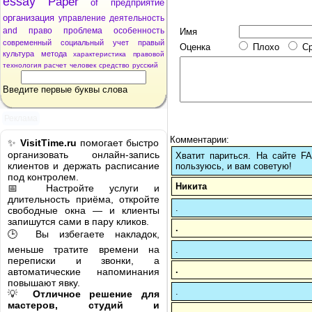
essay
Paper
of
предприятие
организация
управление
деятельность
and
право
проблема
особенность
Имя
современный
социальный
учет
правый
Оценка
Плохо
С
культура
метода
характеристика
правовой
технология
расчет
человек
средство
русский
Введите первые буквы слова
Реклама
Комментарии:
✨
VisitTime.ru
помогает быстро
организовать онлайн-запись
Хватит париться. На сайте 
клиентов и держать расписание
пользуюсь, и вам советую!
под контролем.
Никита
📅 Настройте услуги и
длительность приёма, откройте
.
свободные окна — и клиенты
запишутся сами в пару кликов.
.
🕒 Вы избегаете накладок,
меньше тратите времени на
.
переписки и звонки, а
.
автоматические напоминания
повышают явку.
.
💡
Отличное решение для
мастеров, студий и
.