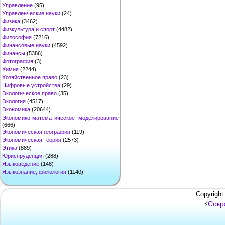
Управление
(95)
Управленческие науки
(24)
Физика
(3462)
Физкультура и спорт
(4482)
Философия
(7216)
Финансовые науки
(4592)
Финансы
(5386)
Фотография
(3)
Химия
(2244)
Хозяйственное право
(23)
Цифровые устройства
(29)
Экологическое право
(35)
Экология
(4517)
Экономика
(20644)
Экономико-математическое моделирование
(666)
Экономическая география
(119)
Экономическая теория
(2573)
Этика
(889)
Юриспруденция
(288)
Языковедение
(148)
Языкознание, филология
(1140)
Copyright
Сокр
⚡