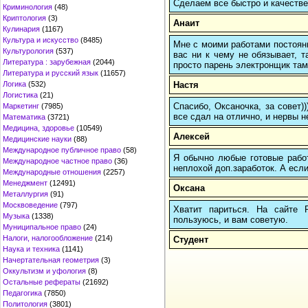
Сделаем все быстро и качестве
Криминология
(48)
Криптология
(3)
Анаит
Кулинария
(1167)
Культура и искусство
(8485)
Мне с моими работами постоян
Культурология
(537)
вас ни к чему не обязывает, 
Литература : зарубежная
(2044)
просто парень электронщик там 
Литература и русский язык
(11657)
Настя
Логика
(532)
Логистика
(21)
Спасибо, Оксаночка, за совет)
Маркетинг
(7985)
все сдал на отлично, и нервы н
Математика
(3721)
Медицина, здоровье
(10549)
Алексей
Медицинские науки
(88)
Международное публичное право
(58)
Я обычно любые готовые работ
Международное частное право
(36)
неплохой доп.заработок. А если
Международные отношения
(2257)
Менеджмент
(12491)
Оксана
Металлургия
(91)
Москвоведение
(797)
Хватит париться. На сайте
Музыка
(1338)
пользуюсь, и вам советую.
Муниципальное право
(24)
Налоги, налогообложение
(214)
Студент
Наука и техника
(1141)
Начертательная геометрия
(3)
Оккультизм и уфология
(8)
Остальные рефераты
(21692)
Педагогика
(7850)
Политология
(3801)