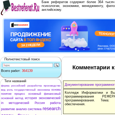
Банк рефератов содержит более 364 тыся
психологии, экономике, менеджменту, фило
английскому.
Полнотекстовый поиск
Комментарии к
Всего работ:
364139
Теги названий
Документирование программног
форма
российский
разработка
производство
основа
вид
роль
государственный
экономика
Колледж Информатики и Выч
понятие
процесс
основный
финансовый
программирования РЕФЕР
история
экономический
основной
метод
программирования. Тема: 
работа
in
методический
Россия
обеспечения.
research
система
развитие
анализ